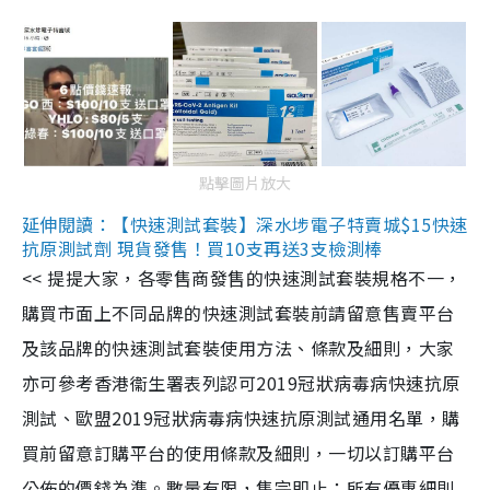
點擊圖片放大
延伸閱讀：【快速測試套裝】深水埗電子特賣城$15快速
抗原測試劑 現貨發售！買10支再送3支檢測棒
<< 提提大家，各零售商發售的快速測試套裝規格不一，
購買市面上不同品牌的快速測試套裝前請留意售賣平台
及該品牌的快速測試套裝使用方法、條款及細則，大家
亦可參考香港衞生署表列認可2019冠狀病毒病快速抗原
測試、歐盟2019冠狀病毒病快速抗原測試通用名單，購
買前留意訂購平台的使用條款及細則，一切以訂購平台
公佈的價錢為準。數量有限，售完即止；所有優惠細則