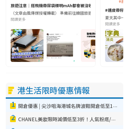
香港
旅遊注意｜搭飛機帶尿袋標明mAh都會被沒收😱出發前切記檢查「1
#連皮帶籽都
（文章由風傳媒授權轉載） 準備前往韓國旅遊的民眾，近期要特別留
夏天其中一種時
閱讀更多
閱讀更多
港生活限時優惠情報
1
開倉優惠 | 尖沙咀海港城名牌波鞋開倉低至1折！On鞋$899起／Joy&Peace鞋履$98起
2
CHANEL美妝限時減價低至3折！人氣粉底/唇膏/精華液低至$275！COCO香水都有平