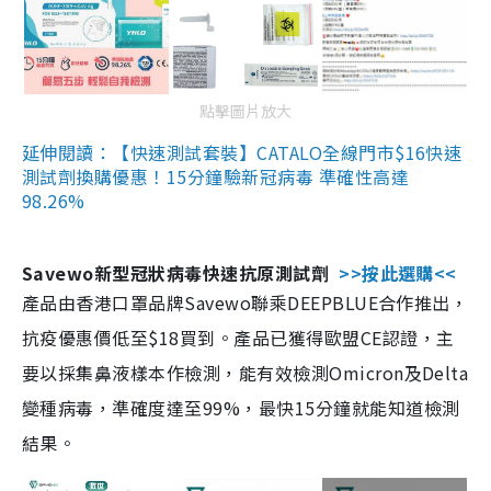
點擊圖片放大
延伸閱讀：【快速測試套裝】CATALO全線門市$16快速
測試劑換購優惠！15分鐘驗新冠病毒 準確性高達
98.26%
Savewo新型冠狀病毒快速抗原測試劑
>>按此選購<<
產品由香港口罩品牌Savewo聯乘DEEPBLUE合作推出，
抗疫優惠價低至$18買到。產品已獲得歐盟CE認證，主
要以採集鼻液樣本作檢測，能有效檢測Omicron及Delta
變種病毒，準確度達至99%，最快15分鐘就能知道檢測
結果。