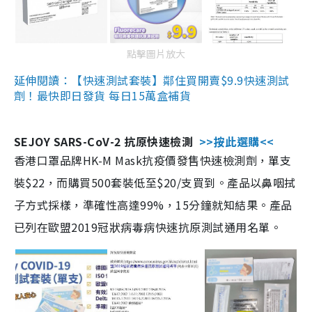
點擊圖片放大
延伸閱讀：【快速測試套裝】鄰住買開賣$9.9快速測試
劑！最快即日發貨 每日15萬盒補貨
SEJOY SARS-CoV-2 抗原快速檢測
>>按此選購<<
香港口罩品牌HK-M Mask抗疫價發售快速檢測劑，單支
裝$22，而購買500套裝低至$20/支買到。產品以鼻咽拭
子方式採樣，準確性高達99%，15分鐘就知結果。產品
已列在歐盟2019冠狀病毒病快速抗原測試通用名單。