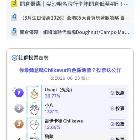
3
開倉優惠｜尖沙咀名牌行李箱開倉低至4折！一連5日 American Tourister/ace./Hallmark $200起！
4
【8月生日優惠2026】全港85大食買玩著數攻略 自助餐/火鍋放題同行免費＋誠品/DONKI送現金券
5
開倉優惠｜銅鑼灣時代廣場Doughnut/Campo Marzio開倉低至1折！背囊、書包、手袋劈價$200起