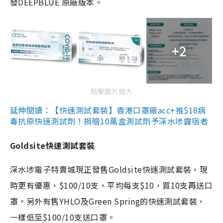
發DEEPBLUE 原廠版本。
+2
點擊圖片放大
延伸閱讀：【快速測試套裝】香港口罩廠acc+推$18病
毒抗原快速測試劑！捐贈10萬盒測試劑予深水埗露宿者
Goldsite快速測試套裝
深水埗電子特賣城現正發售Goldsite快速測試套裝，現
時更有優惠，$100/10支，平均每支$10，買10支再送口
罩。另外有售YHLO及Green Spring的快速測試套裝，
一樣低至$100/10支送口罩。