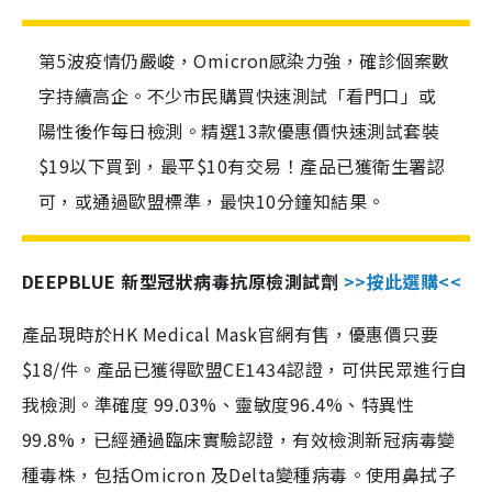
第5波疫情仍嚴峻，Omicron感染力強，確診個案數
字持續高企。不少市民購買快速測試「看門口」或
陽性後作每日檢測。精選13款優惠價快速測試套裝
$19以下買到，最平$10有交易！產品已獲衛生署認
可，或通過歐盟標準，最快10分鐘知結果。
DEEPBLUE 新型冠狀病毒抗原檢測試劑
>>按此選購<<
產品現時於HK Medical Mask官網有售，優惠價只要
$18/件。產品已獲得歐盟CE1434認證，可供民眾進行自
我檢測。準確度 99.03%、靈敏度96.4%、特異性
99.8%，已經通過臨床實驗認證，有效檢測新冠病毒變
種毒株，包括Omicron 及Delta變種病毒。使用鼻拭子