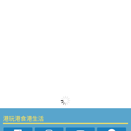
港玩港食港生活