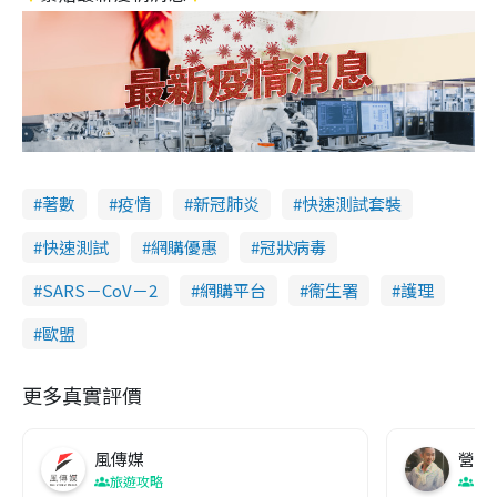
著數
疫情
新冠肺炎
快速測試套裝
快速測試
網購優惠
冠狀病毒
SARS－CoV－2
網購平台
衞生署
護理
歐盟
更多真實評價
風傳媒
營養教
旅遊攻略
生