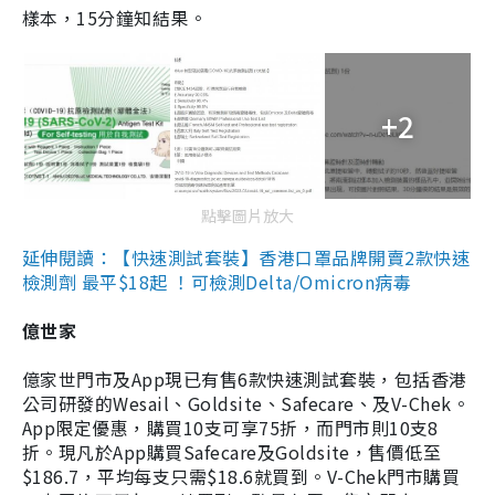
樣本，15分鐘知結果。
+2
點擊圖片放大
延伸閱讀：【快速測試套裝】香港口罩品牌開賣2款快速
檢測劑 最平$18起 ！可檢測Delta/Omicron病毒
億世家
億家世門市及App現已有售6款快速測試套裝，包括香港
公司研發的Wesail、Goldsite、Safecare、及V-Chek。
App限定優惠，購買10支可享75折，而門市則10支8
折。現凡於App購買Safecare及Goldsite，售價低至
$186.7，平均每支只需$18.6就買到。V-Chek門市購買