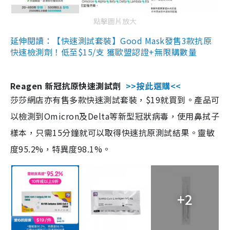
點擊圖片放大
延伸閱讀：【快速測試套裝】Good Mask發售3款抗原
快速檢測劑！低至$15/支 獲歐盟認證+無限購數量
Reagen 新冠抗原快速測試劑
>>按此選購<<
莎莎網店亦有售多款快速測試套裝，$19就買到。產品可
以檢測到Omicron及Delta等新型冠狀病毒，使用鼻拭子
樣本，只需15分鐘就可以取得快速抗原測試結果。靈敏
度95.2%，特異度98.1%。
+2