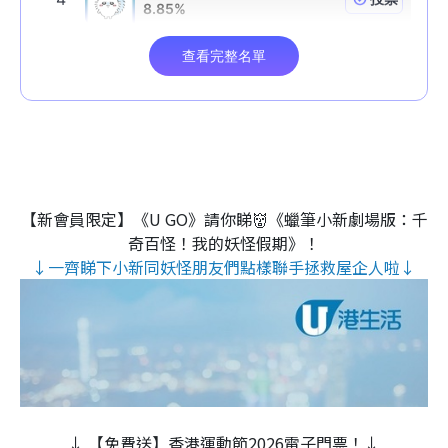
【新會員限定】《U GO》請你睇👹《蠟筆小新劇場版：千
奇百怪！我的妖怪假期》！
↓一齊睇下小新同妖怪朋友們點樣聯手拯救屋企人啦↓
↓ 【免費送】香港運動節2026電子門票！↓