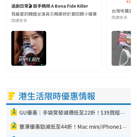
台灣
追劇日常🎬 殺手媽咪 A Bona Fide Killer
台灣地鐵宣
我最愛的韓國女演員孔曉振終於要回歸小螢幕啦!這次的劇本改編自同名
閱讀更多
閱讀更多
港生活限時優惠情報
1
GU優惠｜手袋突發減價低至22折！$39買經典波士頓包/餃子袋！飾物同步減價$29起！
2
豐澤優惠勁減低至44折！Mac mini/iPhone17Pro大減價！廚房家電$220起