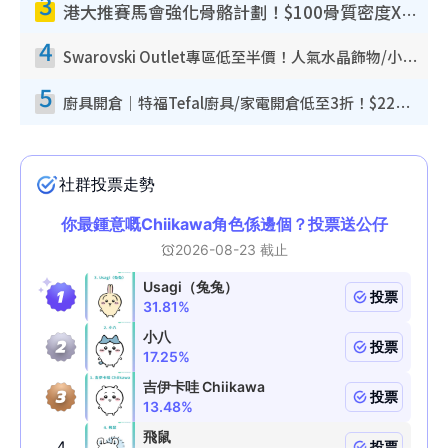
3
港大推賽馬會強化骨骼計劃！$100骨質密度X光檢查 完成免費運動訓練送超市禮券！附參加資格
4
Swarovski Outlet專區低至半價！人氣水晶飾物/小擺設$138起！迪士尼款/水晶高跟鞋都有平
5
廚具開倉｜特福Tefal廚具/家電開倉低至3折！$220起買平底鍋/炒鑊/湯煲！電飯煲/吸塵機/燙斗$418起