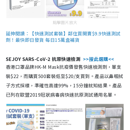
點擊圖片放大
延伸閱讀：【快速測試套裝】鄰住買開賣$9.9快速測試
劑！最快即日發貨 每日15萬盒補貨
SEJOY SARS-CoV-2 抗原快速檢測
>>按此選購<<
香港口罩品牌HK-M Mask抗疫價發售快速檢測劑，單支
裝$22，而購買500套裝低至$20/支買到。產品以鼻咽拭
子方式採樣，準確性高達99%，15分鐘就知結果。產品
已列在歐盟2019冠狀病毒病快速抗原測試通用名單。