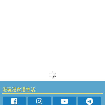
港玩港食港生活