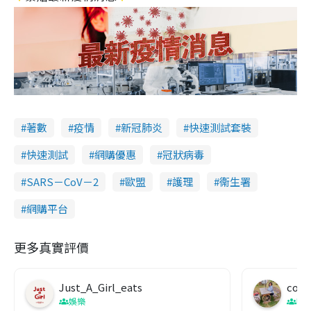
著數
疫情
新冠肺炎
快速測試套裝
快速測試
網購優惠
冠狀病毒
SARS－CoV－2
歐盟
護理
衞生署
網購平台
更多真實評價
Just_A_Girl_eats
co c
娛樂
吹