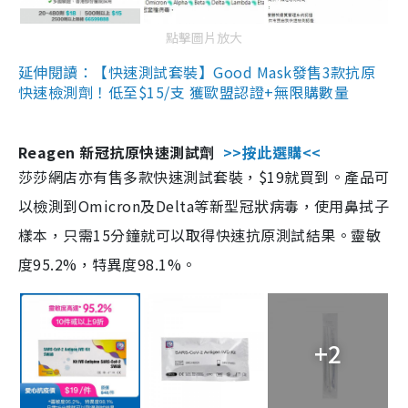
點擊圖片放大
延伸閱讀：【快速測試套裝】Good Mask發售3款抗原
快速檢測劑！低至$15/支 獲歐盟認證+無限購數量
Reagen 新冠抗原快速測試劑
>>按此選購<<
莎莎網店亦有售多款快速測試套裝，$19就買到。產品可
以檢測到Omicron及Delta等新型冠狀病毒，使用鼻拭子
樣本，只需15分鐘就可以取得快速抗原測試結果。靈敏
度95.2%，特異度98.1%。
+2