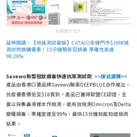
點擊圖片放大
延伸閱讀：【快速測試套裝】CATALO全線門市$16快速
測試劑換購優惠！15分鐘驗新冠病毒 準確性高達
98.26%
Savewo新型冠狀病毒快速抗原測試劑
>>按此選購<<
產品由香港口罩品牌Savewo聯乘DEEPBLUE合作推出，
抗疫優惠價低至$18買到。產品已獲得歐盟CE認證，主
要以採集鼻液樣本作檢測，能有效檢測Omicron及Delta
變種病毒，準確度達至99%，最快15分鐘就能知道檢測
結果。