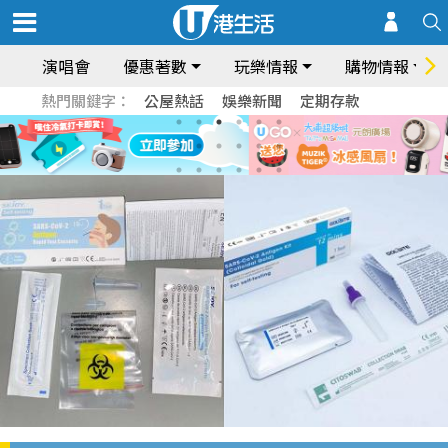
演唱會
優惠著數
玩樂情報
購物情報
熱門關鍵字：
公屋熱話
娛樂新聞
定期存款