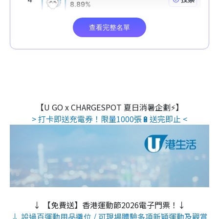
【U GO x CHARGESPOT 夏日消暑企劃⚡】
> 打卡即送充電券！限量1000張🔋送完即止 <
↓ 【免費送】香港運動節2026電子門票！↓
↓ 設過百運動用品攤位 / 可現場體驗多項新穎運動及觀賞