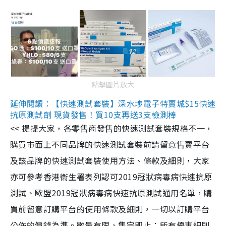
點擊圖片放大
延伸閱讀：【快速測試套裝】深水埗電子特賣城$15快速
抗原測試劑 現貨發售！買10支再送3支檢測棒
<< 提提大家，各零售商發售的快速測試套裝規格不一，
購買市面上不同品牌的快速測試套裝前請留意售賣平台
及該品牌的快速測試套裝使用方法、條款及細則，大家
亦可參考香港衞生署表列認可2019冠狀病毒病快速抗原
測試、歐盟2019冠狀病毒病快速抗原測試通用名單，購
買前留意訂購平台的使用條款及細則，一切以訂購平台
公佈的價錢為準。數量有限，售完即止；所有優惠細則