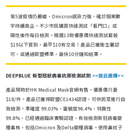
第5波疫情仍嚴峻，Omicron感染力強，確診個案數
字持續高企。不少市民購買快速測試「看門口」或
陽性後作每日檢測。精選13款優惠價快速測試套裝
$19以下買到，最平$10有交易！產品已獲衛生署認
可，或通過歐盟標準，最快10分鐘知結果。
DEEPBLUE 新型冠狀病毒抗原檢測試劑
>>按此選購<<
產品現時於HK Medical Mask官網有售，優惠價只要
$18/件。產品已獲得歐盟CE1434認證，可供民眾進行自
我檢測。準確度 99.03%、靈敏度96.4%、特異性
99.8%，已經通過臨床實驗認證，有效檢測新冠病毒變
種毒株，包括Omicron 及Delta變種病毒。使用鼻拭子