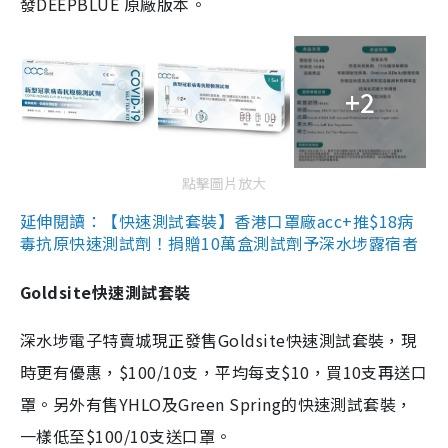
發DEEPBLUE 原廠版本。
+2
點擊圖片放大
延伸閱讀：【快速測試套裝】香港口罩廠acc+推$18病
毒抗原快速測試劑！捐贈10萬盒測試劑予深水埗露宿者
Goldsite快速測試套裝
深水埗電子特賣城現正發售Goldsite快速測試套裝，現
時更有優惠，$100/10支，平均每支$10，買10支再送口
罩。另外有售YHLO及Green Spring的快速測試套裝，
一樣低至$100/10支送口罩。