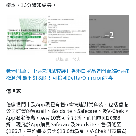
樣本，15分鐘知結果。
+2
點擊圖片放大
延伸閱讀：【快速測試套裝】香港口罩品牌開賣2款快速
檢測劑 最平$18起 ！可檢測Delta/Omicron病毒
億世家
億家世門市及App現已有售6款快速測試套裝，包括香港
公司研發的Wesail、Goldsite、Safecare、及V-Chek。
App限定優惠，購買10支可享75折，而門市則10支8
折。現凡於App購買Safecare及Goldsite，售價低至
$186.7，平均每支只需$18.6就買到。V-Chek門市購買