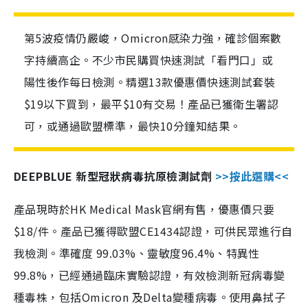
第5波疫情仍嚴峻，Omicron感染力強，確診個案數
字持續高企。不少市民購買快速測試「看門口」或
陽性後作每日檢測。精選13款優惠價快速測試套裝
$19以下買到，最平$10有交易！產品已獲衛生署認
可，或通過歐盟標準，最快10分鐘知結果。
DEEPBLUE 新型冠狀病毒抗原檢測試劑
>>按此選購<<
產品現時於HK Medical Mask官網有售，優惠價只要
$18/件。產品已獲得歐盟CE1434認證，可供民眾進行自
我檢測。準確度 99.03%、靈敏度96.4%、特異性
99.8%，已經通過臨床實驗認證，有效檢測新冠病毒變
種毒株，包括Omicron 及Delta變種病毒。使用鼻拭子