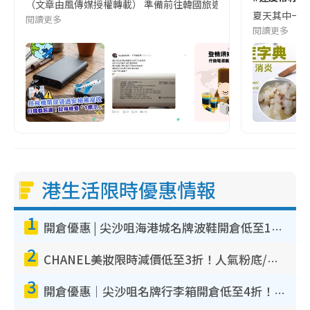
（文章由風傳媒授權轉載） 準備前往韓國旅遊的民眾，近期要特別留
夏天其中一種時
閱讀更多
閱讀更多
港生活限時優惠情報
1
開倉優惠 | 尖沙咀海港城名牌波鞋開倉低至1折！On鞋$899起／Joy&Peace鞋履$98起
2
CHANEL美妝限時減價低至3折！人氣粉底/唇膏/精華液低至$275！COCO香水都有平
3
開倉優惠｜尖沙咀名牌行李箱開倉低至4折！一連5日 American Tourister/ace./Hallmark $200起！