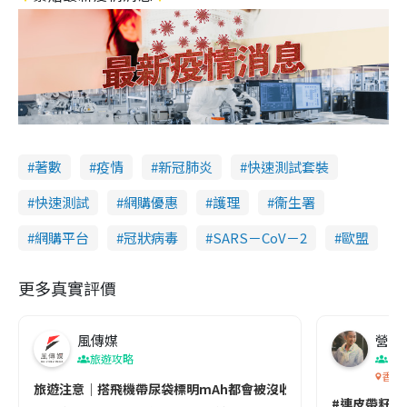
著數
疫情
新冠肺炎
快速測試套裝
快速測試
網購優惠
護理
衞生署
網購平台
冠狀病毒
SARS－CoV－2
歐盟
更多真實評價
風傳媒
營養教
旅遊攻略
生
香港
旅遊注意｜搭飛機帶尿袋標明mAh都會被沒收😱出發前切記檢查「1
#連皮帶籽都