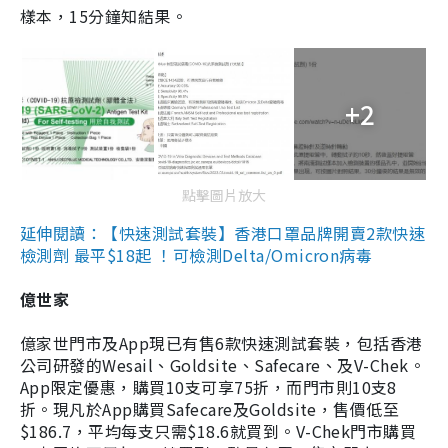
樣本，15分鐘知結果。
+2
點擊圖片放大
延伸閱讀：【快速測試套裝】香港口罩品牌開賣2款快速
檢測劑 最平$18起 ！可檢測Delta/Omicron病毒
億世家
億家世門市及App現已有售6款快速測試套裝，包括香港
公司研發的Wesail、Goldsite、Safecare、及V-Chek。
App限定優惠，購買10支可享75折，而門市則10支8
折。現凡於App購買Safecare及Goldsite，售價低至
$186.7，平均每支只需$18.6就買到。V-Chek門市購買