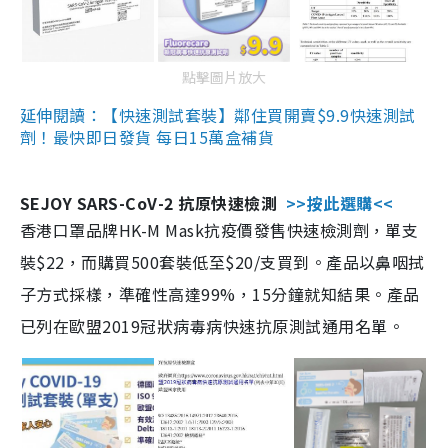
點擊圖片放大
延伸閱讀：【快速測試套裝】鄰住買開賣$9.9快速測試
劑！最快即日發貨 每日15萬盒補貨
SEJOY SARS-CoV-2 抗原快速檢測
>>按此選購<<
香港口罩品牌HK-M Mask抗疫價發售快速檢測劑，單支
裝$22，而購買500套裝低至$20/支買到。產品以鼻咽拭
子方式採樣，準確性高達99%，15分鐘就知結果。產品
已列在歐盟2019冠狀病毒病快速抗原測試通用名單。