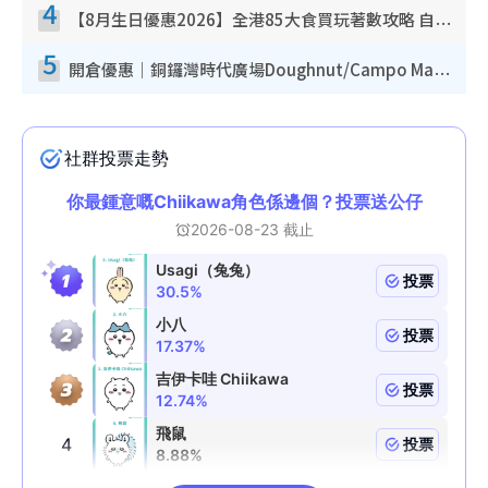
4
【8月生日優惠2026】全港85大食買玩著數攻略 自助餐/火鍋放題同行免費＋誠品/DONKI送現金券
5
開倉優惠｜銅鑼灣時代廣場Doughnut/Campo Marzio開倉低至1折！背囊、書包、手袋劈價$200起