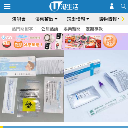
演唱會
優惠著數
玩樂情報
購物情報
熱門關鍵字：
公屋熱話
娛樂新聞
定期存款