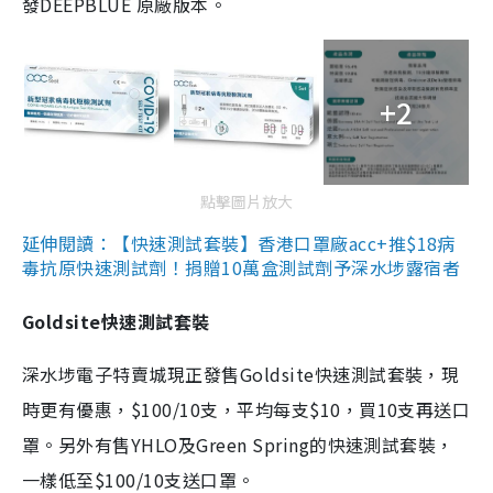
發DEEPBLUE 原廠版本。
+2
點擊圖片放大
延伸閱讀：【快速測試套裝】香港口罩廠acc+推$18病
毒抗原快速測試劑！捐贈10萬盒測試劑予深水埗露宿者
Goldsite快速測試套裝
深水埗電子特賣城現正發售Goldsite快速測試套裝，現
時更有優惠，$100/10支，平均每支$10，買10支再送口
罩。另外有售YHLO及Green Spring的快速測試套裝，
一樣低至$100/10支送口罩。