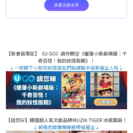
【新會員限定】《U GO》請你睇👹《蠟筆小新劇場版：千
奇百怪！我的妖怪假期》！
↓一齊睇下小新同妖怪朋友們點樣聯手拯救屋企人啦↓
【送您🐯】韓國超人氣文創品牌MUZIK TIGER 冰感風扇！
↓將萌虎嘅慵懶療癒帶返屋企↓