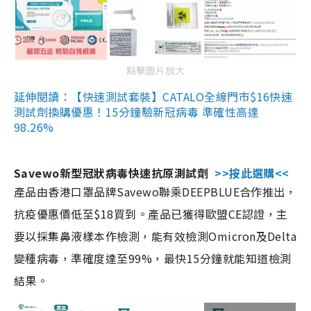
點擊圖片放大
延伸閱讀：【快速測試套裝】CATALO全線門市$16快速
測試劑換購優惠！15分鐘驗新冠病毒 準確性高達
98.26%
Savewo新型冠狀病毒快速抗原測試劑
>>按此選購<<
產品由香港口罩品牌Savewo聯乘DEEPBLUE合作推出，
抗疫優惠價低至$18買到。產品已獲得歐盟CE認證，主
要以採集鼻液樣本作檢測，能有效檢測Omicron及Delta
變種病毒，準確度達至99%，最快15分鐘就能知道檢測
結果。