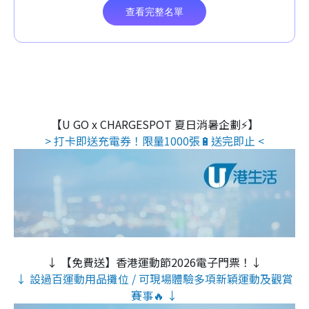
【U GO x CHARGESPOT 夏日消暑企劃⚡】
> 打卡即送充電券！限量1000張🔋送完即止 <
↓ 【免費送】香港運動節2026電子門票！↓
↓ 設過百運動用品攤位 / 可現場體驗多項新穎運動及觀賞
賽事🔥 ↓