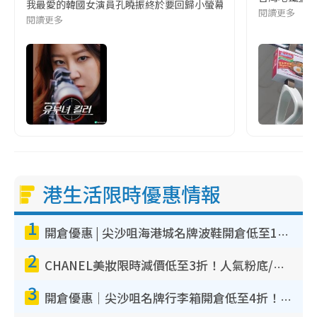
我最愛的韓國女演員孔曉振終於要回歸小螢幕啦!這次的劇本改編自同名
閱讀更多
閱讀更多
港生活限時優惠情報
1
開倉優惠 | 尖沙咀海港城名牌波鞋開倉低至1折！On鞋$899起／Joy&Peace鞋履$98起
2
CHANEL美妝限時減價低至3折！人氣粉底/唇膏/精華液低至$275！COCO香水都有平
3
開倉優惠｜尖沙咀名牌行李箱開倉低至4折！一連5日 American Tourister/ace./Hallmark $200起！