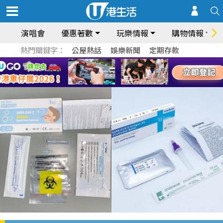
演唱會
優惠著數
玩樂情報
購物情報
熱門關鍵字：
公屋熱話
娛樂新聞
定期存款