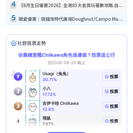
4
【8月生日優惠2026】全港85大食買玩著數攻略 自助餐/火鍋放題同行免費＋誠品/DONKI送現金券
5
開倉優惠｜銅鑼灣時代廣場Doughnut/Campo Marzio開倉低至1折！背囊、書包、手袋劈價$200起