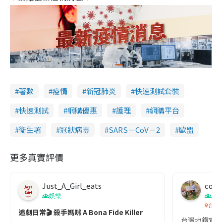
著數
疫情
新冠肺炎
快速測試套裝
快速測試
網購優惠
護理
網購平台
衞生署
冠狀病毒
SARS－CoV－2
歐盟
更多真實評價
Just_A_Girl_eats
co c
娛樂
吹
台灣
追劇日常🎬 殺手媽咪 A Bona Fide Killer
台灣地鐵宣