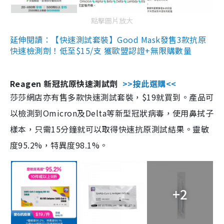
點擊圖片放大
延伸閱讀：【快速測試套裝】Good Mask發售3款抗原
快速檢測劑！低至$15/支 獲歐盟認證+無限購數量
Reagen 新冠抗原快速測試劑
>>按此選購<<
莎莎網店亦有售多款快速測試套裝，$19就買到。產品可
以檢測到Omicron及Delta等新型冠狀病毒，使用鼻拭子
樣本，只需15分鐘就可以取得快速抗原測試結果。靈敏
度95.2%，特異度98.1%。
+2