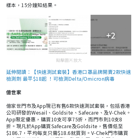
樣本，15分鐘知結果。
+2
點擊圖片放大
延伸閱讀：【快速測試套裝】香港口罩品牌開賣2款快速
檢測劑 最平$18起 ！可檢測Delta/Omicron病毒
億世家
億家世門市及App現已有售6款快速測試套裝，包括香港
公司研發的Wesail、Goldsite、Safecare、及V-Chek。
App限定優惠，購買10支可享75折，而門市則10支8
折。現凡於App購買Safecare及Goldsite，售價低至
$186.7，平均每支只需$18.6就買到。V-Chek門市購買