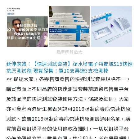
點擊圖片放大
延伸閱讀：【快速測試套裝】深水埗電子特賣城$15快速
抗原測試劑 現貨發售！買10支再送3支檢測棒
<< 提提大家，各零售商發售的快速測試套裝規格不一，
購買市面上不同品牌的快速測試套裝前請留意售賣平台
及該品牌的快速測試套裝使用方法、條款及細則，大家
亦可參考香港衞生署表列認可2019冠狀病毒病快速抗原
測試、歐盟2019冠狀病毒病快速抗原測試通用名單，購
買前留意訂購平台的使用條款及細則，一切以訂購平台
公佈的價錢為準。數量有限，售完即止；所有優惠細則