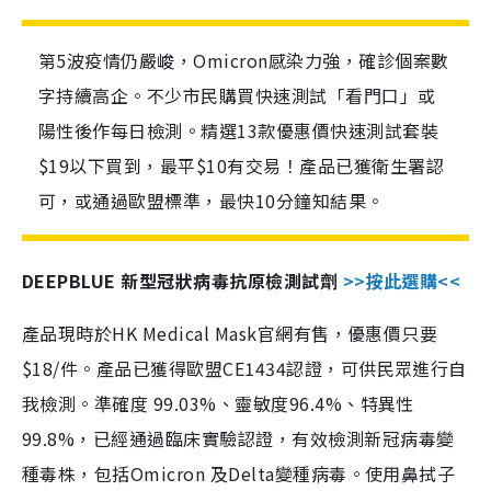
第5波疫情仍嚴峻，Omicron感染力強，確診個案數
字持續高企。不少市民購買快速測試「看門口」或
陽性後作每日檢測。精選13款優惠價快速測試套裝
$19以下買到，最平$10有交易！產品已獲衛生署認
可，或通過歐盟標準，最快10分鐘知結果。
DEEPBLUE 新型冠狀病毒抗原檢測試劑
>>按此選購<<
產品現時於HK Medical Mask官網有售，優惠價只要
$18/件。產品已獲得歐盟CE1434認證，可供民眾進行自
我檢測。準確度 99.03%、靈敏度96.4%、特異性
99.8%，已經通過臨床實驗認證，有效檢測新冠病毒變
種毒株，包括Omicron 及Delta變種病毒。使用鼻拭子