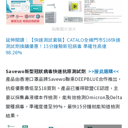
點擊圖片放大
延伸閱讀：【快速測試套裝】CATALO全線門市$16快速
測試劑換購優惠！15分鐘驗新冠病毒 準確性高達
98.26%
Savewo新型冠狀病毒快速抗原測試劑
>>按此選購<<
產品由香港口罩品牌Savewo聯乘DEEPBLUE合作推出，
抗疫優惠價低至$18買到。產品已獲得歐盟CE認證，主
要以採集鼻液樣本作檢測，能有效檢測Omicron及Delta
變種病毒，準確度達至99%，最快15分鐘就能知道檢測
結果。