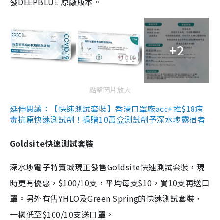
發DEEPBLUE 原廠版本。
+2
點擊圖片放大
延伸閱讀：【快速測試套裝】香港口罩廠acc+推$18病
毒抗原快速測試劑！捐贈10萬盒測試劑予深水埗露宿者
Goldsite快速測試套裝
深水埗電子特賣城現正發售Goldsite快速測試套裝，現
時更有優惠，$100/10支，平均每支$10，買10支再送口
罩。另外有售YHLO及Green Spring的快速測試套裝，
一樣低至$100/10支送口罩。