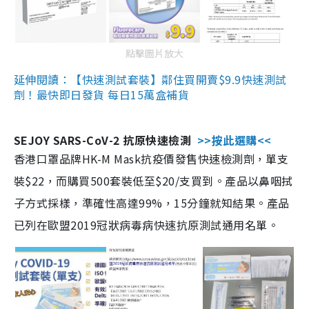
點擊圖片放大
延伸閱讀：【快速測試套裝】鄰住買開賣$9.9快速測試
劑！最快即日發貨 每日15萬盒補貨
SEJOY SARS-CoV-2 抗原快速檢測
>>按此選購<<
香港口罩品牌HK-M Mask抗疫價發售快速檢測劑，單支
裝$22，而購買500套裝低至$20/支買到。產品以鼻咽拭
子方式採樣，準確性高達99%，15分鐘就知結果。產品
已列在歐盟2019冠狀病毒病快速抗原測試通用名單。