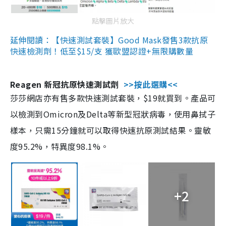
點擊圖片放大
延伸閱讀：【快速測試套裝】Good Mask發售3款抗原
快速檢測劑！低至$15/支 獲歐盟認證+無限購數量
Reagen 新冠抗原快速測試劑
>>按此選購<<
莎莎網店亦有售多款快速測試套裝，$19就買到。產品可
以檢測到Omicron及Delta等新型冠狀病毒，使用鼻拭子
樣本，只需15分鐘就可以取得快速抗原測試結果。靈敏
度95.2%，特異度98.1%。
+2