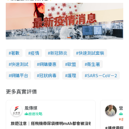
著數
疫情
新冠肺炎
快速測試套裝
快速測試
網購優惠
歐盟
衞生署
網購平台
冠狀病毒
護理
SARS－CoV－2
更多真實評價
風傳媒
營養教
旅遊攻略
生
香港
旅遊注意｜搭飛機帶尿袋標明mAh都會被沒收😱出發前切記檢查「1
#連皮帶籽都