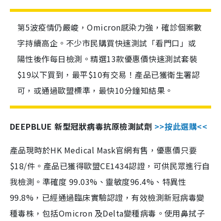
第5波疫情仍嚴峻，Omicron感染力強，確診個案數
字持續高企。不少市民購買快速測試「看門口」或
陽性後作每日檢測。精選13款優惠價快速測試套裝
$19以下買到，最平$10有交易！產品已獲衛生署認
可，或通過歐盟標準，最快10分鐘知結果。
DEEPBLUE 新型冠狀病毒抗原檢測試劑
>>按此選購<<
產品現時於HK Medical Mask官網有售，優惠價只要
$18/件。產品已獲得歐盟CE1434認證，可供民眾進行自
我檢測。準確度 99.03%、靈敏度96.4%、特異性
99.8%，已經通過臨床實驗認證，有效檢測新冠病毒變
種毒株，包括Omicron 及Delta變種病毒。使用鼻拭子