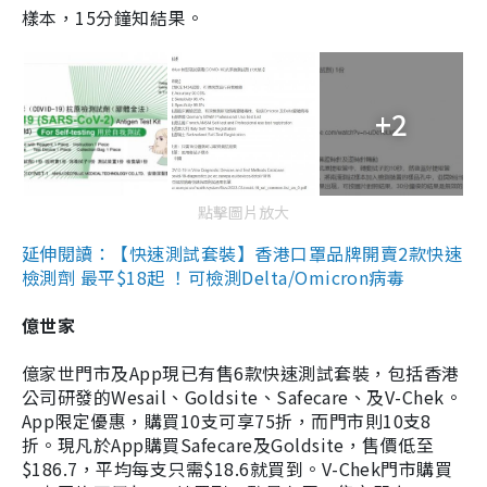
樣本，15分鐘知結果。
+2
點擊圖片放大
延伸閱讀：【快速測試套裝】香港口罩品牌開賣2款快速
檢測劑 最平$18起 ！可檢測Delta/Omicron病毒
億世家
億家世門市及App現已有售6款快速測試套裝，包括香港
公司研發的Wesail、Goldsite、Safecare、及V-Chek。
App限定優惠，購買10支可享75折，而門市則10支8
折。現凡於App購買Safecare及Goldsite，售價低至
$186.7，平均每支只需$18.6就買到。V-Chek門市購買