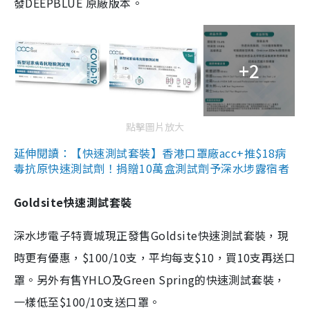
發DEEPBLUE 原廠版本。
+2
點擊圖片放大
延伸閱讀：【快速測試套裝】香港口罩廠acc+推$18病
毒抗原快速測試劑！捐贈10萬盒測試劑予深水埗露宿者
Goldsite快速測試套裝
深水埗電子特賣城現正發售Goldsite快速測試套裝，現
時更有優惠，$100/10支，平均每支$10，買10支再送口
罩。另外有售YHLO及Green Spring的快速測試套裝，
一樣低至$100/10支送口罩。