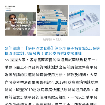
點擊圖片放大
延伸閱讀：【快速測試套裝】深水埗電子特賣城$15快速
抗原測試劑 現貨發售！買10支再送3支檢測棒
<< 提提大家，各零售商發售的快速測試套裝規格不一，
購買市面上不同品牌的快速測試套裝前請留意售賣平台
及該品牌的快速測試套裝使用方法、條款及細則，大家
亦可參考香港衞生署表列認可2019冠狀病毒病快速抗原
測試、歐盟2019冠狀病毒病快速抗原測試通用名單，購
買前留意訂購平台的使用條款及細則，一切以訂購平台
公佈的價錢為準。數量有限，售完即止；所有優惠細則