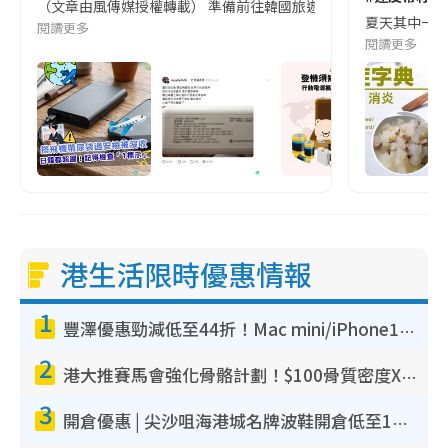
（文章由風傳媒授權轉載） 準備前往韓國旅遊的民眾，近期要特別留
夏天其中一種時
閱讀更多
閱讀更多
港生活限時優惠情報
1
豐澤優惠勁減低至44折！Mac mini/iPhone17Pro大減價！廚房家電$220起
2
港大推賽馬會強化骨骼計劃！$100骨質密度X光檢查 完成免費運動訓練送超市禮券！附參加資格
3
開倉優惠 | 尖沙咀海港城名牌波鞋開倉低至1折！On鞋$899起／Joy&Peace鞋履$98起