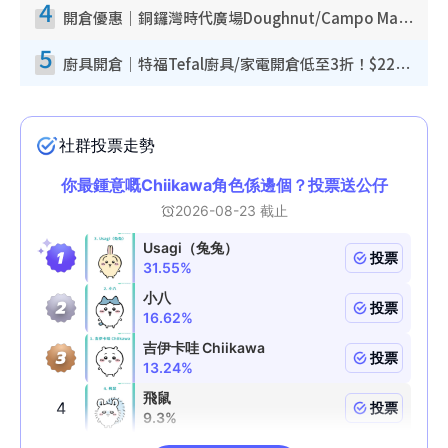
4
開倉優惠｜銅鑼灣時代廣場Doughnut/Campo Marzio開倉低至1折！背囊、書包、手袋劈價$200起
5
廚具開倉｜特福Tefal廚具/家電開倉低至3折！$220起買平底鍋/炒鑊/湯煲！電飯煲/吸塵機/燙斗$418起