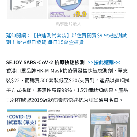
點擊圖片放大
延伸閱讀：【快速測試套裝】鄰住買開賣$9.9快速測試
劑！最快即日發貨 每日15萬盒補貨
SEJOY SARS-CoV-2 抗原快速檢測
>>按此選購<<
香港口罩品牌HK-M Mask抗疫價發售快速檢測劑，單支
裝$22，而購買500套裝低至$20/支買到。產品以鼻咽拭
子方式採樣，準確性高達99%，15分鐘就知結果。產品
已列在歐盟2019冠狀病毒病快速抗原測試通用名單。