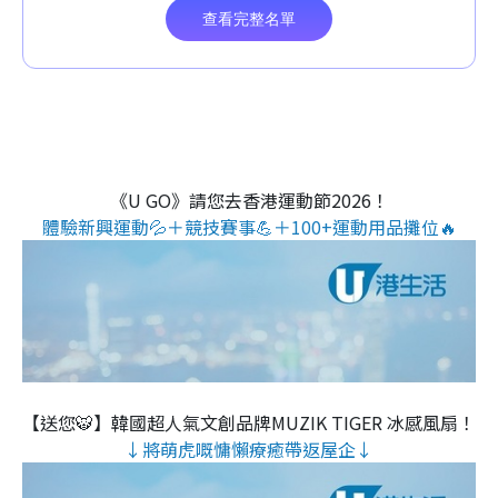
《U GO》請您去香港運動節2026！
體驗新興運動💦＋競技賽事💪＋100+運動用品攤位🔥
【送您🐯】韓國超人氣文創品牌MUZIK TIGER 冰感風扇！
↓將萌虎嘅慵懶療癒帶返屋企↓