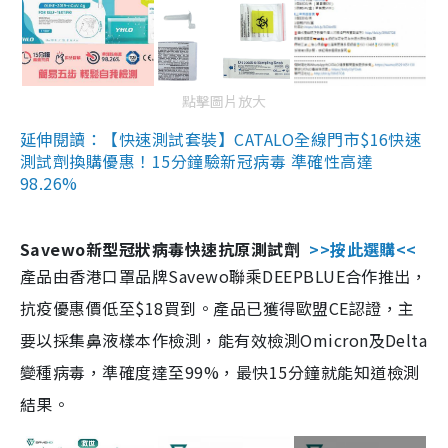
點擊圖片放大
延伸閱讀：【快速測試套裝】CATALO全線門市$16快速
測試劑換購優惠！15分鐘驗新冠病毒 準確性高達
98.26%
Savewo新型冠狀病毒快速抗原測試劑
>>按此選購<<
產品由香港口罩品牌Savewo聯乘DEEPBLUE合作推出，
抗疫優惠價低至$18買到。產品已獲得歐盟CE認證，主
要以採集鼻液樣本作檢測，能有效檢測Omicron及Delta
變種病毒，準確度達至99%，最快15分鐘就能知道檢測
結果。