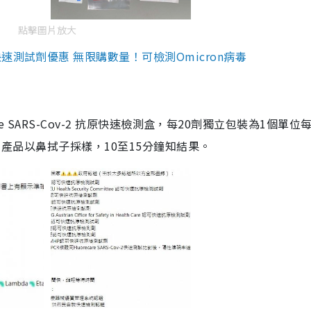
點擊圖片放大
測試劑優惠 無限購數量！可檢測Omicron病毒
are SARS-Cov-2 抗原快速檢測盒，每20劑獨立包裝為1個單位
5。產品以鼻拭子採樣，10至15分鐘知結果。