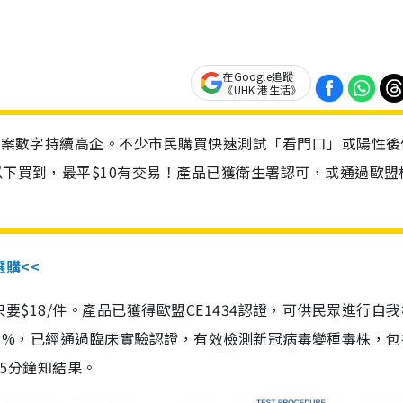
在Google追蹤
《UHK 港生活》
診個案數字持續高企。不少市民購買快速測試「看門口」或陽性後
以下買到，最平$10有交易！產品已獲衛生署認可，或通過歐盟
選購<<
惠價只要$18/件。產品已獲得歐盟CE1434認證，可供民眾進行自
性99.8%，已經通過臨床實驗認證，有效檢測新冠病毒變種毒株，
，15分鐘知結果。