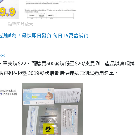
點擊圖片放大
速測試劑！最快即日發貨 每日15萬盒補貨
<<
，單支裝$22，而購買500套裝低至$20/支買到。產品以鼻咽
品已列在歐盟2019冠狀病毒病快速抗原測試通用名單。