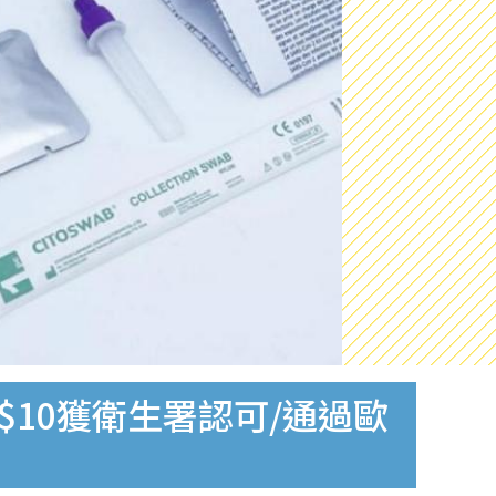
$10獲衛生署認可/通過歐