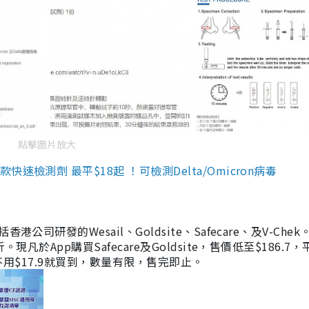
點擊圖片放大
檢測劑 最平$18起 ！可檢測Delta/Omicron病毒
研發的Wesail、Goldsite、Safecare、及V-Chek。
凡於App購買Safecare及Goldsite，售價低至$186.7
均不用$17.9就買到，數量有限，售完即止。