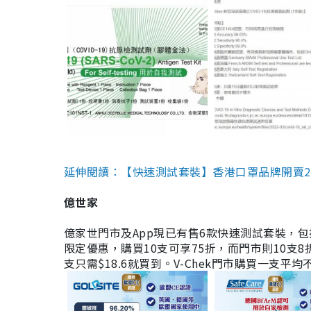
延伸閱讀：【快速測試套裝】香港口罩品牌開賣2款快速
億世家
億家世門市及App現已有售6款快速測試套裝，包括香港公司
限定優惠，購買10支可享75折，而門市則10支8折。現
支只需$18.6就買到。V-Chek門市購買一支平