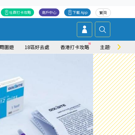
社群打卡攻略
商戶中心
下載 App
繁
简
周圍遊
18區好去處
香港打卡攻略
主題特集