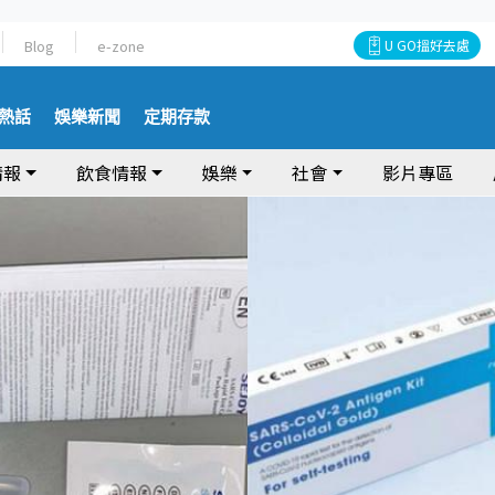
Blog
e-zone
U GO搵好去處
熱話
娛樂新聞
定期存款
情報
飲食情報
娛樂
社會
影片專區