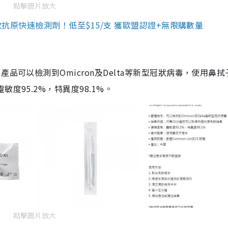
點擊圖片放大
3款抗原快速檢測劑！低至$15/支 獲歐盟認證+無限購數量
品可以檢測到Omicron及Delta等新型冠狀病毒，使用鼻拭
度95.2%，特異度98.1%。
點擊圖片放大