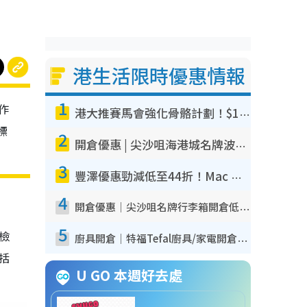
港生活限時優惠情報
1
作
港大推賽馬會強化骨骼計劃！$100骨質密度X光檢查 完成免費運動訓練送超市禮券！附參加資格
標
2
開倉優惠 | 尖沙咀海港城名牌波鞋開倉低至1折！On鞋$899起／Joy&Peace鞋履$98起
3
豐澤優惠勁減低至44折！Mac mini/iPhone17Pro大減價！廚房家電$220起
4
開倉優惠｜尖沙咀名牌行李箱開倉低至4折！一連5日 American Tourister/ace./Hallmark $200起！
5
我檢
廚具開倉｜特福Tefal廚具/家電開倉低至3折！$220起買平底鍋/炒鑊/湯煲！電飯煲/吸塵機/燙斗$418起
包括
U GO 本週好去處