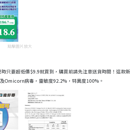
點擊圖片放大
劑，現時只要超低價$9.9就買到，購買前請先注意送貨時間！這款
Omicorn病毒，靈敏度92.2%，特異度100%。