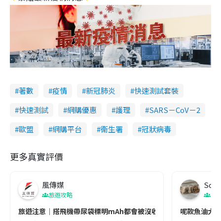
著數
疫情
新冠肺炎
快速測試套裝
快速測試
網購優惠
護理
SARS－CoV－2
歐盟
網購平台
衞生署
冠狀病毒
更多真實評價
風傳媒
Soul
旅遊攻略
生
旅遊注意｜搭飛機帶尿袋標明mAh都會被沒收😱出發前切記檢查「1
呢款魚油大家