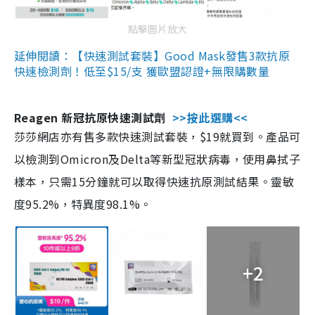
點擊圖片放大
延伸閱讀：【快速測試套裝】Good Mask發售3款抗原
快速檢測劑！低至$15/支 獲歐盟認證+無限購數量
Reagen 新冠抗原快速測試劑
>>按此選購<<
莎莎網店亦有售多款快速測試套裝，$19就買到。產品可
以檢測到Omicron及Delta等新型冠狀病毒，使用鼻拭子
樣本，只需15分鐘就可以取得快速抗原測試結果。靈敏
度95.2%，特異度98.1%。
+2