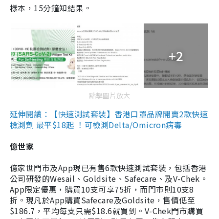
樣本，15分鐘知結果。
+2
點擊圖片放大
延伸閱讀：【快速測試套裝】香港口罩品牌開賣2款快速
檢測劑 最平$18起 ！可檢測Delta/Omicron病毒
億世家
億家世門市及App現已有售6款快速測試套裝，包括香港
公司研發的Wesail、Goldsite、Safecare、及V-Chek。
App限定優惠，購買10支可享75折，而門市則10支8
折。現凡於App購買Safecare及Goldsite，售價低至
$186.7，平均每支只需$18.6就買到。V-Chek門市購買