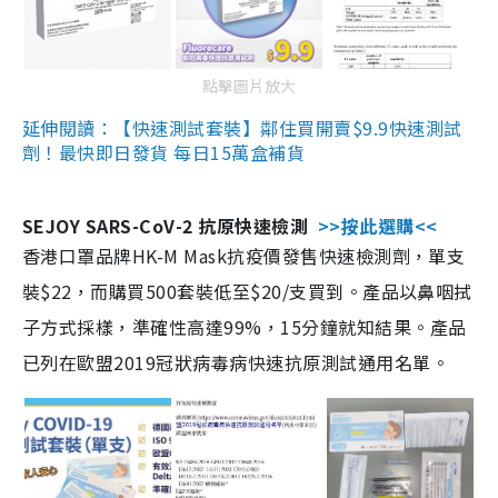
點擊圖片放大
延伸閱讀：【快速測試套裝】鄰住買開賣$9.9快速測試
劑！最快即日發貨 每日15萬盒補貨
SEJOY SARS-CoV-2 抗原快速檢測
>>按此選購<<
香港口罩品牌HK-M Mask抗疫價發售快速檢測劑，單支
裝$22，而購買500套裝低至$20/支買到。產品以鼻咽拭
子方式採樣，準確性高達99%，15分鐘就知結果。產品
已列在歐盟2019冠狀病毒病快速抗原測試通用名單。