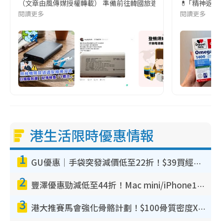
（文章由風傳媒授權轉載） 準備前往韓國旅遊的民眾，近期要特別留
💊 ｢精神返
閱讀更多
閱讀更多
港生活限時優惠情報
1
GU優惠｜手袋突發減價低至22折！$39買經典波士頓包/餃子袋！飾物同步減價$29起！
2
豐澤優惠勁減低至44折！Mac mini/iPhone17Pro大減價！廚房家電$220起
3
港大推賽馬會強化骨骼計劃！$100骨質密度X光檢查 完成免費運動訓練送超市禮券！附參加資格