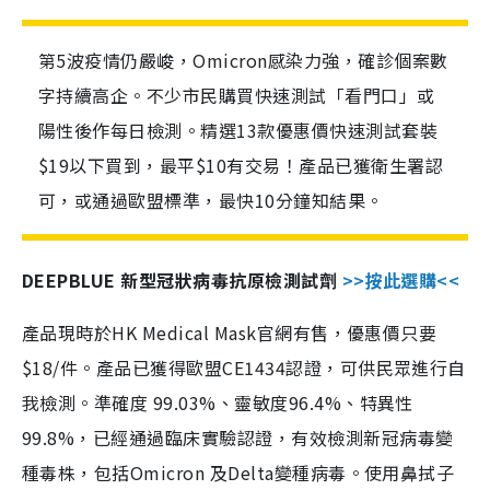
第5波疫情仍嚴峻，Omicron感染力強，確診個案數
字持續高企。不少市民購買快速測試「看門口」或
陽性後作每日檢測。精選13款優惠價快速測試套裝
$19以下買到，最平$10有交易！產品已獲衛生署認
可，或通過歐盟標準，最快10分鐘知結果。
DEEPBLUE 新型冠狀病毒抗原檢測試劑
>>按此選購<<
產品現時於HK Medical Mask官網有售，優惠價只要
$18/件。產品已獲得歐盟CE1434認證，可供民眾進行自
我檢測。準確度 99.03%、靈敏度96.4%、特異性
99.8%，已經通過臨床實驗認證，有效檢測新冠病毒變
種毒株，包括Omicron 及Delta變種病毒。使用鼻拭子