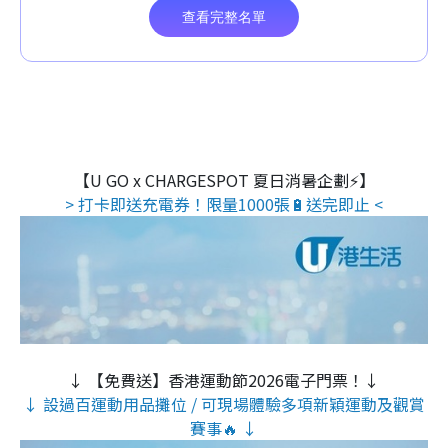
【U GO x CHARGESPOT 夏日消暑企劃⚡】
> 打卡即送充電券！限量1000張🔋送完即止 <
↓ 【免費送】香港運動節2026電子門票！↓
↓ 設過百運動用品攤位 / 可現場體驗多項新穎運動及觀賞
賽事🔥 ↓