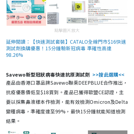
點擊圖片放大
延伸閱讀：【快速測試套裝】CATALO全線門市$16快速
測試劑換購優惠！15分鐘驗新冠病毒 準確性高達
98.26%
Savewo新型冠狀病毒快速抗原測試劑
>>按此選購<<
產品由香港口罩品牌Savewo聯乘DEEPBLUE合作推出，
抗疫優惠價低至$18買到。產品已獲得歐盟CE認證，主
要以採集鼻液樣本作檢測，能有效檢測Omicron及Delta
變種病毒，準確度達至99%，最快15分鐘就能知道檢測
結果。