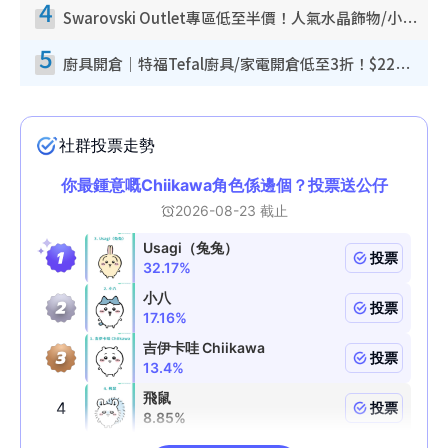
4
Swarovski Outlet專區低至半價！人氣水晶飾物/小擺設$138起！迪士尼款/水晶高跟鞋都有平
5
廚具開倉｜特福Tefal廚具/家電開倉低至3折！$220起買平底鍋/炒鑊/湯煲！電飯煲/吸塵機/燙斗$418起