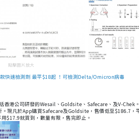
點擊圖片放大
檢測劑 最平$18起 ！可檢測Delta/Omicron病毒
研發的Wesail、Goldsite、Safecare、及V-Chek。
凡於App購買Safecare及Goldsite，售價低至$186.7
均不用$17.9就買到，數量有限，售完即止。