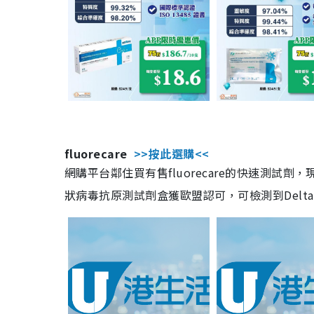
fluorecare
>>按此選購<<
網購平台鄰住買有售fluorecare的快速測試
狀病毒抗原測試劑盒獲歐盟認可，可檢測到Delta及