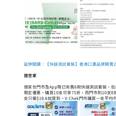
延伸閱讀：【快速測試套裝】香港口罩品牌開賣2款快速
億世家
億家世門市及App現已有售6款快速測試套裝，包括香港公司
限定優惠，購買10支可享75折，而門市則10支8折。現
支只需$18.6就買到。V-Chek門市購買一支平