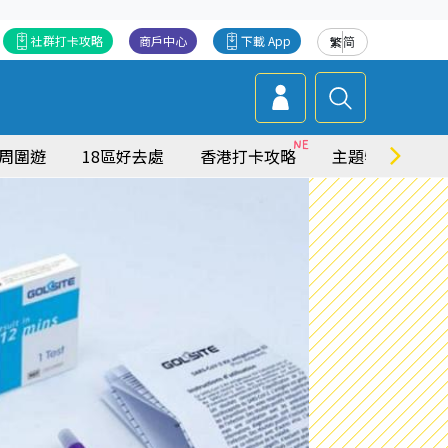
社群打卡攻略
商戶中心
下載 App
繁
简
周圍遊
18區好去處
香港打卡攻略
主題特集