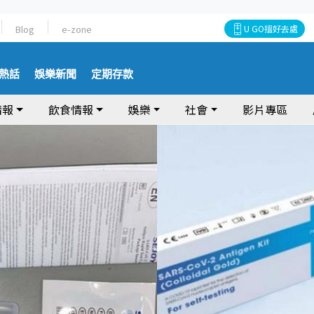
Blog
e-zone
U GO搵好去處
熱話
娛樂新聞
定期存款
情報
飲食情報
娛樂
社會
影片專區