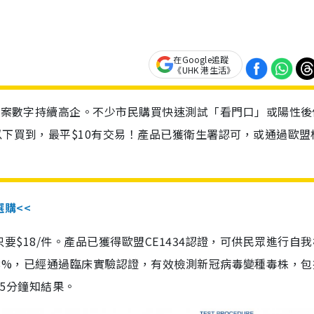
在Google追蹤
《UHK 港生活》
診個案數字持續高企。不少市民購買快速測試「看門口」或陽性後
以下買到，最平$10有交易！產品已獲衛生署認可，或通過歐盟
選購<<
惠價只要$18/件。產品已獲得歐盟CE1434認證，可供民眾進行自
性99.8%，已經通過臨床實驗認證，有效檢測新冠病毒變種毒株，
，15分鐘知結果。