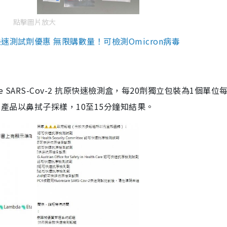
點擊圖片放大
測試劑優惠 無限購數量！可檢測Omicron病毒
are SARS-Cov-2 抗原快速檢測盒，每20劑獨立包裝為1個單位
5。產品以鼻拭子採樣，10至15分鐘知結果。