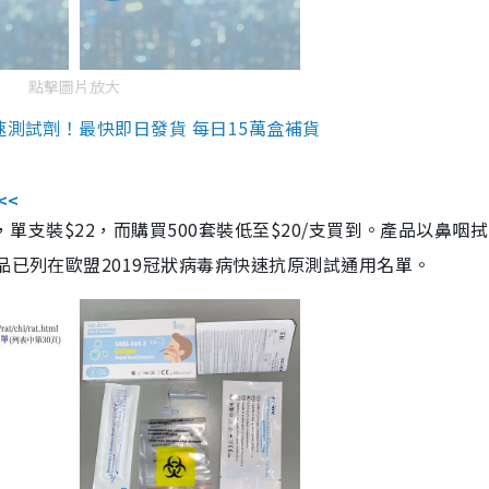
點擊圖片放大
速測試劑！最快即日發貨 每日15萬盒補貨
<<
，單支裝$22，而購買500套裝低至$20/支買到。產品以鼻咽
品已列在歐盟2019冠狀病毒病快速抗原測試通用名單。