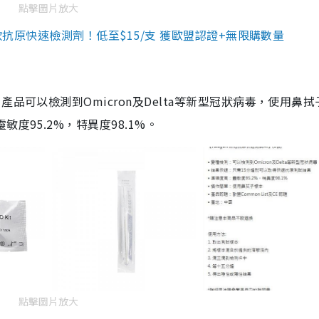
點擊圖片放大
3款抗原快速檢測劑！低至$15/支 獲歐盟認證+無限購數量
品可以檢測到Omicron及Delta等新型冠狀病毒，使用鼻拭
度95.2%，特異度98.1%。
點擊圖片放大