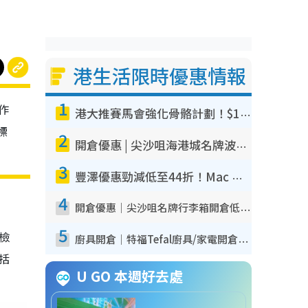
港生活限時優惠情報
1
作
港大推賽馬會強化骨骼計劃！$100骨質密度X光檢查 完成免費運動訓練送超市禮券！附參加資格
標
2
開倉優惠 | 尖沙咀海港城名牌波鞋開倉低至1折！On鞋$899起／Joy&Peace鞋履$98起
3
豐澤優惠勁減低至44折！Mac mini/iPhone17Pro大減價！廚房家電$220起
4
開倉優惠｜尖沙咀名牌行李箱開倉低至4折！一連5日 American Tourister/ace./Hallmark $200起！
5
我檢
廚具開倉｜特福Tefal廚具/家電開倉低至3折！$220起買平底鍋/炒鑊/湯煲！電飯煲/吸塵機/燙斗$418起
包括
U GO 本週好去處