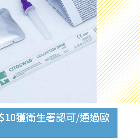
$10獲衛生署認可/通過歐