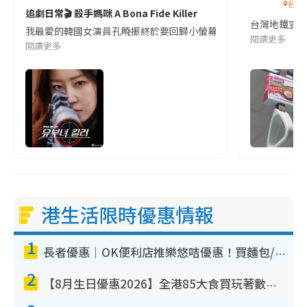
台灣
追劇日常🎬 殺手媽咪 A Bona Fide Killer
台灣地鐵宣
我最愛的韓國女演員孔曉振終於要回歸小螢幕啦!這次的劇本改編自同名
閱讀更多
閱讀更多
港生活限時優惠情報
1
長者優惠｜OK便利店推樂悠咭優惠！買麵包/牛奶/保健品拍卡即減
2
【8月生日優惠2026】全港85大食買玩著數攻略 自助餐/火鍋放題同行免費＋誠品/DONKI送現金券