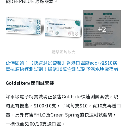
發DEEPBLUE 原廠版本。
+2
點擊圖片放大
延伸閱讀：【快速測試套裝】香港口罩廠acc+推$18病
毒抗原快速測試劑！捐贈10萬盒測試劑予深水埗露宿者
Goldsite快速測試套裝
深水埗電子特賣城現正發售Goldsite快速測試套裝，現
時更有優惠，$100/10支，平均每支$10，買10支再送口
罩。另外有售YHLO及Green Spring的快速測試套裝，
一樣低至$100/10支送口罩。