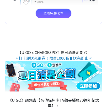
【U GO x CHARGESPOT 夏日消暑企劃⚡】
> 打卡即送充電券！限量1000張🔋送完即止 <
《U GO》請您去【名偵探柯南TV動畫播放30週年紀念
展】！