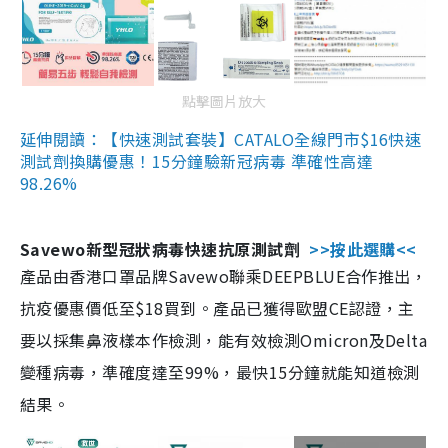
點擊圖片放大
延伸閱讀：【快速測試套裝】CATALO全線門市$16快速
測試劑換購優惠！15分鐘驗新冠病毒 準確性高達
98.26%
Savewo新型冠狀病毒快速抗原測試劑
>>按此選購<<
產品由香港口罩品牌Savewo聯乘DEEPBLUE合作推出，
抗疫優惠價低至$18買到。產品已獲得歐盟CE認證，主
要以採集鼻液樣本作檢測，能有效檢測Omicron及Delta
變種病毒，準確度達至99%，最快15分鐘就能知道檢測
結果。