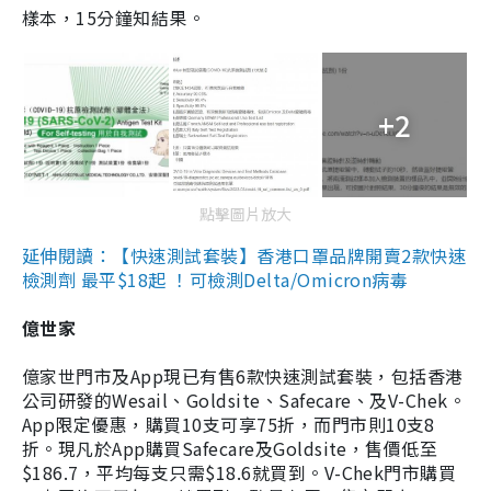
樣本，15分鐘知結果。
+2
點擊圖片放大
延伸閱讀：【快速測試套裝】香港口罩品牌開賣2款快速
檢測劑 最平$18起 ！可檢測Delta/Omicron病毒
億世家
億家世門市及App現已有售6款快速測試套裝，包括香港
公司研發的Wesail、Goldsite、Safecare、及V-Chek。
App限定優惠，購買10支可享75折，而門市則10支8
折。現凡於App購買Safecare及Goldsite，售價低至
$186.7，平均每支只需$18.6就買到。V-Chek門市購買