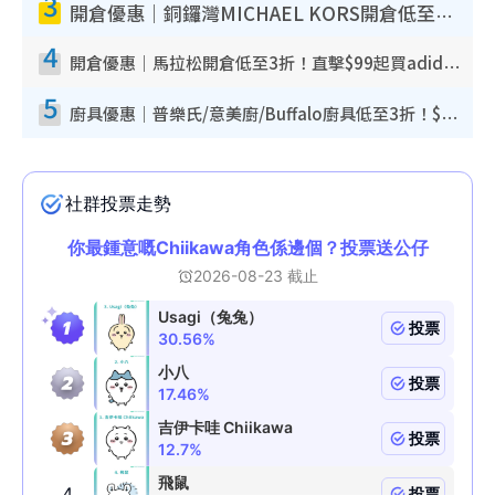
3
開倉優惠｜銅鑼灣MICHAEL KORS開倉低至17折！直擊$500起買手袋/銀包/鞋款 必買經典Jet Set系列
4
開倉優惠｜馬拉松開倉低至3折！直擊$99起買adidas／New Balance／Puma鞋款 STANLEY保溫杯劈價至$119起
5
廚具優惠｜普樂氏/意美廚/Buffalo廚具低至3折！$89起買煎鍋／炒鑊／個人鍋 同場小家電激減至$99起