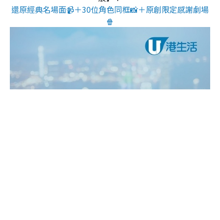
還原經典名場面📹＋30位角色同框📸＋原創限定感謝劇場
🍿