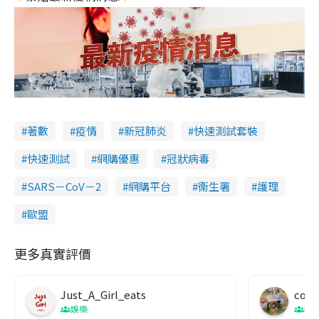
著數
疫情
新冠肺炎
快速測試套裝
快速測試
網購優惠
冠狀病毒
SARS－CoV－2
網購平台
衞生署
護理
歐盟
更多真實評價
Just_A_Girl_eats
co c
娛樂
吹