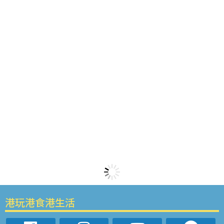
港玩港食港生活