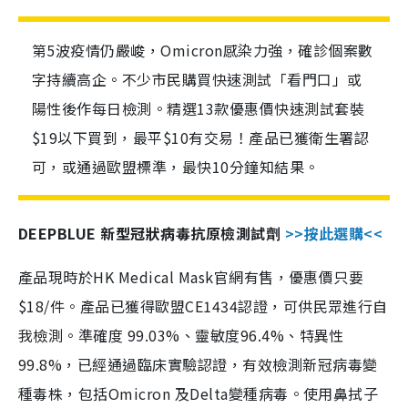
第5波疫情仍嚴峻，Omicron感染力強，確診個案數
字持續高企。不少市民購買快速測試「看門口」或
陽性後作每日檢測。精選13款優惠價快速測試套裝
$19以下買到，最平$10有交易！產品已獲衛生署認
可，或通過歐盟標準，最快10分鐘知結果。
DEEPBLUE 新型冠狀病毒抗原檢測試劑
>>按此選購<<
產品現時於HK Medical Mask官網有售，優惠價只要
$18/件。產品已獲得歐盟CE1434認證，可供民眾進行自
我檢測。準確度 99.03%、靈敏度96.4%、特異性
99.8%，已經通過臨床實驗認證，有效檢測新冠病毒變
種毒株，包括Omicron 及Delta變種病毒。使用鼻拭子