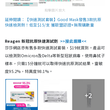
點擊圖片放大
延伸閱讀：【快速測試套裝】Good Mask發售3款抗原
快速檢測劑！低至$15/支 獲歐盟認證+無限購數量
Reagen 新冠抗原快速測試劑
>>按此選購<<
莎莎網店亦有售多款快速測試套裝，$19就買到。產品可
以檢測到Omicron及Delta等新型冠狀病毒，使用鼻拭子
樣本，只需15分鐘就可以取得快速抗原測試結果。靈敏
度95.2%，特異度98.1%。
+2