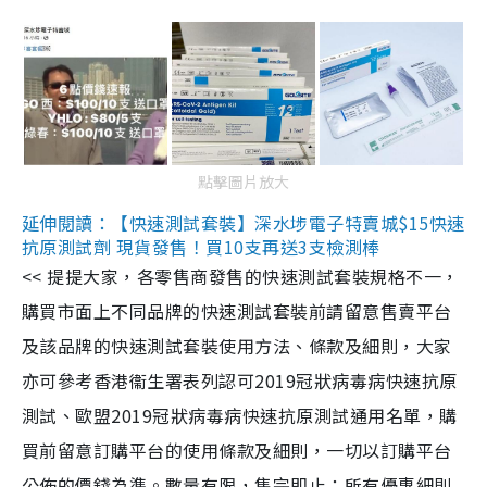
點擊圖片放大
延伸閱讀：【快速測試套裝】深水埗電子特賣城$15快速
抗原測試劑 現貨發售！買10支再送3支檢測棒
<< 提提大家，各零售商發售的快速測試套裝規格不一，
購買市面上不同品牌的快速測試套裝前請留意售賣平台
及該品牌的快速測試套裝使用方法、條款及細則，大家
亦可參考香港衞生署表列認可2019冠狀病毒病快速抗原
測試、歐盟2019冠狀病毒病快速抗原測試通用名單，購
買前留意訂購平台的使用條款及細則，一切以訂購平台
公佈的價錢為準。數量有限，售完即止；所有優惠細則