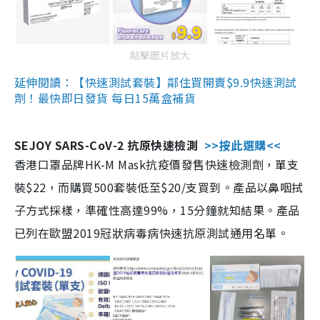
點擊圖片放大
延伸閱讀：【快速測試套裝】鄰住買開賣$9.9快速測試
劑！最快即日發貨 每日15萬盒補貨
SEJOY SARS-CoV-2 抗原快速檢測
>>按此選購<<
香港口罩品牌HK-M Mask抗疫價發售快速檢測劑，單支
裝$22，而購買500套裝低至$20/支買到。產品以鼻咽拭
子方式採樣，準確性高達99%，15分鐘就知結果。產品
已列在歐盟2019冠狀病毒病快速抗原測試通用名單。