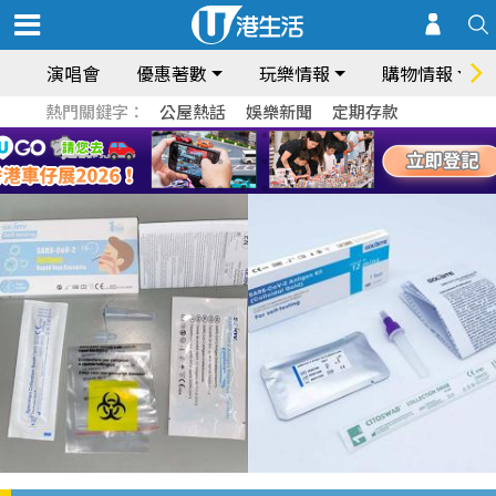
演唱會
優惠著數
玩樂情報
購物情報
熱門關鍵字：
公屋熱話
娛樂新聞
定期存款