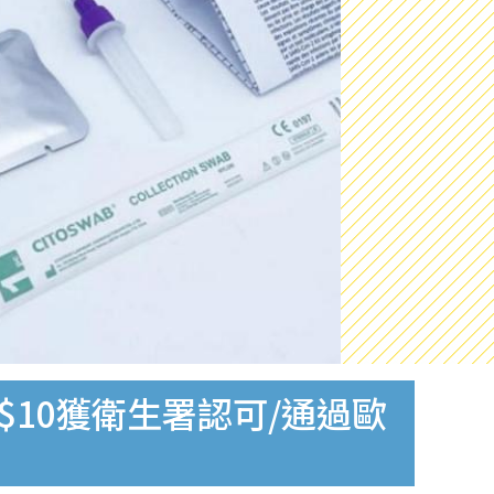
$10獲衛生署認可/通過歐