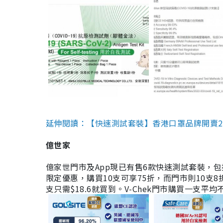
延伸閱讀：【快速測試套裝】香港口罩品牌開賣2款快速
億世家
億家世門市及App現已有售6款快速測試套裝，包括香港公司
限定優惠，購買10支可享75折，而門市則10支8折。現
支只需$18.6就買到。V-Chek門市購買一支平