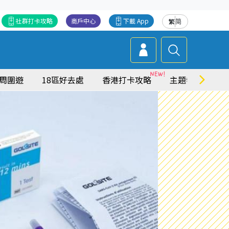
社群打卡攻略
商戶中心
下載 App
繁
简
周圍遊
18區好去處
香港打卡攻略
主題特集