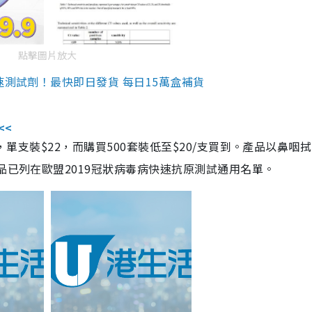
點擊圖片放大
速測試劑！最快即日發貨 每日15萬盒補貨
<<
，單支裝$22，而購買500套裝低至$20/支買到。產品以鼻咽
品已列在歐盟2019冠狀病毒病快速抗原測試通用名單。