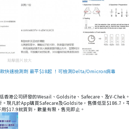
點擊圖片放大
檢測劑 最平$18起 ！可檢測Delta/Omicron病毒
研發的Wesail、Goldsite、Safecare、及V-Chek。
凡於App購買Safecare及Goldsite，售價低至$186.7
均不用$17.9就買到，數量有限，售完即止。