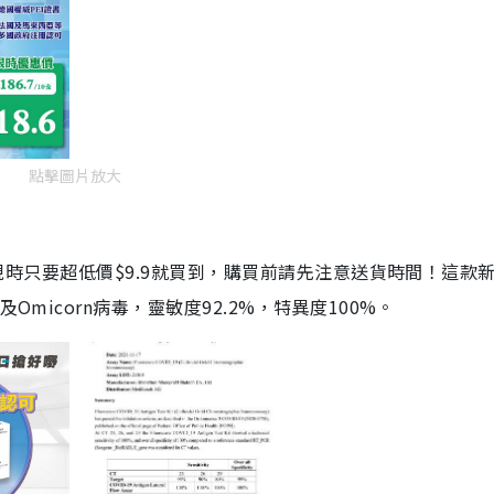
點擊圖片放大
劑，現時只要超低價$9.9就買到，購買前請先注意送貨時間！這款
Omicorn病毒，靈敏度92.2%，特異度100%。