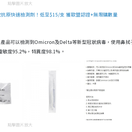
點擊圖片放大
3款抗原快速檢測劑！低至$15/支 獲歐盟認證+無限購數量
品可以檢測到Omicron及Delta等新型冠狀病毒，使用鼻拭
度95.2%，特異度98.1%。
點擊圖片放大