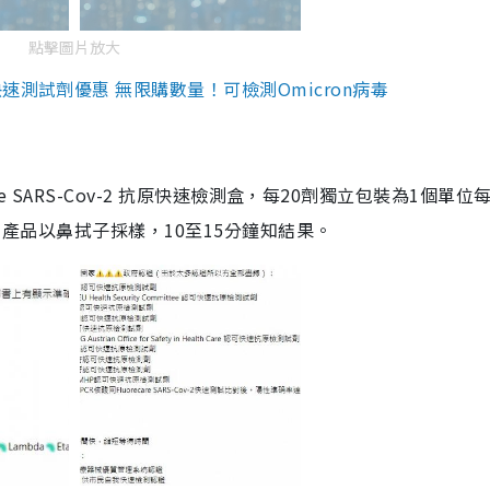
點擊圖片放大
測試劑優惠 無限購數量！可檢測Omicron病毒
are SARS-Cov-2 抗原快速檢測盒，每20劑獨立包裝為1個單位
5。產品以鼻拭子採樣，10至15分鐘知結果。