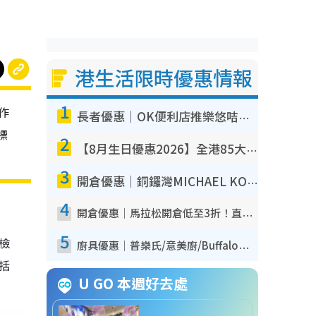
港生活限時優惠情報
1
作
長者優惠｜OK便利店推樂悠咭優惠！買麵包/牛奶/保健品拍卡即減
標
2
【8月生日優惠2026】全港85大食買玩著數攻略 自助餐/火鍋放題同行免費＋誠品/DONKI送現金券
3
開倉優惠｜銅鑼灣MICHAEL KORS開倉低至17折！直擊$500起買手袋/銀包/鞋款 必買經典Jet Set系列
4
開倉優惠｜馬拉松開倉低至3折！直擊$99起買adidas／New Balance／Puma鞋款 STANLEY保溫杯劈價至$119起
5
我檢
廚具優惠｜普樂氏/意美廚/Buffalo廚具低至3折！$89起買煎鍋／炒鑊／個人鍋 同場小家電激減至$99起
包括
U GO 本週好去處