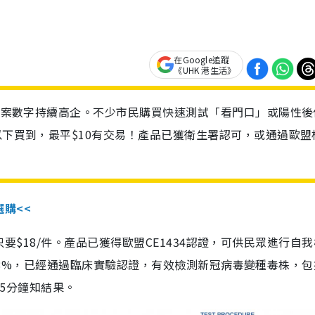
在Google追蹤
《UHK 港生活》
診個案數字持續高企。不少市民購買快速測試「看門口」或陽性後
以下買到，最平$10有交易！產品已獲衛生署認可，或通過歐盟
選購<<
惠價只要$18/件。產品已獲得歐盟CE1434認證，可供民眾進行自
性99.8%，已經通過臨床實驗認證，有效檢測新冠病毒變種毒株，
，15分鐘知結果。