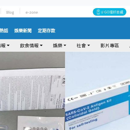
Blog
e-zone
U GO搵好去處
熱話
娛樂新聞
定期存款
情報
飲食情報
娛樂
社會
影片專區