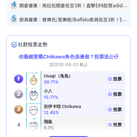
4
開倉優惠｜馬拉松開倉低至3折！直擊$99起買adidas／New Balance／Puma鞋款 STANLEY保溫杯劈價至$119起
5
廚具優惠｜普樂氏/意美廚/Buffalo廚具低至3折！$89起買煎鍋／炒鑊／個人鍋 同場小家電激減至$99起