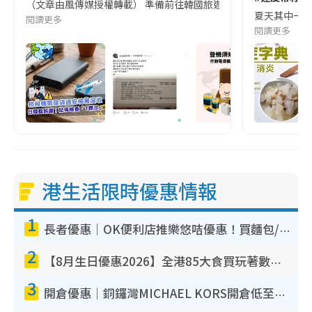
（文章由風傳媒授權轉載） 準備前往韓國旅遊的民眾，近期要特別留
夏天其中一種時
閱讀更多
閱讀更多
港生活限時優惠情報
1
長者優惠｜OK便利店推樂悠咭優惠！買麵包/牛奶/保健品拍卡即減
2
【8月生日優惠2026】全港85大食買玩著數攻略 自助餐/火鍋放題同行免費＋誠品/DONKI送現金券
3
開倉優惠｜銅鑼灣MICHAEL KORS開倉低至17折！直擊$500起買手袋/銀包/鞋款 必買經典Jet Set系列