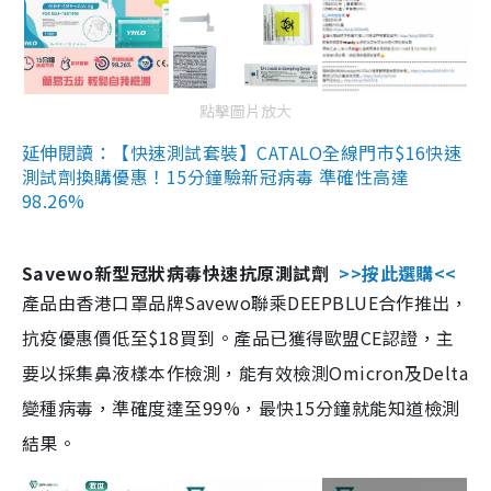
點擊圖片放大
延伸閱讀：【快速測試套裝】CATALO全線門市$16快速
測試劑換購優惠！15分鐘驗新冠病毒 準確性高達
98.26%
Savewo新型冠狀病毒快速抗原測試劑
>>按此選購<<
產品由香港口罩品牌Savewo聯乘DEEPBLUE合作推出，
抗疫優惠價低至$18買到。產品已獲得歐盟CE認證，主
要以採集鼻液樣本作檢測，能有效檢測Omicron及Delta
變種病毒，準確度達至99%，最快15分鐘就能知道檢測
結果。