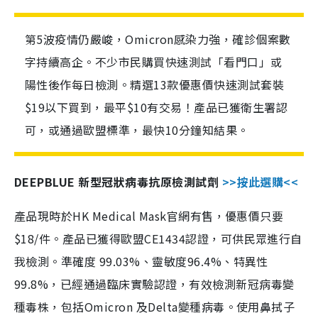
第5波疫情仍嚴峻，Omicron感染力強，確診個案數
字持續高企。不少市民購買快速測試「看門口」或
陽性後作每日檢測。精選13款優惠價快速測試套裝
$19以下買到，最平$10有交易！產品已獲衛生署認
可，或通過歐盟標準，最快10分鐘知結果。
DEEPBLUE 新型冠狀病毒抗原檢測試劑
>>按此選購<<
產品現時於HK Medical Mask官網有售，優惠價只要
$18/件。產品已獲得歐盟CE1434認證，可供民眾進行自
我檢測。準確度 99.03%、靈敏度96.4%、特異性
99.8%，已經通過臨床實驗認證，有效檢測新冠病毒變
種毒株，包括Omicron 及Delta變種病毒。使用鼻拭子