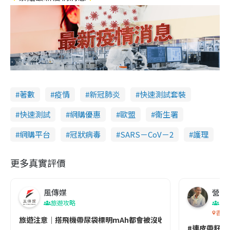
著數
疫情
新冠肺炎
快速測試套裝
快速測試
網購優惠
歐盟
衞生署
網購平台
冠狀病毒
SARS－CoV－2
護理
更多真實評價
風傳媒
營養教
旅遊攻略
生
香港
旅遊注意｜搭飛機帶尿袋標明mAh都會被沒收😱出發前切記檢查「1
#連皮帶籽都