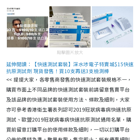
點擊圖片放大
延伸閱讀：【快速測試套裝】深水埗電子特賣城$15快速
抗原測試劑 現貨發售！買10支再送3支檢測棒
<< 提提大家，各零售商發售的快速測試套裝規格不一，
購買市面上不同品牌的快速測試套裝前請留意售賣平台
及該品牌的快速測試套裝使用方法、條款及細則，大家
亦可參考香港衞生署表列認可2019冠狀病毒病快速抗原
測試、歐盟2019冠狀病毒病快速抗原測試通用名單，購
買前留意訂購平台的使用條款及細則，一切以訂購平台
公佈的價錢為準。數量有限，售完即止；所有優惠細則