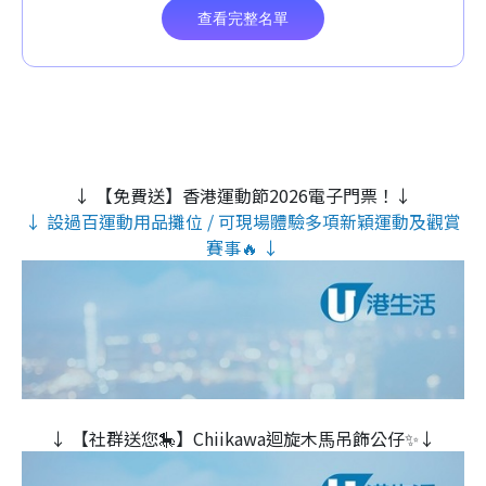
↓ 【免費送】香港運動節2026電子門票！↓
↓ 設過百運動用品攤位 / 可現場體驗多項新穎運動及觀賞
賽事🔥 ↓
↓ 【社群送您🎠】Chiikawa迴旋木⾺吊飾公仔✨↓