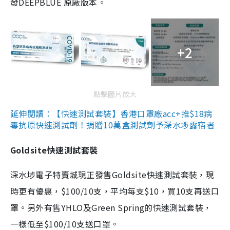
發DEEPBLUE 原廠版本。
+2
點擊圖片放大
延伸閱讀：【快速測試套裝】香港口罩廠acc+推$18病
毒抗原快速測試劑！捐贈10萬盒測試劑予深水埗露宿者
Goldsite快速測試套裝
深水埗電子特賣城現正發售Goldsite快速測試套裝，現
時更有優惠，$100/10支，平均每支$10，買10支再送口
罩。另外有售YHLO及Green Spring的快速測試套裝，
一樣低至$100/10支送口罩。