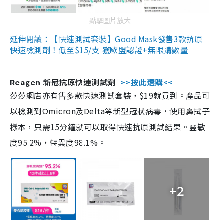
點擊圖片放大
延伸閱讀：【快速測試套裝】Good Mask發售3款抗原
快速檢測劑！低至$15/支 獲歐盟認證+無限購數量
Reagen 新冠抗原快速測試劑
>>按此選購<<
莎莎網店亦有售多款快速測試套裝，$19就買到。產品可
以檢測到Omicron及Delta等新型冠狀病毒，使用鼻拭子
樣本，只需15分鐘就可以取得快速抗原測試結果。靈敏
度95.2%，特異度98.1%。
+2