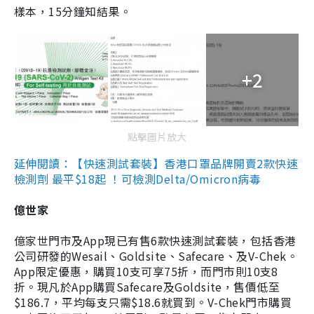
樣本，15分鐘知結果。
+2
點擊圖片放大
延伸閱讀：【快速測試套裝】香港口罩品牌開賣2款快速
檢測劑 最平$18起 ！可檢測Delta/Omicron病毒
億世家
億家世門市及App現已有售6款快速測試套裝，包括香港
公司研發的Wesail、Goldsite、Safecare、及V-Chek。
App限定優惠，購買10支可享75折，而門市則10支8
折。現凡於App購買Safecare及Goldsite，售價低至
$186.7，平均每支只需$18.6就買到。V-Chek門市購買