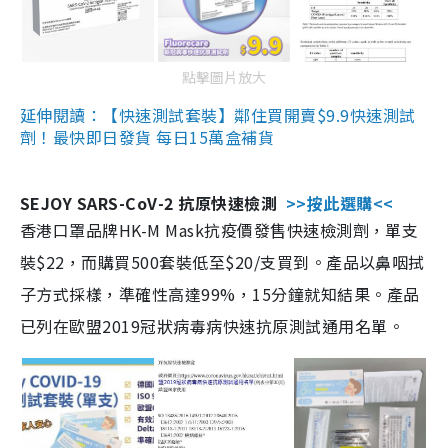
點擊圖片放大
延伸閱讀：【快速測試套裝】鄰住買開賣$9.9快速測試
劑！最快即日發貨 每日15萬盒補貨
SEJOY SARS-CoV-2 抗原快速檢測
>>按此選購<<
香港口罩品牌HK-M Mask抗疫價發售快速檢測劑，單支
裝$22，而購買500套裝低至$20/支買到。產品以鼻咽拭
子方式採樣，準確性高達99%，15分鐘就知結果。產品
已列在歐盟2019冠狀病毒病快速抗原測試通用名單。