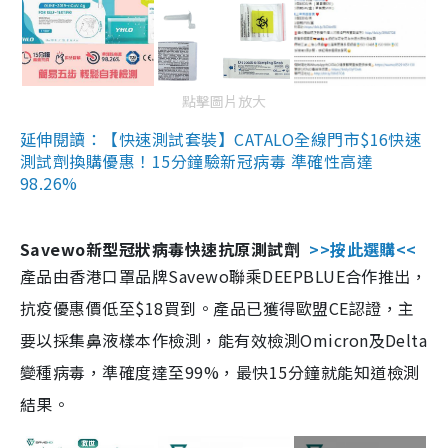
點擊圖片放大
延伸閱讀：【快速測試套裝】CATALO全線門市$16快速
測試劑換購優惠！15分鐘驗新冠病毒 準確性高達
98.26%
Savewo新型冠狀病毒快速抗原測試劑
>>按此選購<<
產品由香港口罩品牌Savewo聯乘DEEPBLUE合作推出，
抗疫優惠價低至$18買到。產品已獲得歐盟CE認證，主
要以採集鼻液樣本作檢測，能有效檢測Omicron及Delta
變種病毒，準確度達至99%，最快15分鐘就能知道檢測
結果。