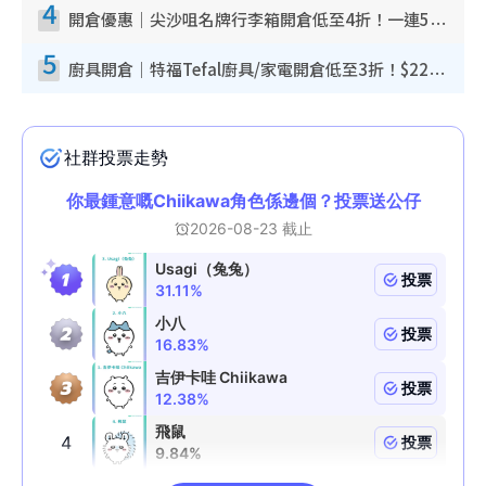
4
開倉優惠｜尖沙咀名牌行李箱開倉低至4折！一連5日 American Tourister/ace./Hallmark $200起！
5
廚具開倉｜特福Tefal廚具/家電開倉低至3折！$220起買平底鍋/炒鑊/湯煲！電飯煲/吸塵機/燙斗$418起