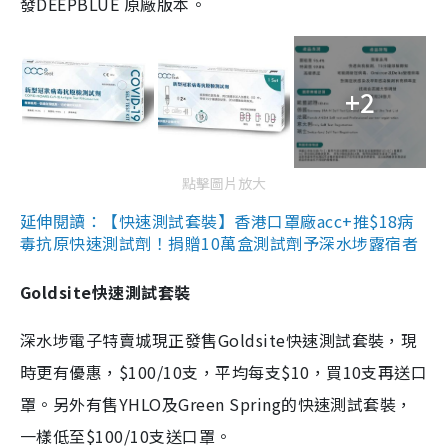
發DEEPBLUE 原廠版本。
+2
點擊圖片放大
延伸閱讀：【快速測試套裝】香港口罩廠acc+推$18病
毒抗原快速測試劑！捐贈10萬盒測試劑予深水埗露宿者
Goldsite快速測試套裝
深水埗電子特賣城現正發售Goldsite快速測試套裝，現
時更有優惠，$100/10支，平均每支$10，買10支再送口
罩。另外有售YHLO及Green Spring的快速測試套裝，
一樣低至$100/10支送口罩。