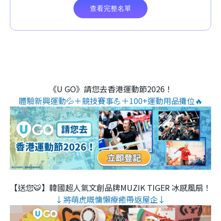
《U GO》請您去香港運動節2026！
體驗新興運動💦＋競技賽事💪＋100+運動用品攤位🔥
【送您🐯】韓國超人氣文創品牌MUZIK TIGER 冰感風扇！
↓將萌虎嘅慵懶療癒帶返屋企↓