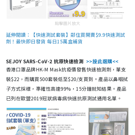
點擊圖片放大
延伸閱讀：【快速測試套裝】鄰住買開賣$9.9快速測試
劑！最快即日發貨 每日15萬盒補貨
SEJOY SARS-CoV-2 抗原快速檢測
>>按此選購<<
香港口罩品牌HK-M Mask抗疫價發售快速檢測劑，單支
裝$22，而購買500套裝低至$20/支買到。產品以鼻咽拭
子方式採樣，準確性高達99%，15分鐘就知結果。產品
已列在歐盟2019冠狀病毒病快速抗原測試通用名單。