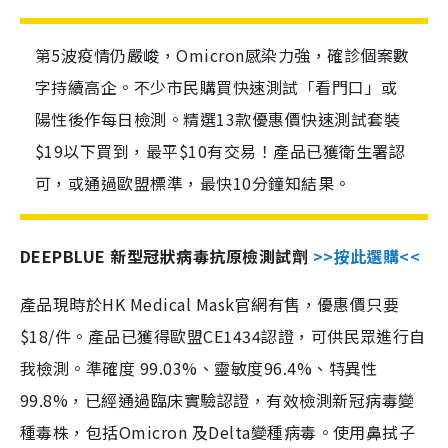
第5波疫情仍嚴峻，Omicron感染力強，確診個案數
字持續高企。不少市民購買快速測試「看門口」或
陽性後作每日檢測。精選13款優惠價快速測試套裝
$19以下買到，最平$10有交易！產品已獲衛生署認
可，或通過歐盟標準，最快10分鐘知結果。
DEEPBLUE 新型冠狀病毒抗原檢測試劑
>>按此選購<<
產品現時於HK Medical Mask官網有售，優惠價只要
$18/件。產品已獲得歐盟CE1434認證，可供民眾進行自
我檢測。準確度 99.03%、靈敏度96.4%、特異性
99.8%，已經通過臨床實驗認證，有效檢測新冠病毒變
種毒株，包括Omicron 及Delta變種病毒。使用鼻拭子