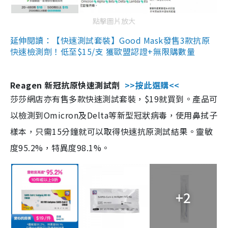
點擊圖片放大
延伸閱讀：【快速測試套裝】Good Mask發售3款抗原
快速檢測劑！低至$15/支 獲歐盟認證+無限購數量
Reagen 新冠抗原快速測試劑
>>按此選購<<
莎莎網店亦有售多款快速測試套裝，$19就買到。產品可
以檢測到Omicron及Delta等新型冠狀病毒，使用鼻拭子
樣本，只需15分鐘就可以取得快速抗原測試結果。靈敏
度95.2%，特異度98.1%。
+2