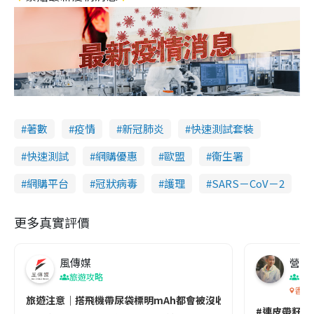
著數
疫情
新冠肺炎
快速測試套裝
快速測試
網購優惠
歐盟
衞生署
網購平台
冠狀病毒
護理
SARS－CoV－2
更多真實評價
風傳媒
營養教
旅遊攻略
生
香港
旅遊注意｜搭飛機帶尿袋標明mAh都會被沒收😱出發前切記檢查「1
#連皮帶籽都