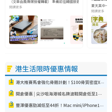
（文章由風傳媒授權轉載） 準備前往韓國旅遊的民眾，近期要特別留
夏天其中一種時
閱讀更多
閱讀更多
港生活限時優惠情報
1
港大推賽馬會強化骨骼計劃！$100骨質密度X光檢查 完成免費運動訓練送超市禮券！附參加資格
2
開倉優惠 | 尖沙咀海港城名牌波鞋開倉低至1折！On鞋$899起／Joy&Peace鞋履$98起
3
豐澤優惠勁減低至44折！Mac mini/iPhone17Pro大減價！廚房家電$220起