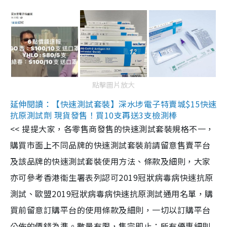
點擊圖片放大
延伸閱讀：【快速測試套裝】深水埗電子特賣城$15快速
抗原測試劑 現貨發售！買10支再送3支檢測棒
<< 提提大家，各零售商發售的快速測試套裝規格不一，
購買市面上不同品牌的快速測試套裝前請留意售賣平台
及該品牌的快速測試套裝使用方法、條款及細則，大家
亦可參考香港衞生署表列認可2019冠狀病毒病快速抗原
測試、歐盟2019冠狀病毒病快速抗原測試通用名單，購
買前留意訂購平台的使用條款及細則，一切以訂購平台
公佈的價錢為準。數量有限，售完即止；所有優惠細則