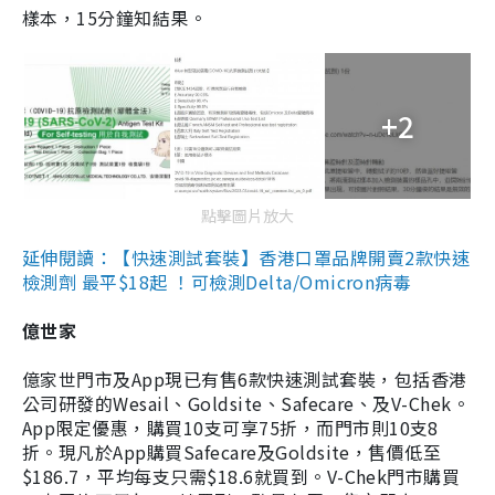
樣本，15分鐘知結果。
+2
點擊圖片放大
延伸閱讀：【快速測試套裝】香港口罩品牌開賣2款快速
檢測劑 最平$18起 ！可檢測Delta/Omicron病毒
億世家
億家世門市及App現已有售6款快速測試套裝，包括香港
公司研發的Wesail、Goldsite、Safecare、及V-Chek。
App限定優惠，購買10支可享75折，而門市則10支8
折。現凡於App購買Safecare及Goldsite，售價低至
$186.7，平均每支只需$18.6就買到。V-Chek門市購買