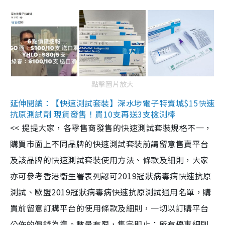
點擊圖片放大
延伸閱讀：【快速測試套裝】深水埗電子特賣城$15快速
抗原測試劑 現貨發售！買10支再送3支檢測棒
<< 提提大家，各零售商發售的快速測試套裝規格不一，
購買市面上不同品牌的快速測試套裝前請留意售賣平台
及該品牌的快速測試套裝使用方法、條款及細則，大家
亦可參考香港衞生署表列認可2019冠狀病毒病快速抗原
測試、歐盟2019冠狀病毒病快速抗原測試通用名單，購
買前留意訂購平台的使用條款及細則，一切以訂購平台
公佈的價錢為準。數量有限，售完即止；所有優惠細則