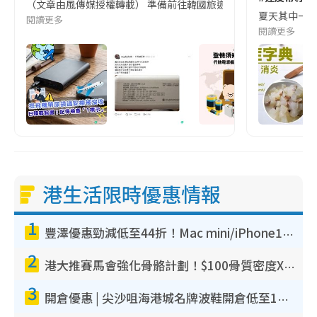
（文章由風傳媒授權轉載） 準備前往韓國旅遊的民眾，近期要特別留
夏天其中一種時
閱讀更多
閱讀更多
港生活限時優惠情報
1
豐澤優惠勁減低至44折！Mac mini/iPhone17Pro大減價！廚房家電$220起
2
港大推賽馬會強化骨骼計劃！$100骨質密度X光檢查 完成免費運動訓練送超市禮券！附參加資格
3
開倉優惠 | 尖沙咀海港城名牌波鞋開倉低至1折！On鞋$899起／Joy&Peace鞋履$98起