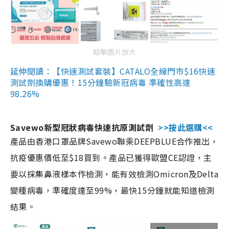
點擊圖片放大
延伸閱讀：【快速測試套裝】CATALO全線門市$16快速
測試劑換購優惠！15分鐘驗新冠病毒 準確性高達
98.26%
Savewo新型冠狀病毒快速抗原測試劑
>>按此選購<<
產品由香港口罩品牌Savewo聯乘DEEPBLUE合作推出，
抗疫優惠價低至$18買到。產品已獲得歐盟CE認證，主
要以採集鼻液樣本作檢測，能有效檢測Omicron及Delta
變種病毒，準確度達至99%，最快15分鐘就能知道檢測
結果。