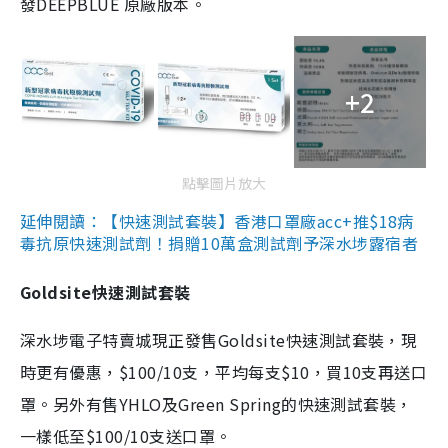
發DEEPBLUE 原廠版本。
+2
點擊圖片放大
延伸閱讀：【快速測試套裝】香港口罩廠acc+推$18病
毒抗原快速測試劑！捐贈10萬盒測試劑予深水埗露宿者
Goldsite快速測試套裝
深水埗電子特賣城現正發售Goldsite快速測試套裝，現
時更有優惠，$100/10支，平均每支$10，買10支再送口
罩。另外有售YHLO及Green Spring的快速測試套裝，
一樣低至$100/10支送口罩。