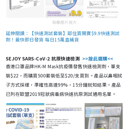
點擊圖片放大
延伸閱讀：【快速測試套裝】鄰住買開賣$9.9快速測試
劑！最快即日發貨 每日15萬盒補貨
SEJOY SARS-CoV-2 抗原快速檢測
>>按此選購<<
香港口罩品牌HK-M Mask抗疫價發售快速檢測劑，單支
裝$22，而購買500套裝低至$20/支買到。產品以鼻咽拭
子方式採樣，準確性高達99%，15分鐘就知結果。產品
已列在歐盟2019冠狀病毒病快速抗原測試通用名單。