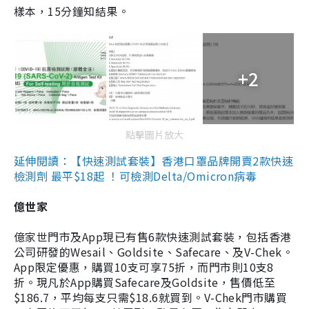
樣本，15分鐘知結果。
+2
點擊圖片放大
延伸閱讀：【快速測試套裝】香港口罩品牌開賣2款快速
檢測劑 最平$18起 ！可檢測Delta/Omicron病毒
億世家
億家世門市及App現已有售6款快速測試套裝，包括香港
公司研發的Wesail、Goldsite、Safecare、及V-Chek。
App限定優惠，購買10支可享75折，而門市則10支8
折。現凡於App購買Safecare及Goldsite，售價低至
$186.7，平均每支只需$18.6就買到。V-Chek門市購買