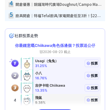
4
開倉優惠｜銅鑼灣時代廣場Doughnut/Campo Marzio開倉低至1折！背囊、書包、手袋劈價$200起
5
廚具開倉｜特福Tefal廚具/家電開倉低至3折！$220起買平底鍋/炒鑊/湯煲！電飯煲/吸塵機/燙斗$418起