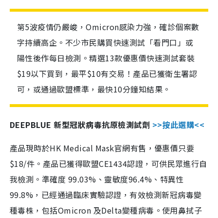
第5波疫情仍嚴峻，Omicron感染力強，確診個案數
字持續高企。不少市民購買快速測試「看門口」或
陽性後作每日檢測。精選13款優惠價快速測試套裝
$19以下買到，最平$10有交易！產品已獲衛生署認
可，或通過歐盟標準，最快10分鐘知結果。
DEEPBLUE 新型冠狀病毒抗原檢測試劑
>>按此選購<<
產品現時於HK Medical Mask官網有售，優惠價只要
$18/件。產品已獲得歐盟CE1434認證，可供民眾進行自
我檢測。準確度 99.03%、靈敏度96.4%、特異性
99.8%，已經通過臨床實驗認證，有效檢測新冠病毒變
種毒株，包括Omicron 及Delta變種病毒。使用鼻拭子