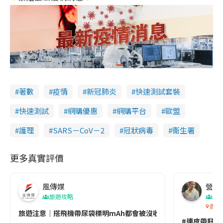
著數
疫情
新冠肺炎
快速測試套裝
快速測試
網購優惠
網購平台
歐盟
護理
SARS－CoV－2
冠狀病毒
衞生署
更多真實評價
風傳媒
營養教
旅遊攻略
生
香港
旅遊注意｜搭飛機帶尿袋標明mAh都會被沒收😱出發前切記檢查「1
#連皮帶籽都