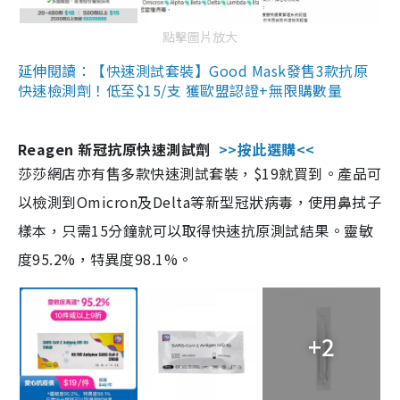
點擊圖片放大
延伸閱讀：【快速測試套裝】Good Mask發售3款抗原
快速檢測劑！低至$15/支 獲歐盟認證+無限購數量
Reagen 新冠抗原快速測試劑
>>按此選購<<
莎莎網店亦有售多款快速測試套裝，$19就買到。產品可
以檢測到Omicron及Delta等新型冠狀病毒，使用鼻拭子
樣本，只需15分鐘就可以取得快速抗原測試結果。靈敏
度95.2%，特異度98.1%。
+2