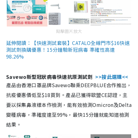
點擊圖片放大
延伸閱讀：【快速測試套裝】CATALO全線門市$16快速
測試劑換購優惠！15分鐘驗新冠病毒 準確性高達
98.26%
Savewo新型冠狀病毒快速抗原測試劑
>>按此選購<<
產品由香港口罩品牌Savewo聯乘DEEPBLUE合作推出，
抗疫優惠價低至$18買到。產品已獲得歐盟CE認證，主
要以採集鼻液樣本作檢測，能有效檢測Omicron及Delta
變種病毒，準確度達至99%，最快15分鐘就能知道檢測
結果。