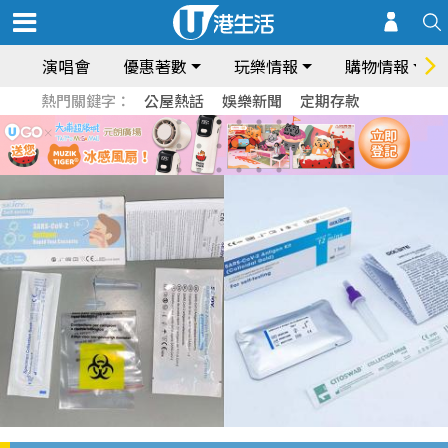
演唱會
優惠著數
玩樂情報
購物情報
熱門關鍵字：
公屋熱話
娛樂新聞
定期存款