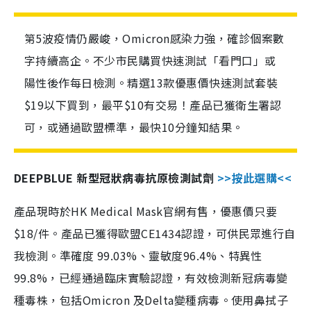
第5波疫情仍嚴峻，Omicron感染力強，確診個案數
字持續高企。不少市民購買快速測試「看門口」或
陽性後作每日檢測。精選13款優惠價快速測試套裝
$19以下買到，最平$10有交易！產品已獲衛生署認
可，或通過歐盟標準，最快10分鐘知結果。
DEEPBLUE 新型冠狀病毒抗原檢測試劑
>>按此選購<<
產品現時於HK Medical Mask官網有售，優惠價只要
$18/件。產品已獲得歐盟CE1434認證，可供民眾進行自
我檢測。準確度 99.03%、靈敏度96.4%、特異性
99.8%，已經通過臨床實驗認證，有效檢測新冠病毒變
種毒株，包括Omicron 及Delta變種病毒。使用鼻拭子