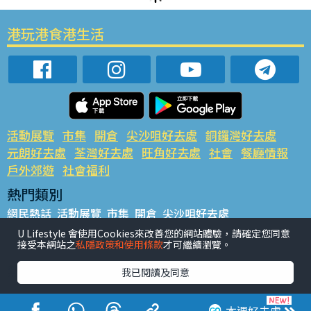
港玩港食港生活
活動展覽
市集
開倉
尖沙咀好去處
銅鑼灣好去處
元朗好去處
荃灣好去處
旺角好去處
社會
餐廳情報
戶外郊遊
社會福利
熱門類別
網民熱話
活動展覽
市集
開倉
尖沙咀好去處
銅鑼灣好去處
元朗好去處
荃灣好去處
旺角好去處
社會
U Lifestyle 會使用Cookies來改善您的網站體驗，請確定您同意
接受本網站之
私隱政策和使用條款
才可繼續瀏覽。
餐廳情報
戶外郊遊
熱門標籤
我已閱讀及同意
#UGO搵好去處
#人氣活動推介
#美食社群熱話
#親子玩樂好去處
#ULifestyle應用程式
#限時搶