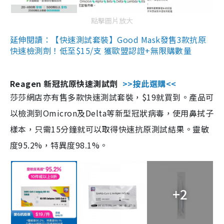
點擊圖片放大
延伸閱讀：【快速測試套裝】Good Mask發售3款抗原
快速檢測劑！低至$15/支 獲歐盟認證+無限購數量
Reagen 新冠抗原快速測試劑
>>按此選購<<
莎莎網店亦有售多款快速測試套裝，$19就買到。產品可
以檢測到Omicron及Delta等新型冠狀病毒，使用鼻拭子
樣本，只需15分鐘就可以取得快速抗原測試結果。靈敏
度95.2%，特異度98.1%。
+2