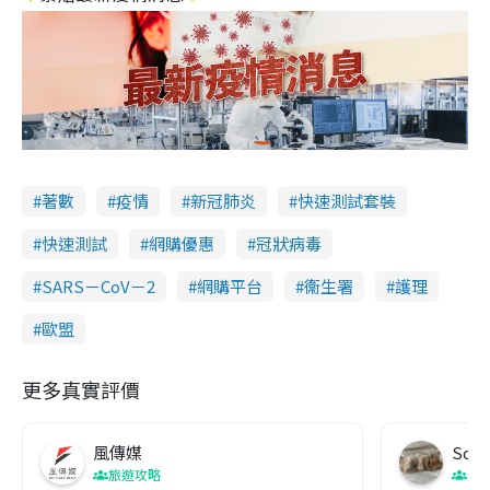
著數
疫情
新冠肺炎
快速測試套裝
快速測試
網購優惠
冠狀病毒
SARS－CoV－2
網購平台
衞生署
護理
歐盟
更多真實評價
風傳媒
Soul
旅遊攻略
生