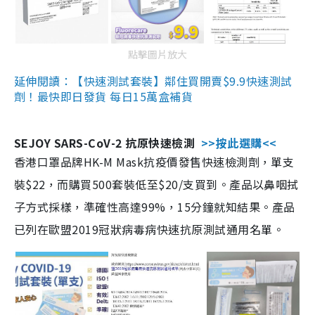
點擊圖片放大
延伸閱讀：【快速測試套裝】鄰住買開賣$9.9快速測試
劑！最快即日發貨 每日15萬盒補貨
SEJOY SARS-CoV-2 抗原快速檢測
>>按此選購<<
香港口罩品牌HK-M Mask抗疫價發售快速檢測劑，單支
裝$22，而購買500套裝低至$20/支買到。產品以鼻咽拭
子方式採樣，準確性高達99%，15分鐘就知結果。產品
已列在歐盟2019冠狀病毒病快速抗原測試通用名單。