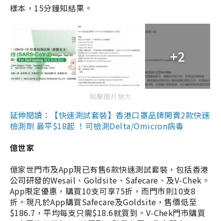
樣本，15分鐘知結果。
+2
點擊圖片放大
延伸閱讀：【快速測試套裝】香港口罩品牌開賣2款快速
檢測劑 最平$18起 ！可檢測Delta/Omicron病毒
億世家
億家世門市及App現已有售6款快速測試套裝，包括香港
公司研發的Wesail、Goldsite、Safecare、及V-Chek。
App限定優惠，購買10支可享75折，而門市則10支8
折。現凡於App購買Safecare及Goldsite，售價低至
$186.7，平均每支只需$18.6就買到。V-Chek門市購買