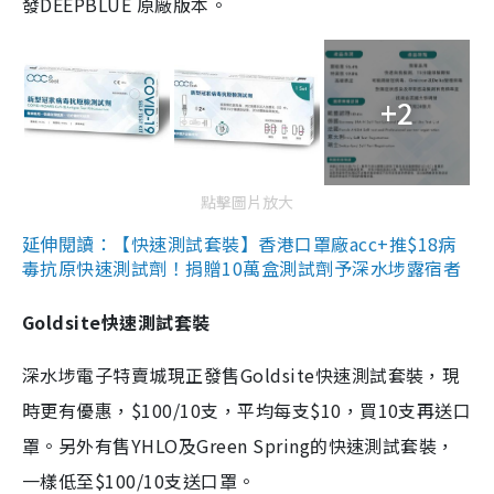
發DEEPBLUE 原廠版本。
+2
點擊圖片放大
延伸閱讀：【快速測試套裝】香港口罩廠acc+推$18病
毒抗原快速測試劑！捐贈10萬盒測試劑予深水埗露宿者
Goldsite快速測試套裝
深水埗電子特賣城現正發售Goldsite快速測試套裝，現
時更有優惠，$100/10支，平均每支$10，買10支再送口
罩。另外有售YHLO及Green Spring的快速測試套裝，
一樣低至$100/10支送口罩。