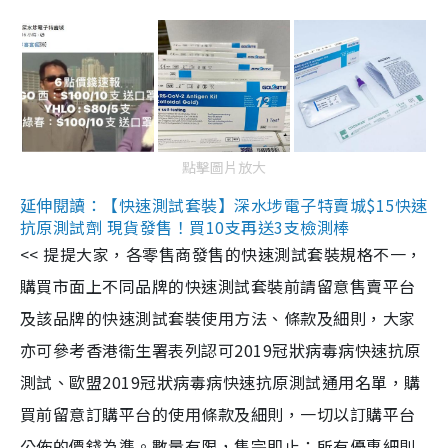
點擊圖片放大
延伸閱讀：【快速測試套裝】深水埗電子特賣城$15快速
抗原測試劑 現貨發售！買10支再送3支檢測棒
<< 提提大家，各零售商發售的快速測試套裝規格不一，
購買市面上不同品牌的快速測試套裝前請留意售賣平台
及該品牌的快速測試套裝使用方法、條款及細則，大家
亦可參考香港衞生署表列認可2019冠狀病毒病快速抗原
測試、歐盟2019冠狀病毒病快速抗原測試通用名單，購
買前留意訂購平台的使用條款及細則，一切以訂購平台
公佈的價錢為準。數量有限，售完即止；所有優惠細則