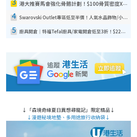
3
港大推賽馬會強化骨骼計劃！$100骨質密度X光檢查 完成免費運動訓練送超市禮券！附參加資格
4
Swarovski Outlet專區低至半價！人氣水晶飾物/小擺設$138起！迪士尼款/水晶高跟鞋都有平
5
廚具開倉｜特福Tefal廚具/家電開倉低至3折！$220起買平底鍋/炒鑊/湯煲！電飯煲/吸塵機/燙斗$418起
↓「森境奇緣夏日異想尋龍記」限定精品↓
↓漫遊秘境地墊、多用途旅行收納袋↓