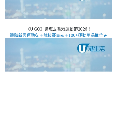
《U GO》請您去香港運動節2026！
體驗新興運動💦＋競技賽事💪＋100+運動用品攤位🔥