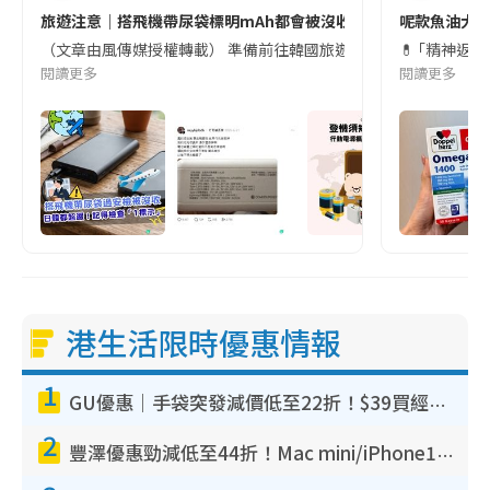
旅遊注意｜搭飛機帶尿袋標明mAh都會被沒收😱出發前切記檢查「1
呢款魚油大家
（文章由風傳媒授權轉載） 準備前往韓國旅遊的民眾，近期要特別留
💊 ｢精神返
閱讀更多
閱讀更多
港生活限時優惠情報
1
GU優惠｜手袋突發減價低至22折！$39買經典波士頓包/餃子袋！飾物同步減價$29起！
2
豐澤優惠勁減低至44折！Mac mini/iPhone17Pro大減價！廚房家電$220起