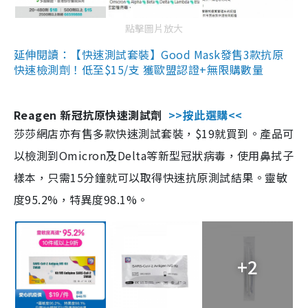
點擊圖片放大
延伸閱讀：【快速測試套裝】Good Mask發售3款抗原
快速檢測劑！低至$15/支 獲歐盟認證+無限購數量
Reagen 新冠抗原快速測試劑
>>按此選購<<
莎莎網店亦有售多款快速測試套裝，$19就買到。產品可
以檢測到Omicron及Delta等新型冠狀病毒，使用鼻拭子
樣本，只需15分鐘就可以取得快速抗原測試結果。靈敏
度95.2%，特異度98.1%。
+2