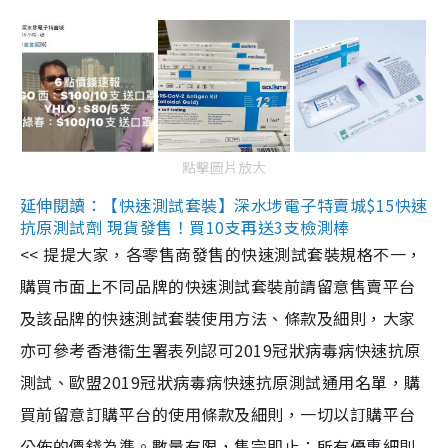
點擊圖片放大
延伸閱讀：【快速測試套裝】深水埗電子特賣城$15快速
抗原測試劑 現貨發售！買10支再送3支檢測棒
<< 提提大家，各零售商發售的快速測試套裝規格不一，
購買市面上不同品牌的快速測試套裝前請留意售賣平台
及該品牌的快速測試套裝使用方法、條款及細則，大家
亦可參考香港衞生署表列認可2019冠狀病毒病快速抗原
測試、歐盟2019冠狀病毒病快速抗原測試通用名單，購
買前留意訂購平台的使用條款及細則，一切以訂購平台
公佈的價錢為準。數量有限，售完即止；所有優惠細則