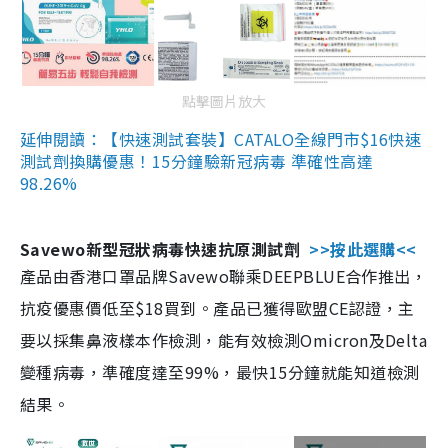
點擊圖片放大
延伸閱讀：【快速測試套裝】CATALO全線門市$16快速
測試劑換購優惠！15分鐘驗新冠病毒 準確性高達
98.26%
Savewo新型冠狀病毒快速抗原測試劑
>>按此選購<<
產品由香港口罩品牌Savewo聯乘DEEPBLUE合作推出，
抗疫優惠價低至$18買到。產品已獲得歐盟CE認證，主
要以採集鼻液樣本作檢測，能有效檢測Omicron及Delta
變種病毒，準確度達至99%，最快15分鐘就能知道檢測
結果。