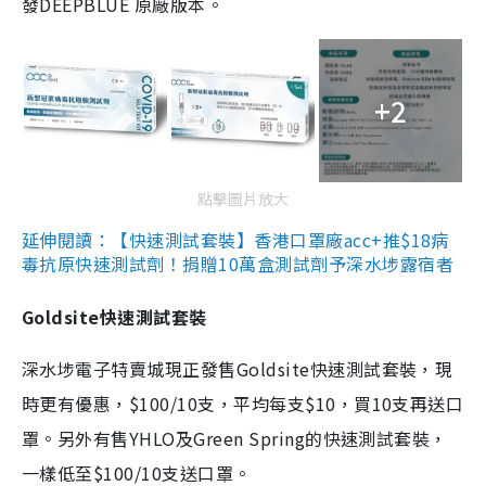
發DEEPBLUE 原廠版本。
+2
點擊圖片放大
延伸閱讀：【快速測試套裝】香港口罩廠acc+推$18病
毒抗原快速測試劑！捐贈10萬盒測試劑予深水埗露宿者
Goldsite快速測試套裝
深水埗電子特賣城現正發售Goldsite快速測試套裝，現
時更有優惠，$100/10支，平均每支$10，買10支再送口
罩。另外有售YHLO及Green Spring的快速測試套裝，
一樣低至$100/10支送口罩。