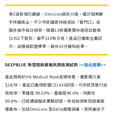
第5波疫情仍嚴峻，Omicron感染力強，確診個案數
字持續高企。不少市民購買快速測試「看門口」或
陽性後作每日檢測。精選13款優惠價快速測試套裝
$19以下買到，最平$10有交易！產品已獲衛生署認
可，或通過歐盟標準，最快10分鐘知結果。
DEEPBLUE 新型冠狀病毒抗原檢測試劑
>>按此選購<<
產品現時於HK Medical Mask官網有售，優惠價只要
$18/件。產品已獲得歐盟CE1434認證，可供民眾進行自
我檢測。準確度 99.03%、靈敏度96.4%、特異性
99.8%，已經通過臨床實驗認證，有效檢測新冠病毒變
種毒株，包括Omicron 及Delta變種病毒。使用鼻拭子