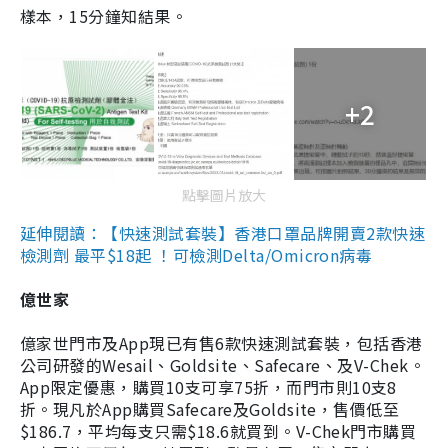
樣本，15分鐘知結果。
+2
點擊圖片放大
延伸閱讀：【快速測試套裝】香港口罩品牌開賣2款快速
檢測劑 最平$18起 ！可檢測Delta/Omicron病毒
億世家
億家世門市及App現已有售6款快速測試套裝，包括香港
公司研發的Wesail、Goldsite、Safecare、及V-Chek。
App限定優惠，購買10支可享75折，而門市則10支8
折。現凡於App購買Safecare及Goldsite，售價低至
$186.7，平均每支只需$18.6就買到。V-Chek門市購買