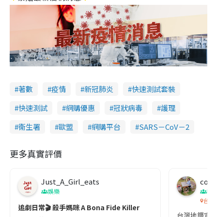
著數
疫情
新冠肺炎
快速測試套裝
快速測試
網購優惠
冠狀病毒
護理
衞生署
歐盟
網購平台
SARS－CoV－2
更多真實評價
Just_A_Girl_eats
co c
娛樂
吹
台灣
追劇日常🎬 殺手媽咪 A Bona Fide Killer
台灣地鐵宣