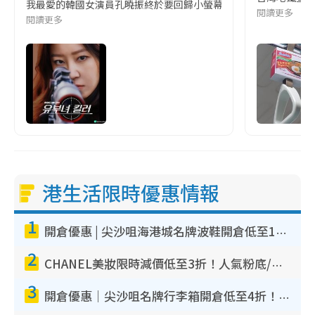
我最愛的韓國女演員孔曉振終於要回歸小螢幕啦!這次的劇本改編自同名
閱讀更多
閱讀更多
港生活限時優惠情報
1
開倉優惠 | 尖沙咀海港城名牌波鞋開倉低至1折！On鞋$899起／Joy&Peace鞋履$98起
2
CHANEL美妝限時減價低至3折！人氣粉底/唇膏/精華液低至$275！COCO香水都有平
3
開倉優惠｜尖沙咀名牌行李箱開倉低至4折！一連5日 American Tourister/ace./Hallmark $200起！