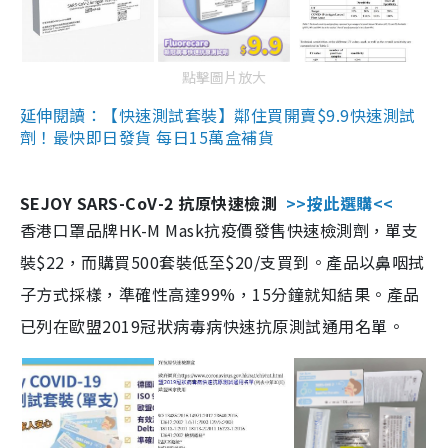
點擊圖片放大
延伸閱讀：【快速測試套裝】鄰住買開賣$9.9快速測試
劑！最快即日發貨 每日15萬盒補貨
SEJOY SARS-CoV-2 抗原快速檢測
>>按此選購<<
香港口罩品牌HK-M Mask抗疫價發售快速檢測劑，單支
裝$22，而購買500套裝低至$20/支買到。產品以鼻咽拭
子方式採樣，準確性高達99%，15分鐘就知結果。產品
已列在歐盟2019冠狀病毒病快速抗原測試通用名單。