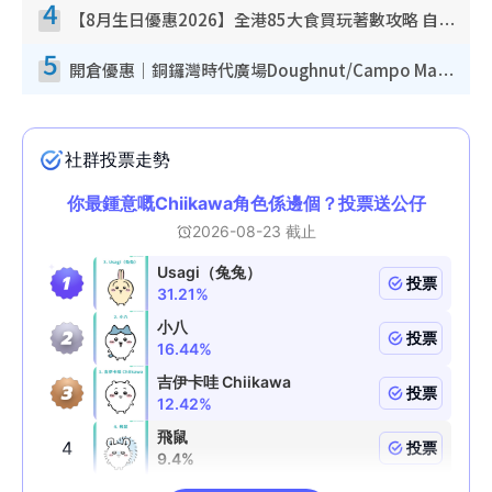
4
【8月生日優惠2026】全港85大食買玩著數攻略 自助餐/火鍋放題同行免費＋誠品/DONKI送現金券
5
開倉優惠｜銅鑼灣時代廣場Doughnut/Campo Marzio開倉低至1折！背囊、書包、手袋劈價$200起