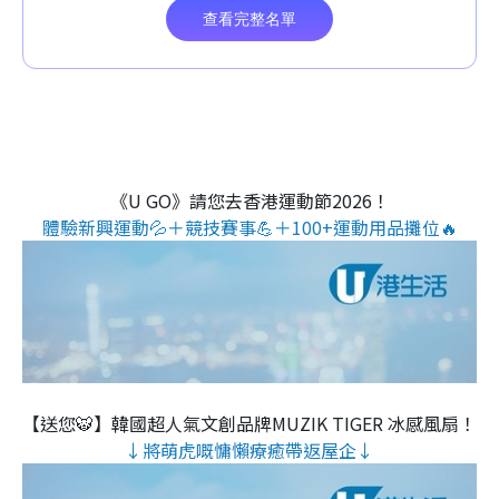
《U GO》請您去香港運動節2026！
體驗新興運動💦＋競技賽事💪＋100+運動用品攤位🔥
【送您🐯】韓國超人氣文創品牌MUZIK TIGER 冰感風扇！
↓將萌虎嘅慵懶療癒帶返屋企↓