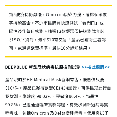
第5波疫情仍嚴峻，Omicron感染力強，確診個案數
字持續高企。不少市民購買快速測試「看門口」或
陽性後作每日檢測。精選13款優惠價快速測試套裝
$19以下買到，最平$10有交易！產品已獲衛生署認
可，或通過歐盟標準，最快10分鐘知結果。
DEEPBLUE 新型冠狀病毒抗原檢測試劑
>>按此選購<<
產品現時於HK Medical Mask官網有售，優惠價只要
$18/件。產品已獲得歐盟CE1434認證，可供民眾進行自
我檢測。準確度 99.03%、靈敏度96.4%、特異性
99.8%，已經通過臨床實驗認證，有效檢測新冠病毒變
種毒株，包括Omicron 及Delta變種病毒。使用鼻拭子