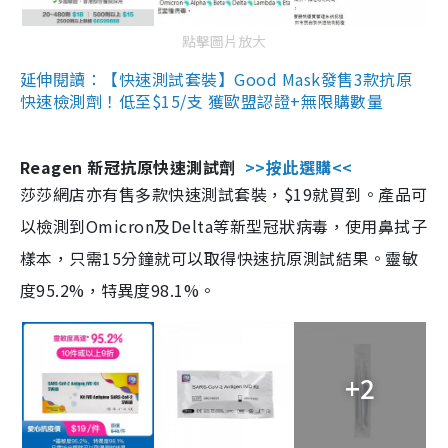
點擊圖片放大
延伸閱讀：【快速測試套裝】Good Mask發售3款抗原
快速檢測劑！低至$15/支 獲歐盟認證+無限購數量
Reagen 新冠抗原快速測試劑
>>按此選購<<
莎莎網店亦有售多款快速測試套裝，$19就買到。產品可
以檢測到Omicron及Delta等新型冠狀病毒，使用鼻拭子
樣本，只需15分鐘就可以取得快速抗原測試結果。靈敏
度95.2%，特異度98.1%。
+2