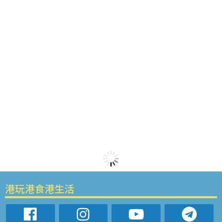
港玩港食港生活