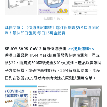
點擊圖片放大
延伸閱讀：【快速測試套裝】鄰住買開賣$9.9快速測試
劑！最快即日發貨 每日15萬盒補貨
SEJOY SARS-CoV-2 抗原快速檢測
>>按此選購<<
香港口罩品牌HK-M Mask抗疫價發售快速檢測劑，單支
裝$22，而購買500套裝低至$20/支買到。產品以鼻咽拭
子方式採樣，準確性高達99%，15分鐘就知結果。產品
已列在歐盟2019冠狀病毒病快速抗原測試通用名單。