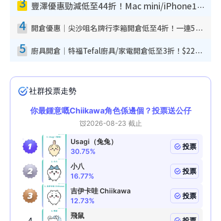
3
豐澤優惠勁減低至44折！Mac mini/iPhone17Pro大減價！廚房家電$220起
4
開倉優惠｜尖沙咀名牌行李箱開倉低至4折！一連5日 American Tourister/ace./Hallmark $200起！
5
廚具開倉｜特福Tefal廚具/家電開倉低至3折！$220起買平底鍋/炒鑊/湯煲！電飯煲/吸塵機/燙斗$418起