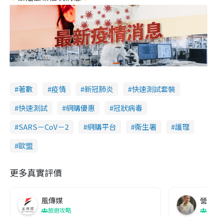
著數
疫情
新冠肺炎
快速測試套裝
快速測試
網購優惠
冠狀病毒
SARS－CoV－2
網購平台
衞生署
護理
歐盟
更多真實評價
風傳媒
營養教
旅遊攻略
生