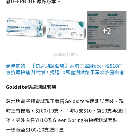
發DEEPBLUE 原廠版本。
+2
點擊圖片放大
延伸閱讀：【快速測試套裝】香港口罩廠acc+推$18病
毒抗原快速測試劑！捐贈10萬盒測試劑予深水埗露宿者
Goldsite快速測試套裝
深水埗電子特賣城現正發售Goldsite快速測試套裝，現
時更有優惠，$100/10支，平均每支$10，買10支再送口
罩。另外有售YHLO及Green Spring的快速測試套裝，
一樣低至$100/10支送口罩。