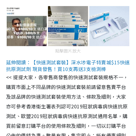
點擊圖片放大
延伸閱讀：【快速測試套裝】深水埗電子特賣城$15快速
抗原測試劑 現貨發售！買10支再送3支檢測棒
<< 提提大家，各零售商發售的快速測試套裝規格不一，
購買市面上不同品牌的快速測試套裝前請留意售賣平台
及該品牌的快速測試套裝使用方法、條款及細則，大家
亦可參考香港衞生署表列認可2019冠狀病毒病快速抗原
測試、歐盟2019冠狀病毒病快速抗原測試通用名單，購
買前留意訂購平台的使用條款及細則，一切以訂購平台
公佈的價錢為準。數量有限，售完即止；所有優惠細則