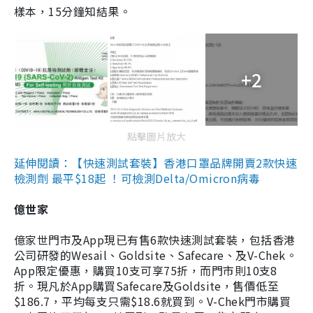
樣本，15分鐘知結果。
+2
點擊圖片放大
延伸閱讀：【快速測試套裝】香港口罩品牌開賣2款快速
檢測劑 最平$18起 ！可檢測Delta/Omicron病毒
億世家
億家世門市及App現已有售6款快速測試套裝，包括香港
公司研發的Wesail、Goldsite、Safecare、及V-Chek。
App限定優惠，購買10支可享75折，而門市則10支8
折。現凡於App購買Safecare及Goldsite，售價低至
$186.7，平均每支只需$18.6就買到。V-Chek門市購買