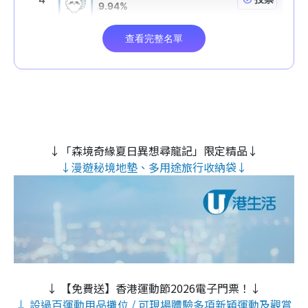
↓「森境奇緣夏日異想尋龍記」限定精品↓
↓漫遊秘境地墊、多用途旅行收納袋↓
↓ 【免費送】香港運動節2026電子門票！↓
↓ 設過百運動用品攤位 / 可現場體驗多項新穎運動及觀賞