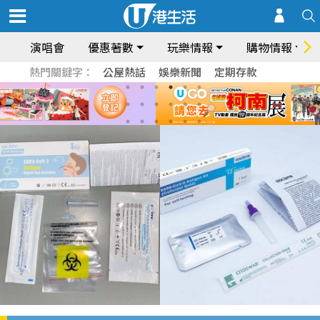
演唱會
優惠著數
玩樂情報
購物情報
熱門關鍵字：
公屋熱話
娛樂新聞
定期存款