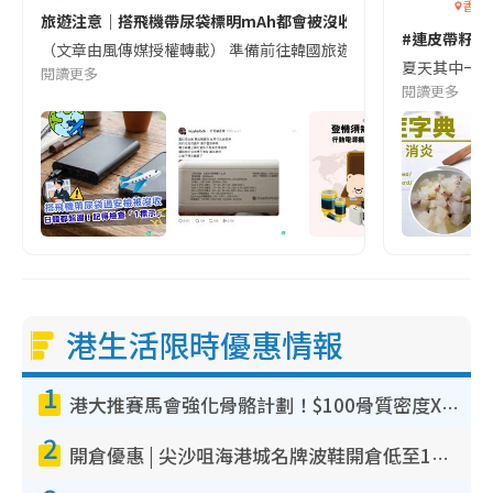
香港
旅遊注意｜搭飛機帶尿袋標明mAh都會被沒收😱出發前切記檢查「1
#連皮帶籽都
（文章由風傳媒授權轉載） 準備前往韓國旅遊的民眾，近期要特別留
夏天其中一種時
閱讀更多
閱讀更多
港生活限時優惠情報
1
港大推賽馬會強化骨骼計劃！$100骨質密度X光檢查 完成免費運動訓練送超市禮券！附參加資格
2
開倉優惠 | 尖沙咀海港城名牌波鞋開倉低至1折！On鞋$899起／Joy&Peace鞋履$98起