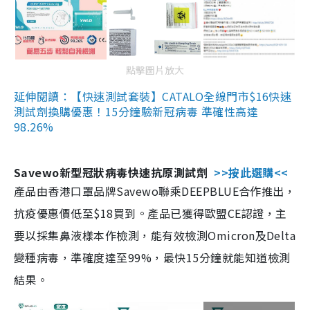
點擊圖片放大
延伸閱讀：【快速測試套裝】CATALO全線門市$16快速
測試劑換購優惠！15分鐘驗新冠病毒 準確性高達
98.26%
Savewo新型冠狀病毒快速抗原測試劑
>>按此選購<<
產品由香港口罩品牌Savewo聯乘DEEPBLUE合作推出，
抗疫優惠價低至$18買到。產品已獲得歐盟CE認證，主
要以採集鼻液樣本作檢測，能有效檢測Omicron及Delta
變種病毒，準確度達至99%，最快15分鐘就能知道檢測
結果。