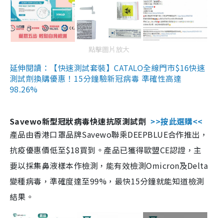
點擊圖片放大
延伸閱讀：【快速測試套裝】CATALO全線門市$16快速
測試劑換購優惠！15分鐘驗新冠病毒 準確性高達
98.26%
Savewo新型冠狀病毒快速抗原測試劑
>>按此選購<<
產品由香港口罩品牌Savewo聯乘DEEPBLUE合作推出，
抗疫優惠價低至$18買到。產品已獲得歐盟CE認證，主
要以採集鼻液樣本作檢測，能有效檢測Omicron及Delta
變種病毒，準確度達至99%，最快15分鐘就能知道檢測
結果。