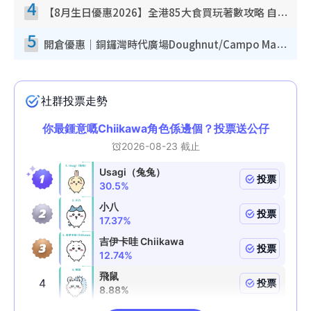
4
【8月生日優惠2026】全港85大食買玩著數攻略 自助餐/火鍋放題同行免費＋誠品/DONKI送現金券
5
開倉優惠｜銅鑼灣時代廣場Doughnut/Campo Marzio開倉低至1折！背囊、書包、手袋劈價$200起