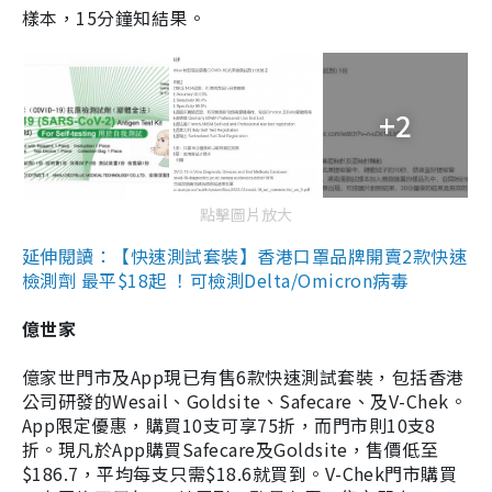
樣本，15分鐘知結果。
+2
點擊圖片放大
延伸閱讀：【快速測試套裝】香港口罩品牌開賣2款快速
檢測劑 最平$18起 ！可檢測Delta/Omicron病毒
億世家
億家世門市及App現已有售6款快速測試套裝，包括香港
公司研發的Wesail、Goldsite、Safecare、及V-Chek。
App限定優惠，購買10支可享75折，而門市則10支8
折。現凡於App購買Safecare及Goldsite，售價低至
$186.7，平均每支只需$18.6就買到。V-Chek門市購買