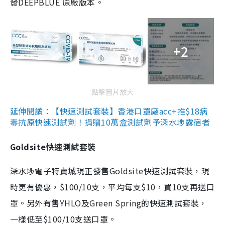
發DEEPBLUE 原廠版本。
+2
點擊圖片放大
延伸閱讀：【快速測試套裝】香港口罩廠acc+推$18病
毒抗原快速測試劑！捐贈10萬盒測試劑予深水埗露宿者
Goldsite快速測試套裝
深水埗電子特賣城現正發售Goldsite快速測試套裝，現
時更有優惠，$100/10支，平均每支$10，買10支再送口
罩。另外有售YHLO及Green Spring的快速測試套裝，
一樣低至$100/10支送口罩。