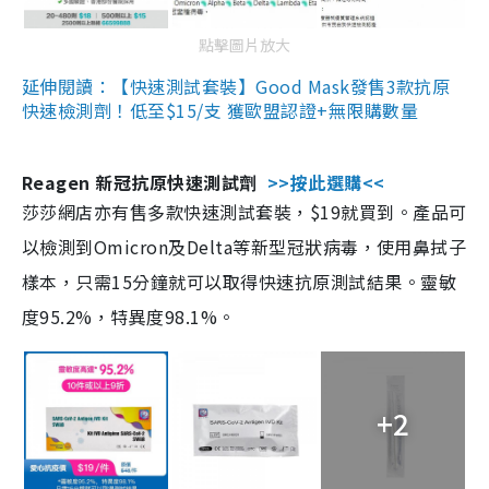
點擊圖片放大
延伸閱讀：【快速測試套裝】Good Mask發售3款抗原
快速檢測劑！低至$15/支 獲歐盟認證+無限購數量
Reagen 新冠抗原快速測試劑
>>按此選購<<
莎莎網店亦有售多款快速測試套裝，$19就買到。產品可
以檢測到Omicron及Delta等新型冠狀病毒，使用鼻拭子
樣本，只需15分鐘就可以取得快速抗原測試結果。靈敏
度95.2%，特異度98.1%。
+2