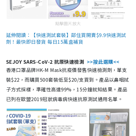
點擊圖片放大
延伸閱讀：【快速測試套裝】鄰住買開賣$9.9快速測試
劑！最快即日發貨 每日15萬盒補貨
SEJOY SARS-CoV-2 抗原快速檢測
>>按此選購<<
香港口罩品牌HK-M Mask抗疫價發售快速檢測劑，單支
裝$22，而購買500套裝低至$20/支買到。產品以鼻咽拭
子方式採樣，準確性高達99%，15分鐘就知結果。產品
已列在歐盟2019冠狀病毒病快速抗原測試通用名單。