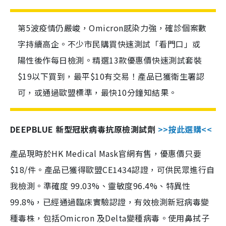
第5波疫情仍嚴峻，Omicron感染力強，確診個案數
字持續高企。不少市民購買快速測試「看門口」或
陽性後作每日檢測。精選13款優惠價快速測試套裝
$19以下買到，最平$10有交易！產品已獲衛生署認
可，或通過歐盟標準，最快10分鐘知結果。
DEEPBLUE 新型冠狀病毒抗原檢測試劑
>>按此選購<<
產品現時於HK Medical Mask官網有售，優惠價只要
$18/件。產品已獲得歐盟CE1434認證，可供民眾進行自
我檢測。準確度 99.03%、靈敏度96.4%、特異性
99.8%，已經通過臨床實驗認證，有效檢測新冠病毒變
種毒株，包括Omicron 及Delta變種病毒。使用鼻拭子