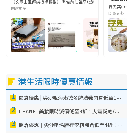
（文章由風傳媒授權轉載） 準備前往韓國旅遊的民眾，近期要特別留
夏天其中一種時
閱讀更多
閱讀更多
港生活限時優惠情報
1
開倉優惠 | 尖沙咀海港城名牌波鞋開倉低至1折！On鞋$899起／Joy&Peace鞋履$98起
2
CHANEL美妝限時減價低至3折！人氣粉底/唇膏/精華液低至$275！COCO香水都有平
3
開倉優惠｜尖沙咀名牌行李箱開倉低至4折！一連5日 American Tourister/ace./Hallmark $200起！