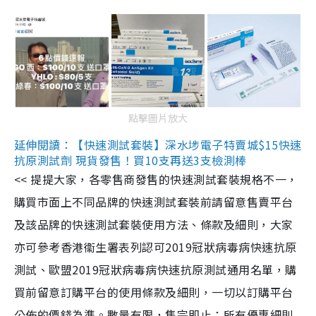
點擊圖片放大
延伸閱讀：【快速測試套裝】深水埗電子特賣城$15快速
抗原測試劑 現貨發售！買10支再送3支檢測棒
<< 提提大家，各零售商發售的快速測試套裝規格不一，
購買市面上不同品牌的快速測試套裝前請留意售賣平台
及該品牌的快速測試套裝使用方法、條款及細則，大家
亦可參考香港衞生署表列認可2019冠狀病毒病快速抗原
測試、歐盟2019冠狀病毒病快速抗原測試通用名單，購
買前留意訂購平台的使用條款及細則，一切以訂購平台
公佈的價錢為準。數量有限，售完即止；所有優惠細則