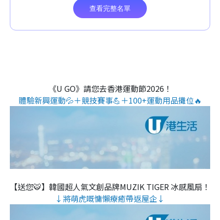
《U GO》請您去香港運動節2026！
體驗新興運動💦＋競技賽事💪＋100+運動用品攤位🔥
【送您🐯】韓國超人氣文創品牌MUZIK TIGER 冰感風扇！
↓將萌虎嘅慵懶療癒帶返屋企↓