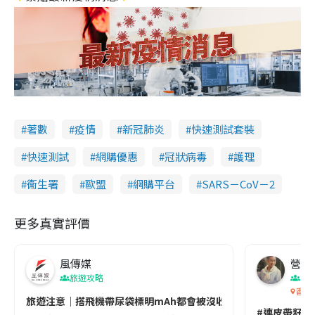
著數
疫情
新冠肺炎
快速測試套裝
快速測試
網購優惠
冠狀病毒
護理
衞生署
歐盟
網購平台
SARS－CoV－2
更多真實評價
風傳媒
營養教
旅遊攻略
生
香港
旅遊注意｜搭飛機帶尿袋標明mAh都會被沒收😱出發前切記檢查「1
#連皮帶籽都