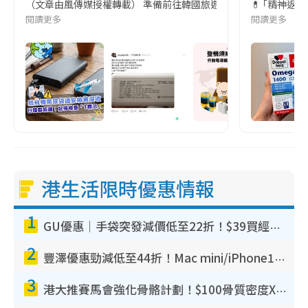
（文章由風傳媒授權轉載） 準備前往韓國旅遊的民眾，近期要特別留
💊 ｢精神返
閱讀更多
閱讀更多
港生活限時優惠情報
1
GU優惠｜手袋突發減價低至22折！$39買經典波士頓包/餃子袋！飾物同步減價$29起！
2
豐澤優惠勁減低至44折！Mac mini/iPhone17Pro大減價！廚房家電$220起
3
港大推賽馬會強化骨骼計劃！$100骨質密度X光檢查 完成免費運動訓練送超市禮券！附參加資格