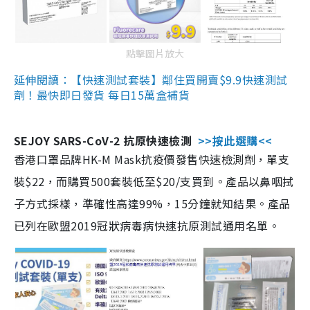
點擊圖片放大
延伸閱讀：【快速測試套裝】鄰住買開賣$9.9快速測試
劑！最快即日發貨 每日15萬盒補貨
SEJOY SARS-CoV-2 抗原快速檢測
>>按此選購<<
香港口罩品牌HK-M Mask抗疫價發售快速檢測劑，單支
裝$22，而購買500套裝低至$20/支買到。產品以鼻咽拭
子方式採樣，準確性高達99%，15分鐘就知結果。產品
已列在歐盟2019冠狀病毒病快速抗原測試通用名單。