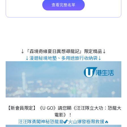
↓「森境奇緣夏日異想尋龍記」限定精品↓
↓漫遊秘境地墊、多用途旅行收納袋↓
【新會員限定】《U GO》請您睇《汪汪隊立大功：恐龍大
電影》！
汪汪隊勇闖神秘恐龍島🦖火山爆發極限救援🔥