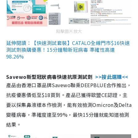
點擊圖片放大
延伸閱讀：【快速測試套裝】CATALO全線門市$16快速
測試劑換購優惠！15分鐘驗新冠病毒 準確性高達
98.26%
Savewo新型冠狀病毒快速抗原測試劑
>>按此選購<<
產品由香港口罩品牌Savewo聯乘DEEPBLUE合作推出，
抗疫優惠價低至$18買到。產品已獲得歐盟CE認證，主
要以採集鼻液樣本作檢測，能有效檢測Omicron及Delta
變種病毒，準確度達至99%，最快15分鐘就能知道檢測
結果。