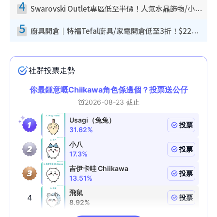
4
Swarovski Outlet專區低至半價！人氣水晶飾物/小擺設$138起！迪士尼款/水晶高跟鞋都有平
5
廚具開倉｜特福Tefal廚具/家電開倉低至3折！$220起買平底鍋/炒鑊/湯煲！電飯煲/吸塵機/燙斗$418起