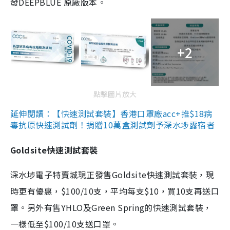
發DEEPBLUE 原廠版本。
+2
點擊圖片放大
延伸閱讀：【快速測試套裝】香港口罩廠acc+推$18病
毒抗原快速測試劑！捐贈10萬盒測試劑予深水埗露宿者
Goldsite快速測試套裝
深水埗電子特賣城現正發售Goldsite快速測試套裝，現
時更有優惠，$100/10支，平均每支$10，買10支再送口
罩。另外有售YHLO及Green Spring的快速測試套裝，
一樣低至$100/10支送口罩。