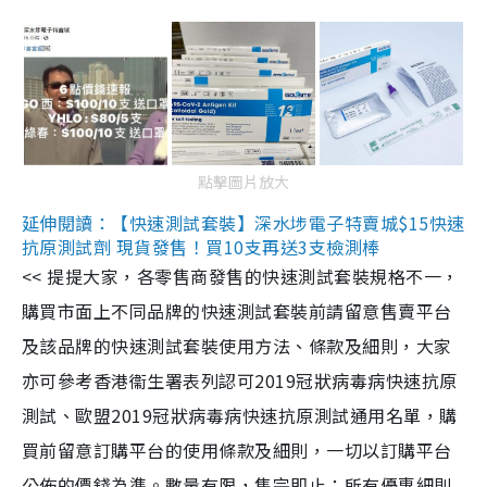
點擊圖片放大
延伸閱讀：【快速測試套裝】深水埗電子特賣城$15快速
抗原測試劑 現貨發售！買10支再送3支檢測棒
<< 提提大家，各零售商發售的快速測試套裝規格不一，
購買市面上不同品牌的快速測試套裝前請留意售賣平台
及該品牌的快速測試套裝使用方法、條款及細則，大家
亦可參考香港衞生署表列認可2019冠狀病毒病快速抗原
測試、歐盟2019冠狀病毒病快速抗原測試通用名單，購
買前留意訂購平台的使用條款及細則，一切以訂購平台
公佈的價錢為準。數量有限，售完即止；所有優惠細則