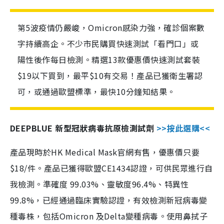
第5波疫情仍嚴峻，Omicron感染力強，確診個案數
字持續高企。不少市民購買快速測試「看門口」或
陽性後作每日檢測。精選13款優惠價快速測試套裝
$19以下買到，最平$10有交易！產品已獲衛生署認
可，或通過歐盟標準，最快10分鐘知結果。
DEEPBLUE 新型冠狀病毒抗原檢測試劑
>>按此選購<<
產品現時於HK Medical Mask官網有售，優惠價只要
$18/件。產品已獲得歐盟CE1434認證，可供民眾進行自
我檢測。準確度 99.03%、靈敏度96.4%、特異性
99.8%，已經通過臨床實驗認證，有效檢測新冠病毒變
種毒株，包括Omicron 及Delta變種病毒。使用鼻拭子