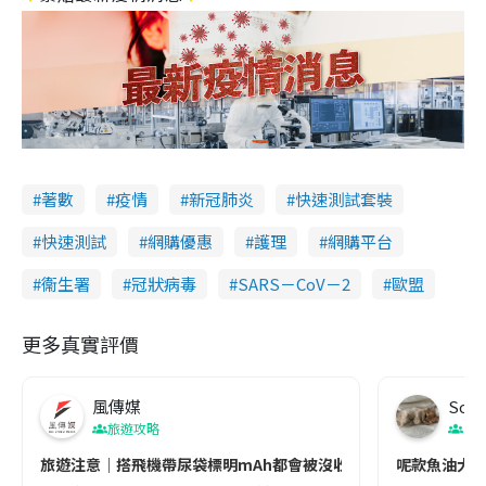
著數
疫情
新冠肺炎
快速測試套裝
快速測試
網購優惠
護理
網購平台
衞生署
冠狀病毒
SARS－CoV－2
歐盟
更多真實評價
風傳媒
Soul
旅遊攻略
生
旅遊注意｜搭飛機帶尿袋標明mAh都會被沒收😱出發前切記檢查「1
呢款魚油大家