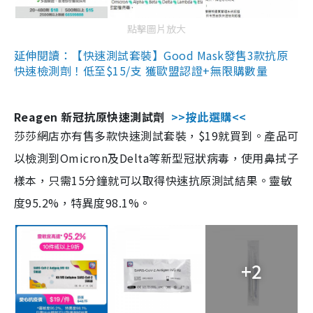
點擊圖片放大
延伸閱讀：【快速測試套裝】Good Mask發售3款抗原
快速檢測劑！低至$15/支 獲歐盟認證+無限購數量
Reagen 新冠抗原快速測試劑
>>按此選購<<
莎莎網店亦有售多款快速測試套裝，$19就買到。產品可
以檢測到Omicron及Delta等新型冠狀病毒，使用鼻拭子
樣本，只需15分鐘就可以取得快速抗原測試結果。靈敏
度95.2%，特異度98.1%。
+2