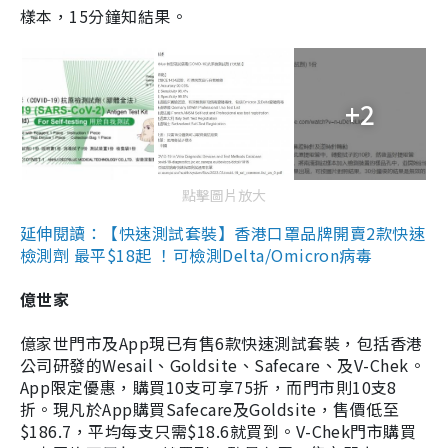
樣本，15分鐘知結果。
+2
點擊圖片放大
延伸閱讀：【快速測試套裝】香港口罩品牌開賣2款快速
檢測劑 最平$18起 ！可檢測Delta/Omicron病毒
億世家
億家世門市及App現已有售6款快速測試套裝，包括香港
公司研發的Wesail、Goldsite、Safecare、及V-Chek。
App限定優惠，購買10支可享75折，而門市則10支8
折。現凡於App購買Safecare及Goldsite，售價低至
$186.7，平均每支只需$18.6就買到。V-Chek門市購買