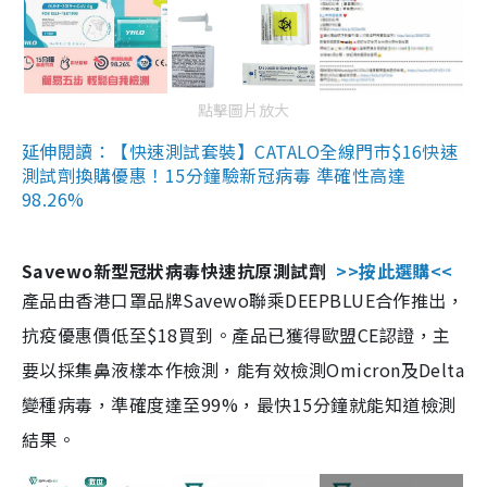
點擊圖片放大
延伸閱讀：【快速測試套裝】CATALO全線門市$16快速
測試劑換購優惠！15分鐘驗新冠病毒 準確性高達
98.26%
Savewo新型冠狀病毒快速抗原測試劑
>>按此選購<<
產品由香港口罩品牌Savewo聯乘DEEPBLUE合作推出，
抗疫優惠價低至$18買到。產品已獲得歐盟CE認證，主
要以採集鼻液樣本作檢測，能有效檢測Omicron及Delta
變種病毒，準確度達至99%，最快15分鐘就能知道檢測
結果。