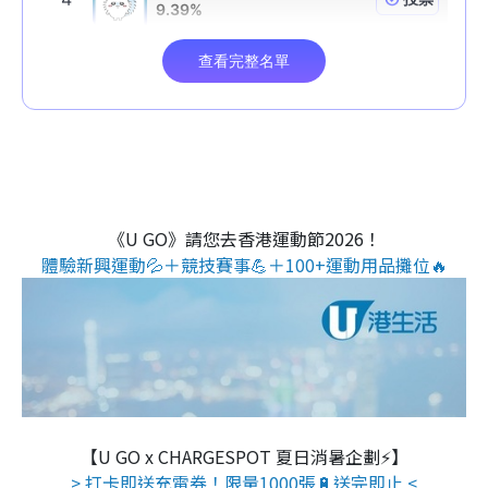
《U GO》請您去香港運動節2026！
體驗新興運動💦＋競技賽事💪＋100+運動用品攤位🔥
【U GO x CHARGESPOT 夏日消暑企劃⚡】
> 打卡即送充電券！限量1000張🔋送完即止 <