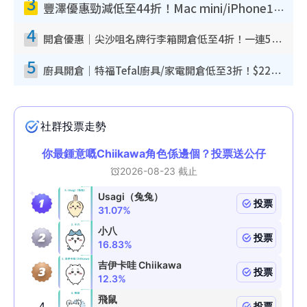
3
豐澤優惠勁減低至44折！Mac mini/iPhone17Pro大減價！廚房家電$220起
4
開倉優惠｜尖沙咀名牌行李箱開倉低至4折！一連5日 American Tourister/ace./Hallmark $200起！
5
廚具開倉｜特福Tefal廚具/家電開倉低至3折！$220起買平底鍋/炒鑊/湯煲！電飯煲/吸塵機/燙斗$418起