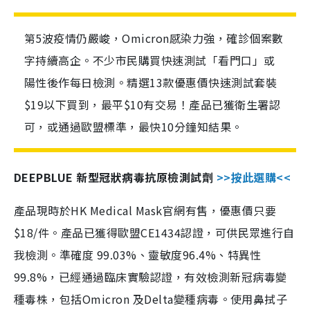
第5波疫情仍嚴峻，Omicron感染力強，確診個案數
字持續高企。不少市民購買快速測試「看門口」或
陽性後作每日檢測。精選13款優惠價快速測試套裝
$19以下買到，最平$10有交易！產品已獲衛生署認
可，或通過歐盟標準，最快10分鐘知結果。
DEEPBLUE 新型冠狀病毒抗原檢測試劑
>>按此選購<<
產品現時於HK Medical Mask官網有售，優惠價只要
$18/件。產品已獲得歐盟CE1434認證，可供民眾進行自
我檢測。準確度 99.03%、靈敏度96.4%、特異性
99.8%，已經通過臨床實驗認證，有效檢測新冠病毒變
種毒株，包括Omicron 及Delta變種病毒。使用鼻拭子