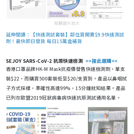
點擊圖片放大
延伸閱讀：【快速測試套裝】鄰住買開賣$9.9快速測試
劑！最快即日發貨 每日15萬盒補貨
SEJOY SARS-CoV-2 抗原快速檢測
>>按此選購<<
香港口罩品牌HK-M Mask抗疫價發售快速檢測劑，單支
裝$22，而購買500套裝低至$20/支買到。產品以鼻咽拭
子方式採樣，準確性高達99%，15分鐘就知結果。產品
已列在歐盟2019冠狀病毒病快速抗原測試通用名單。