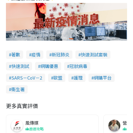
著數
疫情
新冠肺炎
快速測試套裝
快速測試
網購優惠
冠狀病毒
SARS－CoV－2
歐盟
護理
網購平台
衞生署
更多真實評價
風傳媒
營養教
旅遊攻略
生