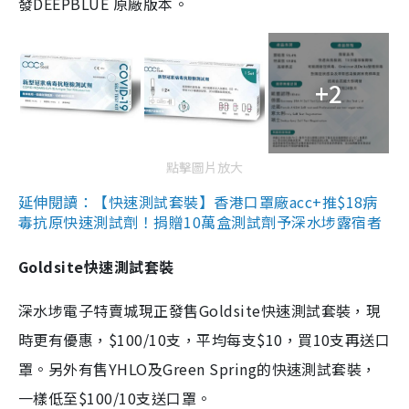
發DEEPBLUE 原廠版本。
+2
點擊圖片放大
延伸閱讀：【快速測試套裝】香港口罩廠acc+推$18病
毒抗原快速測試劑！捐贈10萬盒測試劑予深水埗露宿者
Goldsite快速測試套裝
深水埗電子特賣城現正發售Goldsite快速測試套裝，現
時更有優惠，$100/10支，平均每支$10，買10支再送口
罩。另外有售YHLO及Green Spring的快速測試套裝，
一樣低至$100/10支送口罩。