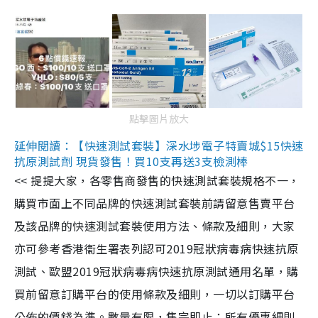
點擊圖片放大
延伸閱讀：【快速測試套裝】深水埗電子特賣城$15快速
抗原測試劑 現貨發售！買10支再送3支檢測棒
<< 提提大家，各零售商發售的快速測試套裝規格不一，
購買市面上不同品牌的快速測試套裝前請留意售賣平台
及該品牌的快速測試套裝使用方法、條款及細則，大家
亦可參考香港衞生署表列認可2019冠狀病毒病快速抗原
測試、歐盟2019冠狀病毒病快速抗原測試通用名單，購
買前留意訂購平台的使用條款及細則，一切以訂購平台
公佈的價錢為準。數量有限，售完即止；所有優惠細則