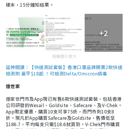
樣本，15分鐘知結果。
+2
點擊圖片放大
延伸閱讀：【快速測試套裝】香港口罩品牌開賣2款快速
檢測劑 最平$18起 ！可檢測Delta/Omicron病毒
億世家
億家世門市及App現已有售6款快速測試套裝，包括香港
公司研發的Wesail、Goldsite、Safecare、及V-Chek。
App限定優惠，購買10支可享75折，而門市則10支8
折。現凡於App購買Safecare及Goldsite，售價低至
$186.7，平均每支只需$18.6就買到。V-Chek門市購買