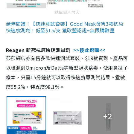
點擊圖片放大
延伸閱讀：【快速測試套裝】Good Mask發售3款抗原
快速檢測劑！低至$15/支 獲歐盟認證+無限購數量
Reagen 新冠抗原快速測試劑
>>按此選購<<
莎莎網店亦有售多款快速測試套裝，$19就買到。產品可
以檢測到Omicron及Delta等新型冠狀病毒，使用鼻拭子
樣本，只需15分鐘就可以取得快速抗原測試結果。靈敏
度95.2%，特異度98.1%。
+2