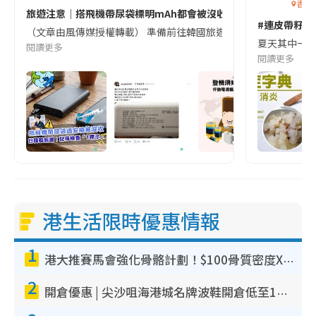
香港
旅遊注意｜搭飛機帶尿袋標明mAh都會被沒收😱出發前切記檢查「1
#連皮帶籽都
（文章由風傳媒授權轉載） 準備前往韓國旅遊的民眾，近期要特別留
夏天其中一種時
閱讀更多
閱讀更多
港生活限時優惠情報
1
港大推賽馬會強化骨骼計劃！$100骨質密度X光檢查 完成免費運動訓練送超市禮券！附參加資格
2
開倉優惠 | 尖沙咀海港城名牌波鞋開倉低至1折！On鞋$899起／Joy&Peace鞋履$98起