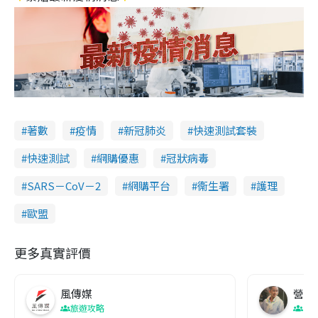
著數
疫情
新冠肺炎
快速測試套裝
快速測試
網購優惠
冠狀病毒
SARS－CoV－2
網購平台
衞生署
護理
歐盟
更多真實評價
風傳媒
營養教
旅遊攻略
生