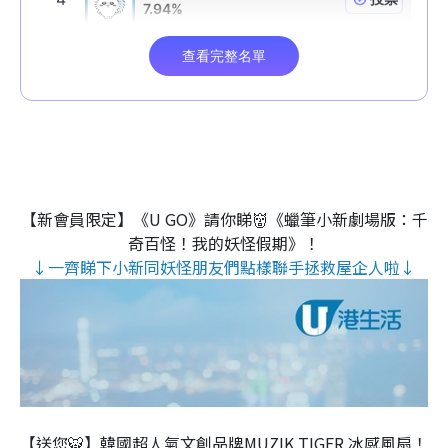
【新會員限定】《U GO》請你睇👹《蠟筆小新劇場版：千
奇百怪！我的妖怪假期》！
↓一齊睇下小新同妖怪朋友們點樣聯手拯救屋企人啦↓
【送您🐯】韓國超人氣文創品牌MUZIK TIGER 冰感風扇！