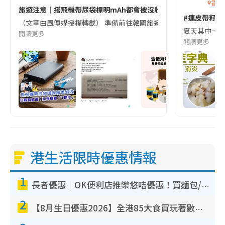
香港
旅遊注意｜搭飛機帶尿袋標明mAh都會被沒收😱出發前切記檢查「1
#連皮帶籽都
（文章由風傳媒授權轉載） 準備前往韓國旅遊的民眾，近期要特別留
夏天其中一種時
閱讀更多
閱讀更多
港生活限時優惠情報
1
長者優惠｜OK便利店推樂悠咭優惠！買麵包/牛奶/保健品拍卡即減
2
【8月生日優惠2026】全港85大食買玩著數攻略 自助餐/火鍋放題同行免費＋誠品/DONKI送現金券