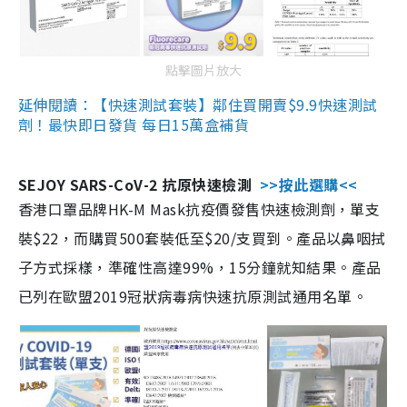
點擊圖片放大
延伸閱讀：【快速測試套裝】鄰住買開賣$9.9快速測試
劑！最快即日發貨 每日15萬盒補貨
SEJOY SARS-CoV-2 抗原快速檢測
>>按此選購<<
香港口罩品牌HK-M Mask抗疫價發售快速檢測劑，單支
裝$22，而購買500套裝低至$20/支買到。產品以鼻咽拭
子方式採樣，準確性高達99%，15分鐘就知結果。產品
已列在歐盟2019冠狀病毒病快速抗原測試通用名單。