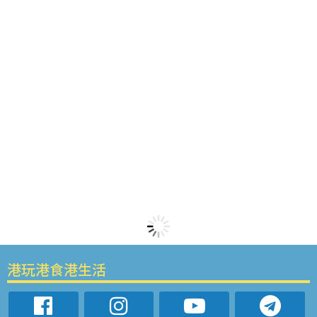
港玩港食港生活