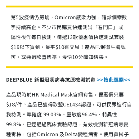
第5波疫情仍嚴峻，Omicron感染力強，確診個案數
字持續高企。不少市民購買快速測試「看門口」或
陽性後作每日檢測。精選13款優惠價快速測試套裝
$19以下買到，最平$10有交易！產品已獲衛生署認
可，或通過歐盟標準，最快10分鐘知結果。
DEEPBLUE 新型冠狀病毒抗原檢測試劑
>>按此選購<<
產品現時於HK Medical Mask官網有售，優惠價只要
$18/件。產品已獲得歐盟CE1434認證，可供民眾進行自
我檢測。準確度 99.03%、靈敏度96.4%、特異性
99.8%，已經通過臨床實驗認證，有效檢測新冠病毒變
種毒株，包括Omicron 及Delta變種病毒。使用鼻拭子