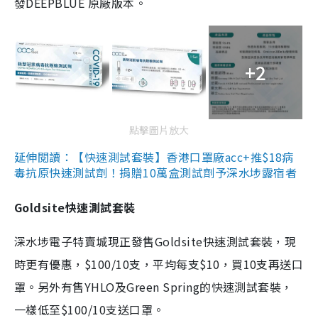
發DEEPBLUE 原廠版本。
+2
點擊圖片放大
延伸閱讀：【快速測試套裝】香港口罩廠acc+推$18病
毒抗原快速測試劑！捐贈10萬盒測試劑予深水埗露宿者
Goldsite快速測試套裝
深水埗電子特賣城現正發售Goldsite快速測試套裝，現
時更有優惠，$100/10支，平均每支$10，買10支再送口
罩。另外有售YHLO及Green Spring的快速測試套裝，
一樣低至$100/10支送口罩。