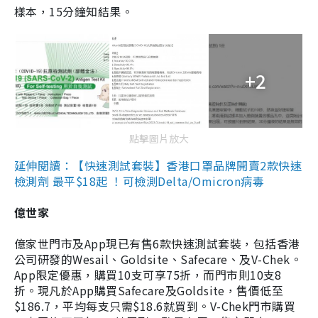
樣本，15分鐘知結果。
+2
點擊圖片放大
延伸閱讀：【快速測試套裝】香港口罩品牌開賣2款快速
檢測劑 最平$18起 ！可檢測Delta/Omicron病毒
億世家
億家世門市及App現已有售6款快速測試套裝，包括香港
公司研發的Wesail、Goldsite、Safecare、及V-Chek。
App限定優惠，購買10支可享75折，而門市則10支8
折。現凡於App購買Safecare及Goldsite，售價低至
$186.7，平均每支只需$18.6就買到。V-Chek門市購買