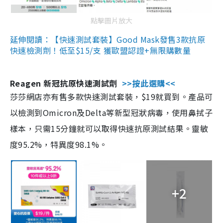
點擊圖片放大
延伸閱讀：【快速測試套裝】Good Mask發售3款抗原
快速檢測劑！低至$15/支 獲歐盟認證+無限購數量
Reagen 新冠抗原快速測試劑
>>按此選購<<
莎莎網店亦有售多款快速測試套裝，$19就買到。產品可
以檢測到Omicron及Delta等新型冠狀病毒，使用鼻拭子
樣本，只需15分鐘就可以取得快速抗原測試結果。靈敏
度95.2%，特異度98.1%。
+2