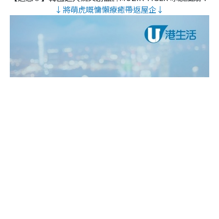
↓將萌虎嘅慵懶療癒帶返屋企↓