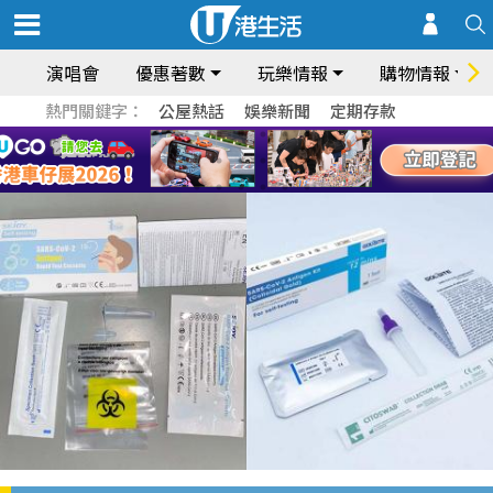
演唱會
優惠著數
玩樂情報
購物情報
熱門關鍵字：
公屋熱話
娛樂新聞
定期存款