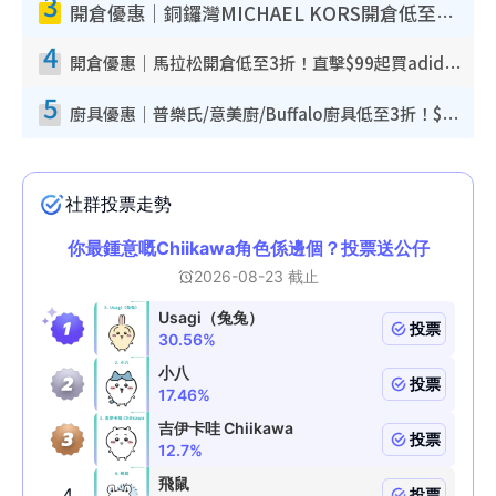
3
開倉優惠｜銅鑼灣MICHAEL KORS開倉低至17折！直擊$500起買手袋/銀包/鞋款 必買經典Jet Set系列
4
開倉優惠｜馬拉松開倉低至3折！直擊$99起買adidas／New Balance／Puma鞋款 STANLEY保溫杯劈價至$119起
5
廚具優惠｜普樂氏/意美廚/Buffalo廚具低至3折！$89起買煎鍋／炒鑊／個人鍋 同場小家電激減至$99起