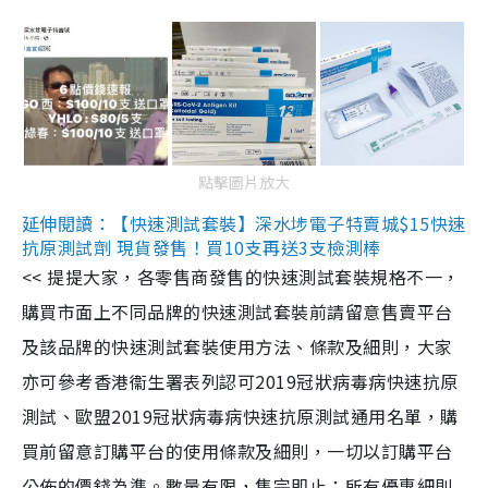
點擊圖片放大
延伸閱讀：【快速測試套裝】深水埗電子特賣城$15快速
抗原測試劑 現貨發售！買10支再送3支檢測棒
<< 提提大家，各零售商發售的快速測試套裝規格不一，
購買市面上不同品牌的快速測試套裝前請留意售賣平台
及該品牌的快速測試套裝使用方法、條款及細則，大家
亦可參考香港衞生署表列認可2019冠狀病毒病快速抗原
測試、歐盟2019冠狀病毒病快速抗原測試通用名單，購
買前留意訂購平台的使用條款及細則，一切以訂購平台
公佈的價錢為準。數量有限，售完即止；所有優惠細則