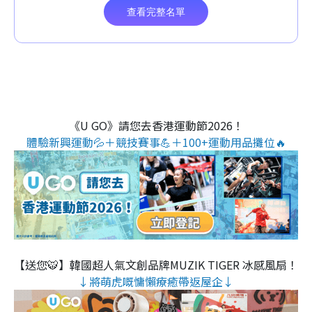
《U GO》請您去香港運動節2026！
體驗新興運動💦＋競技賽事💪＋100+運動用品攤位🔥
【送您🐯】韓國超人氣文創品牌MUZIK TIGER 冰感風扇！
↓將萌虎嘅慵懶療癒帶返屋企↓