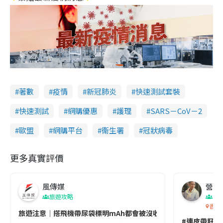
著數
疫情
新冠肺炎
快速測試套裝
快速測試
網購優惠
護理
SARS－CoV－2
歐盟
網購平台
衞生署
冠狀病毒
更多真實評價
風傳媒
營養教
旅遊攻略
生
香港
旅遊注意｜搭飛機帶尿袋標明mAh都會被沒收😱出發前切記檢查「1
#連皮帶籽都