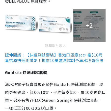
發DEEPBLUE 原廠版本。
+2
點擊圖片放大
延伸閱讀：【快速測試套裝】香港口罩廠acc+推$18病
毒抗原快速測試劑！捐贈10萬盒測試劑予深水埗露宿者
Goldsite快速測試套裝
深水埗電子特賣城現正發售Goldsite快速測試套裝，現
時更有優惠，$100/10支，平均每支$10，買10支再送口
罩。另外有售YHLO及Green Spring的快速測試套裝，
一樣低至$100/10支送口罩。