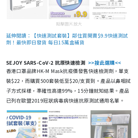
點擊圖片放大
延伸閱讀：【快速測試套裝】鄰住買開賣$9.9快速測試
劑！最快即日發貨 每日15萬盒補貨
SEJOY SARS-CoV-2 抗原快速檢測
>>按此選購<<
香港口罩品牌HK-M Mask抗疫價發售快速檢測劑，單支
裝$22，而購買500套裝低至$20/支買到。產品以鼻咽拭
子方式採樣，準確性高達99%，15分鐘就知結果。產品
已列在歐盟2019冠狀病毒病快速抗原測試通用名單。