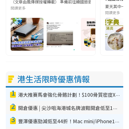
（文章由風傳媒授權轉載） 準備前往韓國旅遊的民眾，近期要特別留
夏天其中一種時
閱讀更多
閱讀更多
港生活限時優惠情報
1
港大推賽馬會強化骨骼計劃！$100骨質密度X光檢查 完成免費運動訓練送超市禮券！附參加資格
2
開倉優惠 | 尖沙咀海港城名牌波鞋開倉低至1折！On鞋$899起／Joy&Peace鞋履$98起
3
豐澤優惠勁減低至44折！Mac mini/iPhone17Pro大減價！廚房家電$220起