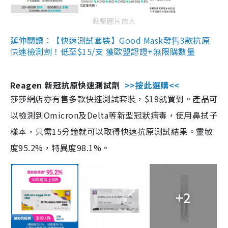
點擊圖片放大
延伸閱讀：【快速測試套裝】Good Mask發售3款抗原
快速檢測劑！低至$15/支 獲歐盟認證+無限購數量
Reagen 新冠抗原快速測試劑
>>按此選購<<
莎莎網店亦有售多款快速測試套裝，$19就買到。產品可
以檢測到Omicron及Delta等新型冠狀病毒，使用鼻拭子
樣本，只需15分鐘就可以取得快速抗原測試結果。靈敏
度95.2%，特異度98.1%。
+2