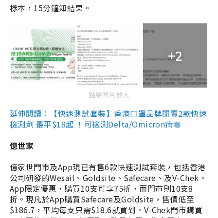
樣本，15分鐘知結果。
+2
點擊圖片放大
延伸閱讀：【快速測試套裝】香港口罩品牌開賣2款快速
檢測劑 最平$18起 ！可檢測Delta/Omicron病毒
億世家
億家世門市及App現已有售6款快速測試套裝，包括香港
公司研發的Wesail、Goldsite、Safecare、及V-Chek。
App限定優惠，購買10支可享75折，而門市則10支8
折。現凡於App購買Safecare及Goldsite，售價低至
$186.7，平均每支只需$18.6就買到。V-Chek門市購買