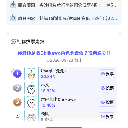
4
開倉優惠｜尖沙咀名牌行李箱開倉低至4折！一連5日 American Tourister/ace./Hallmark $200起！
5
廚具開倉｜特福Tefal廚具/家電開倉低至3折！$220起買平底鍋/炒鑊/湯煲！電飯煲/吸塵機/燙斗$418起