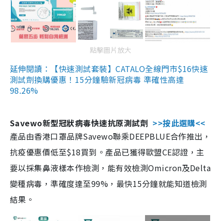
點擊圖片放大
延伸閱讀：【快速測試套裝】CATALO全線門市$16快速
測試劑換購優惠！15分鐘驗新冠病毒 準確性高達
98.26%
Savewo新型冠狀病毒快速抗原測試劑
>>按此選購<<
產品由香港口罩品牌Savewo聯乘DEEPBLUE合作推出，
抗疫優惠價低至$18買到。產品已獲得歐盟CE認證，主
要以採集鼻液樣本作檢測，能有效檢測Omicron及Delta
變種病毒，準確度達至99%，最快15分鐘就能知道檢測
結果。