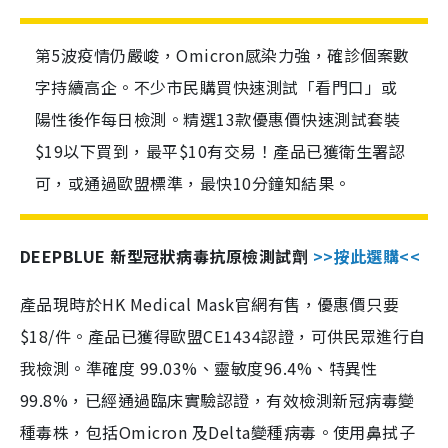
第5波疫情仍嚴峻，Omicron感染力強，確診個案數
字持續高企。不少市民購買快速測試「看門口」或
陽性後作每日檢測。精選13款優惠價快速測試套裝
$19以下買到，最平$10有交易！產品已獲衛生署認
可，或通過歐盟標準，最快10分鐘知結果。
DEEPBLUE 新型冠狀病毒抗原檢測試劑
>>按此選購<<
產品現時於HK Medical Mask官網有售，優惠價只要
$18/件。產品已獲得歐盟CE1434認證，可供民眾進行自
我檢測。準確度 99.03%、靈敏度96.4%、特異性
99.8%，已經通過臨床實驗認證，有效檢測新冠病毒變
種毒株，包括Omicron 及Delta變種病毒。使用鼻拭子