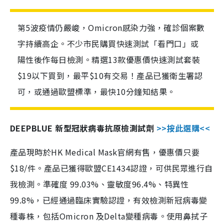
第5波疫情仍嚴峻，Omicron感染力強，確診個案數
字持續高企。不少市民購買快速測試「看門口」或
陽性後作每日檢測。精選13款優惠價快速測試套裝
$19以下買到，最平$10有交易！產品已獲衛生署認
可，或通過歐盟標準，最快10分鐘知結果。
DEEPBLUE 新型冠狀病毒抗原檢測試劑
>>按此選購<<
產品現時於HK Medical Mask官網有售，優惠價只要
$18/件。產品已獲得歐盟CE1434認證，可供民眾進行自
我檢測。準確度 99.03%、靈敏度96.4%、特異性
99.8%，已經通過臨床實驗認證，有效檢測新冠病毒變
種毒株，包括Omicron 及Delta變種病毒。使用鼻拭子