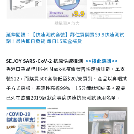
點擊圖片放大
延伸閱讀：【快速測試套裝】鄰住買開賣$9.9快速測試
劑！最快即日發貨 每日15萬盒補貨
SEJOY SARS-CoV-2 抗原快速檢測
>>按此選購<<
香港口罩品牌HK-M Mask抗疫價發售快速檢測劑，單支
裝$22，而購買500套裝低至$20/支買到。產品以鼻咽拭
子方式採樣，準確性高達99%，15分鐘就知結果。產品
已列在歐盟2019冠狀病毒病快速抗原測試通用名單。