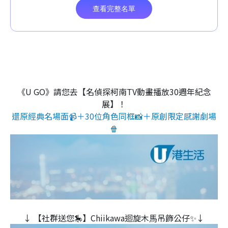
《U GO》請您去【名偵探柯南TV動畫播放30週年紀念
展】！
還原經典名場面📹＋30位角色同框📸＋原創限定感謝劇場
🍿
↓ 【社群送您🎠】Chiikawa迴旋木⾺吊飾公仔✨↓