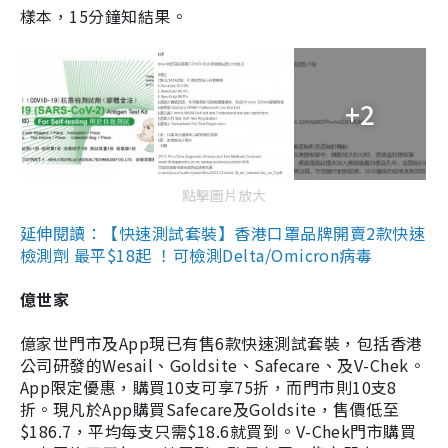
樣本，15分鐘知結果。
+2
點擊圖片放大
延伸閱讀：【快速測試套裝】香港口罩品牌開賣2款快速
檢測劑 最平$18起 ！可檢測Delta/Omicron病毒
億世家
億家世門市及App現已有售6款快速測試套裝，包括香港
公司研發的Wesail、Goldsite、Safecare、及V-Chek。
App限定優惠，購買10支可享75折，而門市則10支8
折。現凡於App購買Safecare及Goldsite，售價低至
$186.7，平均每支只需$18.6就買到。V-Chek門市購買