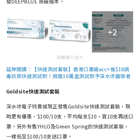
發DEEPBLUE 原廠版本。
+2
點擊圖片放大
延伸閱讀：【快速測試套裝】香港口罩廠acc+推$18病
毒抗原快速測試劑！捐贈10萬盒測試劑予深水埗露宿者
Goldsite快速測試套裝
深水埗電子特賣城現正發售Goldsite快速測試套裝，現
時更有優惠，$100/10支，平均每支$10，買10支再送口
罩。另外有售YHLO及Green Spring的快速測試套裝，
一樣低至$100/10支送口罩。