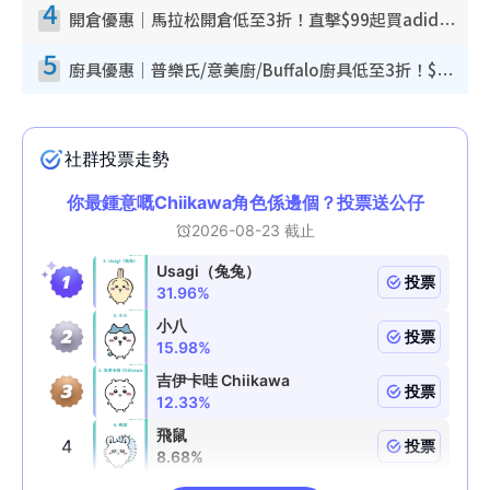
4
開倉優惠｜馬拉松開倉低至3折！直擊$99起買adidas／New Balance／Puma鞋款 STANLEY保溫杯劈價至$119起
5
廚具優惠｜普樂氏/意美廚/Buffalo廚具低至3折！$89起買煎鍋／炒鑊／個人鍋 同場小家電激減至$99起