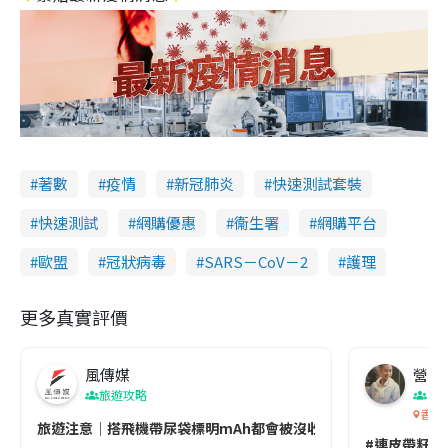
著數
疫情
新冠肺炎
快速測試套裝
快速測試
網購優惠
衞生署
網購平台
歐盟
冠狀病毒
SARS－CoV－2
護理
更多真實評價
風傳媒
營養教
旅遊攻略
生
香港
旅遊注意｜搭飛機帶尿袋標明mAh都會被沒收😱出發前切記檢查「1
#連皮帶籽都