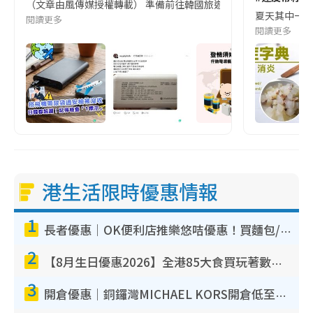
（文章由風傳媒授權轉載） 準備前往韓國旅遊的民眾，近期要特別留
夏天其中一種時
閱讀更多
閱讀更多
港生活限時優惠情報
1
長者優惠｜OK便利店推樂悠咭優惠！買麵包/牛奶/保健品拍卡即減
2
【8月生日優惠2026】全港85大食買玩著數攻略 自助餐/火鍋放題同行免費＋誠品/DONKI送現金券
3
開倉優惠｜銅鑼灣MICHAEL KORS開倉低至17折！直擊$500起買手袋/銀包/鞋款 必買經典Jet Set系列