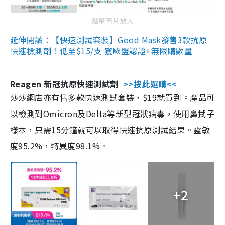
點擊圖片放大
延伸閱讀：【快速測試套裝】Good Mask發售3款抗原
快速檢測劑！低至$15/支 獲歐盟認證+無限購數量
Reagen 新冠抗原快速測試劑
>>按此選購<<
莎莎網店亦有售多款快速測試套裝，$19就買到。產品可
以檢測到Omicron及Delta等新型冠狀病毒，使用鼻拭子
樣本，只需15分鐘就可以取得快速抗原測試結果。靈敏
度95.2%，特異度98.1%。
+2