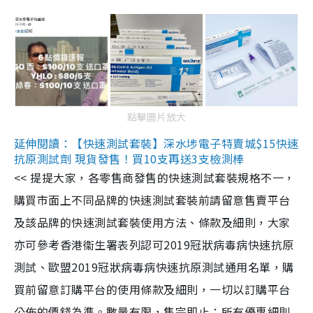
點擊圖片放大
延伸閱讀：【快速測試套裝】深水埗電子特賣城$15快速
抗原測試劑 現貨發售！買10支再送3支檢測棒
<< 提提大家，各零售商發售的快速測試套裝規格不一，
購買市面上不同品牌的快速測試套裝前請留意售賣平台
及該品牌的快速測試套裝使用方法、條款及細則，大家
亦可參考香港衞生署表列認可2019冠狀病毒病快速抗原
測試、歐盟2019冠狀病毒病快速抗原測試通用名單，購
買前留意訂購平台的使用條款及細則，一切以訂購平台
公佈的價錢為準。數量有限，售完即止；所有優惠細則