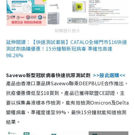
點擊圖片放大
延伸閱讀：【快速測試套裝】CATALO全線門市$16快速
測試劑換購優惠！15分鐘驗新冠病毒 準確性高達
98.26%
Savewo新型冠狀病毒快速抗原測試劑
>>按此選購<<
產品由香港口罩品牌Savewo聯乘DEEPBLUE合作推出，
抗疫優惠價低至$18買到。產品已獲得歐盟CE認證，主
要以採集鼻液樣本作檢測，能有效檢測Omicron及Delta
變種病毒，準確度達至99%，最快15分鐘就能知道檢測
結果。