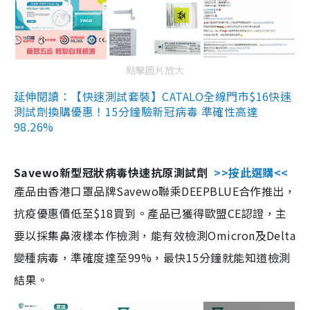
點擊圖片放大
延伸閱讀：【快速測試套裝】CATALO全線門市$16快速
測試劑換購優惠！15分鐘驗新冠病毒 準確性高達
98.26%
Savewo新型冠狀病毒快速抗原測試劑
>>按此選購<<
產品由香港口罩品牌Savewo聯乘DEEPBLUE合作推出，
抗疫優惠價低至$18買到。產品已獲得歐盟CE認證，主
要以採集鼻液樣本作檢測，能有效檢測Omicron及Delta
變種病毒，準確度達至99%，最快15分鐘就能知道檢測
結果。