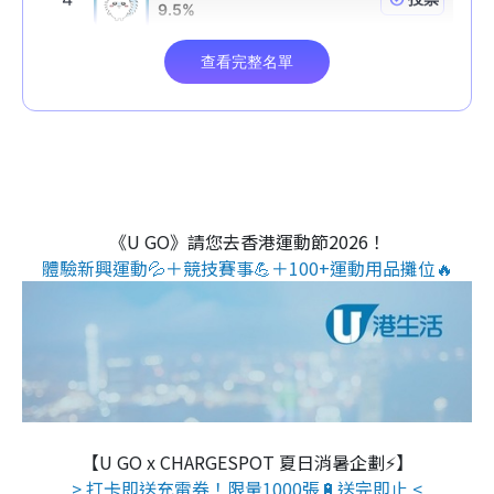
《U GO》請您去香港運動節2026！
體驗新興運動💦＋競技賽事💪＋100+運動用品攤位🔥
【U GO x CHARGESPOT 夏日消暑企劃⚡】
> 打卡即送充電券！限量1000張🔋送完即止 <