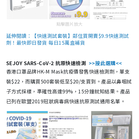
點擊圖片放大
延伸閱讀：【快速測試套裝】鄰住買開賣$9.9快速測試
劑！最快即日發貨 每日15萬盒補貨
SEJOY SARS-CoV-2 抗原快速檢測
>>按此選購<<
香港口罩品牌HK-M Mask抗疫價發售快速檢測劑，單支
裝$22，而購買500套裝低至$20/支買到。產品以鼻咽拭
子方式採樣，準確性高達99%，15分鐘就知結果。產品
已列在歐盟2019冠狀病毒病快速抗原測試通用名單。