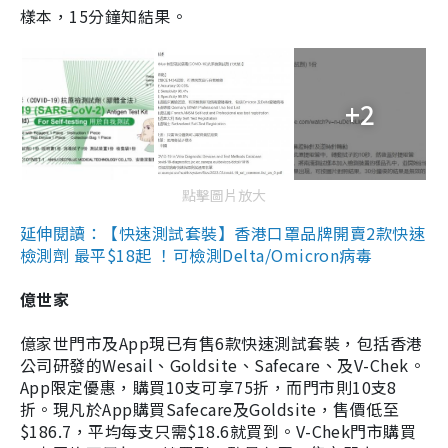
樣本，15分鐘知結果。
+2
點擊圖片放大
延伸閱讀：【快速測試套裝】香港口罩品牌開賣2款快速
檢測劑 最平$18起 ！可檢測Delta/Omicron病毒
億世家
億家世門市及App現已有售6款快速測試套裝，包括香港
公司研發的Wesail、Goldsite、Safecare、及V-Chek。
App限定優惠，購買10支可享75折，而門市則10支8
折。現凡於App購買Safecare及Goldsite，售價低至
$186.7，平均每支只需$18.6就買到。V-Chek門市購買