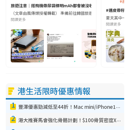
香港
旅遊注意｜搭飛機帶尿袋標明mAh都會被沒收😱出發前切記檢查「1
#連皮帶籽都
（文章由風傳媒授權轉載） 準備前往韓國旅遊的民眾，近期要特別留
夏天其中一種時
閱讀更多
閱讀更多
港生活限時優惠情報
1
豐澤優惠勁減低至44折！Mac mini/iPhone17Pro大減價！廚房家電$220起
2
港大推賽馬會強化骨骼計劃！$100骨質密度X光檢查 完成免費運動訓練送超市禮券！附參加資格