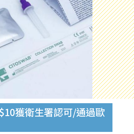
$10獲衛生署認可/通過歐