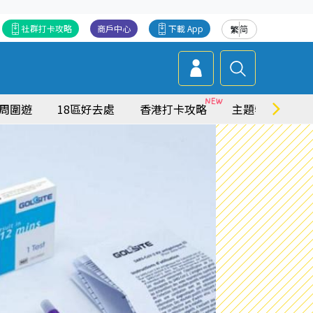
社群打卡攻略
商戶中心
下載 App
繁
简
周圍遊
18區好去處
香港打卡攻略
主題特集