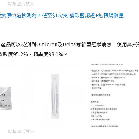
點擊圖片放大
3款抗原快速檢測劑！低至$15/支 獲歐盟認證+無限購數量
品可以檢測到Omicron及Delta等新型冠狀病毒，使用鼻拭
度95.2%，特異度98.1%。
點擊圖片放大