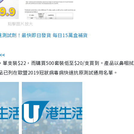
點擊圖片放大
速測試劑！最快即日發貨 每日15萬盒補貨
<<
，單支裝$22，而購買500套裝低至$20/支買到。產品以鼻咽
品已列在歐盟2019冠狀病毒病快速抗原測試通用名單。