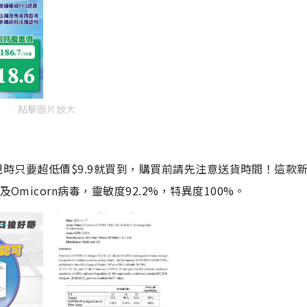
點擊圖片放大
劑，現時只要超低價$9.9就買到，購買前請先注意送貨時間！這款
Omicorn病毒，靈敏度92.2%，特異度100%。