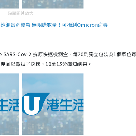
點擊圖片放大
測試劑優惠 無限購數量！可檢測Omicron病毒
are SARS-Cov-2 抗原快速檢測盒，每20劑獨立包裝為1個單位
5。產品以鼻拭子採樣，10至15分鐘知結果。