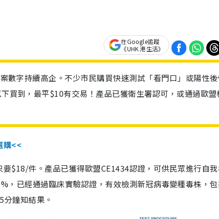
在Google追蹤
《UHK 港生活》
診個案數字持續高企。不少市民購買快速測試「看門口」或陽性後
以下買到，最平$10有交易！產品已獲衛生署認可，或通過歐盟
選購<<
惠價只要$18/件。產品已獲得歐盟CE1434認證，可供民眾進行自
性99.8%，已經通過臨床實驗認證，有效檢測新冠病毒變種毒株，
，15分鐘知結果。