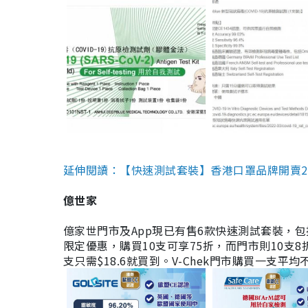
延伸閱讀：【快速測試套裝】香港口罩品牌開賣2款快速
億世家
億家世門市及App現已有售6款快速測試套裝，包括香港公司
限定優惠，購買10支可享75折，而門市則10支8折。現
支只需$18.6就買到。V-Chek門市購買一支平