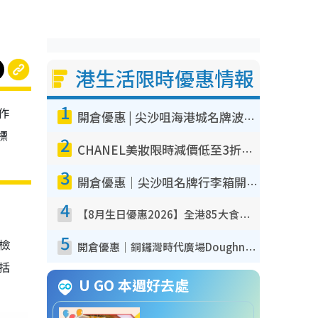
港生活限時優惠情報
1
作
開倉優惠 | 尖沙咀海港城名牌波鞋開倉低至1折！On鞋$899起／Joy&Peace鞋履$98起
標
2
CHANEL美妝限時減價低至3折！人氣粉底/唇膏/精華液低至$275！COCO香水都有平
3
開倉優惠｜尖沙咀名牌行李箱開倉低至4折！一連5日 American Tourister/ace./Hallmark $200起！
4
【8月生日優惠2026】全港85大食買玩著數攻略 自助餐/火鍋放題同行免費＋誠品/DONKI送現金券
5
我檢
開倉優惠｜銅鑼灣時代廣場Doughnut/Campo Marzio開倉低至1折！背囊、書包、手袋劈價$200起
包括
U GO 本週好去處