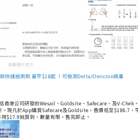
點擊圖片放大
檢測劑 最平$18起 ！可檢測Delta/Omicron病毒
研發的Wesail、Goldsite、Safecare、及V-Chek。
凡於App購買Safecare及Goldsite，售價低至$186.7
均不用$17.9就買到，數量有限，售完即止。