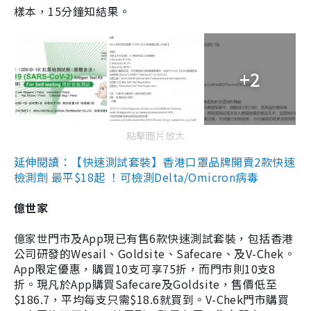
樣本，15分鐘知結果。
+2
點擊圖片放大
延伸閱讀：【快速測試套裝】香港口罩品牌開賣2款快速
檢測劑 最平$18起 ！可檢測Delta/Omicron病毒
億世家
億家世門市及App現已有售6款快速測試套裝，包括香港
公司研發的Wesail、Goldsite、Safecare、及V-Chek。
App限定優惠，購買10支可享75折，而門市則10支8
折。現凡於App購買Safecare及Goldsite，售價低至
$186.7，平均每支只需$18.6就買到。V-Chek門市購買