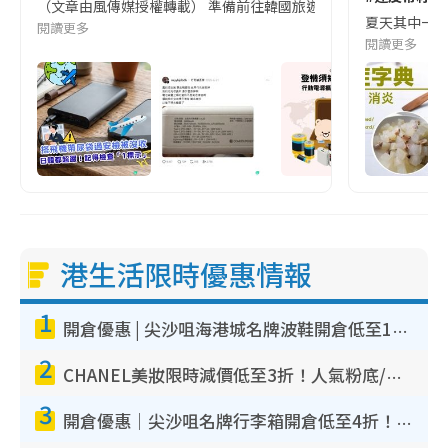
（文章由風傳媒授權轉載） 準備前往韓國旅遊的民眾，近期要特別留
夏天其中一種時
閱讀更多
閱讀更多
港生活限時優惠情報
1
開倉優惠 | 尖沙咀海港城名牌波鞋開倉低至1折！On鞋$899起／Joy&Peace鞋履$98起
2
CHANEL美妝限時減價低至3折！人氣粉底/唇膏/精華液低至$275！COCO香水都有平
3
開倉優惠｜尖沙咀名牌行李箱開倉低至4折！一連5日 American Tourister/ace./Hallmark $200起！