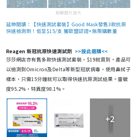
點擊圖片放大
延伸閱讀：【快速測試套裝】Good Mask發售3款抗原
快速檢測劑！低至$15/支 獲歐盟認證+無限購數量
Reagen 新冠抗原快速測試劑
>>按此選購<<
莎莎網店亦有售多款快速測試套裝，$19就買到。產品可
以檢測到Omicron及Delta等新型冠狀病毒，使用鼻拭子
樣本，只需15分鐘就可以取得快速抗原測試結果。靈敏
度95.2%，特異度98.1%。
+2