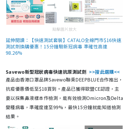
點擊圖片放大
延伸閱讀：【快速測試套裝】CATALO全線門市$16快速
測試劑換購優惠！15分鐘驗新冠病毒 準確性高達
98.26%
Savewo新型冠狀病毒快速抗原測試劑
>>按此選購<<
產品由香港口罩品牌Savewo聯乘DEEPBLUE合作推出，
抗疫優惠價低至$18買到。產品已獲得歐盟CE認證，主
要以採集鼻液樣本作檢測，能有效檢測Omicron及Delta
變種病毒，準確度達至99%，最快15分鐘就能知道檢測
結果。