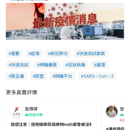
著數
疫情
新冠肺炎
快速測試套裝
快速測試
網購優惠
冠狀病毒
護理
衞生署
歐盟
網購平台
SARS－CoV－2
更多真實評價
風傳媒
營養教
旅遊攻略
生
香港
旅遊注意｜搭飛機帶尿袋標明mAh都會被沒收😱出發前切記檢查「1
#連皮帶籽都