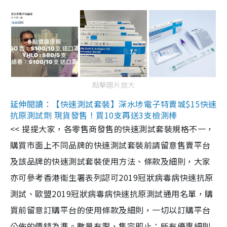
點擊圖片放大
延伸閱讀：【快速測試套裝】深水埗電子特賣城$15快速
抗原測試劑 現貨發售！買10支再送3支檢測棒
<< 提提大家，各零售商發售的快速測試套裝規格不一，
購買市面上不同品牌的快速測試套裝前請留意售賣平台
及該品牌的快速測試套裝使用方法、條款及細則，大家
亦可參考香港衞生署表列認可2019冠狀病毒病快速抗原
測試、歐盟2019冠狀病毒病快速抗原測試通用名單，購
買前留意訂購平台的使用條款及細則，一切以訂購平台
公佈的價錢為準。數量有限，售完即止；所有優惠細則