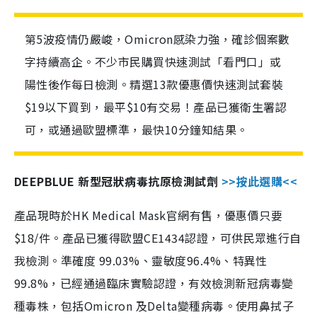
第5波疫情仍嚴峻，Omicron感染力強，確診個案數
字持續高企。不少市民購買快速測試「看門口」或
陽性後作每日檢測。精選13款優惠價快速測試套裝
$19以下買到，最平$10有交易！產品已獲衛生署認
可，或通過歐盟標準，最快10分鐘知結果。
DEEPBLUE 新型冠狀病毒抗原檢測試劑
>>按此選購<<
產品現時於HK Medical Mask官網有售，優惠價只要
$18/件。產品已獲得歐盟CE1434認證，可供民眾進行自
我檢測。準確度 99.03%、靈敏度96.4%、特異性
99.8%，已經通過臨床實驗認證，有效檢測新冠病毒變
種毒株，包括Omicron 及Delta變種病毒。使用鼻拭子