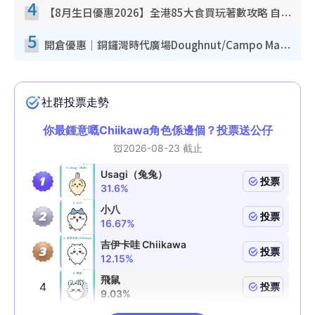
4
【8月生日優惠2026】全港85大食買玩著數攻略 自助餐/火鍋放題同行免費＋誠品/DONKI送現金券
5
開倉優惠｜銅鑼灣時代廣場Doughnut/Campo Marzio開倉低至1折！背囊、書包、手袋劈價$200起