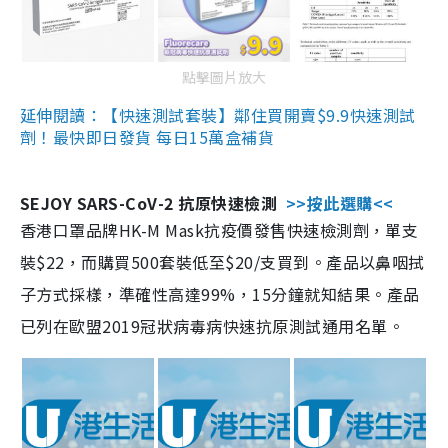
點擊圖片放大
延伸閱讀：【快速測試套裝】鄰住買開賣$9.9快速測試
劑！最快即日發貨 每日15萬盒補貨
SEJOY SARS-CoV-2 抗原快速檢測
>>按此選購<<
香港口罩品牌HK-M Mask抗疫價發售快速檢測劑，單支
裝$22，而購買500套裝低至$20/支買到。產品以鼻咽拭
子方式採樣，準確性高達99%，15分鐘就知結果。產品
已列在歐盟2019冠狀病毒病快速抗原測試通用名單。