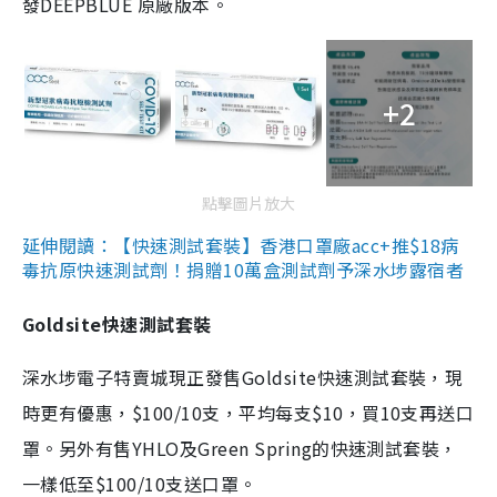
發DEEPBLUE 原廠版本。
+2
點擊圖片放大
延伸閱讀：【快速測試套裝】香港口罩廠acc+推$18病
毒抗原快速測試劑！捐贈10萬盒測試劑予深水埗露宿者
Goldsite快速測試套裝
深水埗電子特賣城現正發售Goldsite快速測試套裝，現
時更有優惠，$100/10支，平均每支$10，買10支再送口
罩。另外有售YHLO及Green Spring的快速測試套裝，
一樣低至$100/10支送口罩。