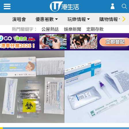
演唱會
優惠著數
玩樂情報
購物情報
熱門關鍵字：
公屋熱話
娛樂新聞
定期存款