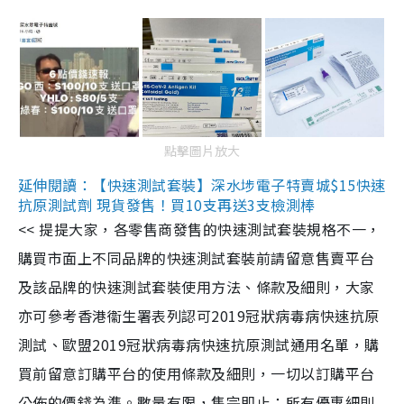
點擊圖片放大
延伸閱讀：【快速測試套裝】深水埗電子特賣城$15快速
抗原測試劑 現貨發售！買10支再送3支檢測棒
<< 提提大家，各零售商發售的快速測試套裝規格不一，
購買市面上不同品牌的快速測試套裝前請留意售賣平台
及該品牌的快速測試套裝使用方法、條款及細則，大家
亦可參考香港衞生署表列認可2019冠狀病毒病快速抗原
測試、歐盟2019冠狀病毒病快速抗原測試通用名單，購
買前留意訂購平台的使用條款及細則，一切以訂購平台
公佈的價錢為準。數量有限，售完即止；所有優惠細則