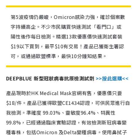
第5波疫情仍嚴峻，Omicron感染力強，確診個案數
字持續高企。不少市民購買快速測試「看門口」或
陽性後作每日檢測。精選13款優惠價快速測試套裝
$19以下買到，最平$10有交易！產品已獲衛生署認
可，或通過歐盟標準，最快10分鐘知結果。
DEEPBLUE 新型冠狀病毒抗原檢測試劑
>>按此選購<<
產品現時於HK Medical Mask官網有售，優惠價只要
$18/件。產品已獲得歐盟CE1434認證，可供民眾進行自
我檢測。準確度 99.03%、靈敏度96.4%、特異性
99.8%，已經通過臨床實驗認證，有效檢測新冠病毒變
種毒株，包括Omicron 及Delta變種病毒。使用鼻拭子