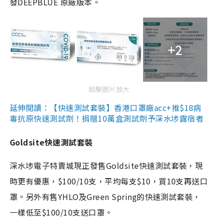
發DEEPBLUE 原廠版本。
+2
點擊圖片放大
延伸閱讀：【快速測試套裝】香港口罩廠acc+推$18病
毒抗原快速測試劑！捐贈10萬盒測試劑予深水埗露宿者
Goldsite快速測試套裝
深水埗電子特賣城現正發售Goldsite快速測試套裝，現
時更有優惠，$100/10支，平均每支$10，買10支再送口
罩。另外有售YHLO及Green Spring的快速測試套裝，
一樣低至$100/10支送口罩。