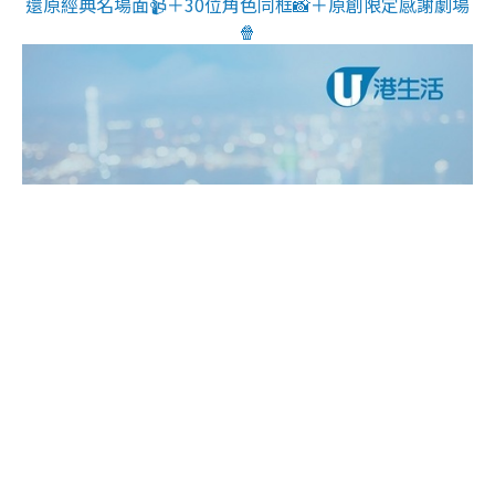
還原經典名場面📹＋30位角色同框📸＋原創限定感謝劇場
🍿