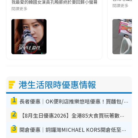
我最愛的韓國女演員孔曉振終於要回歸小螢幕啦!這次的劇本改編自同名
閱讀更多
閱讀更多
港生活限時優惠情報
1
長者優惠｜OK便利店推樂悠咭優惠！買麵包/牛奶/保健品拍卡即減
2
【8月生日優惠2026】全港85大食買玩著數攻略 自助餐/火鍋放題同行免費＋誠品/DONKI送現金券
3
開倉優惠｜銅鑼灣MICHAEL KORS開倉低至17折！直擊$500起買手袋/銀包/鞋款 必買經典Jet Set系列