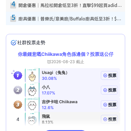
4
開倉優惠｜馬拉松開倉低至3折！直擊$99起買adidas／New Balance／Puma鞋款 STANLEY保溫杯劈價至$119起
5
廚具優惠｜普樂氏/意美廚/Buffalo廚具低至3折！$89起買煎鍋／炒鑊／個人鍋 同場小家電激減至$99起