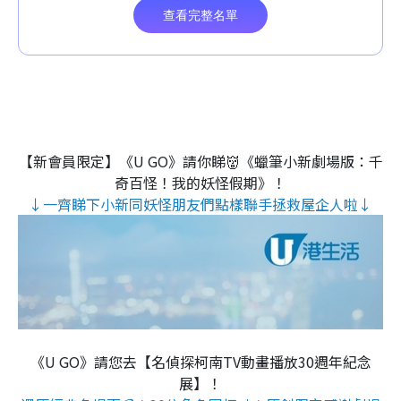
【新會員限定】《U GO》請你睇👹《蠟筆小新劇場版：千
奇百怪！我的妖怪假期》！
↓一齊睇下小新同妖怪朋友們點樣聯手拯救屋企人啦↓
《U GO》請您去【名偵探柯南TV動畫播放30週年紀念
展】！