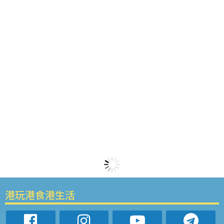
港玩港食港生活