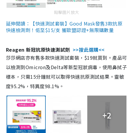
點擊圖片放大
延伸閱讀：【快速測試套裝】Good Mask發售3款抗原
快速檢測劑！低至$15/支 獲歐盟認證+無限購數量
Reagen 新冠抗原快速測試劑
>>按此選購<<
莎莎網店亦有售多款快速測試套裝，$19就買到。產品可
以檢測到Omicron及Delta等新型冠狀病毒，使用鼻拭子
樣本，只需15分鐘就可以取得快速抗原測試結果。靈敏
度95.2%，特異度98.1%。
+2