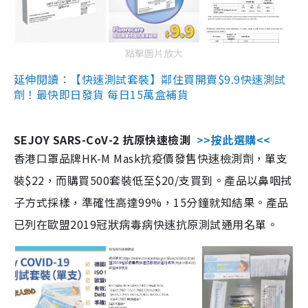
點擊圖片放大
延伸閱讀：【快速測試套裝】鄰住買開賣$9.9快速測試
劑！最快即日發貨 每日15萬盒補貨
SEJOY SARS-CoV-2 抗原快速檢測
>>按此選購<<
香港口罩品牌HK-M Mask抗疫價發售快速檢測劑，單支
裝$22，而購買500套裝低至$20/支買到。產品以鼻咽拭
子方式採樣，準確性高達99%，15分鐘就知結果。產品
已列在歐盟2019冠狀病毒病快速抗原測試通用名單。