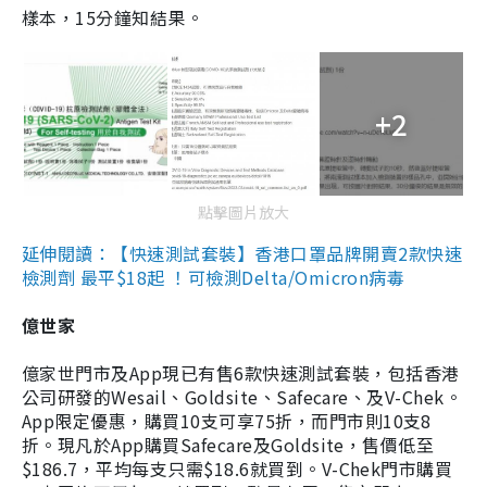
樣本，15分鐘知結果。
+2
點擊圖片放大
延伸閱讀：【快速測試套裝】香港口罩品牌開賣2款快速
檢測劑 最平$18起 ！可檢測Delta/Omicron病毒
億世家
億家世門市及App現已有售6款快速測試套裝，包括香港
公司研發的Wesail、Goldsite、Safecare、及V-Chek。
App限定優惠，購買10支可享75折，而門市則10支8
折。現凡於App購買Safecare及Goldsite，售價低至
$186.7，平均每支只需$18.6就買到。V-Chek門市購買