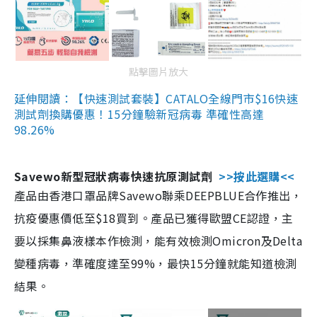
點擊圖片放大
延伸閱讀：【快速測試套裝】CATALO全線門市$16快速
測試劑換購優惠！15分鐘驗新冠病毒 準確性高達
98.26%
Savewo新型冠狀病毒快速抗原測試劑
>>按此選購<<
產品由香港口罩品牌Savewo聯乘DEEPBLUE合作推出，
抗疫優惠價低至$18買到。產品已獲得歐盟CE認證，主
要以採集鼻液樣本作檢測，能有效檢測Omicron及Delta
變種病毒，準確度達至99%，最快15分鐘就能知道檢測
結果。