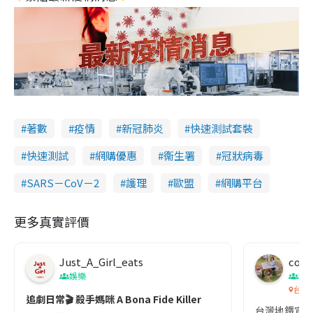
著數
疫情
新冠肺炎
快速測試套裝
快速測試
網購優惠
衞生署
冠狀病毒
SARS－CoV－2
護理
歐盟
網購平台
更多真實評價
Just_A_Girl_eats
co c
娛樂
吹
台灣
追劇日常🎬 殺手媽咪 A Bona Fide Killer
台灣地鐵宣