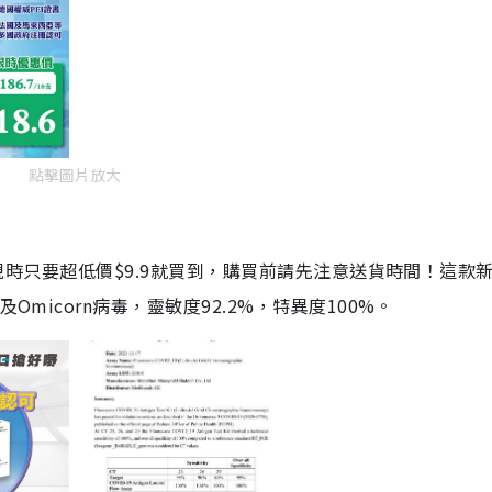
點擊圖片放大
劑，現時只要超低價$9.9就買到，購買前請先注意送貨時間！這款
Omicorn病毒，靈敏度92.2%，特異度100%。