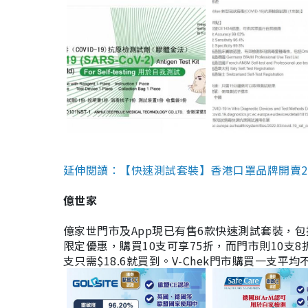
延伸閱讀：【快速測試套裝】香港口罩品牌開賣2款快速
億世家
億家世門市及App現已有售6款快速測試套裝，包括香港公司
限定優惠，購買10支可享75折，而門市則10支8折。現
支只需$18.6就買到。V-Chek門市購買一支平