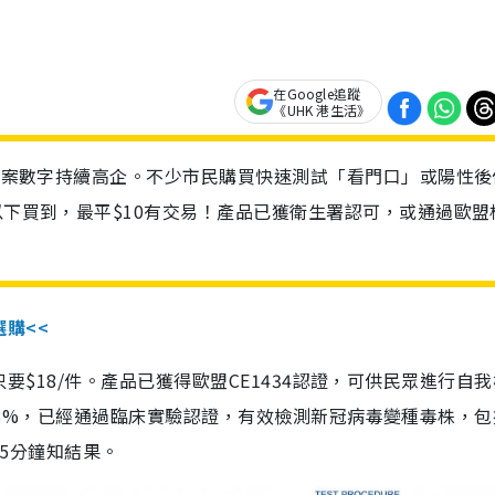
在Google追蹤
《UHK 港生活》
診個案數字持續高企。不少市民購買快速測試「看門口」或陽性後
以下買到，最平$10有交易！產品已獲衛生署認可，或通過歐盟
選購<<
惠價只要$18/件。產品已獲得歐盟CE1434認證，可供民眾進行自
性99.8%，已經通過臨床實驗認證，有效檢測新冠病毒變種毒株，
，15分鐘知結果。