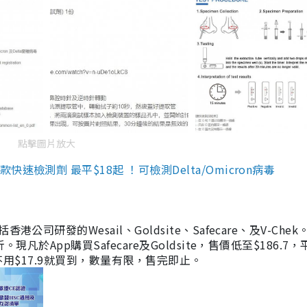
點擊圖片放大
檢測劑 最平$18起 ！可檢測Delta/Omicron病毒
研發的Wesail、Goldsite、Safecare、及V-Chek。
凡於App購買Safecare及Goldsite，售價低至$186.7
均不用$17.9就買到，數量有限，售完即止。