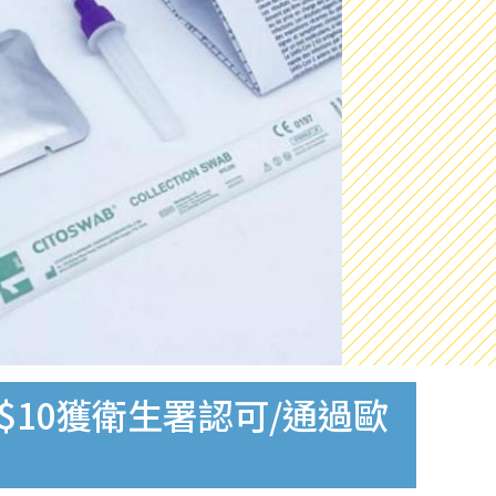
$10獲衛生署認可/通過歐