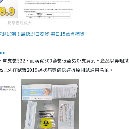
點擊圖片放大
速測試劑！最快即日發貨 每日15萬盒補貨
<<
，單支裝$22，而購買500套裝低至$20/支買到。產品以鼻咽
品已列在歐盟2019冠狀病毒病快速抗原測試通用名單。