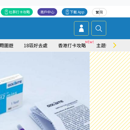
社群打卡攻略
商戶中心
下載 App
繁
简
周圍遊
18區好去處
香港打卡攻略
主題特集