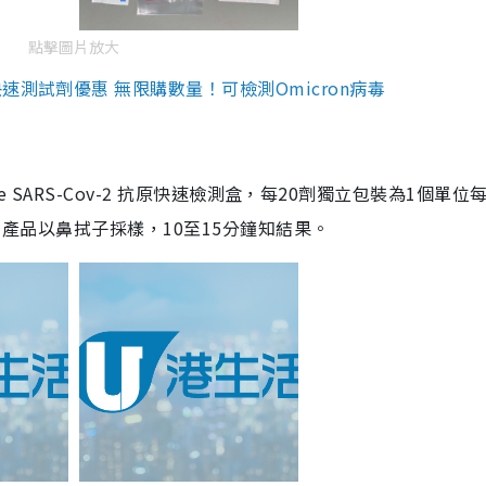
點擊圖片放大
測試劑優惠 無限購數量！可檢測Omicron病毒
are SARS-Cov-2 抗原快速檢測盒，每20劑獨立包裝為1個單位
5。產品以鼻拭子採樣，10至15分鐘知結果。