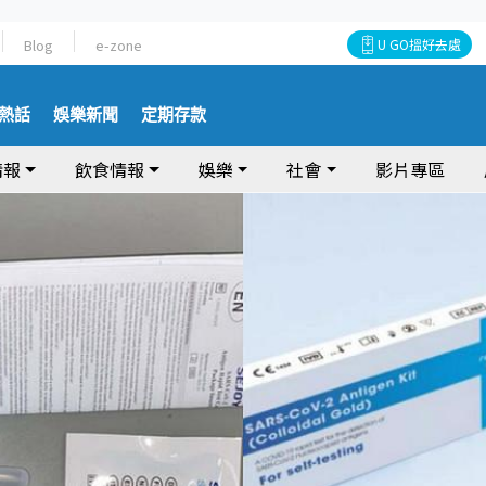
Blog
e-zone
U GO搵好去處
熱話
娛樂新聞
定期存款
情報
飲食情報
娛樂
社會
影片專區