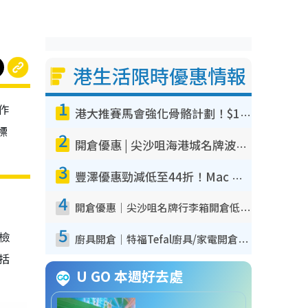
港生活限時優惠情報
1
作
港大推賽馬會強化骨骼計劃！$100骨質密度X光檢查 完成免費運動訓練送超市禮券！附參加資格
標
2
開倉優惠 | 尖沙咀海港城名牌波鞋開倉低至1折！On鞋$899起／Joy&Peace鞋履$98起
3
豐澤優惠勁減低至44折！Mac mini/iPhone17Pro大減價！廚房家電$220起
4
開倉優惠｜尖沙咀名牌行李箱開倉低至4折！一連5日 American Tourister/ace./Hallmark $200起！
5
我檢
廚具開倉｜特福Tefal廚具/家電開倉低至3折！$220起買平底鍋/炒鑊/湯煲！電飯煲/吸塵機/燙斗$418起
包括
U GO 本週好去處