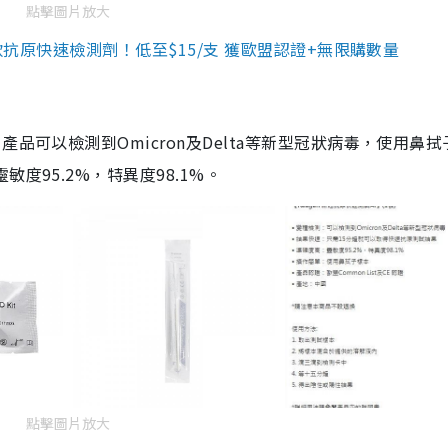
點擊圖片放大
3款抗原快速檢測劑！低至$15/支 獲歐盟認證+無限購數量
品可以檢測到Omicron及Delta等新型冠狀病毒，使用鼻拭
度95.2%，特異度98.1%。
點擊圖片放大