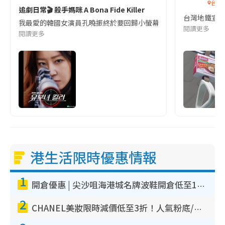
台灣
追劇日常🎬 殺手媽咪 A Bona Fide Killer
台灣地鐵宣
我最愛的韓國女演員孔曉振終於要回歸小螢幕啦!這次的劇本改編自同名
閱讀更多
閱讀更多
港生活限時優惠情報
1
開倉優惠 | 尖沙咀海港城名牌波鞋開倉低至1折！On鞋$899起／Joy&Peace鞋履$98起
2
CHANEL美妝限時減價低至3折！人氣粉底/唇膏/精華液低至$275！COCO香水都有平