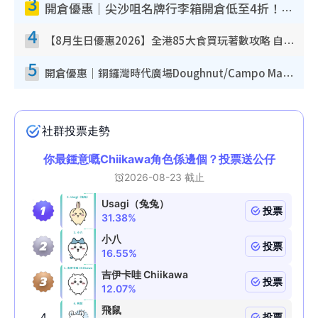
3
開倉優惠｜尖沙咀名牌行李箱開倉低至4折！一連5日 American Tourister/ace./Hallmark $200起！
4
【8月生日優惠2026】全港85大食買玩著數攻略 自助餐/火鍋放題同行免費＋誠品/DONKI送現金券
5
開倉優惠｜銅鑼灣時代廣場Doughnut/Campo Marzio開倉低至1折！背囊、書包、手袋劈價$200起