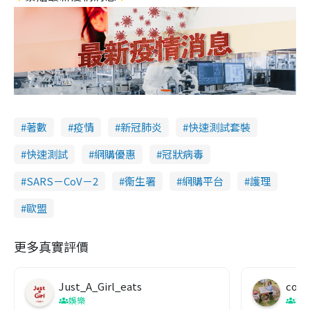
著數
疫情
新冠肺炎
快速測試套裝
快速測試
網購優惠
冠狀病毒
SARS－CoV－2
衞生署
網購平台
護理
歐盟
更多真實評價
Just_A_Girl_eats
co c
娛樂
吹