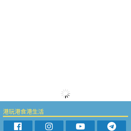
港玩港食港生活