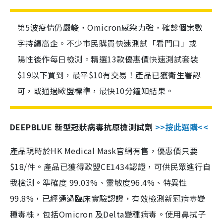
第5波疫情仍嚴峻，Omicron感染力強，確診個案數
字持續高企。不少市民購買快速測試「看門口」或
陽性後作每日檢測。精選13款優惠價快速測試套裝
$19以下買到，最平$10有交易！產品已獲衛生署認
可，或通過歐盟標準，最快10分鐘知結果。
DEEPBLUE 新型冠狀病毒抗原檢測試劑
>>按此選購<<
產品現時於HK Medical Mask官網有售，優惠價只要
$18/件。產品已獲得歐盟CE1434認證，可供民眾進行自
我檢測。準確度 99.03%、靈敏度96.4%、特異性
99.8%，已經通過臨床實驗認證，有效檢測新冠病毒變
種毒株，包括Omicron 及Delta變種病毒。使用鼻拭子