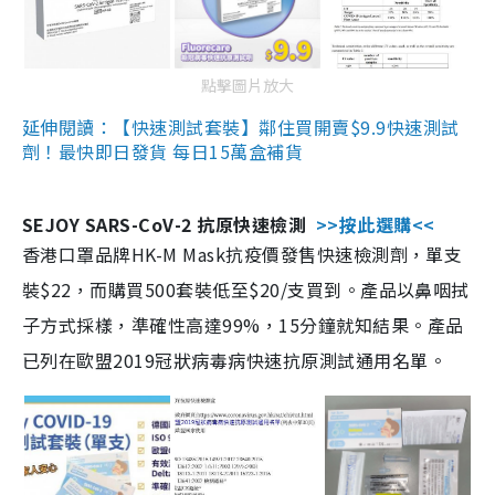
點擊圖片放大
延伸閱讀：【快速測試套裝】鄰住買開賣$9.9快速測試
劑！最快即日發貨 每日15萬盒補貨
SEJOY SARS-CoV-2 抗原快速檢測
>>按此選購<<
香港口罩品牌HK-M Mask抗疫價發售快速檢測劑，單支
裝$22，而購買500套裝低至$20/支買到。產品以鼻咽拭
子方式採樣，準確性高達99%，15分鐘就知結果。產品
已列在歐盟2019冠狀病毒病快速抗原測試通用名單。