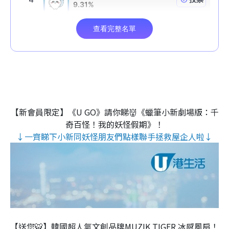
【新會員限定】《U GO》請你睇👹《蠟筆小新劇場版：千
奇百怪！我的妖怪假期》！
↓一齊睇下小新同妖怪朋友們點樣聯手拯救屋企人啦↓
【送您🐯】韓國超人氣文創品牌MUZIK TIGER 冰感風扇！