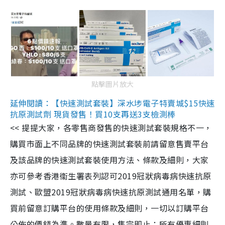
點擊圖片放大
延伸閱讀：【快速測試套裝】深水埗電子特賣城$15快速
抗原測試劑 現貨發售！買10支再送3支檢測棒
<< 提提大家，各零售商發售的快速測試套裝規格不一，
購買市面上不同品牌的快速測試套裝前請留意售賣平台
及該品牌的快速測試套裝使用方法、條款及細則，大家
亦可參考香港衞生署表列認可2019冠狀病毒病快速抗原
測試、歐盟2019冠狀病毒病快速抗原測試通用名單，購
買前留意訂購平台的使用條款及細則，一切以訂購平台
公佈的價錢為準。數量有限，售完即止；所有優惠細則