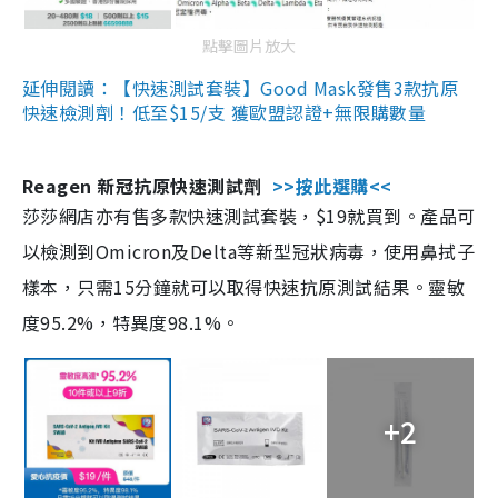
點擊圖片放大
延伸閱讀：【快速測試套裝】Good Mask發售3款抗原
快速檢測劑！低至$15/支 獲歐盟認證+無限購數量
Reagen 新冠抗原快速測試劑
>>按此選購<<
莎莎網店亦有售多款快速測試套裝，$19就買到。產品可
以檢測到Omicron及Delta等新型冠狀病毒，使用鼻拭子
樣本，只需15分鐘就可以取得快速抗原測試結果。靈敏
度95.2%，特異度98.1%。
+2