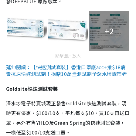
發DEEPBLUE 原廠版本。
+2
點擊圖片放大
延伸閱讀：【快速測試套裝】香港口罩廠acc+推$18病
毒抗原快速測試劑！捐贈10萬盒測試劑予深水埗露宿者
Goldsite快速測試套裝
深水埗電子特賣城現正發售Goldsite快速測試套裝，現
時更有優惠，$100/10支，平均每支$10，買10支再送口
罩。另外有售YHLO及Green Spring的快速測試套裝，
一樣低至$100/10支送口罩。