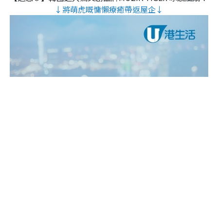
↓將萌虎嘅慵懶療癒帶返屋企↓