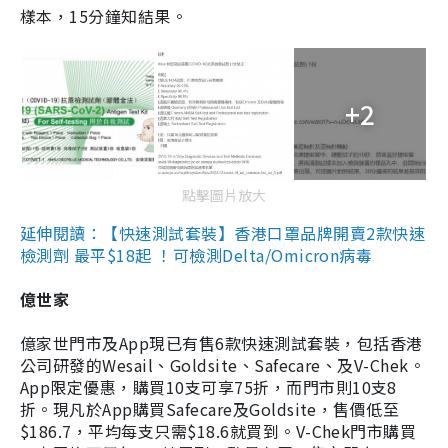
樣本，15分鐘知結果。
+2
點擊圖片放大
延伸閱讀：【快速測試套裝】香港口罩品牌開賣2款快速
檢測劑 最平$18起 ！可檢測Delta/Omicron病毒
億世家
億家世門市及App現已有售6款快速測試套裝，包括香港
公司研發的Wesail、Goldsite、Safecare、及V-Chek。
App限定優惠，購買10支可享75折，而門市則10支8
折。現凡於App購買Safecare及Goldsite，售價低至
$186.7，平均每支只需$18.6就買到。V-Chek門市購買