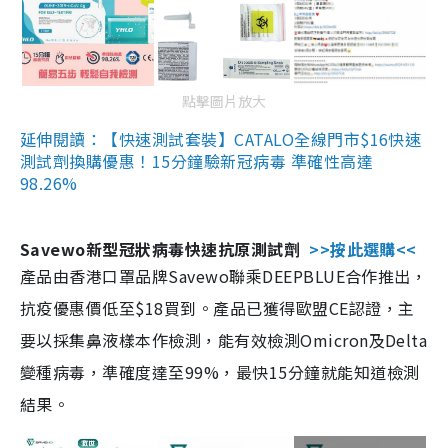
點擊圖片放大
延伸閱讀：【快速測試套裝】CATALO全線門市$16快速
測試劑換購優惠！15分鐘驗新冠病毒 準確性高達
98.26%
Savewo新型冠狀病毒快速抗原測試劑
>>按此選購<<
產品由香港口罩品牌Savewo聯乘DEEPBLUE合作推出，
抗疫優惠價低至$18買到。產品已獲得歐盟CE認證，主
要以採集鼻液樣本作檢測，能有效檢測Omicron及Delta
變種病毒，準確度達至99%，最快15分鐘就能知道檢測
結果。