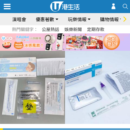
演唱會
優惠著數
玩樂情報
購物情報
熱門關鍵字：
公屋熱話
娛樂新聞
定期存款