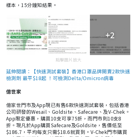
樣本，15分鐘知結果。
+2
點擊圖片放大
延伸閱讀：【快速測試套裝】香港口罩品牌開賣2款快速
檢測劑 最平$18起 ！可檢測Delta/Omicron病毒
億世家
億家世門市及App現已有售6款快速測試套裝，包括香港
公司研發的Wesail、Goldsite、Safecare、及V-Chek。
App限定優惠，購買10支可享75折，而門市則10支8
折。現凡於App購買Safecare及Goldsite，售價低至
$186.7，平均每支只需$18.6就買到。V-Chek門市購買