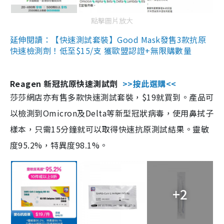
點擊圖片放大
延伸閱讀：【快速測試套裝】Good Mask發售3款抗原
快速檢測劑！低至$15/支 獲歐盟認證+無限購數量
Reagen 新冠抗原快速測試劑
>>按此選購<<
莎莎網店亦有售多款快速測試套裝，$19就買到。產品可
以檢測到Omicron及Delta等新型冠狀病毒，使用鼻拭子
樣本，只需15分鐘就可以取得快速抗原測試結果。靈敏
度95.2%，特異度98.1%。
+2