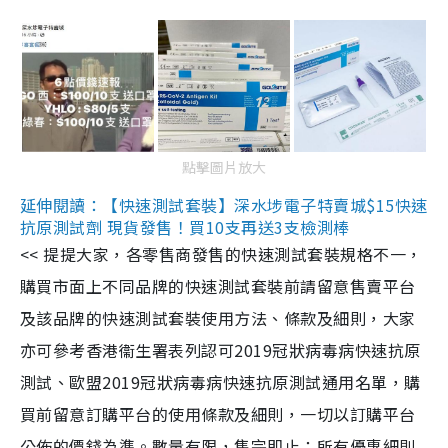
點擊圖片放大
延伸閱讀：【快速測試套裝】深水埗電子特賣城$15快速
抗原測試劑 現貨發售！買10支再送3支檢測棒
<< 提提大家，各零售商發售的快速測試套裝規格不一，
購買市面上不同品牌的快速測試套裝前請留意售賣平台
及該品牌的快速測試套裝使用方法、條款及細則，大家
亦可參考香港衞生署表列認可2019冠狀病毒病快速抗原
測試、歐盟2019冠狀病毒病快速抗原測試通用名單，購
買前留意訂購平台的使用條款及細則，一切以訂購平台
公佈的價錢為準。數量有限，售完即止；所有優惠細則