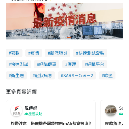
著數
疫情
新冠肺炎
快速測試套裝
快速測試
網購優惠
護理
網購平台
衞生署
冠狀病毒
SARS－CoV－2
歐盟
更多真實評價
風傳媒
Soul
旅遊攻略
生
旅遊注意｜搭飛機帶尿袋標明mAh都會被沒收😱出發前切記檢查「1
呢款魚油大家