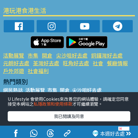
港玩港食港生活
活動展覽
市集
開倉
尖沙咀好去處
銅鑼灣好去處
元朗好去處
荃灣好去處
旺角好去處
社會
餐廳情報
戶外郊遊
社會福利
熱門類別
網民熱話
活動展覽
市集
開倉
尖沙咀好去處
銅鑼灣好去處
元朗好去處
荃灣好去處
旺角好去處
社會
U Lifestyle 會使用Cookies來改善您的網站體驗，請確定您同意
接受本網站之
私隱政策和使用條款
才可繼續瀏覽。
餐廳情報
戶外郊遊
熱門標籤
我已閱讀及同意
#UGO搵好去處
#人氣活動推介
#美食社群熱話
#親子玩樂好去處
#ULifestyle應用程式
#限時搶
本週好去處