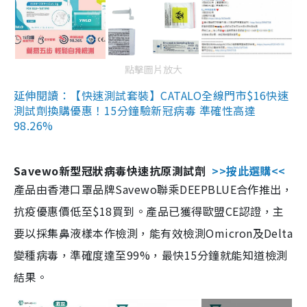
點擊圖片放大
延伸閱讀：【快速測試套裝】CATALO全線門市$16快速
測試劑換購優惠！15分鐘驗新冠病毒 準確性高達
98.26%
Savewo新型冠狀病毒快速抗原測試劑
>>按此選購<<
產品由香港口罩品牌Savewo聯乘DEEPBLUE合作推出，
抗疫優惠價低至$18買到。產品已獲得歐盟CE認證，主
要以採集鼻液樣本作檢測，能有效檢測Omicron及Delta
變種病毒，準確度達至99%，最快15分鐘就能知道檢測
結果。