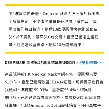
第5波疫情仍嚴峻，Omicron感染力強，確診個案數
字持續高企。不少市民購買快速測試「看門口」或
陽性後作每日檢測。精選13款優惠價快速測試套裝
$19以下買到，最平$10有交易！產品已獲衛生署認
可，或通過歐盟標準，最快10分鐘知結果。
DEEPBLUE 新型冠狀病毒抗原檢測試劑
>>按此選購<<
產品現時於HK Medical Mask官網有售，優惠價只要
$18/件。產品已獲得歐盟CE1434認證，可供民眾進行自
我檢測。準確度 99.03%、靈敏度96.4%、特異性
99.8%，已經通過臨床實驗認證，有效檢測新冠病毒變
種毒株，包括Omicron 及Delta變種病毒。使用鼻拭子