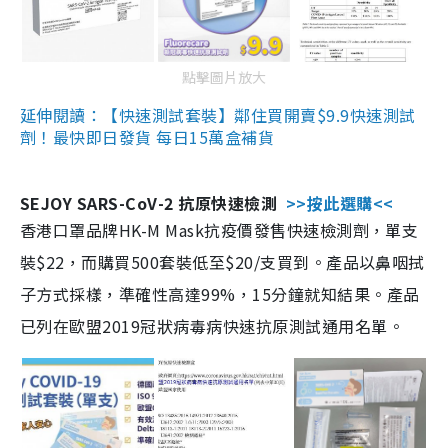
點擊圖片放大
延伸閱讀：【快速測試套裝】鄰住買開賣$9.9快速測試
劑！最快即日發貨 每日15萬盒補貨
SEJOY SARS-CoV-2 抗原快速檢測
>>按此選購<<
香港口罩品牌HK-M Mask抗疫價發售快速檢測劑，單支
裝$22，而購買500套裝低至$20/支買到。產品以鼻咽拭
子方式採樣，準確性高達99%，15分鐘就知結果。產品
已列在歐盟2019冠狀病毒病快速抗原測試通用名單。