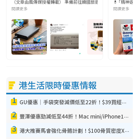
（文章由風傳媒授權轉載） 準備前往韓國旅遊的民眾，近期要特別留
💊 ｢精神返
閱讀更多
閱讀更多
港生活限時優惠情報
1
GU優惠｜手袋突發減價低至22折！$39買經典波士頓包/餃子袋！飾物同步減價$29起！
2
豐澤優惠勁減低至44折！Mac mini/iPhone17Pro大減價！廚房家電$220起
3
港大推賽馬會強化骨骼計劃！$100骨質密度X光檢查 完成免費運動訓練送超市禮券！附參加資格