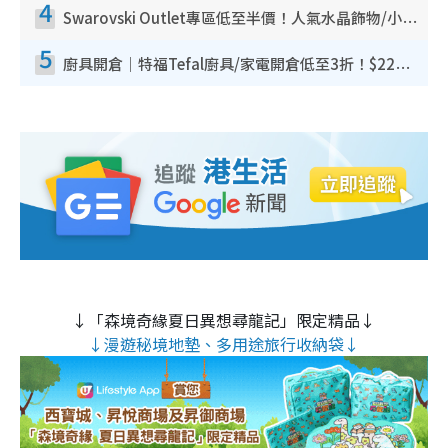
4
Swarovski Outlet專區低至半價！人氣水晶飾物/小擺設$138起！迪士尼款/水晶高跟鞋都有平
5
廚具開倉｜特福Tefal廚具/家電開倉低至3折！$220起買平底鍋/炒鑊/湯煲！電飯煲/吸塵機/燙斗$418起
↓「森境奇緣夏日異想尋龍記」限定精品↓
↓漫遊秘境地墊、多用途旅行收納袋↓