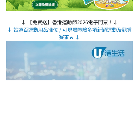
↓ 【免費送】香港運動節2026電子門票！↓
↓ 設過百運動用品攤位 / 可現場體驗多項新穎運動及觀賞
賽事🔥 ↓