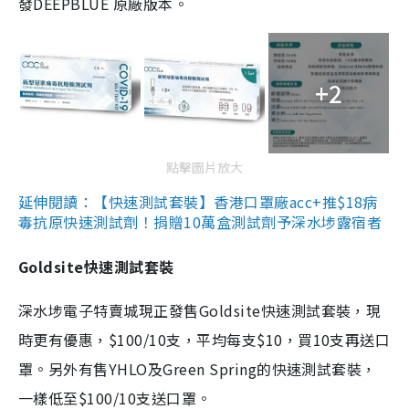
發DEEPBLUE 原廠版本。
+2
點擊圖片放大
延伸閱讀：【快速測試套裝】香港口罩廠acc+推$18病
毒抗原快速測試劑！捐贈10萬盒測試劑予深水埗露宿者
Goldsite快速測試套裝
深水埗電子特賣城現正發售Goldsite快速測試套裝，現
時更有優惠，$100/10支，平均每支$10，買10支再送口
罩。另外有售YHLO及Green Spring的快速測試套裝，
一樣低至$100/10支送口罩。