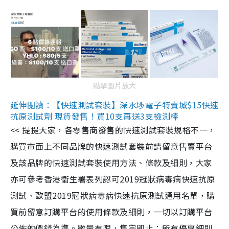
點擊圖片放大
延伸閱讀：【快速測試套裝】深水埗電子特賣城$15快速
抗原測試劑 現貨發售！買10支再送3支檢測棒
<< 提提大家，各零售商發售的快速測試套裝規格不一，
購買市面上不同品牌的快速測試套裝前請留意售賣平台
及該品牌的快速測試套裝使用方法、條款及細則，大家
亦可參考香港衞生署表列認可2019冠狀病毒病快速抗原
測試、歐盟2019冠狀病毒病快速抗原測試通用名單，購
買前留意訂購平台的使用條款及細則，一切以訂購平台
公佈的價錢為準。數量有限，售完即止；所有優惠細則