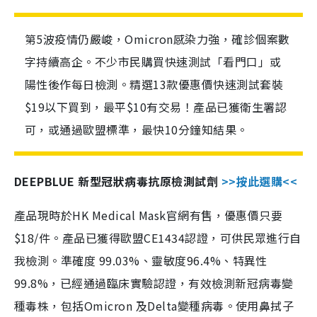
第5波疫情仍嚴峻，Omicron感染力強，確診個案數
字持續高企。不少市民購買快速測試「看門口」或
陽性後作每日檢測。精選13款優惠價快速測試套裝
$19以下買到，最平$10有交易！產品已獲衛生署認
可，或通過歐盟標準，最快10分鐘知結果。
DEEPBLUE 新型冠狀病毒抗原檢測試劑
>>按此選購<<
產品現時於HK Medical Mask官網有售，優惠價只要
$18/件。產品已獲得歐盟CE1434認證，可供民眾進行自
我檢測。準確度 99.03%、靈敏度96.4%、特異性
99.8%，已經通過臨床實驗認證，有效檢測新冠病毒變
種毒株，包括Omicron 及Delta變種病毒。使用鼻拭子