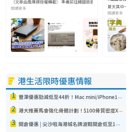
（文章由風傳媒授權轉載） 準備前往韓國旅遊的民眾，近期要特別留
夏天其中一種時
閱讀更多
閱讀更多
港生活限時優惠情報
1
豐澤優惠勁減低至44折！Mac mini/iPhone17Pro大減價！廚房家電$220起
2
港大推賽馬會強化骨骼計劃！$100骨質密度X光檢查 完成免費運動訓練送超市禮券！附參加資格
3
開倉優惠 | 尖沙咀海港城名牌波鞋開倉低至1折！On鞋$899起／Joy&Peace鞋履$98起