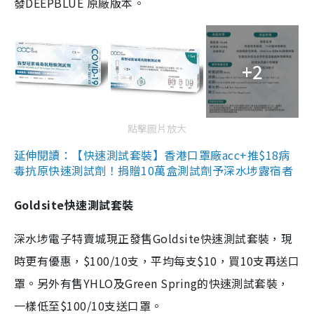
發DEEPBLUE 原廠版本。
+2
點擊圖片放大
延伸閱讀：【快速測試套裝】香港口罩廠acc+推$18病
毒抗原快速測試劑！捐贈10萬盒測試劑予深水埗露宿者
Goldsite快速測試套裝
深水埗電子特賣城現正發售Goldsite快速測試套裝，現
時更有優惠，$100/10支，平均每支$10，買10支再送口
罩。另外有售YHLO及Green Spring的快速測試套裝，
一樣低至$100/10支送口罩。