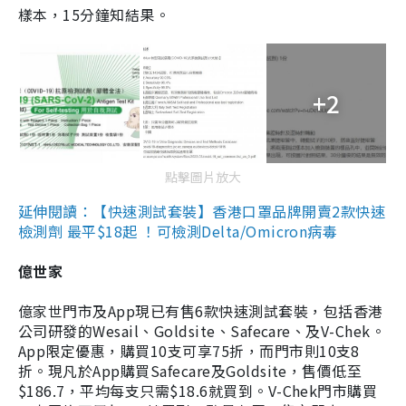
樣本，15分鐘知結果。
+2
點擊圖片放大
延伸閱讀：【快速測試套裝】香港口罩品牌開賣2款快速
檢測劑 最平$18起 ！可檢測Delta/Omicron病毒
億世家
億家世門市及App現已有售6款快速測試套裝，包括香港
公司研發的Wesail、Goldsite、Safecare、及V-Chek。
App限定優惠，購買10支可享75折，而門市則10支8
折。現凡於App購買Safecare及Goldsite，售價低至
$186.7，平均每支只需$18.6就買到。V-Chek門市購買