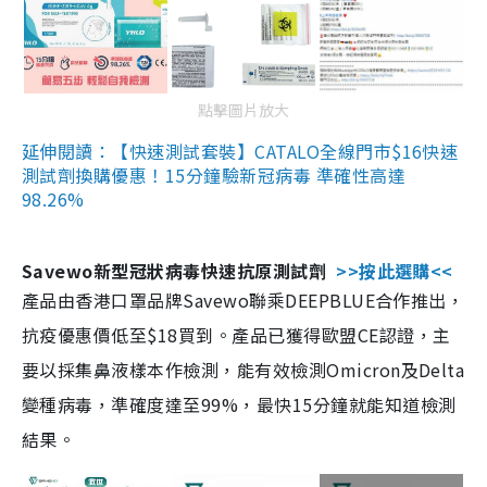
點擊圖片放大
延伸閱讀：【快速測試套裝】CATALO全線門市$16快速
測試劑換購優惠！15分鐘驗新冠病毒 準確性高達
98.26%
Savewo新型冠狀病毒快速抗原測試劑
>>按此選購<<
產品由香港口罩品牌Savewo聯乘DEEPBLUE合作推出，
抗疫優惠價低至$18買到。產品已獲得歐盟CE認證，主
要以採集鼻液樣本作檢測，能有效檢測Omicron及Delta
變種病毒，準確度達至99%，最快15分鐘就能知道檢測
結果。