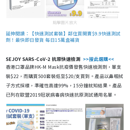
點擊圖片放大
延伸閱讀：【快速測試套裝】鄰住買開賣$9.9快速測試
劑！最快即日發貨 每日15萬盒補貨
SEJOY SARS-CoV-2 抗原快速檢測
>>按此選購<<
香港口罩品牌HK-M Mask抗疫價發售快速檢測劑，單支
裝$22，而購買500套裝低至$20/支買到。產品以鼻咽拭
子方式採樣，準確性高達99%，15分鐘就知結果。產品
已列在歐盟2019冠狀病毒病快速抗原測試通用名單。