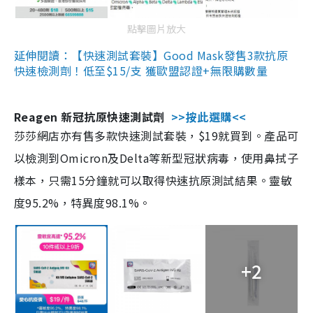
點擊圖片放大
延伸閱讀：【快速測試套裝】Good Mask發售3款抗原
快速檢測劑！低至$15/支 獲歐盟認證+無限購數量
Reagen 新冠抗原快速測試劑
>>按此選購<<
莎莎網店亦有售多款快速測試套裝，$19就買到。產品可
以檢測到Omicron及Delta等新型冠狀病毒，使用鼻拭子
樣本，只需15分鐘就可以取得快速抗原測試結果。靈敏
度95.2%，特異度98.1%。
+2