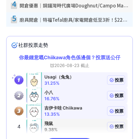
4
開倉優惠｜銅鑼灣時代廣場Doughnut/Campo Marzio開倉低至1折！背囊、書包、手袋劈價$200起
5
廚具開倉｜特福Tefal廚具/家電開倉低至3折！$220起買平底鍋/炒鑊/湯煲！電飯煲/吸塵機/燙斗$418起