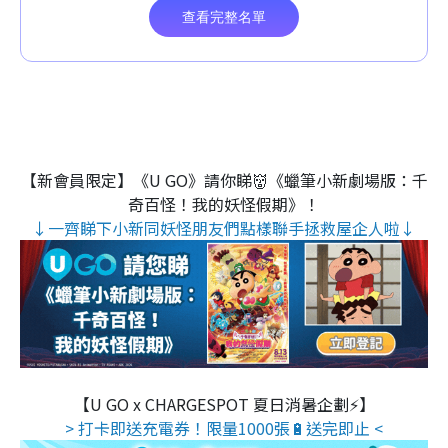
【新會員限定】《U GO》請你睇👹《蠟筆小新劇場版：千
奇百怪！我的妖怪假期》！
↓一齊睇下小新同妖怪朋友們點樣聯手拯救屋企人啦↓
【U GO x CHARGESPOT 夏日消暑企劃⚡】
> 打卡即送充電券！限量1000張🔋送完即止 <