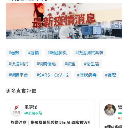
著數
疫情
新冠肺炎
快速測試套裝
快速測試
網購優惠
歐盟
衞生署
網購平台
SARS－CoV－2
冠狀病毒
護理
更多真實評價
風傳媒
營養教
旅遊攻略
生
香港
旅遊注意｜搭飛機帶尿袋標明mAh都會被沒收😱出發前切記檢查「1
#連皮帶籽都