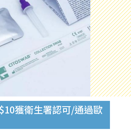
$10獲衛生署認可/通過歐