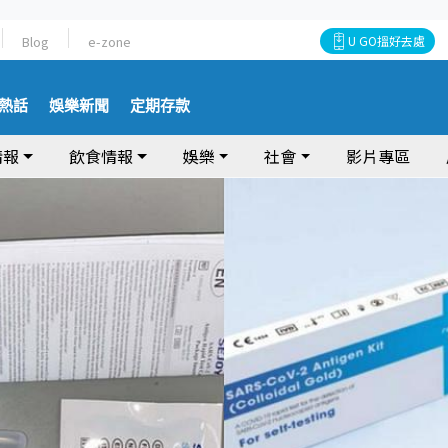
Blog
e-zone
U GO搵好去處
熱話
娛樂新聞
定期存款
情報
飲食情報
娛樂
社會
影片專區