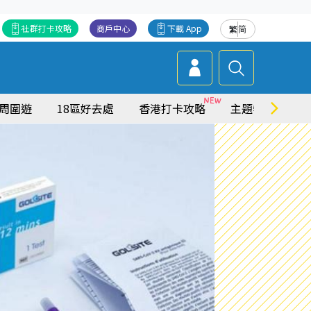
社群打卡攻略
商戶中心
下載 App
繁
简
周圍遊
18區好去處
香港打卡攻略
主題特集