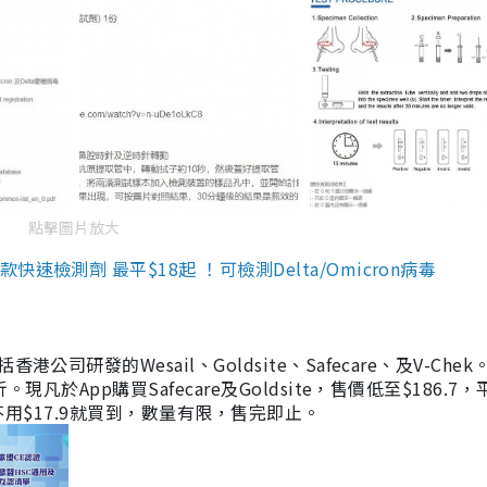
點擊圖片放大
檢測劑 最平$18起 ！可檢測Delta/Omicron病毒
研發的Wesail、Goldsite、Safecare、及V-Chek。
凡於App購買Safecare及Goldsite，售價低至$186.7
均不用$17.9就買到，數量有限，售完即止。