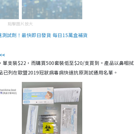
點擊圖片放大
速測試劑！最快即日發貨 每日15萬盒補貨
<<
，單支裝$22，而購買500套裝低至$20/支買到。產品以鼻咽
品已列在歐盟2019冠狀病毒病快速抗原測試通用名單。