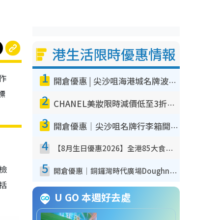
港生活限時優惠情報
1
作
開倉優惠 | 尖沙咀海港城名牌波鞋開倉低至1折！On鞋$899起／Joy&Peace鞋履$98起
標
2
CHANEL美妝限時減價低至3折！人氣粉底/唇膏/精華液低至$275！COCO香水都有平
3
開倉優惠｜尖沙咀名牌行李箱開倉低至4折！一連5日 American Tourister/ace./Hallmark $200起！
4
【8月生日優惠2026】全港85大食買玩著數攻略 自助餐/火鍋放題同行免費＋誠品/DONKI送現金券
5
我檢
開倉優惠｜銅鑼灣時代廣場Doughnut/Campo Marzio開倉低至1折！背囊、書包、手袋劈價$200起
包括
U GO 本週好去處