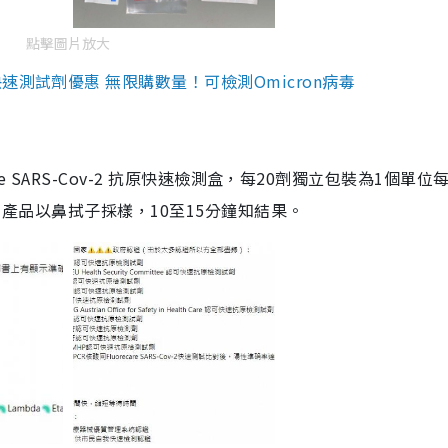
點擊圖片放大
測試劑優惠 無限購數量！可檢測Omicron病毒
are SARS-Cov-2 抗原快速檢測盒，每20劑獨立包裝為1個單位
5。產品以鼻拭子採樣，10至15分鐘知結果。