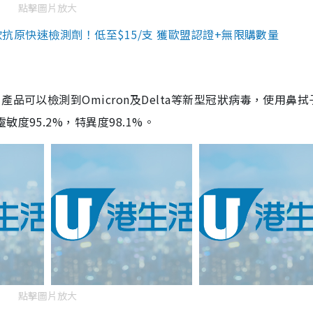
點擊圖片放大
3款抗原快速檢測劑！低至$15/支 獲歐盟認證+無限購數量
品可以檢測到Omicron及Delta等新型冠狀病毒，使用鼻拭
度95.2%，特異度98.1%。
點擊圖片放大