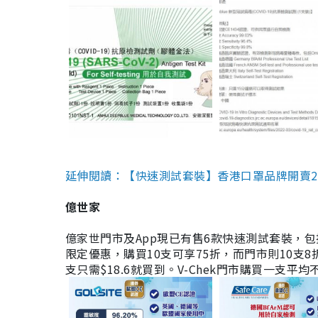
延伸閱讀：【快速測試套裝】香港口罩品牌開賣2款快速
億世家
億家世門市及App現已有售6款快速測試套裝，包括香港公司
限定優惠，購買10支可享75折，而門市則10支8折。現
支只需$18.6就買到。V-Chek門市購買一支平