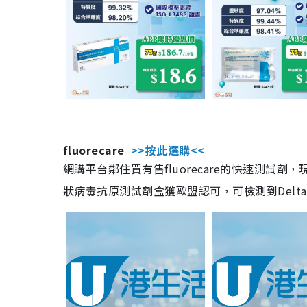
fluorecare
>>按此選購<<
網購平台鄰住買有售fluorecare的快速測試
狀病毒抗原測試劑盒獲歐盟認可，可檢測到Delta及