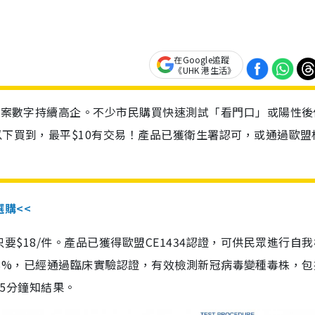
在Google追蹤
《UHK 港生活》
診個案數字持續高企。不少市民購買快速測試「看門口」或陽性後
以下買到，最平$10有交易！產品已獲衛生署認可，或通過歐盟
選購<<
惠價只要$18/件。產品已獲得歐盟CE1434認證，可供民眾進行自
性99.8%，已經通過臨床實驗認證，有效檢測新冠病毒變種毒株，
，15分鐘知結果。