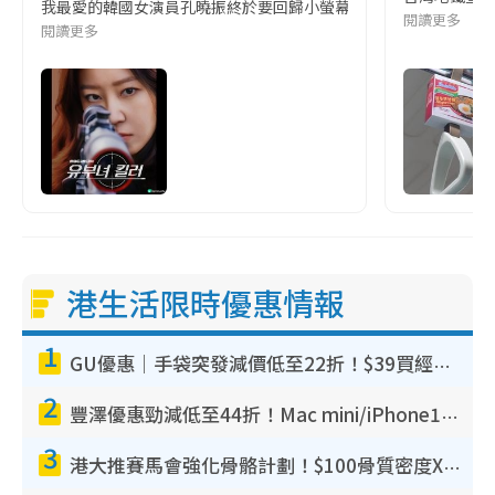
我最愛的韓國女演員孔曉振終於要回歸小螢幕啦!這次的劇本改編自同名
閱讀更多
閱讀更多
港生活限時優惠情報
1
GU優惠｜手袋突發減價低至22折！$39買經典波士頓包/餃子袋！飾物同步減價$29起！
2
豐澤優惠勁減低至44折！Mac mini/iPhone17Pro大減價！廚房家電$220起
3
港大推賽馬會強化骨骼計劃！$100骨質密度X光檢查 完成免費運動訓練送超市禮券！附參加資格