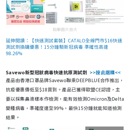
點擊圖片放大
延伸閱讀：【快速測試套裝】CATALO全線門市$16快速
測試劑換購優惠！15分鐘驗新冠病毒 準確性高達
98.26%
Savewo新型冠狀病毒快速抗原測試劑
>>按此選購<<
產品由香港口罩品牌Savewo聯乘DEEPBLUE合作推出，
抗疫優惠價低至$18買到。產品已獲得歐盟CE認證，主
要以採集鼻液樣本作檢測，能有效檢測Omicron及Delta
變種病毒，準確度達至99%，最快15分鐘就能知道檢測
結果。