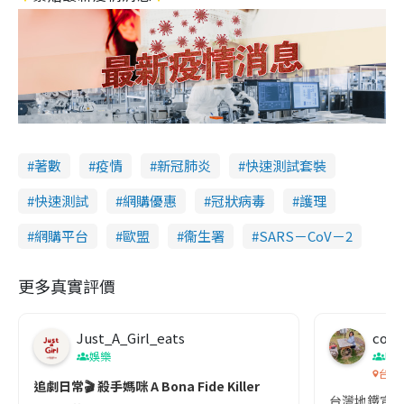
著數
疫情
新冠肺炎
快速測試套裝
快速測試
網購優惠
冠狀病毒
護理
網購平台
歐盟
衞生署
SARS－CoV－2
更多真實評價
Just_A_Girl_eats
co c
娛樂
吹
台灣
追劇日常🎬 殺手媽咪 A Bona Fide Killer
台灣地鐵宣