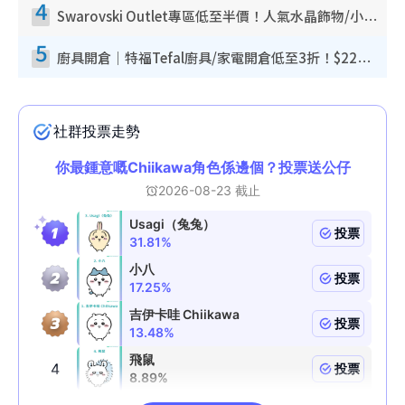
4
Swarovski Outlet專區低至半價！人氣水晶飾物/小擺設$138起！迪士尼款/水晶高跟鞋都有平
5
廚具開倉｜特福Tefal廚具/家電開倉低至3折！$220起買平底鍋/炒鑊/湯煲！電飯煲/吸塵機/燙斗$418起