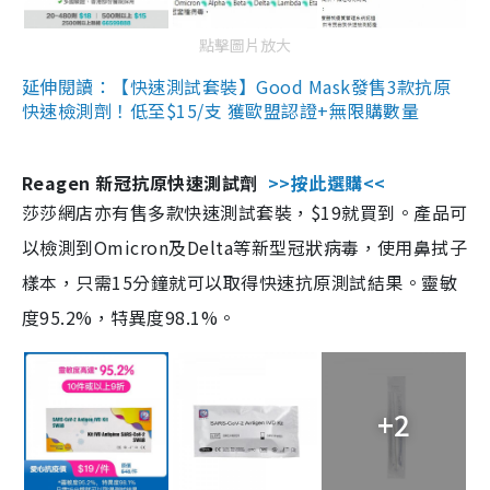
點擊圖片放大
延伸閱讀：【快速測試套裝】Good Mask發售3款抗原
快速檢測劑！低至$15/支 獲歐盟認證+無限購數量
Reagen 新冠抗原快速測試劑
>>按此選購<<
莎莎網店亦有售多款快速測試套裝，$19就買到。產品可
以檢測到Omicron及Delta等新型冠狀病毒，使用鼻拭子
樣本，只需15分鐘就可以取得快速抗原測試結果。靈敏
度95.2%，特異度98.1%。
+2