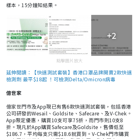
樣本，15分鐘知結果。
+2
點擊圖片放大
延伸閱讀：【快速測試套裝】香港口罩品牌開賣2款快速
檢測劑 最平$18起 ！可檢測Delta/Omicron病毒
億世家
億家世門市及App現已有售6款快速測試套裝，包括香港
公司研發的Wesail、Goldsite、Safecare、及V-Chek。
App限定優惠，購買10支可享75折，而門市則10支8
折。現凡於App購買Safecare及Goldsite，售價低至
$186.7，平均每支只需$18.6就買到。V-Chek門市購買