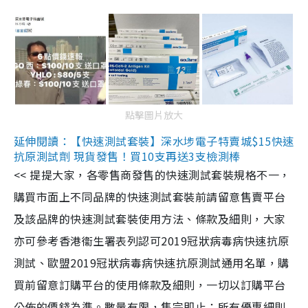
點擊圖片放大
延伸閱讀：【快速測試套裝】深水埗電子特賣城$15快速
抗原測試劑 現貨發售！買10支再送3支檢測棒
<< 提提大家，各零售商發售的快速測試套裝規格不一，
購買市面上不同品牌的快速測試套裝前請留意售賣平台
及該品牌的快速測試套裝使用方法、條款及細則，大家
亦可參考香港衞生署表列認可2019冠狀病毒病快速抗原
測試、歐盟2019冠狀病毒病快速抗原測試通用名單，購
買前留意訂購平台的使用條款及細則，一切以訂購平台
公佈的價錢為準。數量有限，售完即止；所有優惠細則