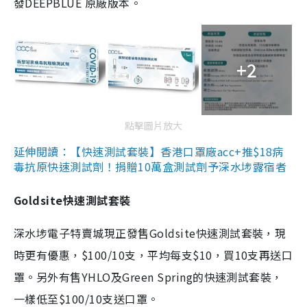
發DEEPBLUE 原廠版本。
+2
點擊圖片放大
延伸閱讀：【快速測試套裝】香港口罩廠acc+推$18病
毒抗原快速測試劑！捐贈10萬盒測試劑予深水埗露宿者
Goldsite快速測試套裝
深水埗電子特賣城現正發售Goldsite快速測試套裝，現
時更有優惠，$100/10支，平均每支$10，買10支再送口
罩。另外有售YHLO及Green Spring的快速測試套裝，
一樣低至$100/10支送口罩。