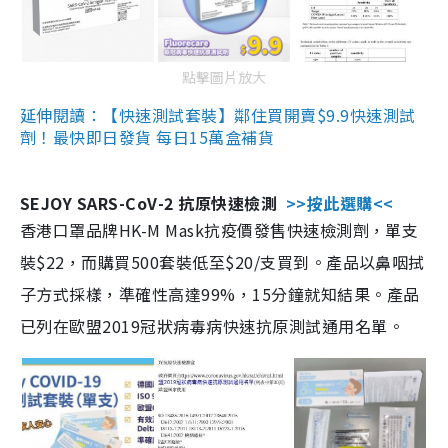
點擊圖片放大
延伸閱讀：【快速測試套裝】鄰住買開賣$9.9快速測試
劑！最快即日發貨 每日15萬盒補貨
SEJOY SARS-CoV-2 抗原快速檢測
>>按此選購<<
香港口罩品牌HK-M Mask抗疫價發售快速檢測劑，單支
裝$22，而購買500套裝低至$20/支買到。產品以鼻咽拭
子方式採樣，準確性高達99%，15分鐘就知結果。產品
已列在歐盟2019冠狀病毒病快速抗原測試通用名單。