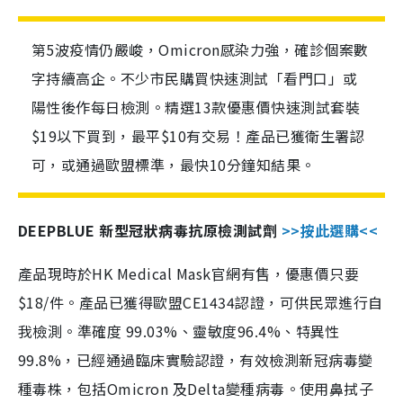
第5波疫情仍嚴峻，Omicron感染力強，確診個案數
字持續高企。不少市民購買快速測試「看門口」或
陽性後作每日檢測。精選13款優惠價快速測試套裝
$19以下買到，最平$10有交易！產品已獲衛生署認
可，或通過歐盟標準，最快10分鐘知結果。
DEEPBLUE 新型冠狀病毒抗原檢測試劑
>>按此選購<<
產品現時於HK Medical Mask官網有售，優惠價只要
$18/件。產品已獲得歐盟CE1434認證，可供民眾進行自
我檢測。準確度 99.03%、靈敏度96.4%、特異性
99.8%，已經通過臨床實驗認證，有效檢測新冠病毒變
種毒株，包括Omicron 及Delta變種病毒。使用鼻拭子