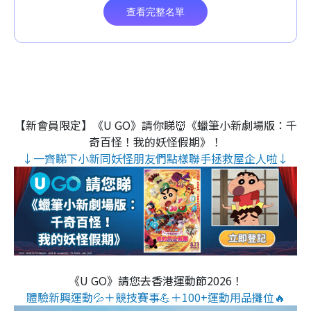
【新會員限定】《U GO》請你睇👹《蠟筆小新劇場版：千
奇百怪！我的妖怪假期》！
↓一齊睇下小新同妖怪朋友們點樣聯手拯救屋企人啦↓
《U GO》請您去香港運動節2026！
體驗新興運動💦＋競技賽事💪＋100+運動用品攤位🔥