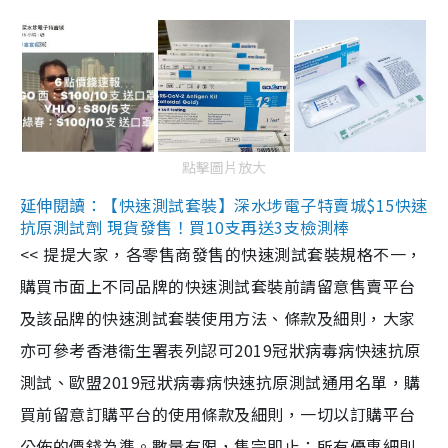
點擊圖片放大
延伸閱讀：【快速測試套裝】深水埗電子特賣城$15快速
抗原測試劑 現貨發售！買10支再送3支檢測棒
<< 提提大家，各零售商發售的快速測試套裝規格不一，
購買市面上不同品牌的快速測試套裝前請留意售賣平台
及該品牌的快速測試套裝使用方法、條款及細則，大家
亦可參考香港衞生署表列認可2019冠狀病毒病快速抗原
測試、歐盟2019冠狀病毒病快速抗原測試通用名單，購
買前留意訂購平台的使用條款及細則，一切以訂購平台
公佈的價錢為準。數量有限，售完即止；所有優惠細則