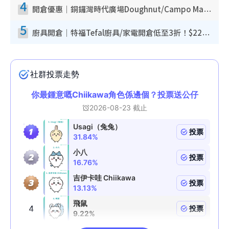
4
開倉優惠｜銅鑼灣時代廣場Doughnut/Campo Marzio開倉低至1折！背囊、書包、手袋劈價$200起
5
廚具開倉｜特福Tefal廚具/家電開倉低至3折！$220起買平底鍋/炒鑊/湯煲！電飯煲/吸塵機/燙斗$418起