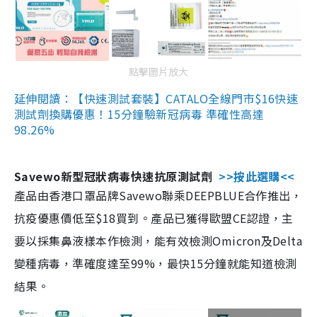
點擊圖片放大
延伸閱讀：【快速測試套裝】CATALO全線門市$16快速
測試劑換購優惠！15分鐘驗新冠病毒 準確性高達
98.26%
Savewo新型冠狀病毒快速抗原測試劑
>>按此選購<<
產品由香港口罩品牌Savewo聯乘DEEPBLUE合作推出，
抗疫優惠價低至$18買到。產品已獲得歐盟CE認證，主
要以採集鼻液樣本作檢測，能有效檢測Omicron及Delta
變種病毒，準確度達至99%，最快15分鐘就能知道檢測
結果。