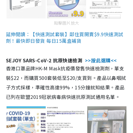
點擊圖片放大
延伸閱讀：【快速測試套裝】鄰住買開賣$9.9快速測試
劑！最快即日發貨 每日15萬盒補貨
SEJOY SARS-CoV-2 抗原快速檢測
>>按此選購<<
香港口罩品牌HK-M Mask抗疫價發售快速檢測劑，單支
裝$22，而購買500套裝低至$20/支買到。產品以鼻咽拭
子方式採樣，準確性高達99%，15分鐘就知結果。產品
已列在歐盟2019冠狀病毒病快速抗原測試通用名單。