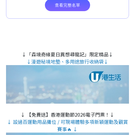
↓「森境奇緣夏日異想尋龍記」限定精品↓
↓漫遊秘境地墊、多用途旅行收納袋↓
↓ 【免費送】香港運動節2026電子門票！↓
↓ 設過百運動用品攤位 / 可現場體驗多項新穎運動及觀賞
賽事🔥 ↓