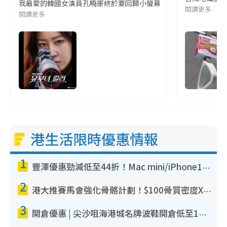
我最愛的韓國女演員孔曉振終於要回歸小螢幕啦!這次的劇本改編自同名
閱讀更多
閱讀更多
港生活限時優惠情報
1
豐澤優惠勁減低至44折！Mac mini/iPhone17Pro大減價！廚房家電$220起
2
港大推賽馬會強化骨骼計劃！$100骨質密度X光檢查 完成免費運動訓練送超市禮券！附參加資格
3
開倉優惠 | 尖沙咀海港城名牌波鞋開倉低至1折！On鞋$899起／Joy&Peace鞋履$98起