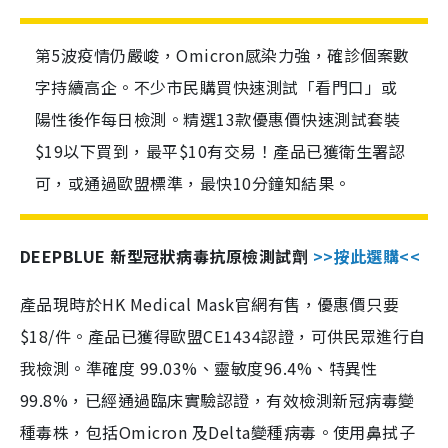
第5波疫情仍嚴峻，Omicron感染力強，確診個案數
字持續高企。不少市民購買快速測試「看門口」或
陽性後作每日檢測。精選13款優惠價快速測試套裝
$19以下買到，最平$10有交易！產品已獲衛生署認
可，或通過歐盟標準，最快10分鐘知結果。
DEEPBLUE 新型冠狀病毒抗原檢測試劑
>>按此選購<<
產品現時於HK Medical Mask官網有售，優惠價只要
$18/件。產品已獲得歐盟CE1434認證，可供民眾進行自
我檢測。準確度 99.03%、靈敏度96.4%、特異性
99.8%，已經通過臨床實驗認證，有效檢測新冠病毒變
種毒株，包括Omicron 及Delta變種病毒。使用鼻拭子