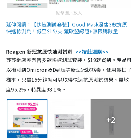
點擊圖片放大
延伸閱讀：【快速測試套裝】Good Mask發售3款抗原
快速檢測劑！低至$15/支 獲歐盟認證+無限購數量
Reagen 新冠抗原快速測試劑
>>按此選購<<
莎莎網店亦有售多款快速測試套裝，$19就買到。產品可
以檢測到Omicron及Delta等新型冠狀病毒，使用鼻拭子
樣本，只需15分鐘就可以取得快速抗原測試結果。靈敏
度95.2%，特異度98.1%。
+2