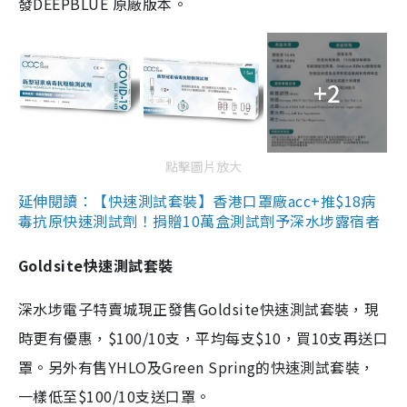
發DEEPBLUE 原廠版本。
+2
點擊圖片放大
延伸閱讀：【快速測試套裝】香港口罩廠acc+推$18病
毒抗原快速測試劑！捐贈10萬盒測試劑予深水埗露宿者
Goldsite快速測試套裝
深水埗電子特賣城現正發售Goldsite快速測試套裝，現
時更有優惠，$100/10支，平均每支$10，買10支再送口
罩。另外有售YHLO及Green Spring的快速測試套裝，
一樣低至$100/10支送口罩。