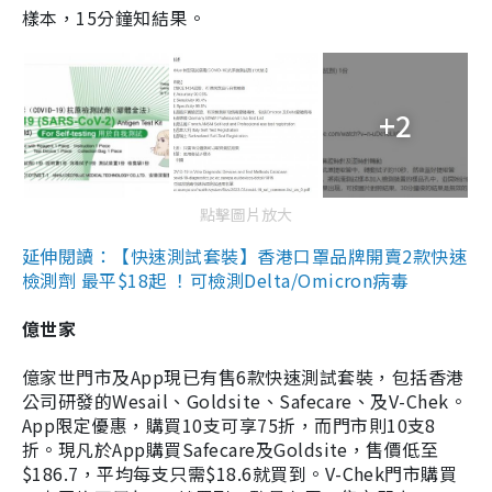
樣本，15分鐘知結果。
+2
點擊圖片放大
延伸閱讀：【快速測試套裝】香港口罩品牌開賣2款快速
檢測劑 最平$18起 ！可檢測Delta/Omicron病毒
億世家
億家世門市及App現已有售6款快速測試套裝，包括香港
公司研發的Wesail、Goldsite、Safecare、及V-Chek。
App限定優惠，購買10支可享75折，而門市則10支8
折。現凡於App購買Safecare及Goldsite，售價低至
$186.7，平均每支只需$18.6就買到。V-Chek門市購買