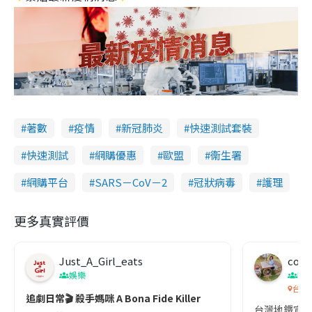
著數
疫情
新冠肺炎
快速測試套裝
快速測試
網購優惠
歐盟
衞生署
網購平台
SARS－CoV－2
冠狀病毒
護理
更多真實評價
Just_A_Girl_eats
co c
娛樂
吹
台灣
追劇日常🎬 殺手媽咪 A Bona Fide Killer
台灣地鐵宣