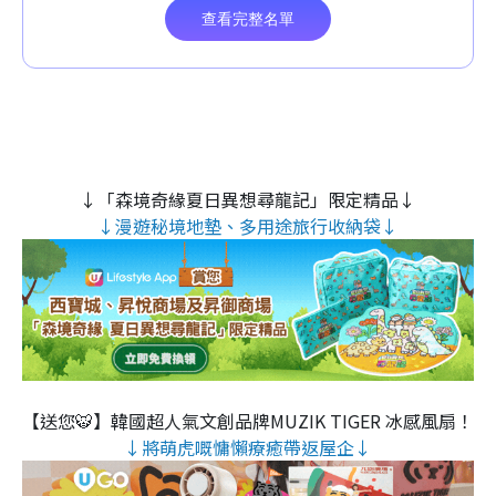
↓「森境奇緣夏日異想尋龍記」限定精品↓
↓漫遊秘境地墊、多用途旅行收納袋↓
【送您🐯】韓國超人氣文創品牌MUZIK TIGER 冰感風扇！
↓將萌虎嘅慵懶療癒帶返屋企↓