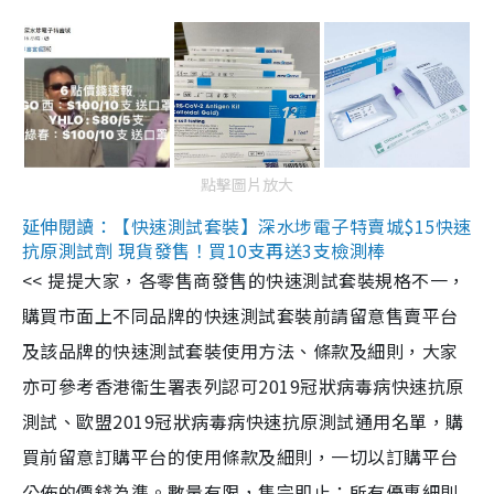
點擊圖片放大
延伸閱讀：【快速測試套裝】深水埗電子特賣城$15快速
抗原測試劑 現貨發售！買10支再送3支檢測棒
<< 提提大家，各零售商發售的快速測試套裝規格不一，
購買市面上不同品牌的快速測試套裝前請留意售賣平台
及該品牌的快速測試套裝使用方法、條款及細則，大家
亦可參考香港衞生署表列認可2019冠狀病毒病快速抗原
測試、歐盟2019冠狀病毒病快速抗原測試通用名單，購
買前留意訂購平台的使用條款及細則，一切以訂購平台
公佈的價錢為準。數量有限，售完即止；所有優惠細則