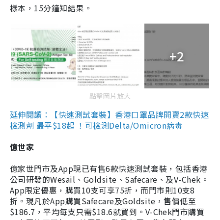
樣本，15分鐘知結果。
+2
點擊圖片放大
延伸閱讀：【快速測試套裝】香港口罩品牌開賣2款快速
檢測劑 最平$18起 ！可檢測Delta/Omicron病毒
億世家
億家世門市及App現已有售6款快速測試套裝，包括香港
公司研發的Wesail、Goldsite、Safecare、及V-Chek。
App限定優惠，購買10支可享75折，而門市則10支8
折。現凡於App購買Safecare及Goldsite，售價低至
$186.7，平均每支只需$18.6就買到。V-Chek門市購買