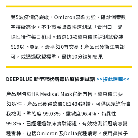
第5波疫情仍嚴峻，Omicron感染力強，確診個案數
字持續高企。不少市民購買快速測試「看門口」或
陽性後作每日檢測。精選13款優惠價快速測試套裝
$19以下買到，最平$10有交易！產品已獲衛生署認
可，或通過歐盟標準，最快10分鐘知結果。
DEEPBLUE 新型冠狀病毒抗原檢測試劑
>>按此選購<<
產品現時於HK Medical Mask官網有售，優惠價只要
$18/件。產品已獲得歐盟CE1434認證，可供民眾進行自
我檢測。準確度 99.03%、靈敏度96.4%、特異性
99.8%，已經通過臨床實驗認證，有效檢測新冠病毒變
種毒株，包括Omicron 及Delta變種病毒。使用鼻拭子