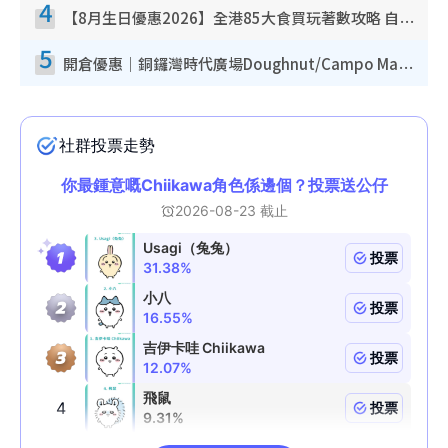
4
【8月生日優惠2026】全港85大食買玩著數攻略 自助餐/火鍋放題同行免費＋誠品/DONKI送現金券
5
開倉優惠｜銅鑼灣時代廣場Doughnut/Campo Marzio開倉低至1折！背囊、書包、手袋劈價$200起