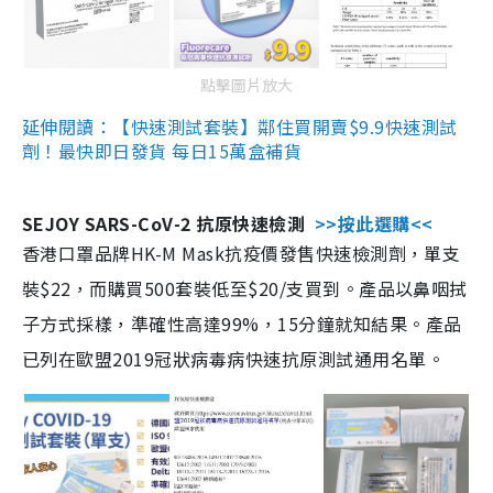
點擊圖片放大
延伸閱讀：【快速測試套裝】鄰住買開賣$9.9快速測試
劑！最快即日發貨 每日15萬盒補貨
SEJOY SARS-CoV-2 抗原快速檢測
>>按此選購<<
香港口罩品牌HK-M Mask抗疫價發售快速檢測劑，單支
裝$22，而購買500套裝低至$20/支買到。產品以鼻咽拭
子方式採樣，準確性高達99%，15分鐘就知結果。產品
已列在歐盟2019冠狀病毒病快速抗原測試通用名單。