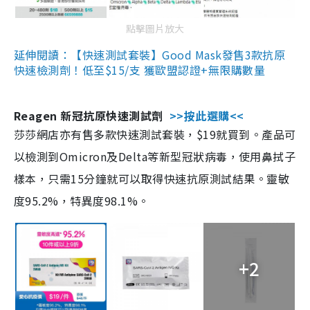
點擊圖片放大
延伸閱讀：【快速測試套裝】Good Mask發售3款抗原
快速檢測劑！低至$15/支 獲歐盟認證+無限購數量
Reagen 新冠抗原快速測試劑
>>按此選購<<
莎莎網店亦有售多款快速測試套裝，$19就買到。產品可
以檢測到Omicron及Delta等新型冠狀病毒，使用鼻拭子
樣本，只需15分鐘就可以取得快速抗原測試結果。靈敏
度95.2%，特異度98.1%。
+2