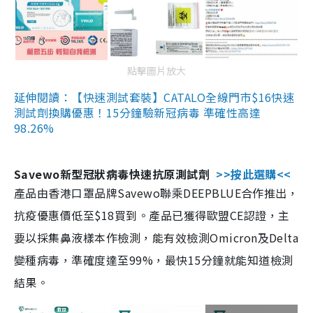
點擊圖片放大
延伸閱讀：【快速測試套裝】CATALO全線門市$16快速
測試劑換購優惠！15分鐘驗新冠病毒 準確性高達
98.26%
Savewo新型冠狀病毒快速抗原測試劑
>>按此選購<<
產品由香港口罩品牌Savewo聯乘DEEPBLUE合作推出，
抗疫優惠價低至$18買到。產品已獲得歐盟CE認證，主
要以採集鼻液樣本作檢測，能有效檢測Omicron及Delta
變種病毒，準確度達至99%，最快15分鐘就能知道檢測
結果。