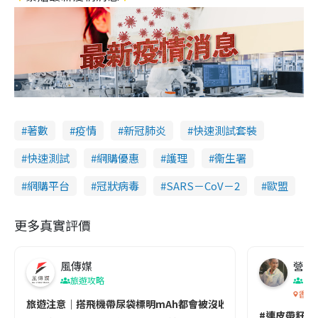
著數
疫情
新冠肺炎
快速測試套裝
快速測試
網購優惠
護理
衞生署
網購平台
冠狀病毒
SARS－CoV－2
歐盟
更多真實評價
風傳媒
營養教
旅遊攻略
生
香港
旅遊注意｜搭飛機帶尿袋標明mAh都會被沒收😱出發前切記檢查「1
#連皮帶籽都