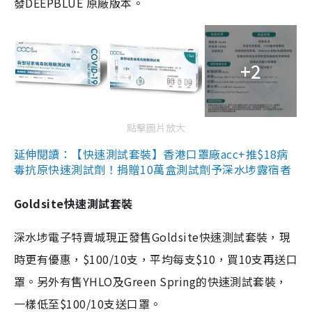
發DEEPBLUE 原廠版本。
+2
點擊圖片放大
延伸閱讀：【快速測試套裝】香港口罩廠acc+推$18病
毒抗原快速測試劑！捐贈10萬盒測試劑予深水埗露宿者
Goldsite快速測試套裝
深水埗電子特賣城現正發售Goldsite快速測試套裝，現
時更有優惠，$100/10支，平均每支$10，買10支再送口
罩。另外有售YHLO及Green Spring的快速測試套裝，
一樣低至$100/10支送口罩。