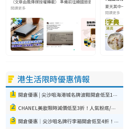
（文章由風傳媒授權轉載） 準備前往韓國旅遊的民眾，近期要特別留
夏天其中一種時
閱讀更多
閱讀更多
港生活限時優惠情報
1
開倉優惠 | 尖沙咀海港城名牌波鞋開倉低至1折！On鞋$899起／Joy&Peace鞋履$98起
2
CHANEL美妝限時減價低至3折！人氣粉底/唇膏/精華液低至$275！COCO香水都有平
3
開倉優惠｜尖沙咀名牌行李箱開倉低至4折！一連5日 American Tourister/ace./Hallmark $200起！