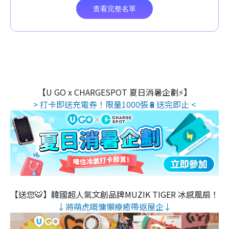
【U GO x CHARGESPOT 夏日消暑企劃⚡】
> 打卡即送充電券！限量1000張🔋送完即止 <
【送您🐯】韓國超人氣文創品牌MUZIK TIGER 冰感風扇！
↓將萌虎嘅慵懶療癒帶返屋企↓