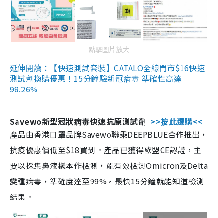
點擊圖片放大
延伸閱讀：【快速測試套裝】CATALO全線門市$16快速
測試劑換購優惠！15分鐘驗新冠病毒 準確性高達
98.26%
Savewo新型冠狀病毒快速抗原測試劑
>>按此選購<<
產品由香港口罩品牌Savewo聯乘DEEPBLUE合作推出，
抗疫優惠價低至$18買到。產品已獲得歐盟CE認證，主
要以採集鼻液樣本作檢測，能有效檢測Omicron及Delta
變種病毒，準確度達至99%，最快15分鐘就能知道檢測
結果。