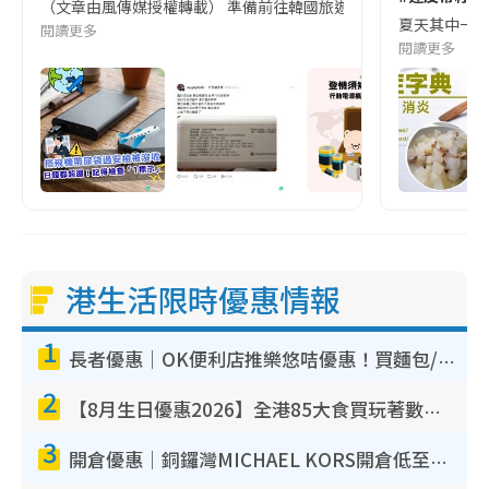
（文章由風傳媒授權轉載） 準備前往韓國旅遊的民眾，近期要特別留
夏天其中一種時
閱讀更多
閱讀更多
港生活限時優惠情報
1
長者優惠｜OK便利店推樂悠咭優惠！買麵包/牛奶/保健品拍卡即減
2
【8月生日優惠2026】全港85大食買玩著數攻略 自助餐/火鍋放題同行免費＋誠品/DONKI送現金券
3
開倉優惠｜銅鑼灣MICHAEL KORS開倉低至17折！直擊$500起買手袋/銀包/鞋款 必買經典Jet Set系列