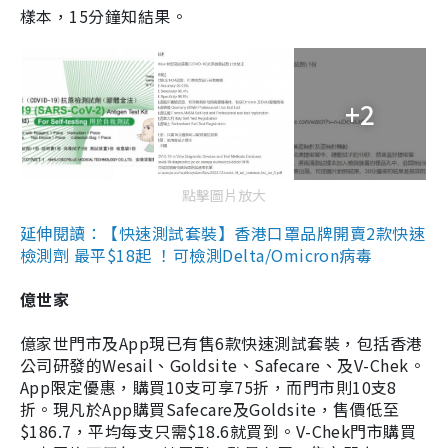
樣本，15分鐘知結果。
+2
點擊圖片放大
延伸閱讀：【快速測試套裝】香港口罩品牌開賣2款快速
檢測劑 最平$18起 ！可檢測Delta/Omicron病毒
億世家
億家世門市及App現已有售6款快速測試套裝，包括香港
公司研發的Wesail、Goldsite、Safecare、及V-Chek。
App限定優惠，購買10支可享75折，而門市則10支8
折。現凡於App購買Safecare及Goldsite，售價低至
$186.7，平均每支只需$18.6就買到。V-Chek門市購買