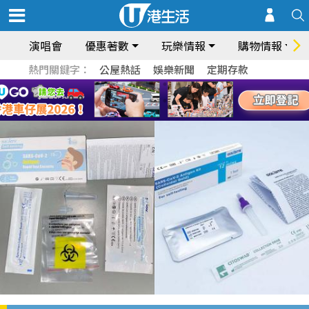
演唱會
優惠著數
玩樂情報
購物情報
熱門關鍵字：
公屋熱話
娛樂新聞
定期存款