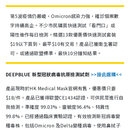
第5波疫情仍嚴峻，Omicron感染力強，確診個案數
字持續高企。不少市民購買快速測試「看門口」或
陽性後作每日檢測。精選13款優惠價快速測試套裝
$19以下買到，最平$10有交易！產品已獲衛生署認
可，或通過歐盟標準，最快10分鐘知結果。
DEEPBLUE 新型冠狀病毒抗原檢測試劑
>>按此選購<<
產品現時於HK Medical Mask官網有售，優惠價只要
$18/件。產品已獲得歐盟CE1434認證，可供民眾進行自
我檢測。準確度 99.03%、靈敏度96.4%、特異性
99.8%，已經通過臨床實驗認證，有效檢測新冠病毒變
種毒株，包括Omicron 及Delta變種病毒。使用鼻拭子