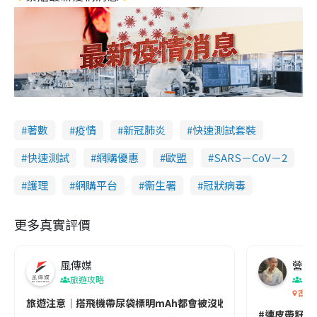
著數
疫情
新冠肺炎
快速測試套裝
快速測試
網購優惠
歐盟
SARS－CoV－2
護理
網購平台
衞生署
冠狀病毒
更多真實評價
風傳媒
營養教
旅遊攻略
生
香港
旅遊注意｜搭飛機帶尿袋標明mAh都會被沒收😱出發前切記檢查「1
#連皮帶籽都