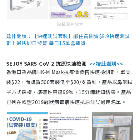
點擊圖片放大
延伸閱讀：【快速測試套裝】鄰住買開賣$9.9快速測試
劑！最快即日發貨 每日15萬盒補貨
SEJOY SARS-CoV-2 抗原快速檢測
>>按此選購<<
香港口罩品牌HK-M Mask抗疫價發售快速檢測劑，單支
裝$22，而購買500套裝低至$20/支買到。產品以鼻咽拭
子方式採樣，準確性高達99%，15分鐘就知結果。產品
已列在歐盟2019冠狀病毒病快速抗原測試通用名單。