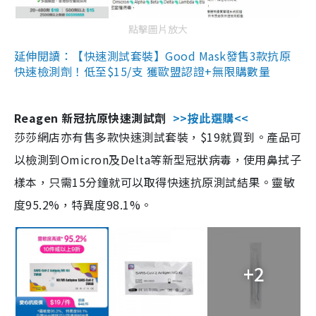
點擊圖片放大
延伸閱讀：【快速測試套裝】Good Mask發售3款抗原
快速檢測劑！低至$15/支 獲歐盟認證+無限購數量
Reagen 新冠抗原快速測試劑
>>按此選購<<
莎莎網店亦有售多款快速測試套裝，$19就買到。產品可
以檢測到Omicron及Delta等新型冠狀病毒，使用鼻拭子
樣本，只需15分鐘就可以取得快速抗原測試結果。靈敏
度95.2%，特異度98.1%。
+2