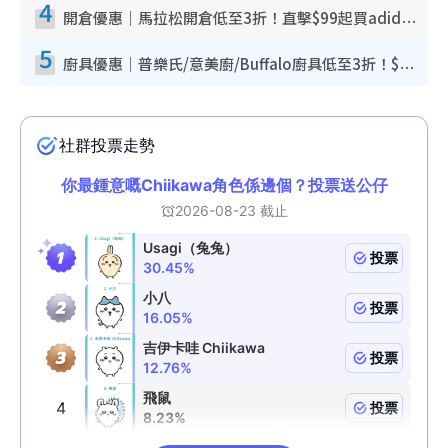
4
開倉優惠｜馬拉松開倉低至3折！直擊$99起買adidas／New Balance／Puma鞋款 STANLEY保溫杯劈價至$119起
5
廚具優惠｜普樂氏/意美廚/Buffalo廚具低至3折！$89起買煎鍋／炒鑊／個人鍋 同場小家電激減至$99起