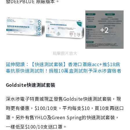
發DEEPBLUE 原廠版本。
+2
點擊圖片放大
延伸閱讀：【快速測試套裝】香港口罩廠acc+推$18病
毒抗原快速測試劑！捐贈10萬盒測試劑予深水埗露宿者
Goldsite快速測試套裝
深水埗電子特賣城現正發售Goldsite快速測試套裝，現
時更有優惠，$100/10支，平均每支$10，買10支再送口
罩。另外有售YHLO及Green Spring的快速測試套裝，
一樣低至$100/10支送口罩。