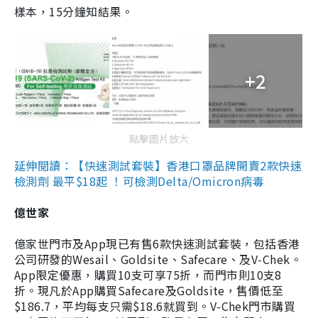
樣本，15分鐘知結果。
+2
點擊圖片放大
延伸閱讀：【快速測試套裝】香港口罩品牌開賣2款快速
檢測劑 最平$18起 ！可檢測Delta/Omicron病毒
億世家
億家世門市及App現已有售6款快速測試套裝，包括香港
公司研發的Wesail、Goldsite、Safecare、及V-Chek。
App限定優惠，購買10支可享75折，而門市則10支8
折。現凡於App購買Safecare及Goldsite，售價低至
$186.7，平均每支只需$18.6就買到。V-Chek門市購買