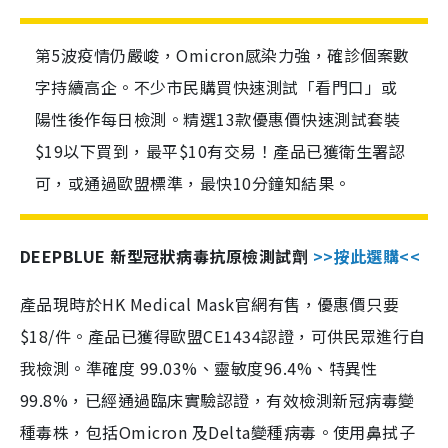
第5波疫情仍嚴峻，Omicron感染力強，確診個案數
字持續高企。不少市民購買快速測試「看門口」或
陽性後作每日檢測。精選13款優惠價快速測試套裝
$19以下買到，最平$10有交易！產品已獲衛生署認
可，或通過歐盟標準，最快10分鐘知結果。
DEEPBLUE 新型冠狀病毒抗原檢測試劑
>>按此選購<<
產品現時於HK Medical Mask官網有售，優惠價只要
$18/件。產品已獲得歐盟CE1434認證，可供民眾進行自
我檢測。準確度 99.03%、靈敏度96.4%、特異性
99.8%，已經通過臨床實驗認證，有效檢測新冠病毒變
種毒株，包括Omicron 及Delta變種病毒。使用鼻拭子