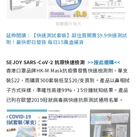
點擊圖片放大
延伸閱讀：【快速測試套裝】鄰住買開賣$9.9快速測試
劑！最快即日發貨 每日15萬盒補貨
SEJOY SARS-CoV-2 抗原快速檢測
>>按此選購<<
香港口罩品牌HK-M Mask抗疫價發售快速檢測劑，單支
裝$22，而購買500套裝低至$20/支買到。產品以鼻咽拭
子方式採樣，準確性高達99%，15分鐘就知結果。產品
已列在歐盟2019冠狀病毒病快速抗原測試通用名單。