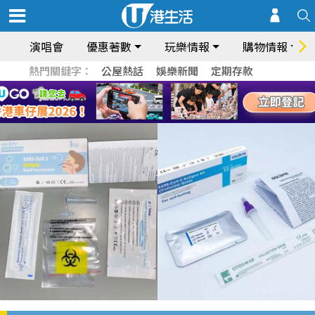
演唱會
優惠著數
玩樂情報
購物情報
熱門關鍵字：
公屋熱話
娛樂新聞
定期存款