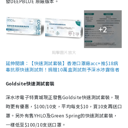
發DEEPBLUE 原廠版本。
+2
點擊圖片放大
延伸閱讀：【快速測試套裝】香港口罩廠acc+推$18病
毒抗原快速測試劑！捐贈10萬盒測試劑予深水埗露宿者
Goldsite快速測試套裝
深水埗電子特賣城現正發售Goldsite快速測試套裝，現
時更有優惠，$100/10支，平均每支$10，買10支再送口
罩。另外有售YHLO及Green Spring的快速測試套裝，
一樣低至$100/10支送口罩。