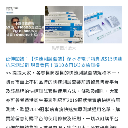
點擊圖片放大
延伸閱讀：【快速測試套裝】深水埗電子特賣城$15快速
抗原測試劑 現貨發售！買10支再送3支檢測棒
<< 提提大家，各零售商發售的快速測試套裝規格不一，
購買市面上不同品牌的快速測試套裝前請留意售賣平台
及該品牌的快速測試套裝使用方法、條款及細則，大家
亦可參考香港衞生署表列認可2019冠狀病毒病快速抗原
測試、歐盟2019冠狀病毒病快速抗原測試通用名單，購
買前留意訂購平台的使用條款及細則，一切以訂購平台
公佈的價錢為準。數量有限，售完即止；所有優惠細則