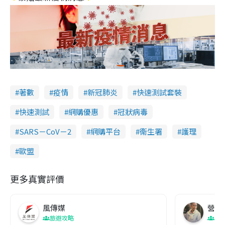
著數
疫情
新冠肺炎
快速測試套裝
快速測試
網購優惠
冠狀病毒
SARS－CoV－2
網購平台
衞生署
護理
歐盟
更多真實評價
風傳媒
營養教
旅遊攻略
生