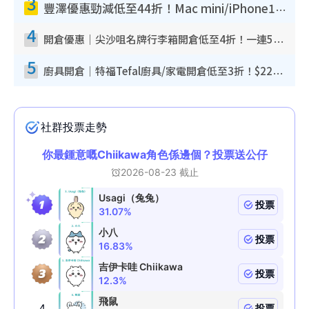
3
豐澤優惠勁減低至44折！Mac mini/iPhone17Pro大減價！廚房家電$220起
4
開倉優惠｜尖沙咀名牌行李箱開倉低至4折！一連5日 American Tourister/ace./Hallmark $200起！
5
廚具開倉｜特福Tefal廚具/家電開倉低至3折！$220起買平底鍋/炒鑊/湯煲！電飯煲/吸塵機/燙斗$418起