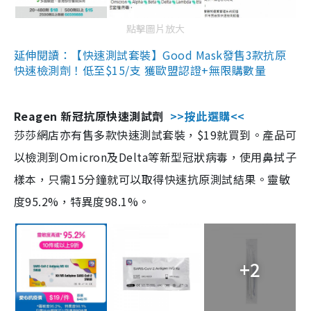
點擊圖片放大
延伸閱讀：【快速測試套裝】Good Mask發售3款抗原
快速檢測劑！低至$15/支 獲歐盟認證+無限購數量
Reagen 新冠抗原快速測試劑
>>按此選購<<
莎莎網店亦有售多款快速測試套裝，$19就買到。產品可
以檢測到Omicron及Delta等新型冠狀病毒，使用鼻拭子
樣本，只需15分鐘就可以取得快速抗原測試結果。靈敏
度95.2%，特異度98.1%。
+2