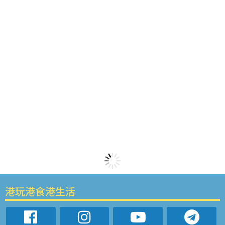
港玩港食港生活