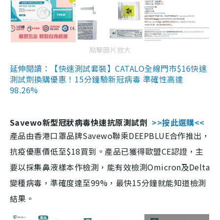
點擊圖片放大
延伸閱讀：【快速測試套裝】CATALO全線門市$16快速
測試劑換購優惠！15分鐘驗新冠病毒 準確性高達
98.26%
Savewo新型冠狀病毒快速抗原測試劑
>>按此選購<<
產品由香港口罩品牌Savewo聯乘DEEPBLUE合作推出，
抗疫優惠價低至$18買到。產品已獲得歐盟CE認證，主
要以採集鼻液樣本作檢測，能有效檢測Omicron及Delta
變種病毒，準確度達至99%，最快15分鐘就能知道檢測
結果。