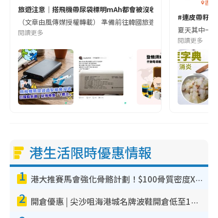
香港
旅遊注意｜搭飛機帶尿袋標明mAh都會被沒收😱出發前切記檢查「1
#連皮帶籽都
（文章由風傳媒授權轉載） 準備前往韓國旅遊的民眾，近期要特別留
夏天其中一種時
閱讀更多
閱讀更多
港生活限時優惠情報
1
港大推賽馬會強化骨骼計劃！$100骨質密度X光檢查 完成免費運動訓練送超市禮券！附參加資格
2
開倉優惠 | 尖沙咀海港城名牌波鞋開倉低至1折！On鞋$899起／Joy&Peace鞋履$98起