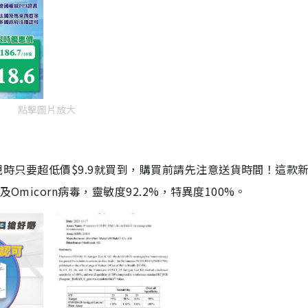
點擊圖片放大
劑，現時只要超低價$9.9就買到，購買前請先注意送貨時間！這款
Omicorn病毒，靈敏度92.2%，特異度100%。