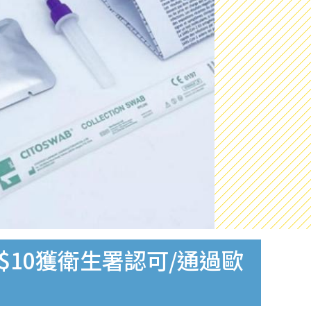
$10獲衛生署認可/通過歐