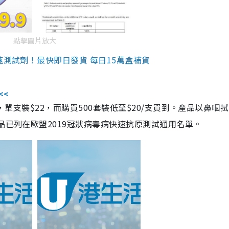
點擊圖片放大
速測試劑！最快即日發貨 每日15萬盒補貨
<<
，單支裝$22，而購買500套裝低至$20/支買到。產品以鼻咽
品已列在歐盟2019冠狀病毒病快速抗原測試通用名單。