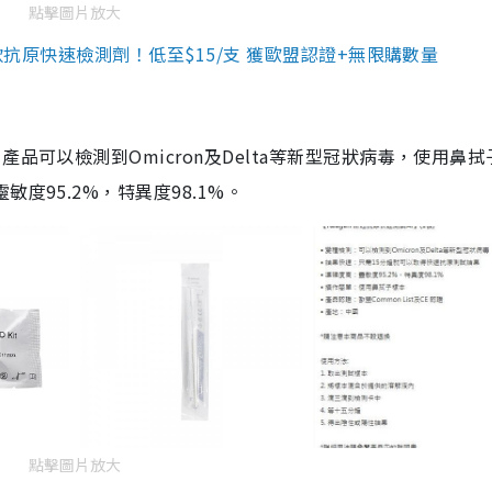
點擊圖片放大
3款抗原快速檢測劑！低至$15/支 獲歐盟認證+無限購數量
品可以檢測到Omicron及Delta等新型冠狀病毒，使用鼻拭
度95.2%，特異度98.1%。
點擊圖片放大