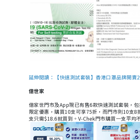
延伸閱讀：【快速測試套裝】香港口罩品牌開賣2款快速
億世家
億家世門市及App現已有售6款快速測試套裝，包括香港公司
限定優惠，購買10支可享75折，而門市則10支8折。現
支只需$18.6就買到。V-Chek門市購買一支平