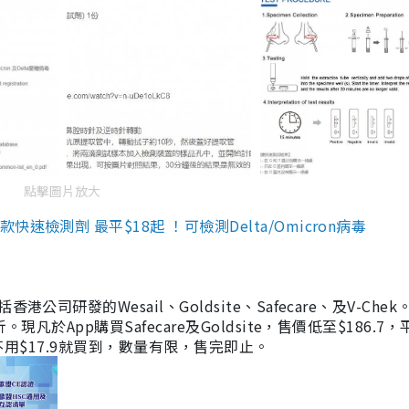
點擊圖片放大
檢測劑 最平$18起 ！可檢測Delta/Omicron病毒
研發的Wesail、Goldsite、Safecare、及V-Chek。
凡於App購買Safecare及Goldsite，售價低至$186.7
均不用$17.9就買到，數量有限，售完即止。