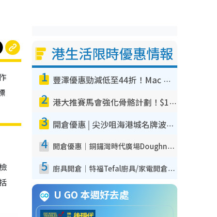
港生活限時優惠情報
1
作
豐澤優惠勁減低至44折！Mac mini/iPhone17Pro大減價！廚房家電$220起
標
2
港大推賽馬會強化骨骼計劃！$100骨質密度X光檢查 完成免費運動訓練送超市禮券！附參加資格
3
開倉優惠 | 尖沙咀海港城名牌波鞋開倉低至1折！On鞋$899起／Joy&Peace鞋履$98起
4
開倉優惠｜銅鑼灣時代廣場Doughnut/Campo Marzio開倉低至1折！背囊、書包、手袋劈價$200起
5
我檢
廚具開倉｜特福Tefal廚具/家電開倉低至3折！$220起買平底鍋/炒鑊/湯煲！電飯煲/吸塵機/燙斗$418起
包括
U GO 本週好去處