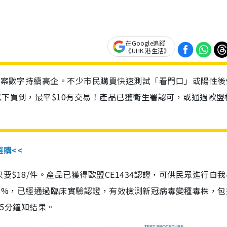
在Google追蹤
《UHK 港生活》
診個案數字持續高企。不少市民購買快速測試「看門口」或陽性後
以下買到，最平$10有交易！產品已獲衛生署認可，或通過歐盟
選購<<
惠價只要$18/件。產品已獲得歐盟CE1434認證，可供民眾進行自
性99.8%，已經通過臨床實驗認證，有效檢測新冠病毒變種毒株，
，15分鐘知結果。