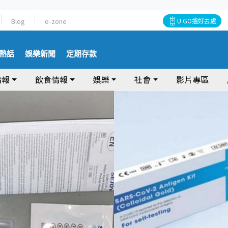
Blog
e-zone
U GO搵好去處
熱話
娛樂新聞
定期存款
情報
飲食情報
娛樂
社會
影片專區