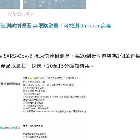
點擊圖片放大
測試劑優惠 無限購數量！可檢測Omicron病毒
are SARS-Cov-2 抗原快速檢測盒，每20劑獨立包裝為1個單位
5。產品以鼻拭子採樣，10至15分鐘知結果。