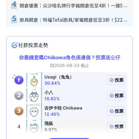
4
開倉優惠｜尖沙咀名牌行李箱開倉低至4折！一連5日 American Tourister/ace./Hallmark $200起！
5
廚具開倉｜特福Tefal廚具/家電開倉低至3折！$220起買平底鍋/炒鑊/湯煲！電飯煲/吸塵機/燙斗$418起