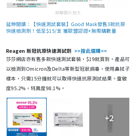
點擊圖片放大
延伸閱讀：【快速測試套裝】Good Mask發售3款抗原
快速檢測劑！低至$15/支 獲歐盟認證+無限購數量
Reagen 新冠抗原快速測試劑
>>按此選購<<
莎莎網店亦有售多款快速測試套裝，$19就買到。產品可
以檢測到Omicron及Delta等新型冠狀病毒，使用鼻拭子
樣本，只需15分鐘就可以取得快速抗原測試結果。靈敏
度95.2%，特異度98.1%。
+2