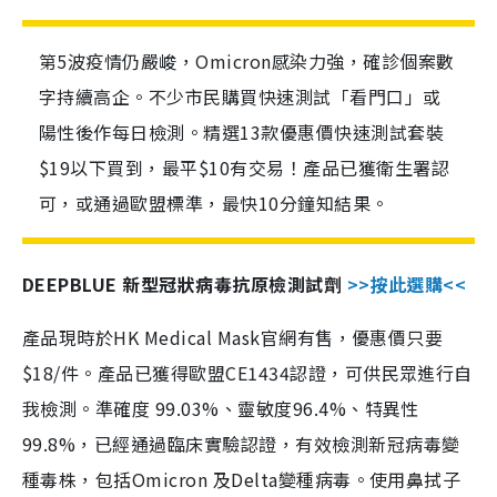
第5波疫情仍嚴峻，Omicron感染力強，確診個案數
字持續高企。不少市民購買快速測試「看門口」或
陽性後作每日檢測。精選13款優惠價快速測試套裝
$19以下買到，最平$10有交易！產品已獲衛生署認
可，或通過歐盟標準，最快10分鐘知結果。
DEEPBLUE 新型冠狀病毒抗原檢測試劑
>>按此選購<<
產品現時於HK Medical Mask官網有售，優惠價只要
$18/件。產品已獲得歐盟CE1434認證，可供民眾進行自
我檢測。準確度 99.03%、靈敏度96.4%、特異性
99.8%，已經通過臨床實驗認證，有效檢測新冠病毒變
種毒株，包括Omicron 及Delta變種病毒。使用鼻拭子