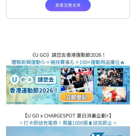
《U GO》請您去香港運動節2026！
體驗新興運動💦＋競技賽事💪＋100+運動用品攤位🔥
【U GO x CHARGESPOT 夏日消暑企劃⚡】
> 打卡即送充電券！限量1000張🔋送完即止 <