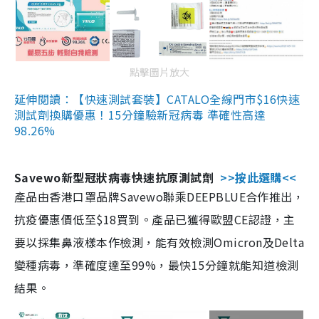
點擊圖片放大
延伸閱讀：【快速測試套裝】CATALO全線門市$16快速
測試劑換購優惠！15分鐘驗新冠病毒 準確性高達
98.26%
Savewo新型冠狀病毒快速抗原測試劑
>>按此選購<<
產品由香港口罩品牌Savewo聯乘DEEPBLUE合作推出，
抗疫優惠價低至$18買到。產品已獲得歐盟CE認證，主
要以採集鼻液樣本作檢測，能有效檢測Omicron及Delta
變種病毒，準確度達至99%，最快15分鐘就能知道檢測
結果。