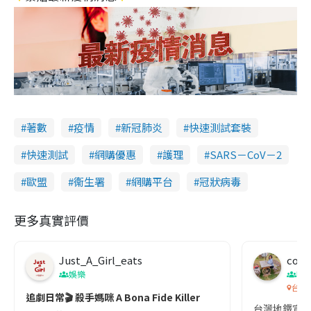
著數
疫情
新冠肺炎
快速測試套裝
快速測試
網購優惠
護理
SARS－CoV－2
歐盟
衞生署
網購平台
冠狀病毒
更多真實評價
Just_A_Girl_eats
co c
娛樂
吹
台灣
追劇日常🎬 殺手媽咪 A Bona Fide Killer
台灣地鐵宣