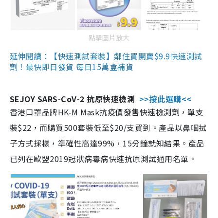
點擊圖片放大
延伸閱讀：【快速測試套裝】鄰住買開賣$9.9快速測試
劑！最快即日發貨 每日15萬盒補貨
SEJOY SARS-CoV-2 抗原快速檢測
>>按此選購<<
香港口罩品牌HK-M Mask抗疫價發售快速檢測劑，單支
裝$22，而購買500套裝低至$20/支買到。產品以鼻咽拭
子方式採樣，準確性高達99%，15分鐘就知結果。產品
已列在歐盟2019冠狀病毒病快速抗原測試通用名單。