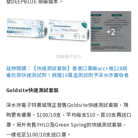
發DEEPBLUE 原廠版本。
+2
點擊圖片放大
延伸閱讀：【快速測試套裝】香港口罩廠acc+推$18病
毒抗原快速測試劑！捐贈10萬盒測試劑予深水埗露宿者
Goldsite快速測試套裝
深水埗電子特賣城現正發售Goldsite快速測試套裝，現
時更有優惠，$100/10支，平均每支$10，買10支再送口
罩。另外有售YHLO及Green Spring的快速測試套裝，
一樣低至$100/10支送口罩。