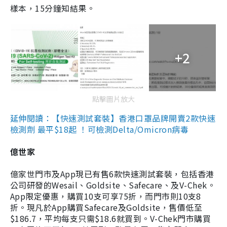
樣本，15分鐘知結果。
+2
點擊圖片放大
延伸閱讀：【快速測試套裝】香港口罩品牌開賣2款快速
檢測劑 最平$18起 ！可檢測Delta/Omicron病毒
億世家
億家世門市及App現已有售6款快速測試套裝，包括香港
公司研發的Wesail、Goldsite、Safecare、及V-Chek。
App限定優惠，購買10支可享75折，而門市則10支8
折。現凡於App購買Safecare及Goldsite，售價低至
$186.7，平均每支只需$18.6就買到。V-Chek門市購買