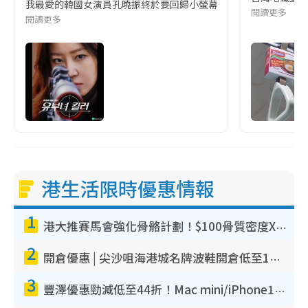
我最愛的韓國女演員孔曉振終於要回歸小螢幕啦!這次的劇本改編自同名
閱讀更多
閱讀更多
港生活限時優惠情報
1
港大推賽馬會強化骨骼計劃！$100骨質密度X光檢查 完成免費運動訓練送超市禮券！附參加資格
2
開倉優惠 | 尖沙咀海港城名牌波鞋開倉低至1折！On鞋$899起／Joy&Peace鞋履$98起
3
豐澤優惠勁減低至44折！Mac mini/iPhone17Pro大減價！廚房家電$220起