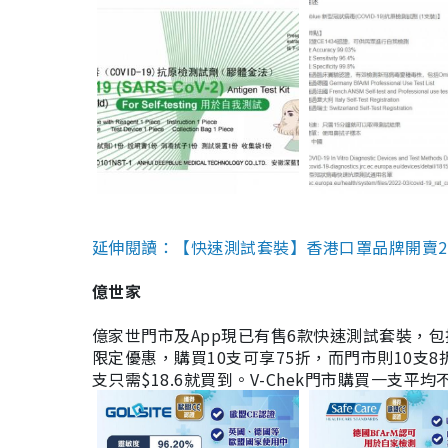
延伸閱讀：【快速測試套裝】香港口罩品牌開賣2款快速
億世家
億家世門市及App現已有售6款快速測試套裝，包括香港公司
限定優惠，購買10支可享75折，而門市則10支8折。現
支只需$18.6就買到。V-Chek門市購買一支平