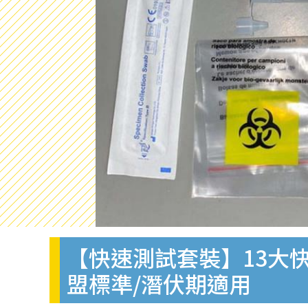
【快速測試套裝】13大快
盟標準/潛伏期適用