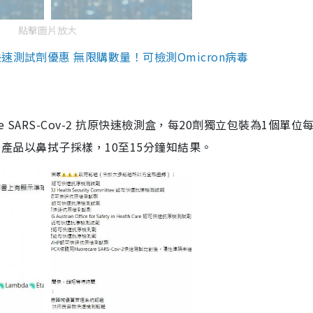
點擊圖片放大
測試劑優惠 無限購數量！可檢測Omicron病毒
are SARS-Cov-2 抗原快速檢測盒，每20劑獨立包裝為1個單位
5。產品以鼻拭子採樣，10至15分鐘知結果。