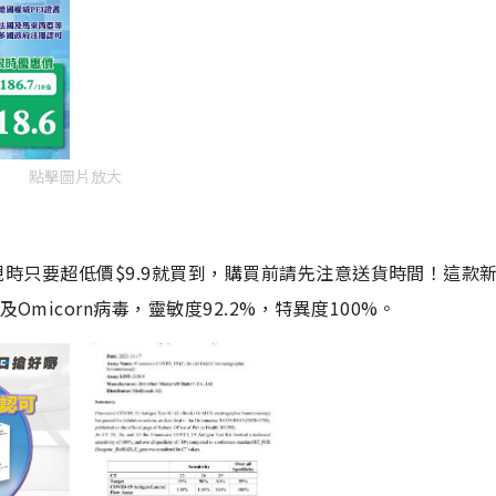
點擊圖片放大
劑，現時只要超低價$9.9就買到，購買前請先注意送貨時間！這款
Omicorn病毒，靈敏度92.2%，特異度100%。