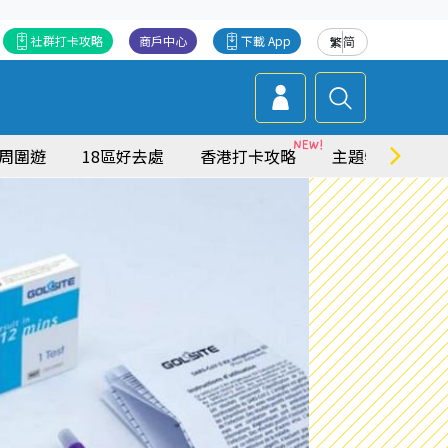
社群打卡攻略
商戶中心
下載 App
繁
简
周圍遊
18區好去處
香港打卡攻略
主題特集