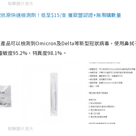
點擊圖片放大
3款抗原快速檢測劑！低至$15/支 獲歐盟認證+無限購數量
品可以檢測到Omicron及Delta等新型冠狀病毒，使用鼻拭
度95.2%，特異度98.1%。
點擊圖片放大