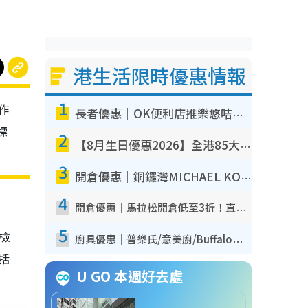
港生活限時優惠情報
1
作
長者優惠｜OK便利店推樂悠咭優惠！買麵包/牛奶/保健品拍卡即減
標
2
【8月生日優惠2026】全港85大食買玩著數攻略 自助餐/火鍋放題同行免費＋誠品/DONKI送現金券
3
開倉優惠｜銅鑼灣MICHAEL KORS開倉低至17折！直擊$500起買手袋/銀包/鞋款 必買經典Jet Set系列
4
開倉優惠｜馬拉松開倉低至3折！直擊$99起買adidas／New Balance／Puma鞋款 STANLEY保溫杯劈價至$119起
5
我檢
廚具優惠｜普樂氏/意美廚/Buffalo廚具低至3折！$89起買煎鍋／炒鑊／個人鍋 同場小家電激減至$99起
包括
U GO 本週好去處