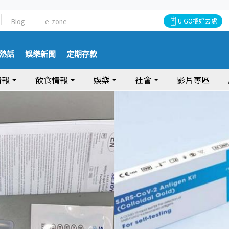
Blog
e-zone
U GO搵好去處
熱話
娛樂新聞
定期存款
情報
飲食情報
娛樂
社會
影片專區