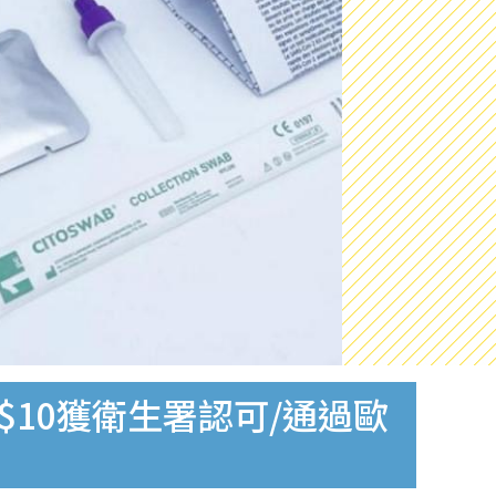
$10獲衛生署認可/通過歐