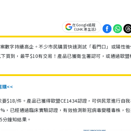
在Google追蹤
《UHK 港生活》
診個案數字持續高企。不少市民購買快速測試「看門口」或陽性後
以下買到，最平$10有交易！產品已獲衛生署認可，或通過歐盟
選購<<
惠價只要$18/件。產品已獲得歐盟CE1434認證，可供民眾進行自
性99.8%，已經通過臨床實驗認證，有效檢測新冠病毒變種毒株，
，15分鐘知結果。