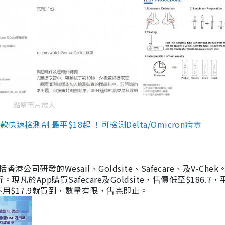
點擊圖片放大
檢測劑 最平$18起 ！可檢測Delta/Omicron病毒
研發的Wesail、Goldsite、Safecare、及V-Chek。
凡於App購買Safecare及Goldsite，售價低至$186.7
均不用$17.9就買到，數量有限，售完即止。