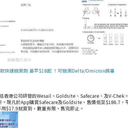
點擊圖片放大
檢測劑 最平$18起 ！可檢測Delta/Omicron病毒
研發的Wesail、Goldsite、Safecare、及V-Chek。
凡於App購買Safecare及Goldsite，售價低至$186.7
均不用$17.9就買到，數量有限，售完即止。