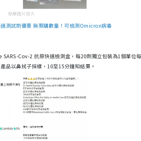
點擊圖片放大
測試劑優惠 無限購數量！可檢測Omicron病毒
are SARS-Cov-2 抗原快速檢測盒，每20劑獨立包裝為1個單位
5。產品以鼻拭子採樣，10至15分鐘知結果。