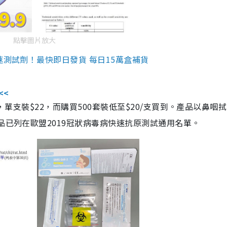
點擊圖片放大
速測試劑！最快即日發貨 每日15萬盒補貨
<<
，單支裝$22，而購買500套裝低至$20/支買到。產品以鼻咽
品已列在歐盟2019冠狀病毒病快速抗原測試通用名單。