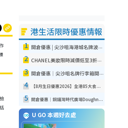
港生活限時優惠情報
1
作
開倉優惠 | 尖沙咀海港城名牌波鞋開倉低至1折！On鞋$899起／Joy&Peace鞋履$98起
標
2
CHANEL美妝限時減價低至3折！人氣粉底/唇膏/精華液低至$275！COCO香水都有平
3
開倉優惠｜尖沙咀名牌行李箱開倉低至4折！一連5日 American Tourister/ace./Hallmark $200起！
4
【8月生日優惠2026】全港85大食買玩著數攻略 自助餐/火鍋放題同行免費＋誠品/DONKI送現金券
5
我檢
開倉優惠｜銅鑼灣時代廣場Doughnut/Campo Marzio開倉低至1折！背囊、書包、手袋劈價$200起
包括
U GO 本週好去處