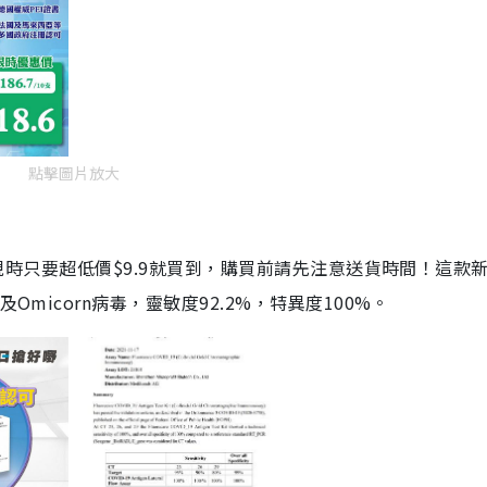
點擊圖片放大
劑，現時只要超低價$9.9就買到，購買前請先注意送貨時間！這款
Omicorn病毒，靈敏度92.2%，特異度100%。