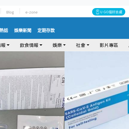
Blog
e-zone
U GO搵好去處
熱話
娛樂新聞
定期存款
情報
飲食情報
娛樂
社會
影片專區