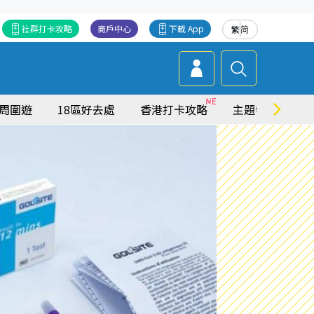
社群打卡攻略
商戶中心
下載 App
繁
简
周圍遊
18區好去處
香港打卡攻略
主題特集