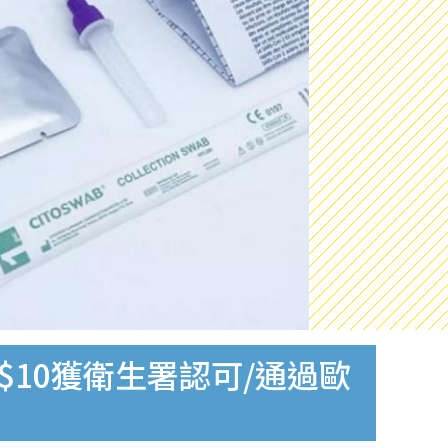
$10獲衛生署認可/通過歐