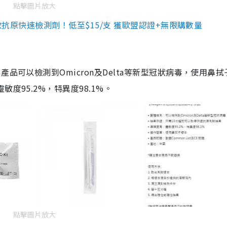
點擊圖片放大
3款抗原快速檢測劑！低至$15/支 獲歐盟認證+無限購數量
品可以檢測到Omicron及Delta等新型冠狀病毒，使用鼻拭
度95.2%，特異度98.1%。
點擊圖片放大