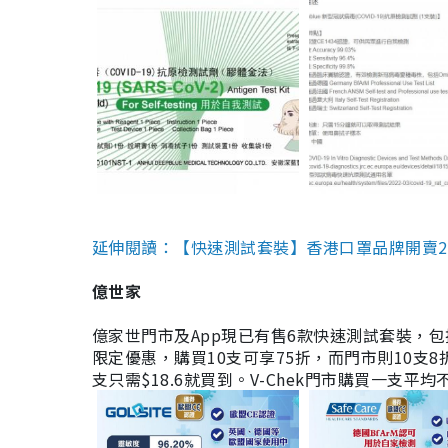
延伸閱讀：【快速測試套裝】香港口罩品牌開賣2款快速
億世家
億家世門市及App現已有售6款快速測試套裝，包括香港公司
限定優惠，購買10支可享75折，而門市則10支8折。現
支只需$18.6就買到。V-Chek門市購買一支平