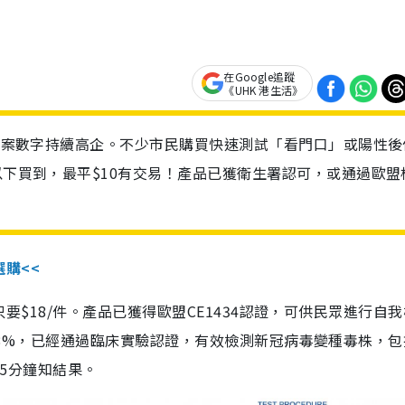
在Google追蹤
《UHK 港生活》
診個案數字持續高企。不少市民購買快速測試「看門口」或陽性後
以下買到，最平$10有交易！產品已獲衛生署認可，或通過歐盟
選購<<
惠價只要$18/件。產品已獲得歐盟CE1434認證，可供民眾進行自
性99.8%，已經通過臨床實驗認證，有效檢測新冠病毒變種毒株，
，15分鐘知結果。