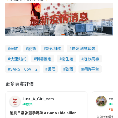
著數
疫情
新冠肺炎
快速測試套裝
快速測試
網購優惠
衞生署
冠狀病毒
SARS－CoV－2
護理
歐盟
網購平台
更多真實評價
Just_A_Girl_eats
co c
娛樂
吹
台灣
追劇日常🎬 殺手媽咪 A Bona Fide Killer
台灣地鐵宣