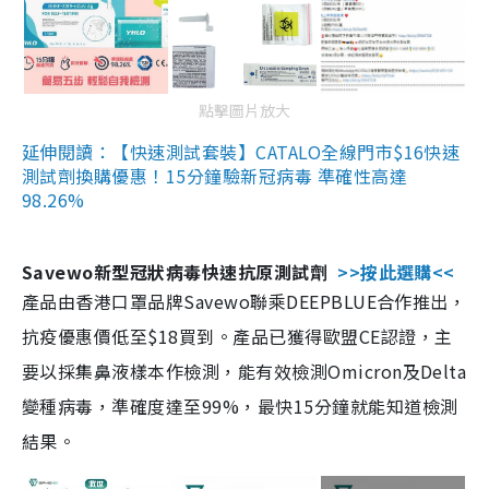
點擊圖片放大
延伸閱讀：【快速測試套裝】CATALO全線門市$16快速
測試劑換購優惠！15分鐘驗新冠病毒 準確性高達
98.26%
Savewo新型冠狀病毒快速抗原測試劑
>>按此選購<<
產品由香港口罩品牌Savewo聯乘DEEPBLUE合作推出，
抗疫優惠價低至$18買到。產品已獲得歐盟CE認證，主
要以採集鼻液樣本作檢測，能有效檢測Omicron及Delta
變種病毒，準確度達至99%，最快15分鐘就能知道檢測
結果。