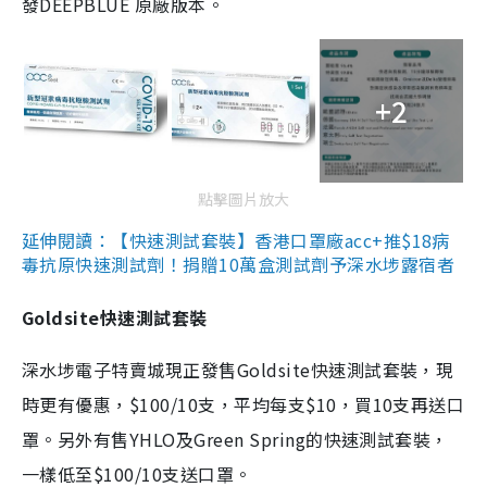
發DEEPBLUE 原廠版本。
+2
點擊圖片放大
延伸閱讀：【快速測試套裝】香港口罩廠acc+推$18病
毒抗原快速測試劑！捐贈10萬盒測試劑予深水埗露宿者
Goldsite快速測試套裝
深水埗電子特賣城現正發售Goldsite快速測試套裝，現
時更有優惠，$100/10支，平均每支$10，買10支再送口
罩。另外有售YHLO及Green Spring的快速測試套裝，
一樣低至$100/10支送口罩。