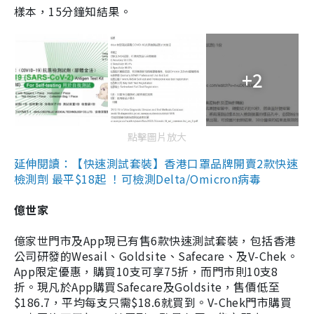
樣本，15分鐘知結果。
+2
點擊圖片放大
延伸閱讀：【快速測試套裝】香港口罩品牌開賣2款快速
檢測劑 最平$18起 ！可檢測Delta/Omicron病毒
億世家
億家世門市及App現已有售6款快速測試套裝，包括香港
公司研發的Wesail、Goldsite、Safecare、及V-Chek。
App限定優惠，購買10支可享75折，而門市則10支8
折。現凡於App購買Safecare及Goldsite，售價低至
$186.7，平均每支只需$18.6就買到。V-Chek門市購買