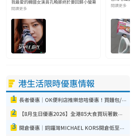
我最愛的韓國女演員孔曉振終於要回歸小螢幕啦!這次的劇本改編自同名
閱讀更多
閱讀更多
港生活限時優惠情報
1
長者優惠｜OK便利店推樂悠咭優惠！買麵包/牛奶/保健品拍卡即減
2
【8月生日優惠2026】全港85大食買玩著數攻略 自助餐/火鍋放題同行免費＋誠品/DONKI送現金券
3
開倉優惠｜銅鑼灣MICHAEL KORS開倉低至17折！直擊$500起買手袋/銀包/鞋款 必買經典Jet Set系列