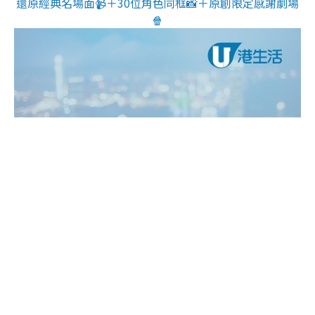
還原經典名場面📹＋30位角色同框📸＋原創限定感謝劇場
🍿