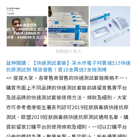
點擊圖片放大
延伸閱讀：【快速測試套裝】深水埗電子特賣城$15快速
抗原測試劑 現貨發售！買10支再送3支檢測棒
<< 提提大家，各零售商發售的快速測試套裝規格不一，
購買市面上不同品牌的快速測試套裝前請留意售賣平台
及該品牌的快速測試套裝使用方法、條款及細則，大家
亦可參考香港衞生署表列認可2019冠狀病毒病快速抗原
測試、歐盟2019冠狀病毒病快速抗原測試通用名單，購
買前留意訂購平台的使用條款及細則，一切以訂購平台
公佈的價錢為準。數量有限，售完即止；所有優惠細則