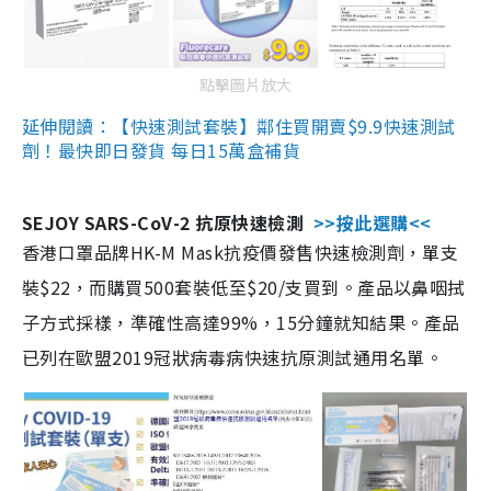
點擊圖片放大
延伸閱讀：【快速測試套裝】鄰住買開賣$9.9快速測試
劑！最快即日發貨 每日15萬盒補貨
SEJOY SARS-CoV-2 抗原快速檢測
>>按此選購<<
香港口罩品牌HK-M Mask抗疫價發售快速檢測劑，單支
裝$22，而購買500套裝低至$20/支買到。產品以鼻咽拭
子方式採樣，準確性高達99%，15分鐘就知結果。產品
已列在歐盟2019冠狀病毒病快速抗原測試通用名單。