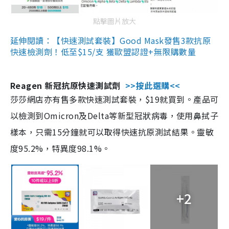
點擊圖片放大
延伸閱讀：【快速測試套裝】Good Mask發售3款抗原
快速檢測劑！低至$15/支 獲歐盟認證+無限購數量
Reagen 新冠抗原快速測試劑
>>按此選購<<
莎莎網店亦有售多款快速測試套裝，$19就買到。產品可
以檢測到Omicron及Delta等新型冠狀病毒，使用鼻拭子
樣本，只需15分鐘就可以取得快速抗原測試結果。靈敏
度95.2%，特異度98.1%。
+2