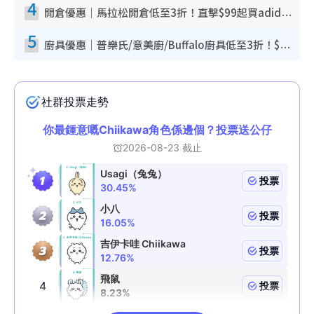
4
開倉優惠｜馬拉松開倉低至3折！直擊$99起買adidas／New Balance／Puma鞋款 STANLEY保溫杯劈價至$119起
5
廚具優惠｜普樂氏/意美廚/Buffalo廚具低至3折！$89起買煎鍋／炒鑊／個人鍋 同場小家電激減至$99起