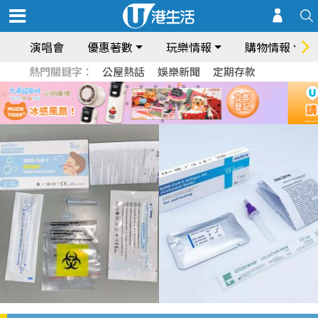
演唱會
優惠著數
玩樂情報
購物情報
熱門關鍵字：
公屋熱話
娛樂新聞
定期存款