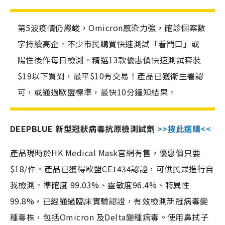
第5波疫情仍嚴峻，Omicron感染力強，確診個案數
字持續高企。不少市民購買快速測試「看門口」或
陽性後作每日檢測。精選13款優惠價快速測試套裝
$19以下買到，最平$10有交易！產品已獲衛生署認
可，或通過歐盟標準，最快10分鐘知結果。
DEEPBLUE 新型冠狀病毒抗原檢測試劑
>>按此選購<<
產品現時於HK Medical Mask官網有售，優惠價只要
$18/件。產品已獲得歐盟CE1434認證，可供民眾進行自
我檢測。準確度 99.03%、靈敏度96.4%、特異性
99.8%，已經通過臨床實驗認證，有效檢測新冠病毒變
種毒株，包括Omicron 及Delta變種病毒。使用鼻拭子