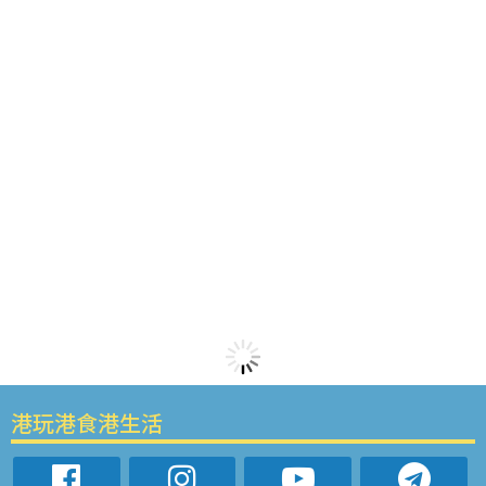
港玩港食港生活