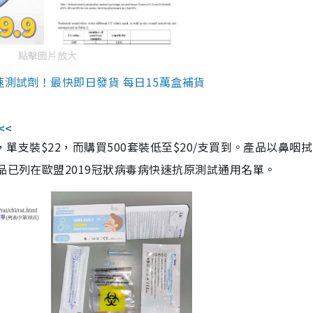
點擊圖片放大
速測試劑！最快即日發貨 每日15萬盒補貨
<<
，單支裝$22，而購買500套裝低至$20/支買到。產品以鼻咽
品已列在歐盟2019冠狀病毒病快速抗原測試通用名單。