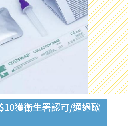
$10獲衛生署認可/通過歐