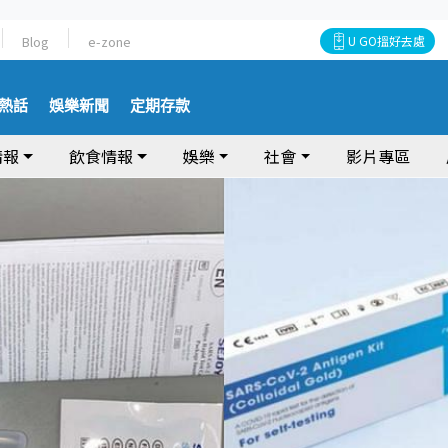
Blog
e-zone
U GO搵好去處
熱話
娛樂新聞
定期存款
情報
飲食情報
娛樂
社會
影片專區