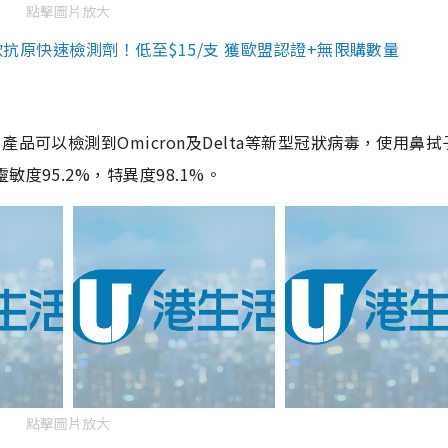
點擊圖片放大
3款抗原快速檢測劑！低至$15/支 獲歐盟認證+無限購數量
品可以檢測到Omicron及Delta等新型冠狀病毒，使用鼻拭
度95.2%，特異度98.1%。
點擊圖片放大