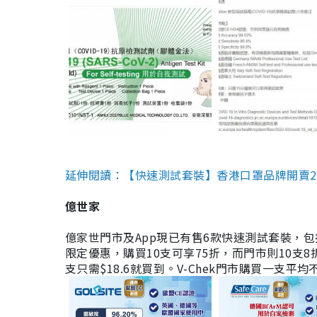
延伸閱讀：【快速測試套裝】香港口罩品牌開賣2款快速
億世家
億家世門市及App現已有售6款快速測試套裝，包括香港公司
限定優惠，購買10支可享75折，而門市則10支8折。現
支只需$18.6就買到。V-Chek門市購買一支平