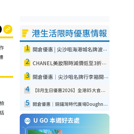
港生活限時優惠情報
1
作
開倉優惠 | 尖沙咀海港城名牌波鞋開倉低至1折！On鞋$899起／Joy&Peace鞋履$98起
標
2
CHANEL美妝限時減價低至3折！人氣粉底/唇膏/精華液低至$275！COCO香水都有平
3
開倉優惠｜尖沙咀名牌行李箱開倉低至4折！一連5日 American Tourister/ace./Hallmark $200起！
4
【8月生日優惠2026】全港85大食買玩著數攻略 自助餐/火鍋放題同行免費＋誠品/DONKI送現金券
5
我檢
開倉優惠｜銅鑼灣時代廣場Doughnut/Campo Marzio開倉低至1折！背囊、書包、手袋劈價$200起
包括
U GO 本週好去處