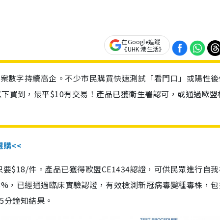
在Google追蹤
《UHK 港生活》
診個案數字持續高企。不少市民購買快速測試「看門口」或陽性後
以下買到，最平$10有交易！產品已獲衛生署認可，或通過歐盟
選購<<
惠價只要$18/件。產品已獲得歐盟CE1434認證，可供民眾進行自
性99.8%，已經通過臨床實驗認證，有效檢測新冠病毒變種毒株，
，15分鐘知結果。