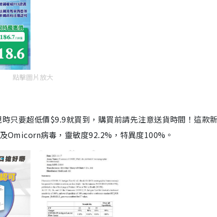
點擊圖片放大
劑，現時只要超低價$9.9就買到，購買前請先注意送貨時間！這款
Omicorn病毒，靈敏度92.2%，特異度100%。