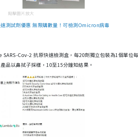
點擊圖片放大
測試劑優惠 無限購數量！可檢測Omicron病毒
are SARS-Cov-2 抗原快速檢測盒，每20劑獨立包裝為1個單位
5。產品以鼻拭子採樣，10至15分鐘知結果。