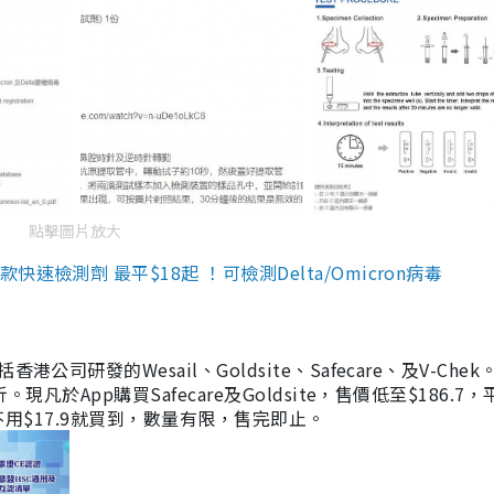
點擊圖片放大
檢測劑 最平$18起 ！可檢測Delta/Omicron病毒
研發的Wesail、Goldsite、Safecare、及V-Chek。
凡於App購買Safecare及Goldsite，售價低至$186.7
均不用$17.9就買到，數量有限，售完即止。