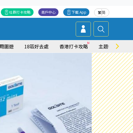
社群打卡攻略
商戶中心
下載 App
繁
简
周圍遊
18區好去處
香港打卡攻略
主題特集