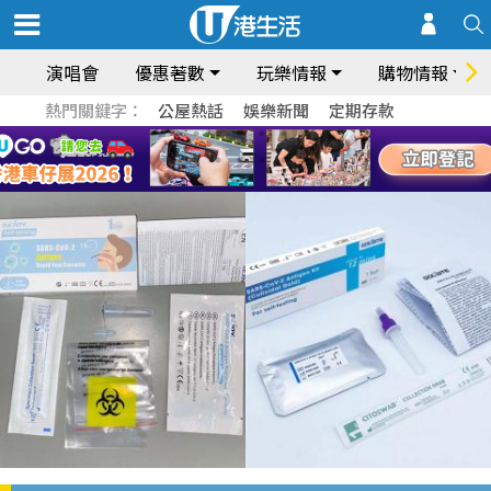
演唱會
優惠著數
玩樂情報
購物情報
熱門關鍵字：
公屋熱話
娛樂新聞
定期存款