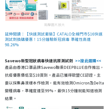
點擊圖片放大
延伸閱讀：【快速測試套裝】CATALO全線門市$16快速
測試劑換購優惠！15分鐘驗新冠病毒 準確性高達
98.26%
Savewo新型冠狀病毒快速抗原測試劑
>>按此選購<<
產品由香港口罩品牌Savewo聯乘DEEPBLUE合作推出，
抗疫優惠價低至$18買到。產品已獲得歐盟CE認證，主
要以採集鼻液樣本作檢測，能有效檢測Omicron及Delta
變種病毒，準確度達至99%，最快15分鐘就能知道檢測
結果。