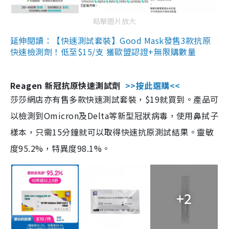
點擊圖片放大
延伸閱讀：【快速測試套裝】Good Mask發售3款抗原
快速檢測劑！低至$15/支 獲歐盟認證+無限購數量
Reagen 新冠抗原快速測試劑
>>按此選購<<
莎莎網店亦有售多款快速測試套裝，$19就買到。產品可
以檢測到Omicron及Delta等新型冠狀病毒，使用鼻拭子
樣本，只需15分鐘就可以取得快速抗原測試結果。靈敏
度95.2%，特異度98.1%。
+2