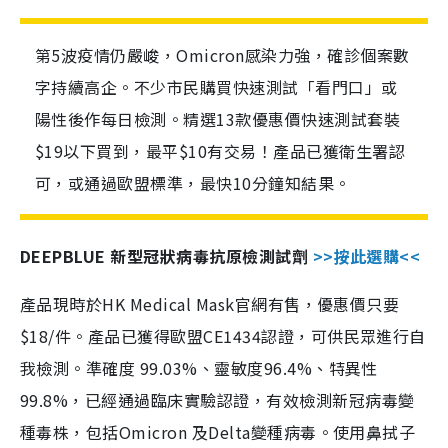
第5波疫情仍嚴峻，Omicron感染力強，確診個案數
字持續高企。不少市民購買快速測試「看門口」或
陽性後作每日檢測。精選13款優惠價快速測試套裝
$19以下買到，最平$10有交易！產品已獲衛生署認
可，或通過歐盟標準，最快10分鐘知結果。
DEEPBLUE 新型冠狀病毒抗原檢測試劑
>>按此選購<<
產品現時於HK Medical Mask官網有售，優惠價只要
$18/件。產品已獲得歐盟CE1434認證，可供民眾進行自
我檢測。準確度 99.03%、靈敏度96.4%、特異性
99.8%，已經通過臨床實驗認證，有效檢測新冠病毒變
種毒株，包括Omicron 及Delta變種病毒。使用鼻拭子