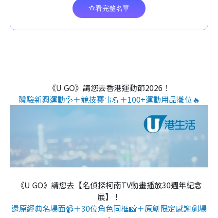
《U GO》請您去香港運動節2026！
體驗新興運動💦＋競技賽事💪＋100+運動用品攤位🔥
《U GO》請您去【名偵探柯南TV動畫播放30週年紀念
展】！
還原經典名場面📹＋30位角色同框📸＋原創限定感謝劇場