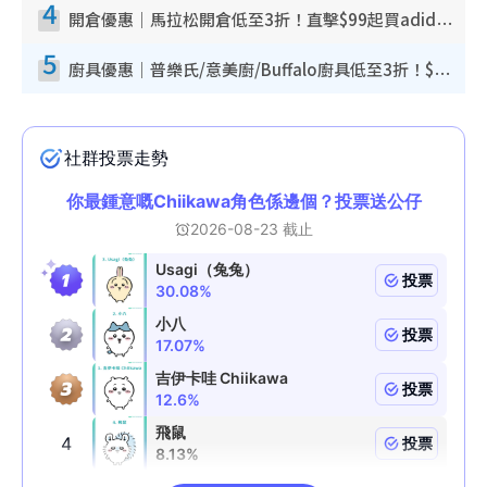
4
開倉優惠｜馬拉松開倉低至3折！直擊$99起買adidas／New Balance／Puma鞋款 STANLEY保溫杯劈價至$119起
5
廚具優惠｜普樂氏/意美廚/Buffalo廚具低至3折！$89起買煎鍋／炒鑊／個人鍋 同場小家電激減至$99起