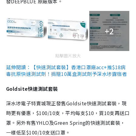
發DEEPBLUE 原廠版本。
+2
點擊圖片放大
延伸閱讀：【快速測試套裝】香港口罩廠acc+推$18病
毒抗原快速測試劑！捐贈10萬盒測試劑予深水埗露宿者
Goldsite快速測試套裝
深水埗電子特賣城現正發售Goldsite快速測試套裝，現
時更有優惠，$100/10支，平均每支$10，買10支再送口
罩。另外有售YHLO及Green Spring的快速測試套裝，
一樣低至$100/10支送口罩。