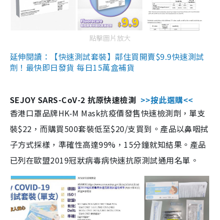
點擊圖片放大
延伸閱讀：【快速測試套裝】鄰住買開賣$9.9快速測試
劑！最快即日發貨 每日15萬盒補貨
SEJOY SARS-CoV-2 抗原快速檢測
>>按此選購<<
香港口罩品牌HK-M Mask抗疫價發售快速檢測劑，單支
裝$22，而購買500套裝低至$20/支買到。產品以鼻咽拭
子方式採樣，準確性高達99%，15分鐘就知結果。產品
已列在歐盟2019冠狀病毒病快速抗原測試通用名單。