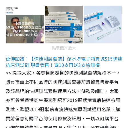
點擊圖片放大
延伸閱讀：【快速測試套裝】深水埗電子特賣城$15快速
抗原測試劑 現貨發售！買10支再送3支檢測棒
<< 提提大家，各零售商發售的快速測試套裝規格不一，
購買市面上不同品牌的快速測試套裝前請留意售賣平台
及該品牌的快速測試套裝使用方法、條款及細則，大家
亦可參考香港衞生署表列認可2019冠狀病毒病快速抗原
測試、歐盟2019冠狀病毒病快速抗原測試通用名單，購
買前留意訂購平台的使用條款及細則，一切以訂購平台
公佈的價錢為準。數量有限，售完即止；所有優惠細則