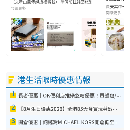
（文章由風傳媒授權轉載） 準備前往韓國旅遊的民眾，近期要特別留
夏天其中一種時
閱讀更多
閱讀更多
港生活限時優惠情報
1
長者優惠｜OK便利店推樂悠咭優惠！買麵包/牛奶/保健品拍卡即減
2
【8月生日優惠2026】全港85大食買玩著數攻略 自助餐/火鍋放題同行免費＋誠品/DONKI送現金券
3
開倉優惠｜銅鑼灣MICHAEL KORS開倉低至17折！直擊$500起買手袋/銀包/鞋款 必買經典Jet Set系列