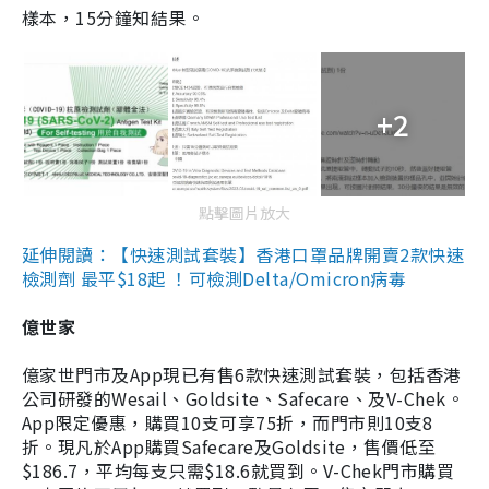
樣本，15分鐘知結果。
+2
點擊圖片放大
延伸閱讀：【快速測試套裝】香港口罩品牌開賣2款快速
檢測劑 最平$18起 ！可檢測Delta/Omicron病毒
億世家
億家世門市及App現已有售6款快速測試套裝，包括香港
公司研發的Wesail、Goldsite、Safecare、及V-Chek。
App限定優惠，購買10支可享75折，而門市則10支8
折。現凡於App購買Safecare及Goldsite，售價低至
$186.7，平均每支只需$18.6就買到。V-Chek門市購買