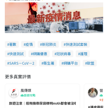
著數
疫情
新冠肺炎
快速測試套裝
快速測試
網購優惠
冠狀病毒
護理
SARS－CoV－2
衞生署
網購平台
歐盟
更多真實評價
風傳媒
營養教
旅遊攻略
生
香港
旅遊注意｜搭飛機帶尿袋標明mAh都會被沒收😱出發前切記檢查「1
#連皮帶籽都