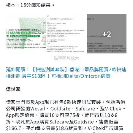
樣本，15分鐘知結果。
+2
點擊圖片放大
延伸閱讀：【快速測試套裝】香港口罩品牌開賣2款快速
檢測劑 最平$18起 ！可檢測Delta/Omicron病毒
億世家
億家世門市及App現已有售6款快速測試套裝，包括香港
公司研發的Wesail、Goldsite、Safecare、及V-Chek。
App限定優惠，購買10支可享75折，而門市則10支8
折。現凡於App購買Safecare及Goldsite，售價低至
$186.7，平均每支只需$18.6就買到。V-Chek門市購買