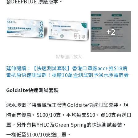
發DEEPBLUE 原廠版本。
+2
點擊圖片放大
延伸閱讀：【快速測試套裝】香港口罩廠acc+推$18病
毒抗原快速測試劑！捐贈10萬盒測試劑予深水埗露宿者
Goldsite快速測試套裝
深水埗電子特賣城現正發售Goldsite快速測試套裝，現
時更有優惠，$100/10支，平均每支$10，買10支再送口
罩。另外有售YHLO及Green Spring的快速測試套裝，
一樣低至$100/10支送口罩。