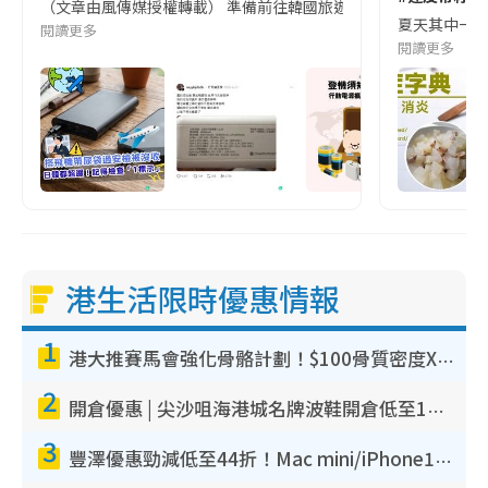
（文章由風傳媒授權轉載） 準備前往韓國旅遊的民眾，近期要特別留
夏天其中一種時
閱讀更多
閱讀更多
港生活限時優惠情報
1
港大推賽馬會強化骨骼計劃！$100骨質密度X光檢查 完成免費運動訓練送超市禮券！附參加資格
2
開倉優惠 | 尖沙咀海港城名牌波鞋開倉低至1折！On鞋$899起／Joy&Peace鞋履$98起
3
豐澤優惠勁減低至44折！Mac mini/iPhone17Pro大減價！廚房家電$220起