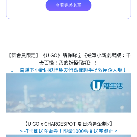
【新會員限定】《U GO》請你睇👹《蠟筆小新劇場版：千
奇百怪！我的妖怪假期》！
↓一齊睇下小新同妖怪朋友們點樣聯手拯救屋企人啦↓
【U GO x CHARGESPOT 夏日消暑企劃⚡】
> 打卡即送充電券！限量1000張🔋送完即止 <