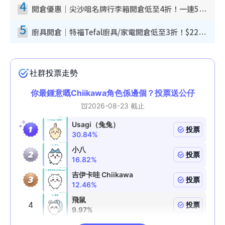
4
開倉優惠｜尖沙咀名牌行李箱開倉低至4折！一連5日 American Tourister/ace./Hallmark $200起！
5
廚具開倉｜特福Tefal廚具/家電開倉低至3折！$220起買平底鍋/炒鑊/湯煲！電飯煲/吸塵機/燙斗$418起