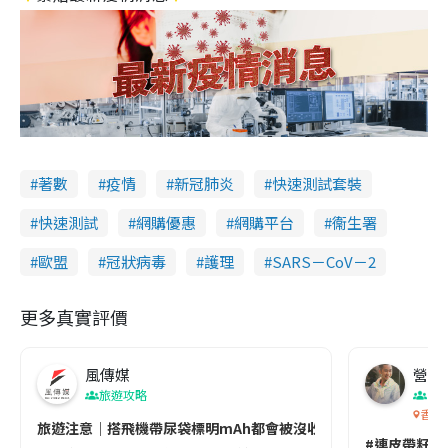
著數
疫情
新冠肺炎
快速測試套裝
快速測試
網購優惠
網購平台
衞生署
歐盟
冠狀病毒
護理
SARS－CoV－2
更多真實評價
風傳媒
營養教
旅遊攻略
生
香港
旅遊注意｜搭飛機帶尿袋標明mAh都會被沒收😱出發前切記檢查「1
#連皮帶籽都