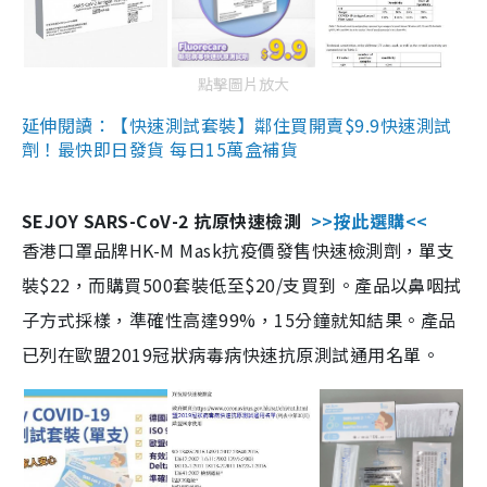
點擊圖片放大
延伸閱讀：【快速測試套裝】鄰住買開賣$9.9快速測試
劑！最快即日發貨 每日15萬盒補貨
SEJOY SARS-CoV-2 抗原快速檢測
>>按此選購<<
香港口罩品牌HK-M Mask抗疫價發售快速檢測劑，單支
裝$22，而購買500套裝低至$20/支買到。產品以鼻咽拭
子方式採樣，準確性高達99%，15分鐘就知結果。產品
已列在歐盟2019冠狀病毒病快速抗原測試通用名單。