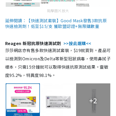
點擊圖片放大
延伸閱讀：【快速測試套裝】Good Mask發售3款抗原
快速檢測劑！低至$15/支 獲歐盟認證+無限購數量
Reagen 新冠抗原快速測試劑
>>按此選購<<
莎莎網店亦有售多款快速測試套裝，$19就買到。產品可
以檢測到Omicron及Delta等新型冠狀病毒，使用鼻拭子
樣本，只需15分鐘就可以取得快速抗原測試結果。靈敏
度95.2%，特異度98.1%。
+2