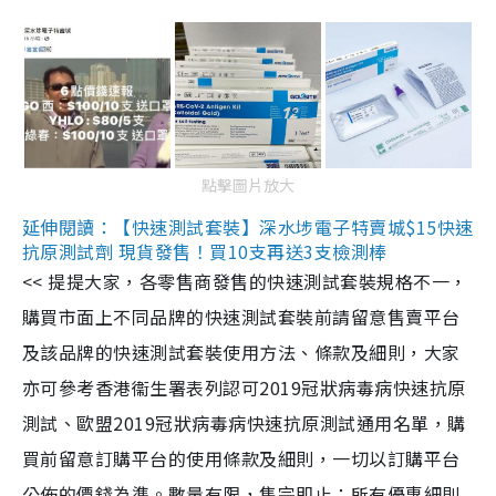
點擊圖片放大
延伸閱讀：【快速測試套裝】深水埗電子特賣城$15快速
抗原測試劑 現貨發售！買10支再送3支檢測棒
<< 提提大家，各零售商發售的快速測試套裝規格不一，
購買市面上不同品牌的快速測試套裝前請留意售賣平台
及該品牌的快速測試套裝使用方法、條款及細則，大家
亦可參考香港衞生署表列認可2019冠狀病毒病快速抗原
測試、歐盟2019冠狀病毒病快速抗原測試通用名單，購
買前留意訂購平台的使用條款及細則，一切以訂購平台
公佈的價錢為準。數量有限，售完即止；所有優惠細則