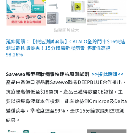
點擊圖片放大
延伸閱讀：【快速測試套裝】CATALO全線門市$16快速
測試劑換購優惠！15分鐘驗新冠病毒 準確性高達
98.26%
Savewo新型冠狀病毒快速抗原測試劑
>>按此選購<<
產品由香港口罩品牌Savewo聯乘DEEPBLUE合作推出，
抗疫優惠價低至$18買到。產品已獲得歐盟CE認證，主
要以採集鼻液樣本作檢測，能有效檢測Omicron及Delta
變種病毒，準確度達至99%，最快15分鐘就能知道檢測
結果。