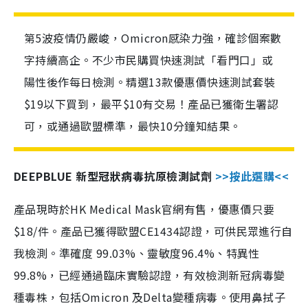
第5波疫情仍嚴峻，Omicron感染力強，確診個案數
字持續高企。不少市民購買快速測試「看門口」或
陽性後作每日檢測。精選13款優惠價快速測試套裝
$19以下買到，最平$10有交易！產品已獲衛生署認
可，或通過歐盟標準，最快10分鐘知結果。
DEEPBLUE 新型冠狀病毒抗原檢測試劑
>>按此選購<<
產品現時於HK Medical Mask官網有售，優惠價只要
$18/件。產品已獲得歐盟CE1434認證，可供民眾進行自
我檢測。準確度 99.03%、靈敏度96.4%、特異性
99.8%，已經通過臨床實驗認證，有效檢測新冠病毒變
種毒株，包括Omicron 及Delta變種病毒。使用鼻拭子