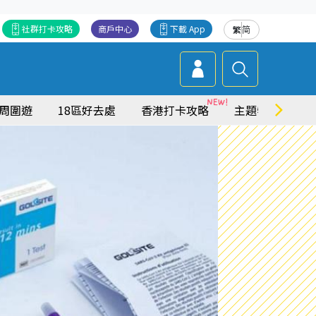
社群打卡攻略
商戶中心
下載 App
繁
简
周圍遊
18區好去處
香港打卡攻略
主題特集