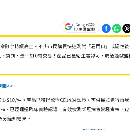
在Google追蹤
《UHK 港生活》
診個案數字持續高企。不少市民購買快速測試「看門口」或陽性後
以下買到，最平$10有交易！產品已獲衛生署認可，或通過歐盟
選購<<
惠價只要$18/件。產品已獲得歐盟CE1434認證，可供民眾進行自
性99.8%，已經通過臨床實驗認證，有效檢測新冠病毒變種毒株，
，15分鐘知結果。