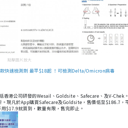
點擊圖片放大
檢測劑 最平$18起 ！可檢測Delta/Omicron病毒
研發的Wesail、Goldsite、Safecare、及V-Chek。
凡於App購買Safecare及Goldsite，售價低至$186.7
均不用$17.9就買到，數量有限，售完即止。