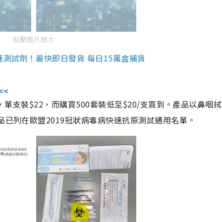
點擊圖片放大
速測試劑！最快即日發貨 每日15萬盒補貨
<<
，單支裝$22，而購買500套裝低至$20/支買到。產品以鼻咽
品已列在歐盟2019冠狀病毒病快速抗原測試通用名單。