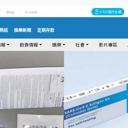
Blog
e-zone
U GO搵好去處
熱話
娛樂新聞
定期存款
情報
飲食情報
娛樂
社會
影片專區