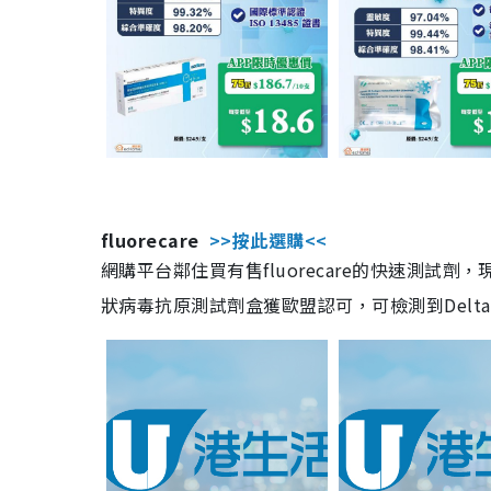
fluorecare
>>按此選購<<
網購平台鄰住買有售fluorecare的快速測試
狀病毒抗原測試劑盒獲歐盟認可，可檢測到Delta及