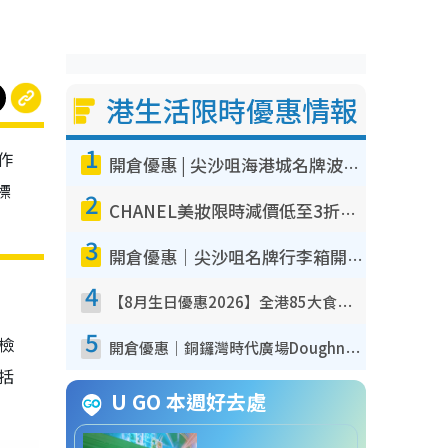
港生活限時優惠情報
1
作
開倉優惠 | 尖沙咀海港城名牌波鞋開倉低至1折！On鞋$899起／Joy&Peace鞋履$98起
標
2
CHANEL美妝限時減價低至3折！人氣粉底/唇膏/精華液低至$275！COCO香水都有平
3
開倉優惠｜尖沙咀名牌行李箱開倉低至4折！一連5日 American Tourister/ace./Hallmark $200起！
4
【8月生日優惠2026】全港85大食買玩著數攻略 自助餐/火鍋放題同行免費＋誠品/DONKI送現金券
5
我檢
開倉優惠｜銅鑼灣時代廣場Doughnut/Campo Marzio開倉低至1折！背囊、書包、手袋劈價$200起
包括
U GO 本週好去處