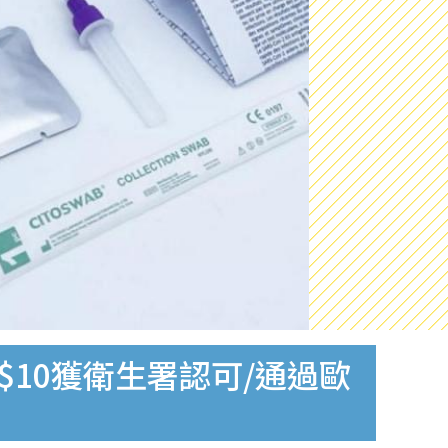
$10獲衛生署認可/通過歐