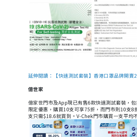
延伸閱讀：【快速測試套裝】香港口罩品牌開賣2款快速
億世家
億家世門市及App現已有售6款快速測試套裝，包括香港公司
限定優惠，購買10支可享75折，而門市則10支8折。現
支只需$18.6就買到。V-Chek門市購買一支平