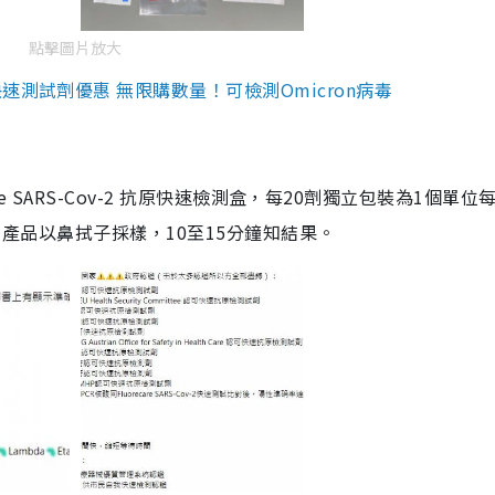
點擊圖片放大
測試劑優惠 無限購數量！可檢測Omicron病毒
are SARS-Cov-2 抗原快速檢測盒，每20劑獨立包裝為1個單位
5。產品以鼻拭子採樣，10至15分鐘知結果。