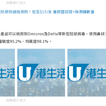
點擊圖片放大
3款抗原快速檢測劑！低至$15/支 獲歐盟認證+無限購數量
品可以檢測到Omicron及Delta等新型冠狀病毒，使用鼻拭
度95.2%，特異度98.1%。
點擊圖片放大