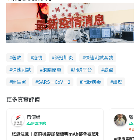
著數
疫情
新冠肺炎
快速測試套裝
快速測試
網購優惠
網購平台
歐盟
衞生署
SARS－CoV－2
冠狀病毒
護理
更多真實評價
風傳媒
營養教
旅遊攻略
生
香港
旅遊注意｜搭飛機帶尿袋標明mAh都會被沒收😱出發前切記檢查「1
#連皮帶籽都