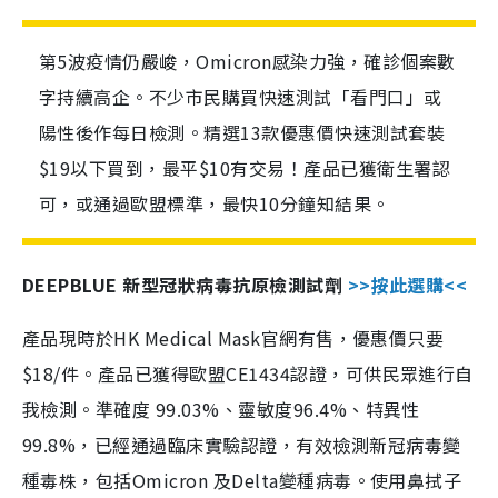
第5波疫情仍嚴峻，Omicron感染力強，確診個案數
字持續高企。不少市民購買快速測試「看門口」或
陽性後作每日檢測。精選13款優惠價快速測試套裝
$19以下買到，最平$10有交易！產品已獲衛生署認
可，或通過歐盟標準，最快10分鐘知結果。
DEEPBLUE 新型冠狀病毒抗原檢測試劑
>>按此選購<<
產品現時於HK Medical Mask官網有售，優惠價只要
$18/件。產品已獲得歐盟CE1434認證，可供民眾進行自
我檢測。準確度 99.03%、靈敏度96.4%、特異性
99.8%，已經通過臨床實驗認證，有效檢測新冠病毒變
種毒株，包括Omicron 及Delta變種病毒。使用鼻拭子