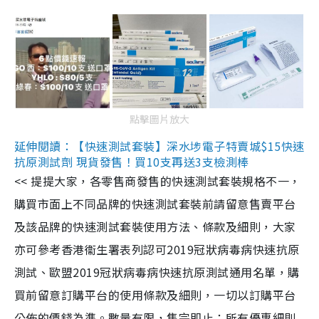
點擊圖片放大
延伸閱讀：【快速測試套裝】深水埗電子特賣城$15快速
抗原測試劑 現貨發售！買10支再送3支檢測棒
<< 提提大家，各零售商發售的快速測試套裝規格不一，
購買市面上不同品牌的快速測試套裝前請留意售賣平台
及該品牌的快速測試套裝使用方法、條款及細則，大家
亦可參考香港衞生署表列認可2019冠狀病毒病快速抗原
測試、歐盟2019冠狀病毒病快速抗原測試通用名單，購
買前留意訂購平台的使用條款及細則，一切以訂購平台
公佈的價錢為準。數量有限，售完即止；所有優惠細則