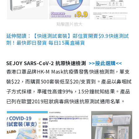
點擊圖片放大
延伸閱讀：【快速測試套裝】鄰住買開賣$9.9快速測試
劑！最快即日發貨 每日15萬盒補貨
SEJOY SARS-CoV-2 抗原快速檢測
>>按此選購<<
香港口罩品牌HK-M Mask抗疫價發售快速檢測劑，單支
裝$22，而購買500套裝低至$20/支買到。產品以鼻咽拭
子方式採樣，準確性高達99%，15分鐘就知結果。產品
已列在歐盟2019冠狀病毒病快速抗原測試通用名單。