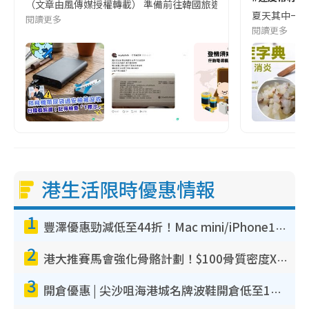
（文章由風傳媒授權轉載） 準備前往韓國旅遊的民眾，近期要特別留
夏天其中一種時
閱讀更多
閱讀更多
港生活限時優惠情報
1
豐澤優惠勁減低至44折！Mac mini/iPhone17Pro大減價！廚房家電$220起
2
港大推賽馬會強化骨骼計劃！$100骨質密度X光檢查 完成免費運動訓練送超市禮券！附參加資格
3
開倉優惠 | 尖沙咀海港城名牌波鞋開倉低至1折！On鞋$899起／Joy&Peace鞋履$98起