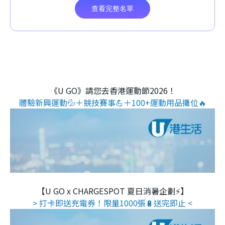
《U GO》請您去香港運動節2026！
體驗新興運動💦＋競技賽事💪＋100+運動用品攤位🔥
【U GO x CHARGESPOT 夏日消暑企劃⚡】
> 打卡即送充電券！限量1000張🔋送完即止 <