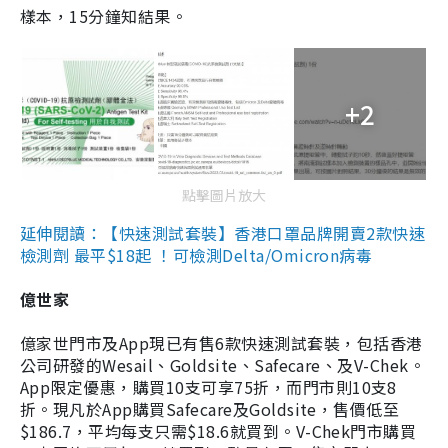
樣本，15分鐘知結果。
+2
點擊圖片放大
延伸閱讀：【快速測試套裝】香港口罩品牌開賣2款快速
檢測劑 最平$18起 ！可檢測Delta/Omicron病毒
億世家
億家世門市及App現已有售6款快速測試套裝，包括香港
公司研發的Wesail、Goldsite、Safecare、及V-Chek。
App限定優惠，購買10支可享75折，而門市則10支8
折。現凡於App購買Safecare及Goldsite，售價低至
$186.7，平均每支只需$18.6就買到。V-Chek門市購買