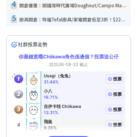
4
開倉優惠｜銅鑼灣時代廣場Doughnut/Campo Marzio開倉低至1折！背囊、書包、手袋劈價$200起
5
廚具開倉｜特福Tefal廚具/家電開倉低至3折！$220起買平底鍋/炒鑊/湯煲！電飯煲/吸塵機/燙斗$418起