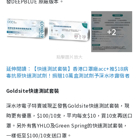
發DEEPBLUE 原廠版本。
+2
點擊圖片放大
延伸閱讀：【快速測試套裝】香港口罩廠acc+推$18病
毒抗原快速測試劑！捐贈10萬盒測試劑予深水埗露宿者
Goldsite快速測試套裝
深水埗電子特賣城現正發售Goldsite快速測試套裝，現
時更有優惠，$100/10支，平均每支$10，買10支再送口
罩。另外有售YHLO及Green Spring的快速測試套裝，
一樣低至$100/10支送口罩。