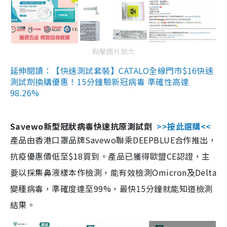
點擊圖片放大
延伸閱讀：【快速測試套裝】CATALO全線門市$16快速
測試劑換購優惠！15分鐘驗新冠病毒 準確性高達
98.26%
Savewo新型冠狀病毒快速抗原測試劑
>>按此選購<<
產品由香港口罩品牌Savewo聯乘DEEPBLUE合作推出，
抗疫優惠價低至$18買到。產品已獲得歐盟CE認證，主
要以採集鼻液樣本作檢測，能有效檢測Omicron及Delta
變種病毒，準確度達至99%，最快15分鐘就能知道檢測
結果。