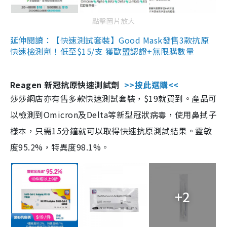
點擊圖片放大
延伸閱讀：【快速測試套裝】Good Mask發售3款抗原
快速檢測劑！低至$15/支 獲歐盟認證+無限購數量
Reagen 新冠抗原快速測試劑
>>按此選購<<
莎莎網店亦有售多款快速測試套裝，$19就買到。產品可
以檢測到Omicron及Delta等新型冠狀病毒，使用鼻拭子
樣本，只需15分鐘就可以取得快速抗原測試結果。靈敏
度95.2%，特異度98.1%。
+2