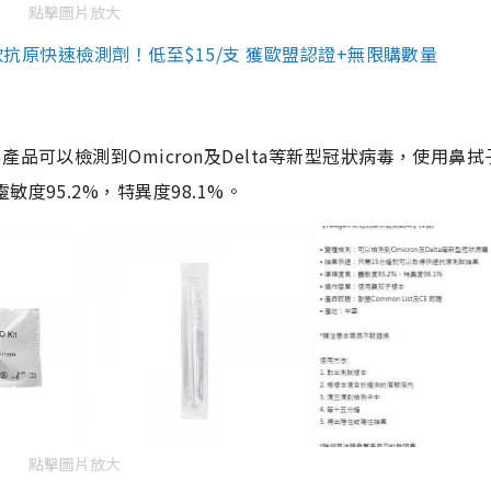
點擊圖片放大
3款抗原快速檢測劑！低至$15/支 獲歐盟認證+無限購數量
品可以檢測到Omicron及Delta等新型冠狀病毒，使用鼻拭
度95.2%，特異度98.1%。
點擊圖片放大