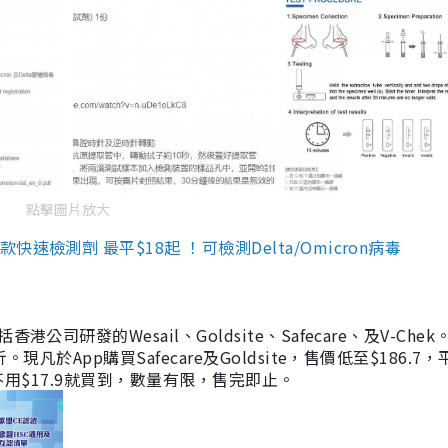
點擊圖片放大
檢測劑 最平$18起 ！可檢測Delta/Omicron病毒
研發的Wesail、Goldsite、Safecare、及V-Chek。
凡於App購買Safecare及Goldsite，售價低至$186.7
均不用$17.9就買到，數量有限，售完即止。