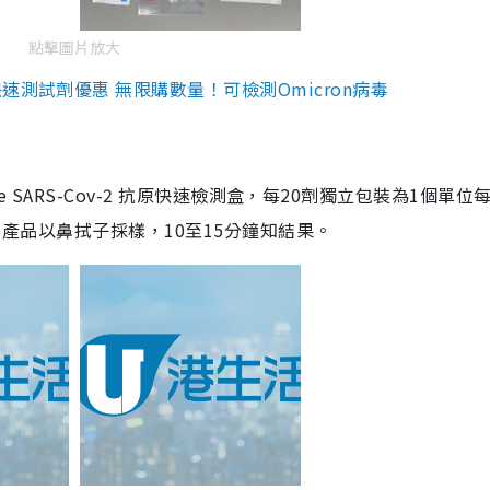
點擊圖片放大
測試劑優惠 無限購數量！可檢測Omicron病毒
are SARS-Cov-2 抗原快速檢測盒，每20劑獨立包裝為1個單位
5。產品以鼻拭子採樣，10至15分鐘知結果。