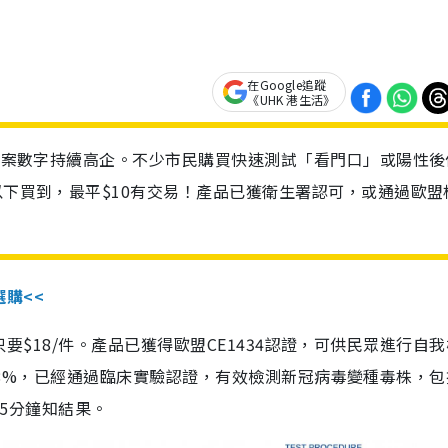
在Google追蹤
《UHK 港生活》
診個案數字持續高企。不少市民購買快速測試「看門口」或陽性後
以下買到，最平$10有交易！產品已獲衛生署認可，或通過歐盟
選購<<
惠價只要$18/件。產品已獲得歐盟CE1434認證，可供民眾進行自
性99.8%，已經通過臨床實驗認證，有效檢測新冠病毒變種毒株，
，15分鐘知結果。