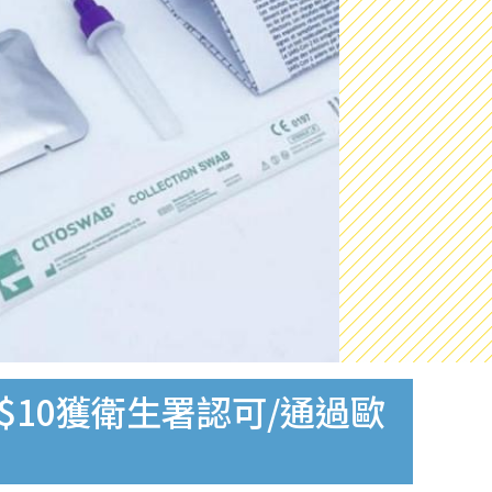
$10獲衛生署認可/通過歐