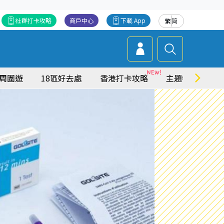
社群打卡攻略
商戶中心
下載 App
繁
简
周圍遊
18區好去處
香港打卡攻略
主題特集