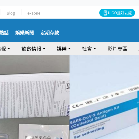
Blog
e-zone
U GO搵好去處
熱話
娛樂新聞
定期存款
情報
飲食情報
娛樂
社會
影片專區