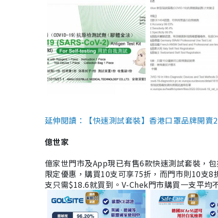
延伸閱讀：【快速測試套裝】香港口罩品牌開賣2款快速
億世家
億家世門市及App現已有售6款快速測試套裝，包括香港公司
限定優惠，購買10支可享75折，而門市則10支8折。現
支只需$18.6就買到。V-Chek門市購買一支平