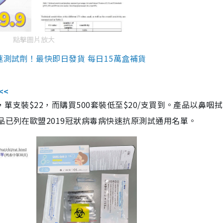
點擊圖片放大
速測試劑！最快即日發貨 每日15萬盒補貨
<<
，單支裝$22，而購買500套裝低至$20/支買到。產品以鼻咽
品已列在歐盟2019冠狀病毒病快速抗原測試通用名單。