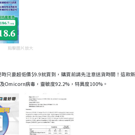
點擊圖片放大
劑，現時只要超低價$9.9就買到，購買前請先注意送貨時間！這款
Omicorn病毒，靈敏度92.2%，特異度100%。