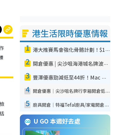
港生活限時優惠情報
1
作
港大推賽馬會強化骨骼計劃！$100骨質密度X光檢查 完成免費運動訓練送超市禮券！附參加資格
標
2
開倉優惠 | 尖沙咀海港城名牌波鞋開倉低至1折！On鞋$899起／Joy&Peace鞋履$98起
3
豐澤優惠勁減低至44折！Mac mini/iPhone17Pro大減價！廚房家電$220起
4
開倉優惠｜尖沙咀名牌行李箱開倉低至4折！一連5日 American Tourister/ace./Hallmark $200起！
5
我檢
廚具開倉｜特福Tefal廚具/家電開倉低至3折！$220起買平底鍋/炒鑊/湯煲！電飯煲/吸塵機/燙斗$418起
包括
U GO 本週好去處