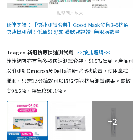
點擊圖片放大
延伸閱讀：【快速測試套裝】Good Mask發售3款抗原
快速檢測劑！低至$15/支 獲歐盟認證+無限購數量
Reagen 新冠抗原快速測試劑
>>按此選購<<
莎莎網店亦有售多款快速測試套裝，$19就買到。產品可
以檢測到Omicron及Delta等新型冠狀病毒，使用鼻拭子
樣本，只需15分鐘就可以取得快速抗原測試結果。靈敏
度95.2%，特異度98.1%。
+2