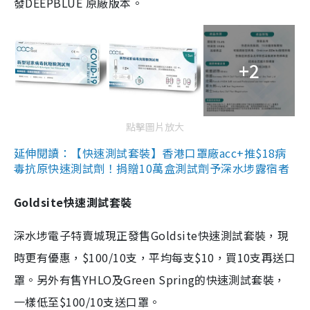
發DEEPBLUE 原廠版本。
+2
點擊圖片放大
延伸閱讀：【快速測試套裝】香港口罩廠acc+推$18病
毒抗原快速測試劑！捐贈10萬盒測試劑予深水埗露宿者
Goldsite快速測試套裝
深水埗電子特賣城現正發售Goldsite快速測試套裝，現
時更有優惠，$100/10支，平均每支$10，買10支再送口
罩。另外有售YHLO及Green Spring的快速測試套裝，
一樣低至$100/10支送口罩。