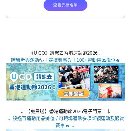
《U GO》請您去香港運動節2026！
體驗新興運動💦＋競技賽事💪＋100+運動用品攤位🔥
↓ 【免費送】香港運動節2026電子門票！↓
↓ 設過百運動用品攤位 / 可現場體驗多項新穎運動及觀賞
賽事🔥 ↓