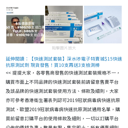
點擊圖片放大
延伸閱讀：【快速測試套裝】深水埗電子特賣城$15快速
抗原測試劑 現貨發售！買10支再送3支檢測棒
<< 提提大家，各零售商發售的快速測試套裝規格不一，
購買市面上不同品牌的快速測試套裝前請留意售賣平台
及該品牌的快速測試套裝使用方法、條款及細則，大家
亦可參考香港衞生署表列認可2019冠狀病毒病快速抗原
測試、歐盟2019冠狀病毒病快速抗原測試通用名單，購
買前留意訂購平台的使用條款及細則，一切以訂購平台
公佈的價錢為準。數量有限，售完即止；所有優惠細則