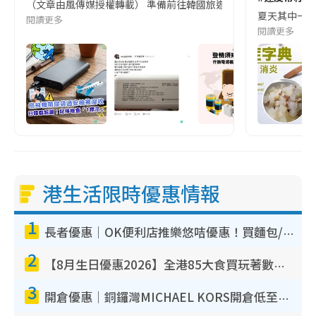
（文章由風傳媒授權轉載） 準備前往韓國旅遊的民眾，近期要特別留
夏天其中一種時
閱讀更多
閱讀更多
港生活限時優惠情報
1
長者優惠｜OK便利店推樂悠咭優惠！買麵包/牛奶/保健品拍卡即減
2
【8月生日優惠2026】全港85大食買玩著數攻略 自助餐/火鍋放題同行免費＋誠品/DONKI送現金券
3
開倉優惠｜銅鑼灣MICHAEL KORS開倉低至17折！直擊$500起買手袋/銀包/鞋款 必買經典Jet Set系列