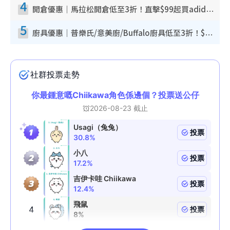
4
開倉優惠｜馬拉松開倉低至3折！直擊$99起買adidas／New Balance／Puma鞋款 STANLEY保溫杯劈價至$119起
5
廚具優惠｜普樂氏/意美廚/Buffalo廚具低至3折！$89起買煎鍋／炒鑊／個人鍋 同場小家電激減至$99起