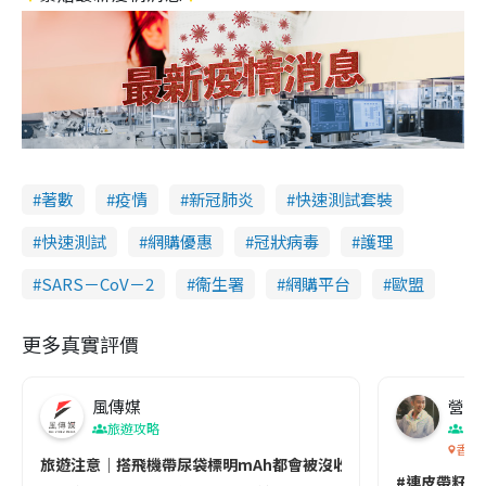
著數
疫情
新冠肺炎
快速測試套裝
快速測試
網購優惠
冠狀病毒
護理
SARS－CoV－2
衞生署
網購平台
歐盟
更多真實評價
風傳媒
營養教
旅遊攻略
生
香港
旅遊注意｜搭飛機帶尿袋標明mAh都會被沒收😱出發前切記檢查「1
#連皮帶籽都