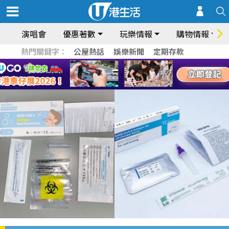
演唱會
優惠著數
玩樂情報
購物情報
熱門關鍵字：
公屋熱話
娛樂新聞
定期存款