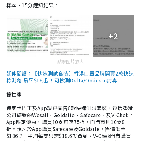
樣本，15分鐘知結果。
+2
點擊圖片放大
延伸閱讀：【快速測試套裝】香港口罩品牌開賣2款快速
檢測劑 最平$18起 ！可檢測Delta/Omicron病毒
億世家
億家世門市及App現已有售6款快速測試套裝，包括香港
公司研發的Wesail、Goldsite、Safecare、及V-Chek。
App限定優惠，購買10支可享75折，而門市則10支8
折。現凡於App購買Safecare及Goldsite，售價低至
$186.7，平均每支只需$18.6就買到。V-Chek門市購買