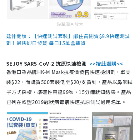
點擊圖片放大
延伸閱讀：【快速測試套裝】鄰住買開賣$9.9快速測試
劑！最快即日發貨 每日15萬盒補貨
SEJOY SARS-CoV-2 抗原快速檢測
>>按此選購<<
香港口罩品牌HK-M Mask抗疫價發售快速檢測劑，單支
裝$22，而購買500套裝低至$20/支買到。產品以鼻咽拭
子方式採樣，準確性高達99%，15分鐘就知結果。產品
已列在歐盟2019冠狀病毒病快速抗原測試通用名單。