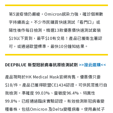
第5波疫情仍嚴峻，Omicron感染力強，確診個案數
字持續高企。不少市民購買快速測試「看門口」或
陽性後作每日檢測。精選13款優惠價快速測試套裝
$19以下買到，最平$10有交易！產品已獲衛生署認
可，或通過歐盟標準，最快10分鐘知結果。
DEEPBLUE 新型冠狀病毒抗原檢測試劑
>>按此選購<<
產品現時於HK Medical Mask官網有售，優惠價只要
$18/件。產品已獲得歐盟CE1434認證，可供民眾進行自
我檢測。準確度 99.03%、靈敏度96.4%、特異性
99.8%，已經通過臨床實驗認證，有效檢測新冠病毒變
種毒株，包括Omicron 及Delta變種病毒。使用鼻拭子