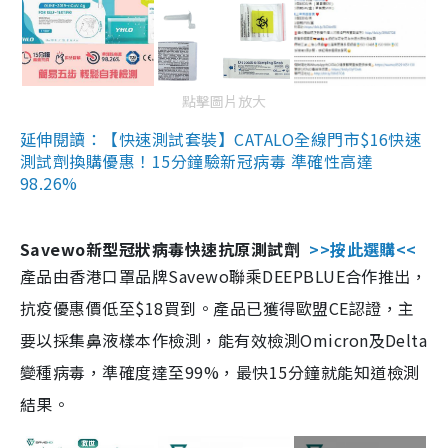
點擊圖片放大
延伸閱讀：【快速測試套裝】CATALO全線門市$16快速
測試劑換購優惠！15分鐘驗新冠病毒 準確性高達
98.26%
Savewo新型冠狀病毒快速抗原測試劑
>>按此選購<<
產品由香港口罩品牌Savewo聯乘DEEPBLUE合作推出，
抗疫優惠價低至$18買到。產品已獲得歐盟CE認證，主
要以採集鼻液樣本作檢測，能有效檢測Omicron及Delta
變種病毒，準確度達至99%，最快15分鐘就能知道檢測
結果。