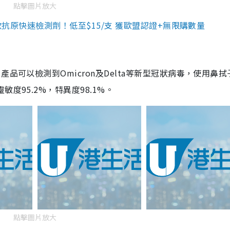
點擊圖片放大
3款抗原快速檢測劑！低至$15/支 獲歐盟認證+無限購數量
品可以檢測到Omicron及Delta等新型冠狀病毒，使用鼻拭
度95.2%，特異度98.1%。
點擊圖片放大