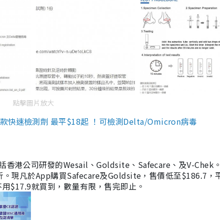
點擊圖片放大
檢測劑 最平$18起 ！可檢測Delta/Omicron病毒
研發的Wesail、Goldsite、Safecare、及V-Chek。
凡於App購買Safecare及Goldsite，售價低至$186.7
均不用$17.9就買到，數量有限，售完即止。