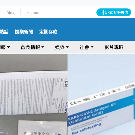
Blog
e-zone
U GO搵好去處
熱話
娛樂新聞
定期存款
情報
飲食情報
娛樂
社會
影片專區