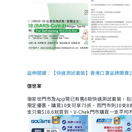
延伸閱讀：【快速測試套裝】香港口罩品牌開賣2款快速
億世家
億家世門市及App現已有售6款快速測試套裝，包括香港公司
限定優惠，購買10支可享75折，而門市則10支8折。現
支只需$18.6就買到。V-Chek門市購買一支平