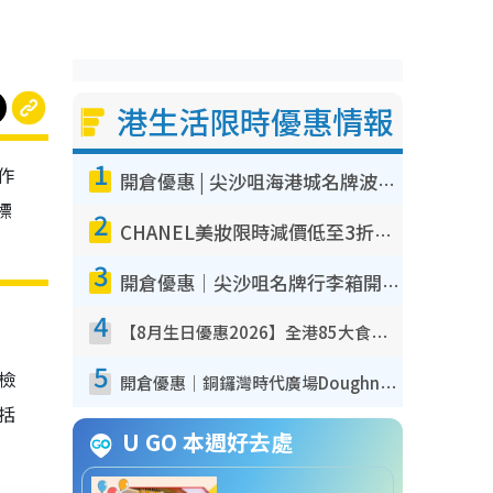
港生活限時優惠情報
1
作
開倉優惠 | 尖沙咀海港城名牌波鞋開倉低至1折！On鞋$899起／Joy&Peace鞋履$98起
標
2
CHANEL美妝限時減價低至3折！人氣粉底/唇膏/精華液低至$275！COCO香水都有平
3
開倉優惠｜尖沙咀名牌行李箱開倉低至4折！一連5日 American Tourister/ace./Hallmark $200起！
4
【8月生日優惠2026】全港85大食買玩著數攻略 自助餐/火鍋放題同行免費＋誠品/DONKI送現金券
5
我檢
開倉優惠｜銅鑼灣時代廣場Doughnut/Campo Marzio開倉低至1折！背囊、書包、手袋劈價$200起
包括
U GO 本週好去處