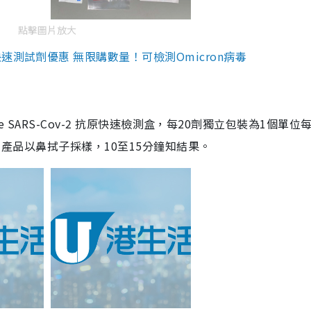
點擊圖片放大
測試劑優惠 無限購數量！可檢測Omicron病毒
are SARS-Cov-2 抗原快速檢測盒，每20劑獨立包裝為1個單位
5。產品以鼻拭子採樣，10至15分鐘知結果。