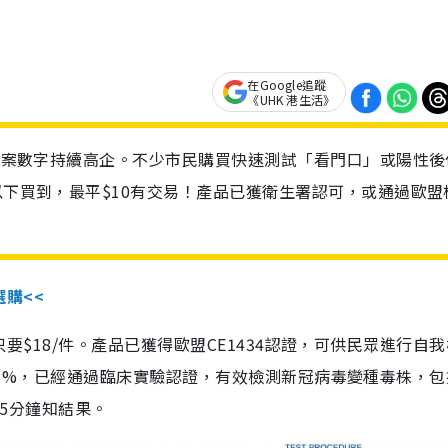
在Google追蹤
《UHK 港生活》
診個案數字持續高企。不少市民購買快速測試「看門口」或陽性後
以下買到，最平$10有交易！產品已獲衛生署認可，或通過歐盟
選購<<
惠價只要$18/件。產品已獲得歐盟CE1434認證，可供民眾進行自
性99.8%，已經通過臨床實驗認證，有效檢測新冠病毒變種毒株，
，15分鐘知結果。