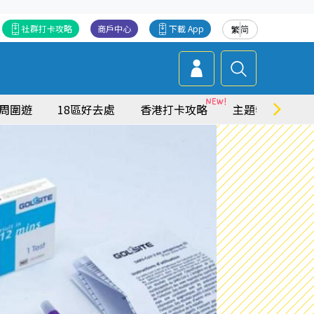
社群打卡攻略
商戶中心
下載 App
繁
简
周圍遊
18區好去處
香港打卡攻略
主題特集