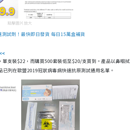
點擊圖片放大
速測試劑！最快即日發貨 每日15萬盒補貨
<<
，單支裝$22，而購買500套裝低至$20/支買到。產品以鼻咽
品已列在歐盟2019冠狀病毒病快速抗原測試通用名單。