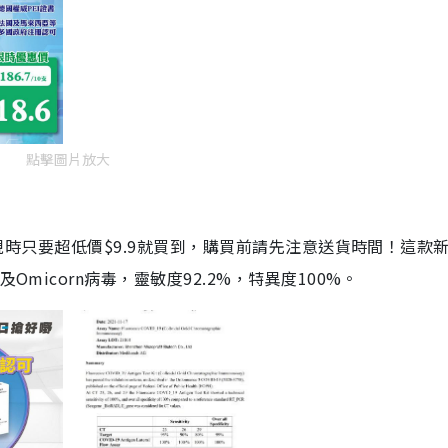
點擊圖片放大
劑，現時只要超低價$9.9就買到，購買前請先注意送貨時間！這款
Omicorn病毒，靈敏度92.2%，特異度100%。