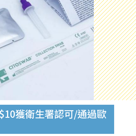
$10獲衛生署認可/通過歐