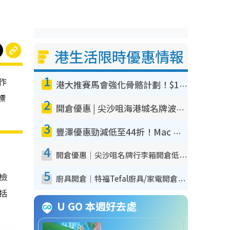
港生活限時優惠情報
1
作
港大推賽馬會強化骨骼計劃！$100骨質密度X光檢查 完成免費運動訓練送超市禮券！附參加資格
標
2
開倉優惠 | 尖沙咀海港城名牌波鞋開倉低至1折！On鞋$899起／Joy&Peace鞋履$98起
3
豐澤優惠勁減低至44折！Mac mini/iPhone17Pro大減價！廚房家電$220起
4
開倉優惠｜尖沙咀名牌行李箱開倉低至4折！一連5日 American Tourister/ace./Hallmark $200起！
5
我檢
廚具開倉｜特福Tefal廚具/家電開倉低至3折！$220起買平底鍋/炒鑊/湯煲！電飯煲/吸塵機/燙斗$418起
包括
U GO 本週好去處