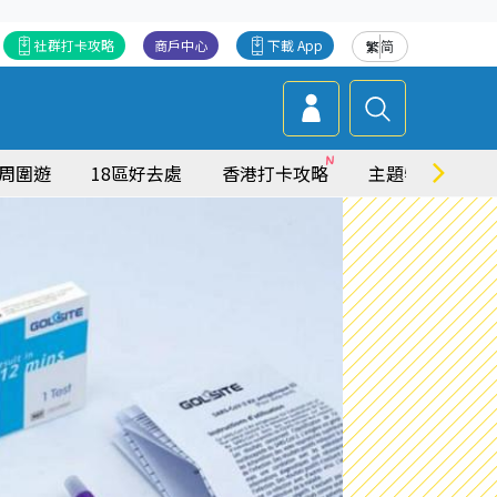
社群打卡攻略
商戶中心
下載 App
繁
简
周圍遊
18區好去處
香港打卡攻略
主題特集