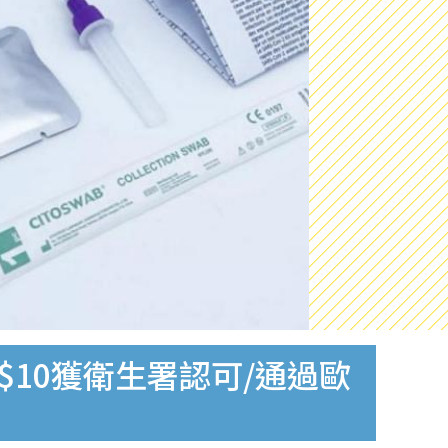
$10獲衛生署認可/通過歐