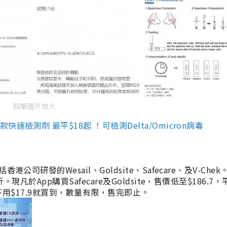
點擊圖片放大
檢測劑 最平$18起 ！可檢測Delta/Omicron病毒
研發的Wesail、Goldsite、Safecare、及V-Chek。
凡於App購買Safecare及Goldsite，售價低至$186.7
均不用$17.9就買到，數量有限，售完即止。