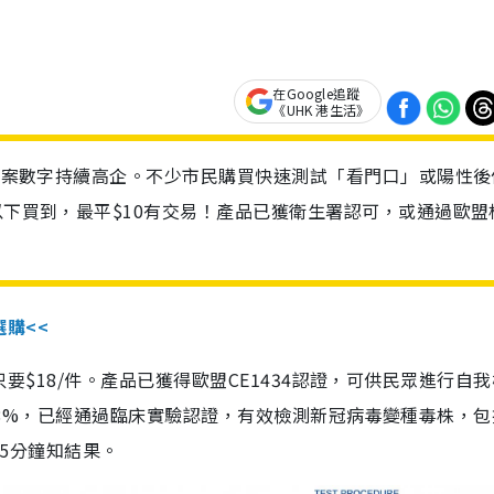
在Google追蹤
《UHK 港生活》
診個案數字持續高企。不少市民購買快速測試「看門口」或陽性後
以下買到，最平$10有交易！產品已獲衛生署認可，或通過歐盟
選購<<
惠價只要$18/件。產品已獲得歐盟CE1434認證，可供民眾進行自
性99.8%，已經通過臨床實驗認證，有效檢測新冠病毒變種毒株，
，15分鐘知結果。