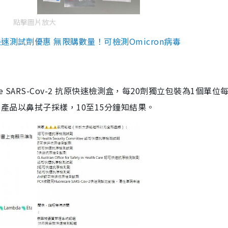
點擊圖片放大
測試劑優惠 無限購數量！可檢測Omicron病毒
are SARS-Cov-2 抗原快速檢測盒，每20劑獨立包裝為1個單位
5。產品以鼻拭子採樣，10至15分鐘知結果。