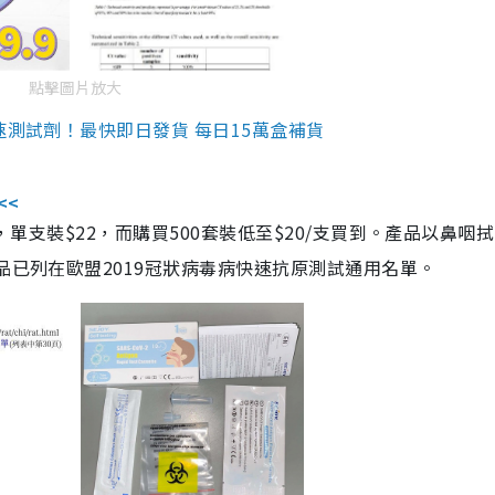
點擊圖片放大
速測試劑！最快即日發貨 每日15萬盒補貨
<<
，單支裝$22，而購買500套裝低至$20/支買到。產品以鼻咽
品已列在歐盟2019冠狀病毒病快速抗原測試通用名單。