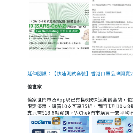
延伸閱讀：【快速測試套裝】香港口罩品牌開賣2款快速
億世家
億家世門市及App現已有售6款快速測試套裝，包括香港公司
限定優惠，購買10支可享75折，而門市則10支8折。現
支只需$18.6就買到。V-Chek門市購買一支平