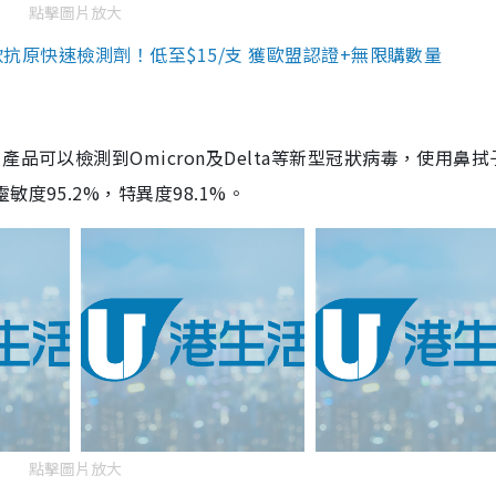
點擊圖片放大
3款抗原快速檢測劑！低至$15/支 獲歐盟認證+無限購數量
品可以檢測到Omicron及Delta等新型冠狀病毒，使用鼻拭
度95.2%，特異度98.1%。
點擊圖片放大