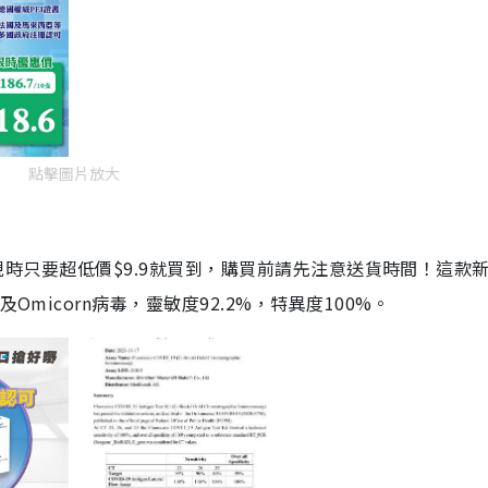
點擊圖片放大
劑，現時只要超低價$9.9就買到，購買前請先注意送貨時間！這款
Omicorn病毒，靈敏度92.2%，特異度100%。