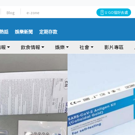
Blog
e-zone
U GO搵好去處
熱話
娛樂新聞
定期存款
情報
飲食情報
娛樂
社會
影片專區